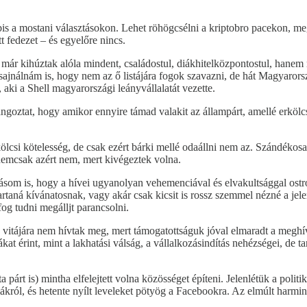
is a mostani választásokon. Lehet röhögcsélni a kriptobro pacekon, meg
 fedezet – és egyelőre nincs.
 már kihúztak alóla mindent, családostul, diákhitelközpontostul, hane
ég sajnálnám is, hogy nem az ő listájára fogok szavazni, de hát Magyar
aki a Shell magyarországi leányvállalatát vezette.
angoztat, hogy amikor ennyire támad valakit az állampárt, amellé erkölc
lcsi kötelesség, de csak ezért bárki mellé odaállni nem az. Szándékosa
nemcsak azért nem, mert kivégeztek volna.
tásom is, hogy a hívei ugyanolyan vehemenciával és elvakultsággal ost
rtaná kívánatosnak, vagy akár csak kicsit is rossz szemmel nézné a jele
fog tudni megálljt parancsolni.
n vitájára nem hívtak meg, mert támogatottságuk jóval elmaradt a megh
 érint, mint a lakhatási válság, a vállalkozásindítás nehézségei, de tar
ta párt is) mintha elfelejtett volna közösséget építeni. Jelenlétük a p
król, és hetente nyílt leveleket pötyög a Facebookra. Az elmúlt harminc 