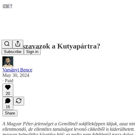
Miért szavazok a Kutyapártra?
Subscribe
Sign in
Varsányi Bence
May 30, 2024
∙ Paid
20
16
Share
A Magyar Péter-jelenséget a Gemištnél sokféleképpen látjuk, azaz ni
ellentmondó, de ellentétes tanulságot levonó cikkeiből is kiderülhet
magyar belpolitika követése felé: ez pedig nem feltétlenül rossz dolog, 