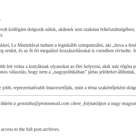
.
 volt kollégám dolgozik náluk, akiknek sem szakmai felkészültségében
s.
kkel, Le Mariettával tudtam a leginkább szimpatizálni, aki „hova a fené
enkit, és az őt ért megalázó hozzászólásokat is csendben elviselte. Jó
obb lett volna a kutyáknak olyanokat az élre helyezni, akik már régóta p
onos választás, hogy nem a „nagypolitikában” jártas jelölteket állított
ne jobb, reprezentatívabb listavezetőjük, mint a téma szakértőjeként do
ikként a gemisthu@protonmail.com címre, folytatódjon a nagy magyar 
access to the full post archives.