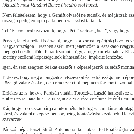
fókuszál: most Varsányi Bence újságíró szól hozzá.
Nem feltételezem, hogy a Gemišt olvasói ne tudnák, de mégiscsak az
országai pedig európai parlamenti választást tartanak.
Tehát: nem arról szavazunk, hogy „Peti” verte-e „Jucit”, vagy hogy ta
Persze, lehet amellett is érvelni, hogy ha a kormánypárt(ok) bizonyos
Magyarországon – részben azért, mert jellemzően a leszakadó (vagyis
megígéri nekik a földi Paradicsomot – úgy, ahogy korrelálnak az EP-v
szerény szellemi képességeinek kihasználása, implicite lenézése.
Igen, én sem zengtem ódákat ezekről a képességekről az előző mond
Érdekes, hogy még a hangzatos jelszavakat és teátrálisságot nem éppe
közelgő választásokra, de a rendszer ettől még nem fog most azonnal
Érdekes az is, hogy a Partizán vitáján Toroczkai László hangsúlyozta 
embernek is maradnia – ami sajnos a vita résztvevőinek feléről nem m
Kár, hogy Toroczkai pártja amikor néha belefog valami társadalmilag 
bácsi, és valami elképesztően agybeteg konteózásba kezdenek. Ha ezt 
szavazzak.
Pár szó még a försztlédiről. A demokratikusnak csúfolt koalíció (ha val