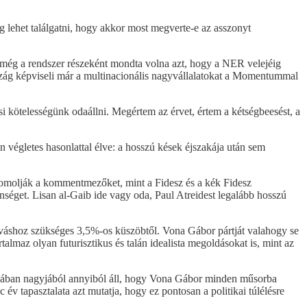
 lehet találgatni, hogy akkor most megverte-e az asszonyt
m még a rendszer részeként mondta volna azt, hogy a NER velejéig
ország képviseli már a multinacionális nagyvállalatokat a Momentummal
si kötelességünk odaállni. Megértem az érvet, értem a kétségbeesést, a
n végletes hasonlattal élve: a hosszú kések éjszakája után sem
romolják a kommentmezőket, mint a Fidesz és a kék Fidesz
nséget. Lisan al-Gaib ide vagy oda, Paul Atreidest legalább hosszú
íváshoz szükséges 3,5%-os küszöbtől. Vona Gábor pártját valahogy se
talmaz olyan futurisztikus és talán idealista megoldásokat is, mint az
olitikában nagyjából annyiból áll, hogy Vona Gábor minden műsorba
év tapasztalata azt mutatja, hogy ez pontosan a politikai túlélésre