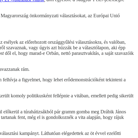
n Magyarország önkormányzati választásokat, az Európai Unió
z esélyek az előrehozott országgyűlési választásokra, és valóban,
ől szavaznak, vagy úgyis azt húzzák be a választólapon, aki épp
st
dől el, hogy marad-e Orbán, nettó parasztvakítás, a saját szavazóik
avazzanak rám.
felhívja a figyelmet, hogy lehet erődemonstrációként tekinteni a
ült komoly politikusként fellépnie a vitában, emellett pedig sikerült
elül előkerül a túrahátizsákból pár gramm gomba meg Drábik János
artanak fent, még el is gondolkoznék a vita alapján, hogy rájuk
 választási kampányt. Láthatóan elégedettek az öt évvel ezelőtti