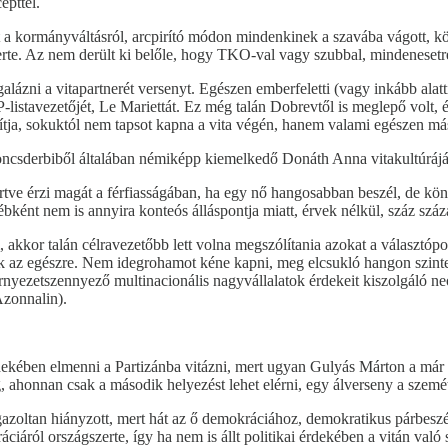
epttel.
it a kormányváltásról, arcpirító módon mindenkinek a szavába vágott, 
rte. Az nem derült ki belőle, hogy TKO-val vagy szubbal, mindenesetr
zni a vitapartnerét versenyt. Egészen emberfeletti (vagy inkább alatti)
P-listavezetőjét, Le Mariettát. Ez még talán Dobrevtől is meglepő volt,
úsítja, sokuktól nem tapsot kapna a vita végén, hanem valami egészen má
roncsderbiből általában némiképp kiemelkedő Donáth Anna vitakultúrájá
tve érzi magát a férfiasságában, ha egy nő hangosabban beszél, de kö
ébként nem is annyira konteós álláspontja miatt, érvek nélkül, száz szá
kkor talán célravezetőbb lett volna megszólítania azokat a választópol
nek az egészre. Nem idegrohamot kéne kapni, meg elcsukló hangon szint
nyezetszennyező multinacionális nagyvállalatok érdekeit kiszolgáló neo
zonnalin).
rdekében elmenni a Partizánba vitázni, mert ugyan Gulyás Márton a már m
g, ahonnan csak a második helyezést lehet elérni, egy álverseny a szemé
zoltan hiányzott, mert hát az ő demokráciához, demokratikus párbeszé
iáról országszerte, így ha nem is állt politikai érdekében a vitán való 