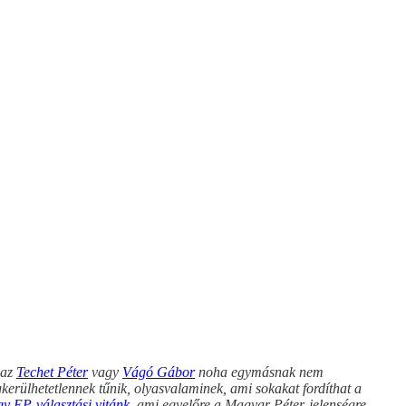
 az
Techet Péter
vagy
Vágó Gábor
noha egymásnak nem
kerülhetetlennek tűnik, olyasvalaminek, ami sokakat fordíthat a
y EP-választási vitánk
, ami egyelőre a Magyar Péter-jelenségre