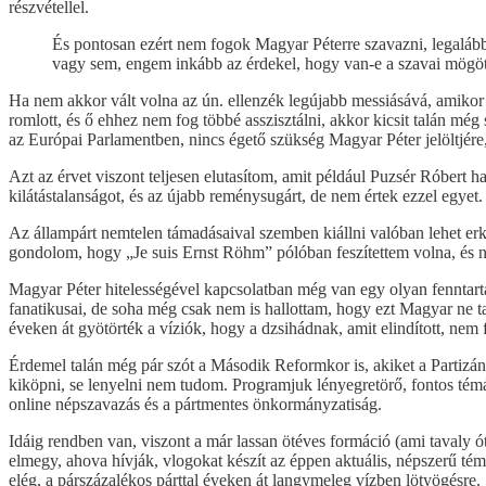
részvétellel.
És pontosan ezért nem fogok Magyar Péterre szavazni, legalább
vagy sem, engem inkább az érdekel, hogy van-e a szavai mögött
Ha nem akkor vált volna az ún. ellenzék legújabb messiásává, amikor
romlott, és ő ehhez nem fog többé asszisztálni, akkor kicsit talán m
az Európai Parlamentben, nincs égető szükség Magyar Péter jelöltjére, 
Azt az érvet viszont teljesen elutasítom, amit például Puzsér Róbert h
kilátástalanságot, és az újabb reménysugárt, de nem értek ezzel egyet.
Az állampárt nemtelen támadásaival szemben kiállni valóban lehet erkö
gondolom, hogy „Je suis Ernst Röhm” pólóban feszítettem volna, és 
Magyar Péter hitelességével kapcsolatban még van egy olyan fenntar
fanatikusai, de soha még csak nem is hallottam, hogy ezt Magyar ne ta
éveken át gyötörték a víziók, hogy a dzsihádnak, amit elindított, nem 
Érdemel talán még pár szót a Második Reformkor is, akiket a Partizá
kiköpni, se lenyelni nem tudom. Programjuk lényegretörő, fontos témákat
online népszavazás és a pártmentes önkormányzatiság.
Idáig rendben van, viszont a már lassan ötéves formáció (ami tavaly ó
elmegy, ahova hívják, vlogokat készít az éppen aktuális, népszerű témá
elég, a párszázalékos párttal éveken át langymeleg vízben lötyögésre.