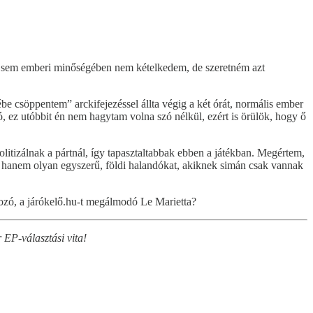
, sem emberi minőségében nem kételkedem, de szeretném azt
be csöppentem” arckifejezéssel állta végig a két órát, normális ember
, ez utóbbit én nem hagytam volna szó nélkül, ezért is örülök, hogy ő
olitizálnak a pártnál, így tapasztaltabbak ebben a játékban. Megértem,
ak, hanem olyan egyszerű, földi halandókat, akiknek simán csak vannak
lgozó, a járókelő.hu-t megálmodó Le Marietta?
EP-választási vita!