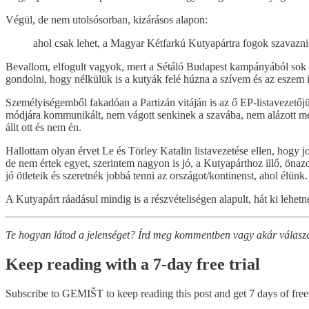
Végül, de nem utolsósorban, kizárásos alapon:
ahol csak lehet, a Magyar Kétfarkú Kutyapártra fogok szavazni
Bevallom, elfogult vagyok, mert a Sétáló Budapest kampányából sok
gondolni, hogy nélkülük is a kutyák felé húzna a szívem és az eszem i
Személyiségemből fakadóan a Partizán vitáján is az ő EP-listavezetőjü
módjára kommunikált, nem vágott senkinek a szavába, nem alázott meg s
állt ott és nem én.
Hallottam olyan érvet Le és Törley Katalin listavezetése ellen, hogy j
de nem értek egyet, szerintem nagyon is jó, a Kutyapárthoz illő, önaz
jó ötleteik és szeretnék jobbá tenni az országot/kontinenst, ahol élünk.
A Kutyapárt ráadásul mindig is a részvételiségen alapult, hát ki lehet
Te hogyan látod a jelenséget? Írd meg kommentben vagy akár válaszc
Keep reading with a 7-day free trial
Subscribe to
GEMIŠT
to keep reading this post and get 7 days of free 