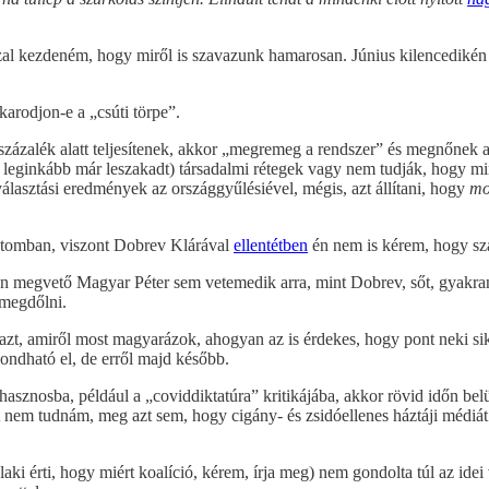
zal kezdeném, hogy miről is szavazunk hamarosan. Június kilencediké
karodjon-e a „csúti törpe”.
 százalék alatt teljesítenek, akkor „megremeg a rendszer” és megnőnek a
 leginkább már leszakadt) társadalmi rétegek vagy nem tudják, hogy mir
álasztási eredmények az országgyűlésiével, mégis, azt állítani, hogy
mo
atomban, viszont Dobrev Klárával
ellentétben
én nem is kérem, hogy sz
n megvető Magyar Péter sem vetemedik arra, mint Dobrev, sőt, gyakran 
 megdőlni.
azt, amiről most magyarázok, ahogyan az is érdekes, hogy pont neki siker
ondható el, de erről majd később.
hasznosba, például a „coviddiktatúra” kritikájába, akkor rövid időn b
nem tudnám, meg azt sem, hogy cigány- és zsidóellenes háztáji médiát t
aki érti, hogy miért koalíció, kérem, írja meg) nem gondolta túl az idei