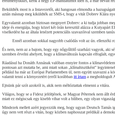
eredményükkel, kérik a négy EP-mandátumot idén is, a már bevált rec
Beküldték most is a listavezetőt, aki hangosan elmondta a hazugsága
aztán másnap meg kiküldték az SMS-t, hogy a vitát Dobrev Klára nye
Egyvalamit azonban biztosan megnyert Dobrev: a ki tudja jobban megalá
ideje és energiája, hogy közel két órán keresztül alázza a Kutyapárt E
viselkedést ha az általa lenézett potenciális szavazóival szemben tan
Ennél azonban sokkal nagyobb csalódás volt az ún. ellenzéki 
És nem, nem az a bajom, hogy egy nőgyűlölő szarházi vagyok, aki sér
szemben érvelni ahelyett, hogy a klímaváltozás kapcsán elfoglalt, egy
Ráadásul ha Donáth Annának valóban ennyire fontos a klímavédelem, a
pontosan azt mutatta be, ami miatt sokan „klímahisztiként” legyinte
például ha már az Európai Parlamentben ül, nem együtt szavazni a kör
valamit tenni a környezetért (erről korábban
itt írtam
a megboldogult A
Ejtsünk pár szót azokról is, akik nem méltóztattak elmenni a vitára.
Világos, hogy se a Fidesz jelöltjének, se Magyar Péternek nem állt é
miatt ez mégiscsak egy kisebb vihar volt a biliben, egy olyan vigaszá
Mindezek mellett azért jegyezzük meg, hogy ugyan Deutsch Tamás iga
úgy nem vett részt a vitán, hogy közben naphosszat prédikál a demokrác