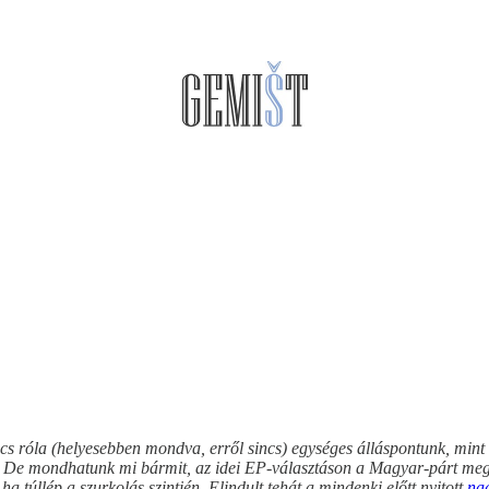
ncs róla (helyesebben mondva, erről sincs) egységes álláspontunk, mint
ett. De mondhatunk mi bármit, az idei EP-választáson a Magyar-párt meg
ha túllép a szurkolás szintjén. Elindult tehát a mindenki előtt nyitott
nag