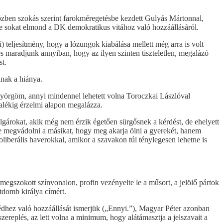
közben szokás szerint farokméregetésbe kezdett Gulyás Mártonnal,
e sokat elmond a DK demokratikus vitához való hozzáállásáról.
 teljesítmény, hogy a lózungok kiabálása mellett még arra is volt
 és maradjunk annyiban, hogy az ilyen szinten tiszteletlen, megalázó
st.
nak a hiánya.
nyörgöm, annyi mindennel lehetett volna Toroczkai Lászlóval
zalékig érzelmi alapon megalázza.
gárokat, akik még nem érzik égetően sürgősnek a kérdést, de ehelyett
e megvádolni a másikat, hogy meg akarja ölni a gyerekét, hanem
liberális haverokkal, amikor a szavakon túl ténylegesen lehetne is
egszokott színvonalon, profin vezényelte le a műsort, a jelölő pártok
tdomb királya címért.
dhez való hozzáállását ismerjük („Ennyi.”), Magyar Péter azonban
szereplés, az lett volna a minimum, hogy alátámasztja a jelszavait a