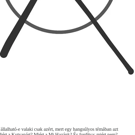
állalható-e valaki csak azért, mert egy hangsúlyos témában azt
Miért a Kutyapárt? Miért a Mi Hazánk? És fordítva: miért nem?