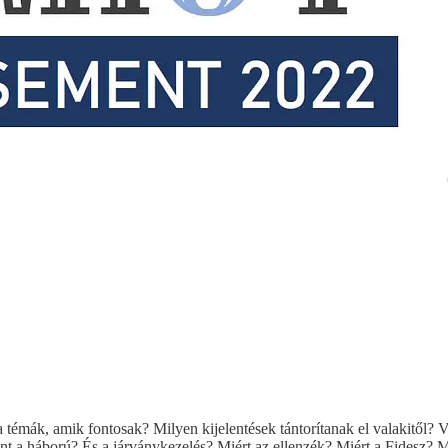
témák, amik fontosak? Milyen kijelentések tántorítanak el valakitől? V
nt a háború? És a járványkezelés? Miért az ellenzék? Miért a Fidesz? 