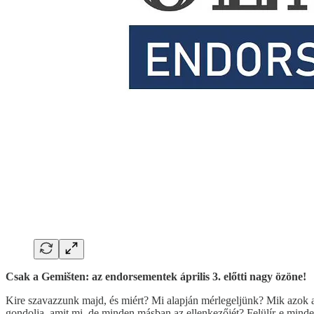
Csak a Gemišten: az endorsementek április 3. előtti nagy özöne!
Kire szavazzunk majd, és miért? Mi alapján mérlegeljünk? Mik azok a 
gondolja, amit mi, de minden másban az ellenkezőjét? Felülír-e minde