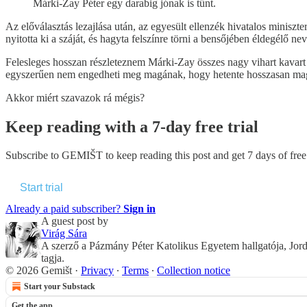
Márki-Zay Péter egy darabig jónak is tűnt.
Az előválasztás lezajlása után, az egyesült ellenzék hivatalos minisz
nyitotta ki a száját, és hagyta felszínre törni a bensőjében éldegélő ne
Felesleges hosszan részleteznem Márki-Zay összes nagy vihart kavart k
egyszerűen nem engedheti meg magának, hogy hetente hosszasan magy
Akkor miért szavazok rá mégis?
Keep reading with a 7-day free trial
Subscribe to
GEMIŠT
to keep reading this post and get 7 days of free 
Start trial
Already a paid subscriber?
Sign in
A guest post by
Virág Sára
A szerző a Pázmány Péter Katolikus Egyetem hallgatója, Jord
tagja.
© 2026 Gemišt
·
Privacy
∙
Terms
∙
Collection notice
Start your Substack
Get the app