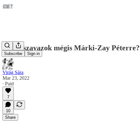
Miért szavazok mégis Márki-Zay Péterre?
Subscribe
Sign in
Virág Sára
Mar 23, 2022
∙ Paid
7
10
Share