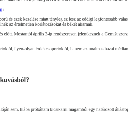
an
?
orú és ezek kezelése miatt tényleg ez lesz az eddigi legfontosabb vál
ék az értelmetlen korlátozásokat és békét akarnak.
s előtt. Mostantól április 3-ig rendszeresen jelentkeznek a Gemišt sze
ártoktól, ilyen-olyan érdekcsoportoktól, hanem az unalmas hazai médianarr
lkuvásból?
lóján sem, hiába próbáltam kicsikarni magamból egy határozott állásfogl