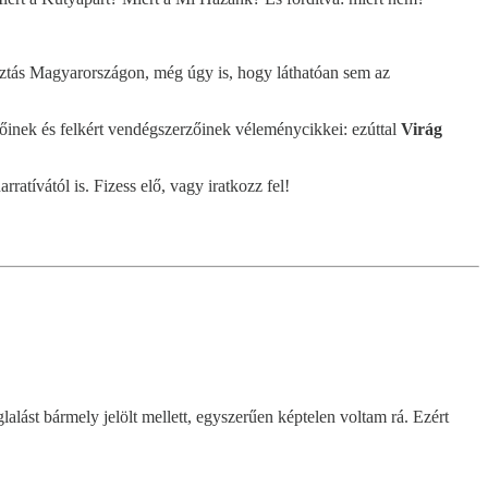
asztás Magyarországon, még úgy is, hogy láthatóan sem az
rzőinek és felkért vendégszerzőinek véleménycikkei: ezúttal
Virág
atívától is. Fizess elő, vagy iratkozz fel!
alást bármely jelölt mellett, egyszerűen képtelen voltam rá. Ezért