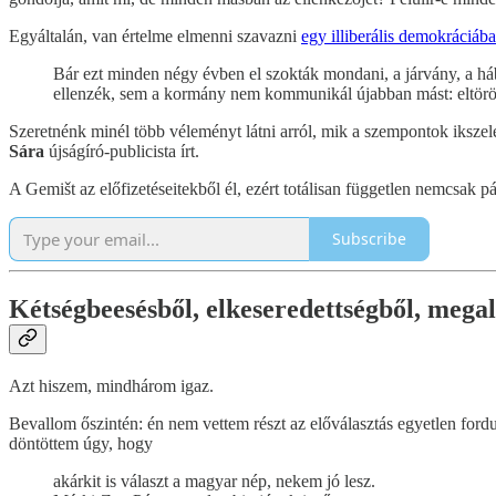
Egyáltalán, van értelme elmenni szavazni
egy illiberális demokráciáb
Bár ezt minden négy évben el szokták mondani, a járvány, a háb
ellenzék, sem a kormány nem kommunikál újabban mást: eltöröln
Szeretnénk minél több véleményt látni arról, mik a szempontok ikszelé
Sára
újságíró-publicista írt.
A Gemišt az előfizetéseitekből él, ezért totálisan független nemcsak p
Subscribe
Kétségbeesésből, elkeseredettségből, mega
Azt hiszem, mindhárom igaz.
Bevallom őszintén: én nem vettem részt az előválasztás egyetlen fordu
döntöttem úgy, hogy
akárkit is választ a magyar nép, nekem jó lesz.