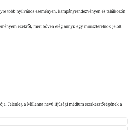
tán egyre több nyilvános eseményen, kampányrendezvényen és találkozón
leményem ezekről, mert bőven elég annyi: egy miniszterelnök-jelölt
ója. Jelenleg a Millenna nevű ifjúsági médium szerkesztőségének a