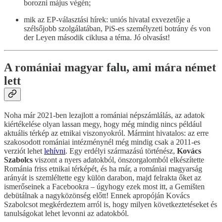
borozni május végén;
mik az EP-választási hírek: uniós hivatal exvezetője a
szélsőjobb szolgálatában, PiS-es személyzeti botrány és von
der Leyen második ciklusa a téma. Jó olvasást!
A romániai magyar falu, ami mára német
lett
Noha már 2021-ben lezajlott a romániai népszámlálás, az adatok
kiértékelése olyan lassan megy, hogy még mindig nincs például
aktuális térkép az etnikai viszonyokról. Mármint hivatalos: az erre
szakosodott romániai intézménynél még mindig csak a 2011-es
verziót lehet
lehívni
. Egy erdélyi származású történész,
Kovács
Szabolcs
viszont a nyers adatokból, önszorgalomból elkészítette
Románia friss etnikai térképét, és ha már, a romániai magyarság
arányát is szemléltette egy külön darabon, majd felrakta őket az
ismerőseinek a Facebookra – úgyhogy ezek most itt, a Gemišten
debütálnak a nagyközönség előtt! Ennek apropóján Kovács
Szabolcsot megkérdeztem arról is, hogy milyen következtetéseket és
tanulságokat lehet levonni az adatokból.