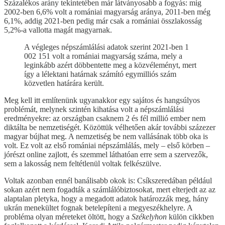
Százalékos arány tekintetében már látványosabb a fogyás: míg
2002-ben 6,6% volt a romániai magyarság aránya, 2011-ben még
6,1%, addig 2021-ben pedig már csak a romániai összlakosság
5,2%-a vallotta magát magyarnak.
A végleges népszámlálási adatok szerint 2021-ben 1
002 151 volt a romániai magyarság száma, mely a
leginkább azért döbbentette meg a közvéleményt, mert
így a lélektani határnak számító egymilliós szám
közvetlen határára került.
Meg kell itt említenünk ugyanakkor egy sajátos és hangsúlyos
problémát, melynek szintén kihatása volt a népszámlálási
eredményekre: az országban csaknem 2 és fél millió ember nem
diktálta be nemzetiségét. Közöttük vélhetően akár további százezer
magyar bújhat meg. A nemzetiség be nem vallásának több oka is
volt. Ez volt az első romániai népszámlálás, mely – első körben –
jórészt online zajlott, és szemmel láthatóan erre sem a szervezők,
sem a lakosság nem feltétlenül voltak felkészülve.
Voltak azonban ennél banálisabb okok is: Csíkszeredában például
sokan azért nem fogadták a számlálóbiztosokat, mert elterjedt az az
alaptalan pletyka, hogy a megadott adatok határozzák meg, hány
ukrán menekültet fognak betelepíteni a megyeszékhelyre. A
probléma olyan méreteket öltött, hogy a
Székelyhon
külön cikkben