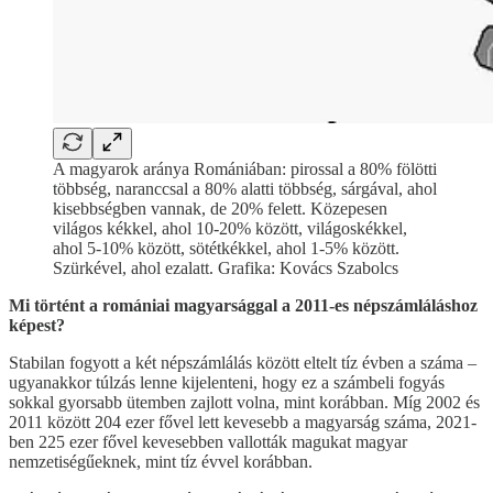
A magyarok aránya Romániában: pirossal a 80% fölötti
többség, naranccsal a 80% alatti többség, sárgával, ahol
kisebbségben vannak, de 20% felett. Közepesen
világos kékkel, ahol 10-20% között, világoskékkel,
ahol 5-10% között, sötétkékkel, ahol 1-5% között.
Szürkével, ahol ezalatt. Grafika: Kovács Szabolcs
Mi történt a romániai magyarsággal a 2011-es népszámláláshoz
képest?
Stabilan fogyott a két népszámlálás között eltelt tíz évben a száma –
ugyanakkor túlzás lenne kijelenteni, hogy ez a számbeli fogyás
sokkal gyorsabb ütemben zajlott volna, mint korábban. Míg 2002 és
2011 között 204 ezer fővel lett kevesebb a magyarság száma, 2021-
ben 225 ezer fővel kevesebben vallották magukat magyar
nemzetiségűeknek, mint tíz évvel korábban.