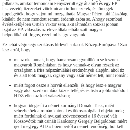
pillanata, amikor lemondani kényszerült egy államfő és egy EP-
listavezető, tízezreket vittek utcára influenszerek, és tömegek
tippelgették, hogy vajon mi mozgathatja Magyar Pétert, aki látszólag
kitálalt, de nem mondott semmi érdemit azóta se. Ahogy szombati
évértékelőjében Orbán Viktor sem, akit láthatóan sokkal jobban
izgat az EP-választás az eleve általa elbábozott magyar
belpolitikánál. Jogos, ezzel mi is így vagyunk.
Ez tehát végre egy szokásos hírlevél sok-sok Közép-Európával! Szó
lesz arról, hogy
mi az oka annak, hogy hamarosan egymillióan se lesznek
magyarok Romániában és hogy vannak-e olyan részek az
országban a friss népszámlálási eredmények alapján, ahol tíz
év alatt több magyar, cigány vagy akár német lett, mint román;
miért fogott össze a horvát ellenzék, és hogy lesz-e magyar
vagy akár szerb mintára közös fellépés és lista a jobbratolódott
HDZ ellen az idei választáson;
hogyan idegesíti a német kormányt Donald Tusk; miért
sebezhetőek a román katonai és titkosszolgálati objektumok;
miért fordulnak el nyugati szövetségesei a 16 évessé vált
Koszovótól; mit csinált Karácsony Gergely Belgrádban; miért
ijedt meg egy AfD-s hóembertől a német rendőrség; hol kell