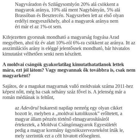
Nagyváradon és Szilágysomlyón 20% alá csökkent a
magyarok aránya, 10% alá ment Nagybányán, 5% alá
Brassóban és Besztercén. Nagyszeben lett az első olyan
erdélyi megyeszékhely, ahol a magyarok aránya nem
éri már el az 1%-ot sem.
Kifejezetten gyorsnak mondható a magyarság fogyása Arad
megyében, ahol tíz év alatt 10%-ról 6%-ra csökkent az aránya. Itt az
asszimilációs arány is eléggé jelentősnek mondható, bár hivatalos
kimutatást vélhetően senki nem készített.
A moldvai csángók gyakorlatilag kimutathatatlanok lettek
mára, ezt jól látom? Vagy megvannak ők továbbra is, csak nem
magyarként?
Sajátos, de a magukat magyarnak valló moldvaiak száma 2011-hez
képest nőtt, még ha csak néhány száz fővel is. A jelenség már a
román médiának is feltűnt,
az
Adevărul
bukaresti napilap nemrég egy olyan cikket
hozott le, melyben a „moldvai katolikusok” erőltetett, a
magyar állam pénzén történő elmagyarosításáról
értekeztek, a Moldvai Csángómagyarok Egyesületét
pedig a magyar kormány ügynökszervezeteként írták le,
mely szerintük ezt a célt hivatott elősegíteni.