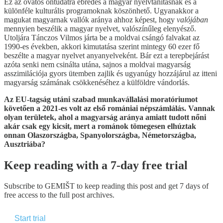
Ez az óvatos öntudatra ébredés a magyar nyelvtanításnak és a
különféle kulturális programoknak köszönhető. Ugyanakkor a
magukat magyarnak vallók aránya ahhoz képest, hogy
valójában
mennyien beszélik a magyar nyelvet, valószínűleg elenyésző.
Utoljára Tánczos Vilmos járta be a moldvai csángó falvakat az
1990-es években, akkori kimutatása szerint mintegy 60 ezer fő
beszélte a magyar nyelvet anyanyelveként. Bár ezt a terepbejárást
azóta senki nem csinálta utána, sajnos a moldvai magyarság
asszimilációja gyors ütemben zajlik és ugyanúgy hozzájárul az itteni
magyarság számának csökkenéséhez a külföldre vándorlás.
Az EU-tagság utáni szabad munkavállalási moratóriumot
követően a 2021-es volt az első romániai népszámlálás. Vannak
olyan területek, ahol a magyarság aránya amiatt tudott nőni
akár csak egy kicsit, mert a románok tömegesen elhúztak
onnan Olaszországba, Spanyolországba, Németországba,
Ausztriába?
Keep reading with a 7-day free trial
Subscribe to
GEMIŠT
to keep reading this post and get 7 days of
free access to the full post archives.
Start trial