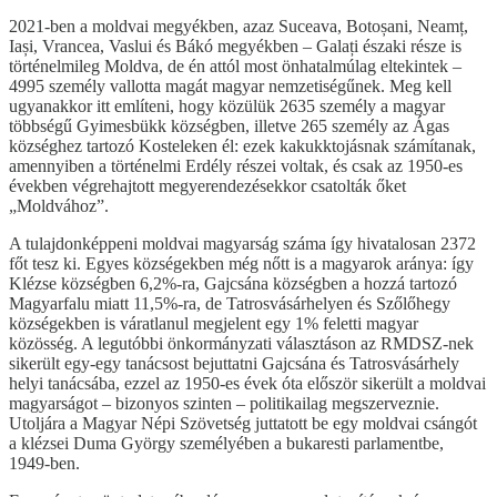
2021-ben a moldvai megyékben, azaz Suceava, Botoșani, Neamț,
Iași, Vrancea, Vaslui és Bákó megyékben – Galați északi része is
történelmileg Moldva, de én attól most önhatalmúlag eltekintek –
4995 személy vallotta magát magyar nemzetiségűnek. Meg kell
ugyanakkor itt említeni, hogy közülük 2635 személy a magyar
többségű Gyimesbükk községben, illetve 265 személy az Ágas
községhez tartozó Kosteleken él: ezek kakukktojásnak számítanak,
amennyiben a történelmi Erdély részei voltak, és csak az 1950-es
években végrehajtott megyerendezésekkor csatolták őket
„Moldvához”.
A tulajdonképpeni moldvai magyarság száma így hivatalosan 2372
főt tesz ki. Egyes községekben még nőtt is a magyarok aránya: így
Klézse községben 6,2%-ra, Gajcsána községben a hozzá tartozó
Magyarfalu miatt 11,5%-ra, de Tatrosvásárhelyen és Szőlőhegy
községekben is váratlanul megjelent egy 1% feletti magyar
közösség. A legutóbbi önkormányzati választáson az RMDSZ-nek
sikerült egy-egy tanácsost bejuttatni Gajcsána és Tatrosvásárhely
helyi tanácsába, ezzel az 1950-es évek óta először sikerült a moldvai
magyarságot – bizonyos szinten – politikailag megszerveznie.
Utoljára a Magyar Népi Szövetség juttatott be egy moldvai csángót
a klézsei Duma György személyében a bukaresti parlamentbe,
1949-ben.