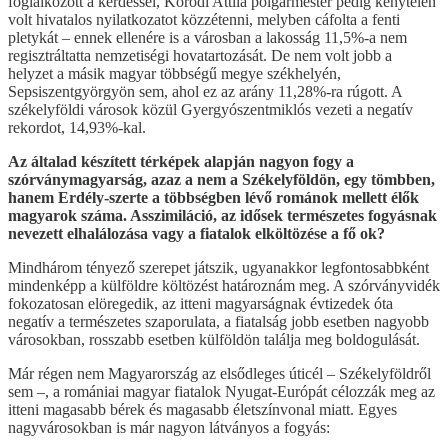
foglalkozott a kérdéssel, Korodi Attila polgármester pedig kénytelen
volt hivatalos nyilatkozatot közzétenni, melyben cáfolta a fenti
pletykát – ennek ellenére is a városban a lakosság 11,5%-a nem
regisztráltatta nemzetiségi hovatartozását. De nem volt jobb a
helyzet a másik magyar többségű megye székhelyén,
Sepsiszentgyörgyön sem, ahol ez az arány 11,28%-ra rúgott. A
székelyföldi városok közül Gyergyószentmiklós vezeti a negatív
rekordot, 14,93%-kal.
Az általad készített térképek alapján nagyon fogy a
szórványmagyarság, azaz a nem a Székelyföldön, egy tömbben,
hanem Erdély-szerte a többségben lévő románok mellett élők
magyarok száma. Asszimiláció, az idősek természetes fogyásnak
nevezett elhalálozása vagy a fiatalok elköltözése a fő ok?
Mindhárom tényező szerepet játszik, ugyanakkor legfontosabbként
mindenképp a külföldre költözést határoznám meg. A szórványvidék
fokozatosan elöregedik, az itteni magyarságnak évtizedek óta
negatív a természetes szaporulata, a fiatalság jobb esetben nagyobb
városokban, rosszabb esetben külföldön találja meg boldogulását.
Már régen nem Magyarország az elsődleges úticél – Székelyföldről
sem –, a romániai magyar fiatalok Nyugat-Európát célozzák meg az
itteni magasabb bérek és magasabb életszínvonal miatt. Egyes
nagyvárosokban is már nagyon látványos a fogyás: