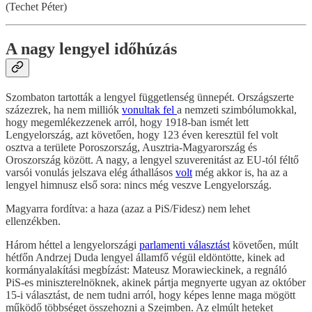
(Techet Péter)
A nagy lengyel időhúzás
Szombaton tartották a lengyel függetlenség ünnepét. Országszerte
százezrek, ha nem milliók
vonultak fel
a nemzeti szimbólumokkal,
hogy megemlékezzenek arról, hogy 1918-ban ismét lett
Lengyelország, azt követően, hogy 123 éven keresztül fel volt
osztva a területe Poroszország, Ausztria-Magyarország és
Oroszország között. A nagy, a lengyel szuverenitást az EU-tól féltő
varsói vonulás jelszava elég áthallásos
volt
még akkor is, ha az a
lengyel himnusz első sora: nincs még veszve Lengyelország.
Magyarra fordítva: a haza (azaz a PiS/Fidesz) nem lehet
ellenzékben.
Három héttel a lengyelországi
parlamenti választást
követően, múlt
hétfőn Andrzej Duda lengyel államfő végül eldöntötte, kinek ad
kormányalakítási megbízást: Mateusz Morawieckinek, a regnáló
PiS-es miniszterelnöknek, akinek pártja megnyerte ugyan az október
15-i választást, de nem tudni arról, hogy képes lenne maga mögött
működő többséget összehozni a Szejmben. Az elmúlt heteket