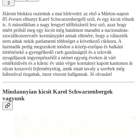
2
Három blokkra osztottuk a mai hírlevelet: az első a Márton-napon
85 évesen elhunyt Karel Schwarzenbergről szól, és egy kicsit rólunk
is. A másodikban a nagy lengyel időhúzásról lesz szó, azaz hogy
miért próbál meg egy kicsit még hatalmon maradni a nacionalista-
szociálkonzervatív kormánypárt annak ellenére, hogy a választók
nem adtak nekik parlamenti többséget a következő ciklusra. A
harmadik pedig megszokott módon a közép-európai és balkáni
történéseké a gyengélkedő cseh gazdaságtól és a szlovák
nyugdíjasok ingyenpénzétől a német egység éveken át várt
emlékművén és a kilenc év után végre kormányt kapott kantonon át
olyan koszovói fejleményekig, amik miatt tavaly a szerbek még
háborúval riogattak, most viszont hallgatnak. Jó olvasást!
Mindannyian kicsit Karel Schwarzenbergek
vagyunk