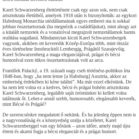
Karel Schwarzenberg élettörténete csak egy azon sok, nem csak
arisztokrata életútból, amelyek 1918 után is bizonyították: az egykori
Habsburg Monarchia utódállamainak egyes emberei ma is sokkal
jobban összetartoznak (ha megnézik a családfájukat), mint ahogy azt
a kitalált nemzetek és a vonalzóval megrajzolt nemzetállamok hamis
realitása sugallaná. Mindannyian kicsit Karel Schwarzenbergek
vagyunk, akikben ott keveredik Közép-Európa több, mint ötszáz
éves történelme Innsbrucktól Lembergig, Prágától Szarajevóig.
Karel Schwarzenberg a maga eleganciájával, prágai és bécsi
humorával ezen titkos összetartozásnak volt az arca.
František Palacký, a 19. századi nagy cseh történész-politikus írta
1848-ban, hogy „ha nem lenne [a Habsburg] Ausztria, akkor az
emberiség érdekében ki kéne találni”. Ma már ezzel elkéstünk. De
ha nem lett volna ez a kedves, bécsi és prágai bohém arisztokrata
Karel Schwarzenberg, legalább saját örömünkre ki kellett volna
találnunk őt. Lehet-e annál szebb, humorosabb, elegánsabb keverék,
mint Bécsé és Prágáé?
De szerencsénkre megadatott ő nekünk. És ha jelenleg éppen nem is
a nagyvonalúság és a könnyedség uralja a közéletet, Karel
Schwarzenberggel van egy hősünk – azon időre, amely majd újra
érteni és akarni fogja a bécsi eleganciát és a prágai humort.