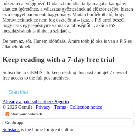
pókerarccal végignéző Duda azt mondta, tartja magát a kampány
alatt tett ígéretéhez, a választás győztesének ad először esélyt, hiszen
ez a lengyel parlamenti hagyomány. Miután borítékolható, hogy
Morawieckinek ez nem fog összejönni – igaz, a PiS arról beszél,
hogy csak egy lépésnyire vannak a többségtől –, akár a PiS
megalázásának is tűnhet a színjáték.
De nem az, sőt. Hanem időhúzás. Amire több jó oka is van a PiS-es
államelnöknek.
Keep reading with a 7-day free trial
Subscribe to
GEMIŠT
to keep reading this post and get 7 days of
free access to the full post archives.
Start trial
Already a paid subscriber?
Sign in
© 2026 Gemišt
·
Privacy
∙
Terms
∙
Collection notice
Start your Substack
Get the app
Substack
is the home for great culture