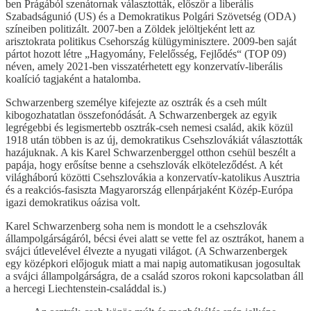
ben Prágából szenátornak választották, először a liberális
Szabadságunió (US) és a Demokratikus Polgári Szövetség (ODA)
színeiben politizált. 2007-ben a Zöldek jelöltjeként lett az
arisztokrata politikus Csehország külügyminisztere. 2009-ben saját
pártot hozott létre „Hagyomány, Felelősség, Fejlődés“ (TOP 09)
néven, amely 2021-ben visszatérhetett egy konzervatív-liberális
koalíció tagjaként a hatalomba.
Schwarzenberg személye kifejezte az osztrák és a cseh múlt
kibogozhatatlan összefonódását. A Schwarzenbergek az egyik
legrégebbi és legismertebb osztrák-cseh nemesi család, akik közül
1918 után többen is az új, demokratikus Csehszlovákiát választották
hazájuknak. A kis Karel Schwarzenberggel otthon csehül beszélt a
papája, hogy erősítse benne a csehszlovák elköteleződést. A két
világháború közötti Csehszlovákia a konzervatív-katolikus Ausztria
és a reakciós-fasiszta Magyarország ellenpárjaként Közép-Európa
igazi demokratikus oázisa volt.
Karel Schwarzenberg soha nem is mondott le a csehszlovák
állampolgárságáról, bécsi évei alatt se vette fel az osztrákot, hanem a
svájci útlevelével élvezte a nyugati világot. (A Schwarzenbergek
egy középkori előjoguk miatt a mai napig automatikusan jogosultak
a svájci állampolgárságra, de a család szoros rokoni kapcsolatban áll
a hercegi Liechtenstein-családdal is.)