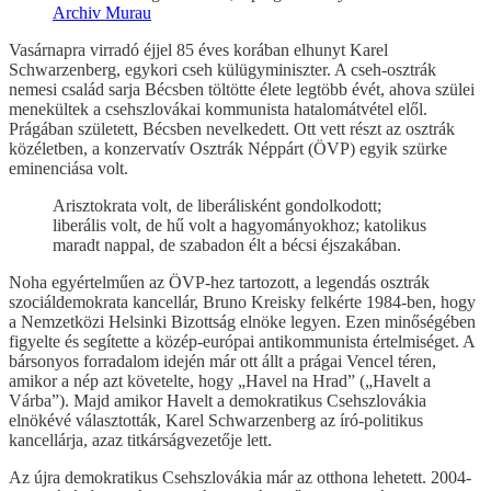
Archiv Murau
Vasárnapra virradó éjjel 85 éves korában elhunyt Karel
Schwarzenberg, egykori cseh külügyminiszter. A cseh-osztrák
nemesi család sarja Bécsben töltötte élete legtöbb évét, ahova szülei
menekültek a csehszlovákai kommunista hatalomátvétel elől.
Prágában született, Bécsben nevelkedett. Ott vett részt az osztrák
közéletben, a konzervatív Osztrák Néppárt (ÖVP) egyik szürke
eminenciása volt.
Arisztokrata volt, de liberálisként gondolkodott;
liberális volt, de hű volt a hagyományokhoz; katolikus
maradt nappal, de szabadon élt a bécsi éjszakában.
Noha egyértelműen az ÖVP-hez tartozott, a legendás osztrák
szociáldemokrata kancellár, Bruno Kreisky felkérte 1984-ben, hogy
a Nemzetközi Helsinki Bizottság elnöke legyen. Ezen minőségében
figyelte és segítette a közép-európai antikommunista értelmiséget. A
bársonyos forradalom idején már ott állt a prágai Vencel téren,
amikor a nép azt követelte, hogy „Havel na Hrad” („Havelt a
Várba”). Majd amikor Havelt a demokratikus Csehszlovákia
elnökévé választották, Karel Schwarzenberg az író-politikus
kancellárja, azaz titkárságvezetője lett.
Az újra demokratikus Csehszlovákia már az otthona lehetett. 2004-