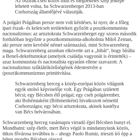
Az osztrák-cseh közös múlt és megbékélés szép jelképe
lehetett volna, ha Schwarzenberget 2013-ban
Csehország államfőjévé választják.
A polgári Prágában persze nem volt kérdéses, ki nyer, de a főleg
ipari észak- és keletcseh területeken győzött a posztkommunista
nacionalizmus: az arisztokrata Schwarzenberget egy szoros második
fordulóban legyőzte a posztkommunista-alkoholista Miloš Zeman,
aki persze nem kevésbé német származású, mint Schwarzenberg
maga. Schwarzenberg azonban elkövette azt a „hibát“, hogy bírálta
a Beneš-dekrétumokat (amelyek családja vagyonát is érintették) –
azaz kommunista és nacionalista egyaránt ellene szavazott. A
nacionalizmus szűklátókörűségének édestestvére a
(poszt)kommunizmus primitivitása.
Schwarzenberg herceg a közép-európai közös világunk
egyik utolsó képviselője volt. Egy Prágában született
bécsi; egy Bécsben élő prágai; egy cseh polgárember,
aki Bohémiaként (Böhmenként) hivatkozott németül
Csehországra; egy bécsi arisztokrata, akinek kastélya
van Bécs belvárosában.
Schwarzenberg herceg vasárnapra virradó éjjel Bécsben hunyt el.
Mondhatni: szép életív, mert Bécs végül is mindannyiunk közös,
titkos fővárosa továbbra is – ahogy Paolo Rumiz, trieszti író épp a
héten mondta Bécsben olaszul.