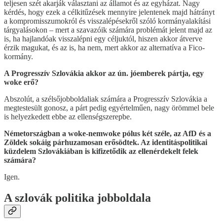
teljesen szét akarják választani az államot és az egyházat. Nagy
kérdés, hogy ezek a célkitűzések mennyire jelentenek majd hátrányt
a kompromisszumokról és visszalépésekről szóló kormányalakítási
tárgyalásokon – mert a szavazóik számára problémát jelent majd az
is, ha hajlandóak visszalépni egy céljuktól, hiszen akkor átverve
érzik magukat, és az is, ha nem, mert akkor az alternatíva a Fico-
kormány.
A Progresszív Szlovákia akkor az ún. jóemberek pártja, egy
woke erő?
Abszolút, a szélsőjobboldaliak számára a Progresszív Szlovákia a
megtestesült gonosz, a párt pedig egyértelműen, nagy örömmel bele
is helyezkedett ebbe az ellenségszerepbe.
Németországban a woke-nemwoke pólus két széle, az AfD és a
Zöldek sokáig párhuzamosan erősödtek. Az identitáspolitikai
küzdelem Szlovákiában is kifizetődik az ellenérdekelt felek
számára?
Igen.
A szlovák politika jobboldala