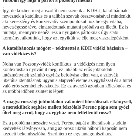
valóban így látja a pártot a pozsonyi média?
Így, de közben meg abszolút nem szeretik a KDH-t, katolibánnak
neveznek a katolikus és a talibán szavak összevonásával mindenkit,
aki keresztény és konzervatív szempontokat hoz be egy vitába,
nevetségessé téve, elmaradottnak mutatni próbálva az illetőt. Ez is
mutatja, mennyire nehéz lesz a nyugatos pártoknak úgy stabil
kormányt alkotniuk, hogy azt egyikük se élje meg visszalépésként.
A katolibánozás mögött – tekintettel a KDH vidéki bázisára –
van vidékizés is?
Noha van Pozsony-vidék konfliktus, a vidékizés nem ilyen
kontextusban nyilvánul meg, ez inkább az erős jobboldali
intézménynek számító egyház befolyása ellen van, a szlovák
liberális identitásnak ugyanis alapvető eleme az egyházzal és a hittel
való erős szembehelyezkedés. Ez az averzió azonban kölcsönös, és
az utóbbi időben szintet is lépett.
A magyarországi jobboldalon valamiért liberálisnak elkönyvelt,
a menekültek segítése mellett felszólaló Ferenc pápa sem győzi
őket meg arról, hogy az egyház nem feltétlenül rossz?
Ez a probléma messzire vezet, Ferenc pápát a liberálisok is addig
kedvelték látványosan, amig az orosz-ukrán háború kapcsán nem
kezdett békemisszióba. Szerintem ez egy antagonisztikus,