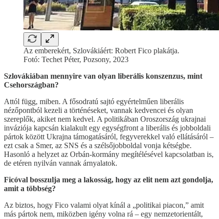
Az emberekért, Szlovákiáért: Robert Fico plakátja.
Fotó: Techet Péter, Pozsony, 2023
Szlovákiában mennyire van olyan liberális konszenzus, mint
Csehországban?
Attól függ, miben. A fősodratú sajtó egyértelműen liberális
nézőpontból kezeli a történéseket, vannak kedvencei és olyan
szereplők, akiket nem kedvel. A politikában Oroszország ukrajnai
inváziója kapcsán kialakult egy egységfront a liberális és jobboldali
pártok között Ukrajna támogatásáról, fegyverekkel való ellátásáról –
ezt csak a Smer, az SNS és a szélsőjobboldal vonja kétségbe.
Hasonló a helyzet az Orbán-kormány megítélésével kapcsolatban is,
de etéren nyilván vannak árnyalatok.
Ficóval bosszulja meg a lakosság, hogy az elit nem azt gondolja,
amit a többség?
Az biztos, hogy Fico valami olyat kínál a „politikai piacon,” amit
más pártok nem, miközben igény volna rá – egy nemzetorientált,