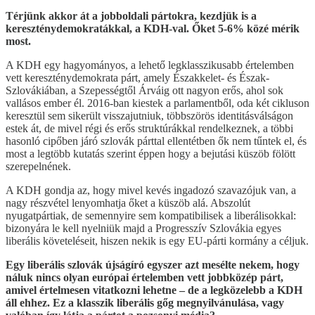
Térjünk akkor át a jobboldali pártokra, kezdjük is a
kereszténydemokratákkal, a KDH-val. Őket 5-6% közé mérik
most.
A KDH egy hagyományos, a lehető legklasszikusabb értelemben
vett kereszténydemokrata párt, amely Északkelet- és Észak-
Szlovákiában, a Szepességtől Árváig ott nagyon erős, ahol sok
vallásos ember él. 2016-ban kiestek a parlamentből, oda két cikluson
keresztül sem sikerült visszajutniuk, többszörös identitásválságon
estek át, de mivel régi és erős struktúrákkal rendelkeznek, a többi
hasonló cipőben járó szlovák párttal ellentétben ők nem tűntek el, és
most a legtöbb kutatás szerint éppen hogy a bejutási küszöb fölött
szerepelnének.
A KDH gondja az, hogy mivel kevés ingadozó szavazójuk van, a
nagy részvétel lenyomhatja őket a küszöb alá. Abszolút
nyugatpártiak, de semennyire sem kompatibilisek a liberálisokkal:
bizonyára le kell nyelniük majd a Progresszív Szlovákia egyes
liberális követeléseit, hiszen nekik is egy EU-párti kormány a céljuk.
Egy liberális szlovák újságíró egyszer azt mesélte nekem, hogy
náluk nincs olyan európai értelemben vett jobbközép párt,
amivel értelmesen vitatkozni lehetne – de a legközelebb a KDH
áll ehhez. Ez a klasszik liberális gőg megnyilvánulása, vagy