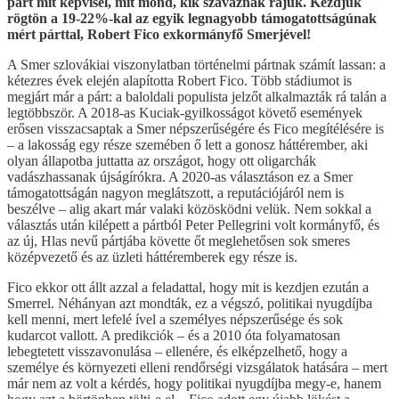
párt mit képvisel, mit mond, kik szavaznak rájuk. Kezdjük
rögtön a 19-22%-kal az egyik legnagyobb támogatottságúnak
mért párttal, Robert Fico exkormányfő Smerjével!
A Smer szlovákiai viszonylatban történelmi pártnak számít lassan: a
kétezres évek elején alapította Robert Fico. Több stádiumot is
megjárt már a párt: a baloldali populista jelzőt alkalmazták rá talán a
legtöbbször. A 2018-as Kuciak-gyilkosságot követő események
erősen visszacsaptak a Smer népszerűségére és Fico megítélésére is
– a lakosság egy része szemében ő lett a gonosz háttérember, aki
olyan állapotba juttatta az országot, hogy ott oligarchák
vadászhassanak újságírókra. A 2020-as választáson ez a Smer
támogatottságán nagyon meglátszott, a reputációjáról nem is
beszélve – alig akart már valaki közösködni velük. Nem sokkal a
választás után kilépett a pártból Peter Pellegrini volt kormányfő, és
az új, Hlas nevű pártjába követte őt meglehetősen sok smeres
középvezető és az üzleti háttéremberek egy része is.
Fico ekkor ott állt azzal a feladattal, hogy mit is kezdjen ezután a
Smerrel. Néhányan azt mondták, ez a végszó, politikai nyugdíjba
kell menni, mert lefelé ível a személyes népszerűsége és sok
kudarcot vallott. A predikciók – és a 2010 óta folyamatosan
lebegtetett visszavonulása – ellenére, és elképzelhető, hogy a
személye és környezeti elleni rendőrségi vizsgálatok hatására – mert
már nem az volt a kérdés, hogy politikai nyugdíjba megy-e, hanem