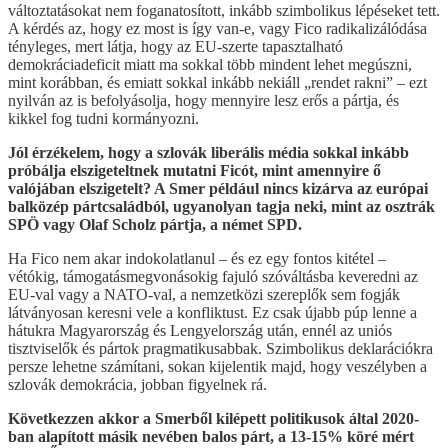
változtatásokat nem foganatosított, inkább szimbolikus lépéseket tett.
A kérdés az, hogy ez most is így van-e, vagy Fico radikalizálódása
tényleges, mert látja, hogy az EU-szerte tapasztalható
demokráciadeficit miatt ma sokkal több mindent lehet megúszni,
mint korábban, és emiatt sokkal inkább nekiáll „rendet rakni” – ezt
nyilván az is befolyásolja, hogy mennyire lesz erős a pártja, és
kikkel fog tudni kormányozni.
Jól érzékelem, hogy a szlovák liberális média sokkal inkább
próbálja elszigeteltnek mutatni Ficót, mint amennyire ő
valójában elszigetelt? A Smer például nincs kizárva az európai
balközép pártcsaládból, ugyanolyan tagja neki, mint az osztrák
SPÖ vagy Olaf Scholz pártja, a német SPD.
Ha Fico nem akar indokolatlanul – és ez egy fontos kitétel –
vétókig, támogatásmegvonásokig fajuló szóváltásba keveredni az
EU-val vagy a NATO-val, a nemzetközi szereplők sem fogják
látványosan keresni vele a konfliktust. Ez csak újabb púp lenne a
hátukra Magyarország és Lengyelország után, ennél az uniós
tisztviselők és pártok pragmatikusabbak. Szimbolikus deklarációkra
persze lehetne számítani, sokan kijelentik majd, hogy veszélyben a
szlovák demokrácia, jobban figyelnek rá.
Következzen akkor a Smerből kilépett politikusok által 2020-
ban alapított másik nevében balos párt, a 13-15% köré mért