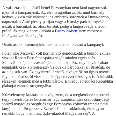
A választás előtt másfél héttel Pozsonyban nem látni nagyon sok
nyomát a kampánynak. Az élet nyugodtan zajlik, mint bármely
kedves kis osztrák városban: az emberek söröznek a Duna-parton,
napoznak a Zlaté piesky partján vagy a Horský park környékén
isszák a burčiakot; az olasz turisták pedig a langošt vagy a lečot
próbálják meg kiejteni (utóbbi a
Bistro 24-ben
, nem messze a
főpályaudvartól, elég jó).
Unalmasnak, eseménytelennek nem lehet nevezni a kampányt.
Főleg Igor Matovič, volt kormányfő gondoskodik a buliról, akinek
viszont Robert Fico Smer-pártja segít: minden egyes ütés
Matovičnak újabb szavazót jelenthet neki. Pozsony belvárosában
leginkább csak a Progresszív Szlovákia párt plakátjai láthatóak, de
az elég sok van. Ez egyrészről érthető, elvégre ők ott úgyis nyerni
fognak, másrészről viszont talán éppen ezért felesleges is. A külsőbb
részeken jelennek meg a többi pártok. Egyedül a neonáci Republika
plakátjai vannak megrongálva.
Közvélemény-kutatást nem végeztem, de a megkérdezett emberek
(egy hózentrógeres kocsmáros, egy szájpirszinges csaposlány, egy
söröző nyugdíjas öregúr és egy Pozsonyba költözött francia fiatal
lány) mind a Progresszív Szlovákiának drukkolnak, és nagyon
remélik, hogy „nem lesz Szlovákiából Magyarország“. A