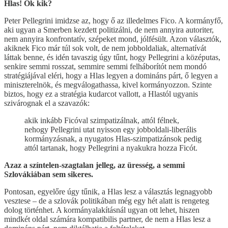
Hlas! Ők kik?
Peter Pellegrini imidzse az, hogy ő az illedelmes Fico. A kormányfő,
aki ugyan a Smerben kezdett politizálni, de nem annyira autoriter,
nem annyira konfrontatív, szépeket mond, jólfésült. Azon választók,
akiknek Fico már túl sok volt, de nem jobboldaliak, alternatívát
láttak benne, és idén tavaszig úgy tűnt, hogy Pellegrini a középutas,
senkire semmi rosszat, semmire semmi felháborítót nem mondó
stratégiájával eléri, hogy a Hlas legyen a domináns párt, ő legyen a
miniszterelnök, és megválogathassa, kivel kormányozzon. Szinte
biztos, hogy ez a stratégia kudarcot vallott, a Hlastól ugyanis
szivárognak el a szavazók:
akik inkább Ficóval szimpatizálnak, attól félnek,
nehogy Pellegrini utat nyisson egy jobboldali-liberális
kormányzásnak, a nyugatos Hlas-szimpatizánsok pedig
attól tartanak, hogy Pellegrini a nyakukra hozza Ficót.
Azaz a színtelen-szagtalan jelleg, az üresség, a semmi
Szlovákiában sem sikeres.
Pontosan, egyelőre úgy tűnik, a Hlas lesz a választás legnagyobb
vesztese – de a szlovák politikában még egy hét alatt is rengeteg
dolog történhet. A kormányalakításnál ugyan ott lehet, hiszen
mindkét oldal számára kompatibilis partner, de nem a Hlas lesz a