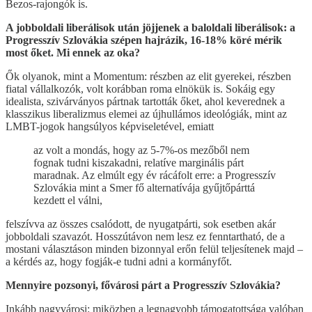
Bezos-rajongók is.
A jobboldali liberálisok után jöjjenek a baloldali liberálisok: a
Progresszív Szlovákia szépen hajrázik, 16-18% köré mérik
most őket. Mi ennek az oka?
Ők olyanok, mint a Momentum: részben az elit gyerekei, részben
fiatal vállalkozók, volt korábban roma elnökük is. Sokáig egy
idealista, szivárványos pártnak tartották őket, ahol keverednek a
klasszikus liberalizmus elemei az újhullámos ideológiák, mint az
LMBT-jogok hangsúlyos képviseletével, emiatt
az volt a mondás, hogy az 5-7%-os mezőből nem
fognak tudni kiszakadni, relatíve marginális párt
maradnak. Az elmúlt egy év rácáfolt erre: a Progresszív
Szlovákia mint a Smer fő alternatívája gyűjtőpárttá
kezdett el válni,
felszívva az összes csalódott, de nyugatpárti, sok esetben akár
jobboldali szavazót. Hosszútávon nem lesz ez fenntartható, de a
mostani választáson minden bizonnyal erőn felül teljesítenek majd –
a kérdés az, hogy fogják-e tudni adni a kormányfőt.
Mennyire pozsonyi, fővárosi párt a Progresszív Szlovákia?
Inkább nagyvárosi: miközben a legnagyobb támogatottsága valóban