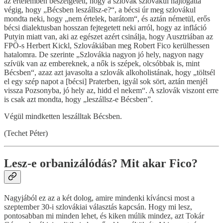
az értelemben beszélgetett, hogy a szlovák szlovákul hajtogatta
végig, hogy „Bécsben leszállsz-e?“, a bécsi úr meg szlovákul
mondta neki, hogy „nem értelek, barátom“, és aztán németül, erős
bécsi dialektusban hosszan fejtegetett neki arról, hogy az infláció
Putyin miatt van, aki az egészet azért csinálja, hogy Ausztriában az
FPÖ-s Herbert Kickl, Szlovákiában meg Robert Fico kerülhessen
hatalomra. De szerinte „Szlovákia nagyon jó hely, nagyon nagy
szívük van az embereknek, a nők is szépek, olcsóbbak is, mint
Bécsben“, azaz azt javasolta a szlovák alkoholistának, hogy „töltsél
el egy szép napot a [bécsi] Praterben, igyál sok sört, aztán menjél
vissza Pozsonyba, jó hely az, hidd el nekem“. A szlovák viszont erre
is csak azt mondta, hogy „leszállsz-e Bécsben”.
Végül mindketten leszálltak Bécsben.
(Techet Péter)
Lesz-e orbanizálódás? Mit akar Fico?
Nagyjából ez az a két dolog, amire mindenki kíváncsi most a
szeptember 30-i szlovákiai választás kapcsán. Hogy mi lesz,
pontosabban mi minden lehet, és kiken múlik mindez, azt Tokár