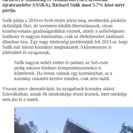
újrabrandelve SASKA), Richard Sulík most 5-7% közé mért
pártja.
Sulík pártja a 2010-es évek elején jelent meg, neoliberális pártként
definiálják őket, de szerintem inkább libertariánusok, olyan
keményvonalas gazdaságpolitikát visznek, amely a szélsőségesen
hatékony és nagyon minimalista, csak az életképeseket jutalmazó
államban hisz. Egy nagy hitelességi problémájuk lett 2023-ra: hogy
Sulík már három kormányt megbuktatott. Akármennyire is
jólfésültek és nyugatosak,
Sulík nagyon nehéz ember és partner, az SaS-esek
pedig sokszor értelmes kompromisszumokra is
képtelenek. Ha benne vannak egy kormányban, az a
kormány onnantól kezdve minden, csak nem stabil.
Viszont nincs alternatívájuk: ha nyugatbarát kormány alakul
Szlovákiában, annak ők mindenképp részei lesznek, mert másképp
nem jön ki a matek.