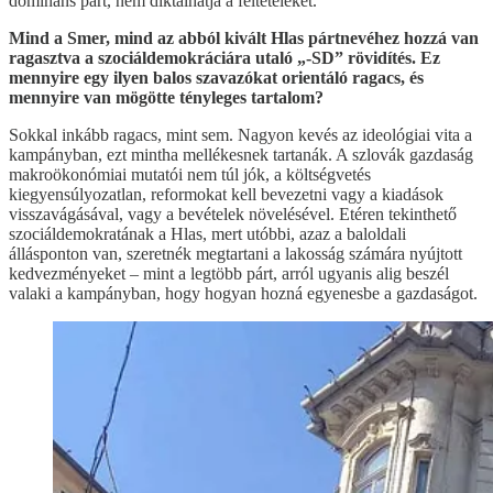
domináns párt, nem diktálhatja a feltételeket.
Mind a Smer, mind az abból kivált Hlas pártnevéhez hozzá van
ragasztva a szociáldemokráciára utaló „-SD” rövidítés. Ez
mennyire egy ilyen balos szavazókat orientáló ragacs, és
mennyire van mögötte tényleges tartalom?
Sokkal inkább ragacs, mint sem. Nagyon kevés az ideológiai vita a
kampányban, ezt mintha mellékesnek tartanák. A szlovák gazdaság
makroökonómiai mutatói nem túl jók, a költségvetés
kiegyensúlyozatlan, reformokat kell bevezetni vagy a kiadások
visszavágásával, vagy a bevételek növelésével. Etéren tekinthető
szociáldemokratának a Hlas, mert utóbbi, azaz a baloldali
állásponton van, szeretnék megtartani a lakosság számára nyújtott
kedvezményeket – mint a legtöbb párt, arról ugyanis alig beszél
valaki a kampányban, hogy hogyan hozná egyenesbe a gazdaságot.