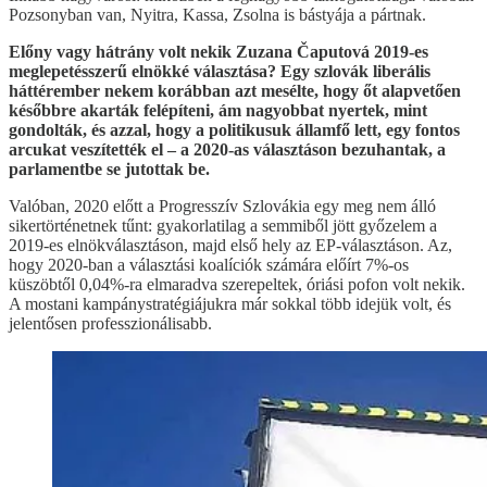
Pozsonyban van, Nyitra, Kassa, Zsolna is bástyája a pártnak.
Előny vagy hátrány volt nekik Zuzana Čaputová 2019-es
meglepetésszerű elnökké választása? Egy szlovák liberális
háttérember nekem korábban azt mesélte, hogy őt alapvetően
későbbre akarták felépíteni, ám nagyobbat nyertek, mint
gondolták, és azzal, hogy a politikusuk államfő lett, egy fontos
arcukat veszítették el – a 2020-as választáson bezuhantak, a
parlamentbe se jutottak be.
Valóban, 2020 előtt a Progresszív Szlovákia egy meg nem álló
sikertörténetnek tűnt: gyakorlatilag a semmiből jött győzelem a
2019-es elnökválasztáson, majd első hely az EP-választáson. Az,
hogy 2020-ban a választási koalíciók számára előírt 7%-os
küszöbtől 0,04%-ra elmaradva szerepeltek, óriási pofon volt nekik.
A mostani kampánystratégiájukra már sokkal több idejük volt, és
jelentősen professzionálisabb.