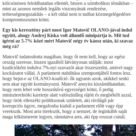
kölcsönösen feloldhatatlan ellentét, hiszen a szimbolikus témákban –
mint az azonos neműek legális viszonyának rendezése,
terhességmegszakítás – a két oldal nem is tudhat közmegelégedésre
kompromisszumot kötni.
Egy kis keresztény párt most Igor Matovič OLANO-jával indul
együtt, ahogy Andrej Kiska volt államfő minipártja is. Mit tud
ígérni az 5-7% közé mért Matovič négy év káosz után, ki szavaz
még rá?
Matovič tudatosította magában, hogy őt nem kell, hogy az egész
ország szeresse, hiszen igazából látványosan utálják: most
koalícióként indulva 7%-nyi szavazót akar összeszedni, amivel nagy
kockázatot vállal. A parlament stabilitása szempontjából fontos lesz,
hogy bejut-e az OLANO-koalíció: ők ugyanis azok, akikkel senki
sem akar együtt kormányozni. Matovič annyira kiszámíthatatlan,
hogy nem lehet vele hosszútávú egyezséget kötni, ő pedig
miniszterelnöki karrierje alatt valószínűleg rájött és megbékélt azzal,
hogy örök ellenzéki politikusnak született, aki rávilágít pár
korrupciós ügyre, megafonba kiabál a parlament előtt vagy épp
verekszik. Most arra törekszik, hogy a nemzet, de leginkább saját
maga lelkiismerete legyen, rámutatva arra, aki épp rosszat csinál.