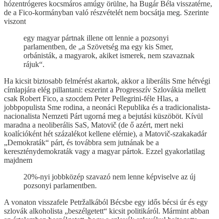
hózentrógeres kocsmáros amúgy örülne, ha Bugár Béla visszatérne,
de a Fico-kormányban való részvételét nem bocsátja meg. Szerinte
viszont
egy magyar pártnak illene ott lennie a pozsonyi
parlamentben, de „a Szövetség ma egy kis Smer,
orbánisták, a magyarok, akiket ismerek, nem szavaznak
rájuk“.
Ha kicsit biztosabb felmérést akartok, akkor a liberális Sme hétvégi
címlapjára elég pillantani: eszerint a Progresszív Szlovákia mellett
csak Robert Fico, a szocdem Peter Pellegrini-féle Hlas, a
jobbpopulista Sme rodina, a neonáci Republika és a tradicionalista-
nacionalista Nemzeti Párt ugorná meg a bejutási küszöböt. Kívül
maradna a neoliberális SaS, Matovič (de ő azért, mert neki
koalícióként hét százalékot kellene elérnie), a Matovič-szakakadár
„Demokraták“ párt, és továbbra sem jutnának be a
kereszténydemokraták vagy a magyar pártok. Ezzel gyakorlatilag
majdnem
20%-nyi jobbközép szavazó nem lenne képviselve az új
pozsonyi parlamentben.
A vonaton visszafele Petržalkából Bécsbe egy idős bécsi úr és egy
szlovák alkoholista „beszélgetett“ kicsit politikáról. Mármint abban