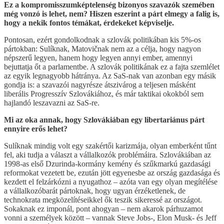
Ez a kompromisszumképtelenség bizonyos szavazók szemében
még vonzó is lehet, nem? Hiszen eszerint a párt elmegy a falig is,
hogy a nekik fontos témákat, érdekeket képviselje.
Pontosan, ezért gondolkodnak a szlovák politikában kis 5%-os
pártokban: Sulíknak, Matovičnak nem az a célja, hogy nagyon
népszerű legyen, hanem hogy legyen annyi ember, amennyi
bejuttatja őt a parlamentbe. A szlovák politikának ez a fajta szemlélet
az egyik legnagyobb hátránya. Az SaS-nak van azonban egy másik
gondja is: a szavazói nagyrésze átszivárog a teljesen másként
liberális Progresszív Szlovákiához, és már taktikai okokból sem
hajlandó leszavazni az SaS-re.
Mi az oka annak, hogy Szlovákiában egy libertariánus párt
ennyire erős lehet?
Sulíknak mindig volt egy szakértői karizmája, olyan emberként tűnt
fel, aki tudja a választ a vállalkozók problémáira. Szlovákiában az
1998-as első Dzurinda-kormány kemény és szűkmarkú gazdasági
reformokat vezetett be, ezután jött egyenesbe az ország gazdasága és
kezdett el felzárkózni a nyugathoz – azóta van egy olyan megítélése
a vállalkozóbarát pártoknak, hogy ugyan érzéketlenek, de
technokrata megközelítéseikkel ők teszik sikeressé az országot.
Sokaknak ez imponál, pont ahogyan – nem akarok párhuzamot
vonni a személyek között – vannak Steve Jobs-, Elon Musk- és Jeff