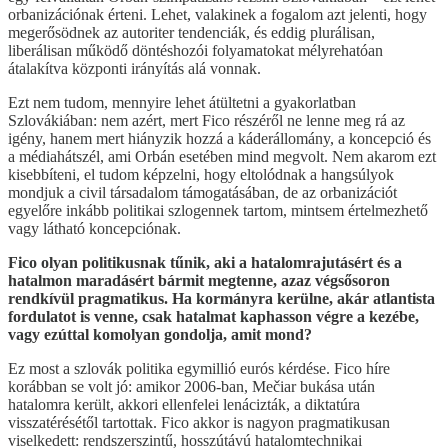
orbanizációnak érteni. Lehet, valakinek a fogalom azt jelenti, hogy
megerősödnek az autoriter tendenciák, és eddig plurálisan,
liberálisan működő döntéshozói folyamatokat mélyrehatóan
átalakítva központi irányítás alá vonnak.
Ezt nem tudom, mennyire lehet átültetni a gyakorlatban
Szlovákiában: nem azért, mert Fico részéről ne lenne meg rá az
igény, hanem mert hiányzik hozzá a káderállomány, a koncepció és
a médiahátszél, ami Orbán esetében mind megvolt. Nem akarom ezt
kisebbíteni, el tudom képzelni, hogy eltolódnak a hangsúlyok
mondjuk a civil társadalom támogatásában, de az orbanizációt
egyelőre inkább politikai szlogennek tartom, mintsem értelmezhető
vagy látható koncepciónak.
Fico olyan politikusnak tűnik, aki a hatalomrajutásért és a
hatalmon maradásért bármit megtenne, azaz végsősoron
rendkívül pragmatikus. Ha kormányra kerülne, akár atlantista
fordulatot is venne, csak hatalmat kaphasson végre a kezébe,
vagy ezúttal komolyan gondolja, amit mond?
Ez most a szlovák politika egymillió eurós kérdése. Fico híre
korábban se volt jó: amikor 2006-ban, Mečiar bukása után
hatalomra került, akkori ellenfelei lenácizták, a diktatúra
visszatérésétől tartottak. Fico akkor is nagyon pragmatikusan
viselkedett: rendszerszintű, hosszútávú hatalomtechnikai