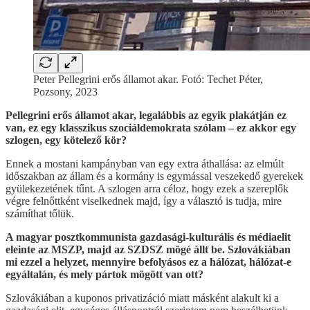
Peter Pellegrini erős államot akar. Fotó: Techet Péter,
Pozsony, 2023
Pellegrini erős államot akar, legalábbis az egyik plakátján ez
van, ez egy klasszikus szociáldemokrata szólam – ez akkor egy
szlogen, egy kötelező kör?
Ennek a mostani kampányban van egy extra áthallása: az elmúlt
időszakban az állam és a kormány is egymással veszekedő gyerekek
gyülekezetének tűnt. A szlogen arra céloz, hogy ezek a szereplők
végre felnőttként viselkednek majd, így a választó is tudja, mire
számíthat tőlük.
A magyar posztkommunista gazdasági-kulturális és médiaelit
eleinte az MSZP, majd az SZDSZ mögé állt be. Szlovákiában
mi ezzel a helyzet, mennyire befolyásos ez a hálózat, hálózat-e
egyáltalán, és mely pártok mögött van ott?
Szlovákiában a kuponos privatizáció miatt másként alakult ki a