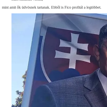
mint amit ők üdvösnek tartanak. Ebből is Fico profitál a legtöbbet.