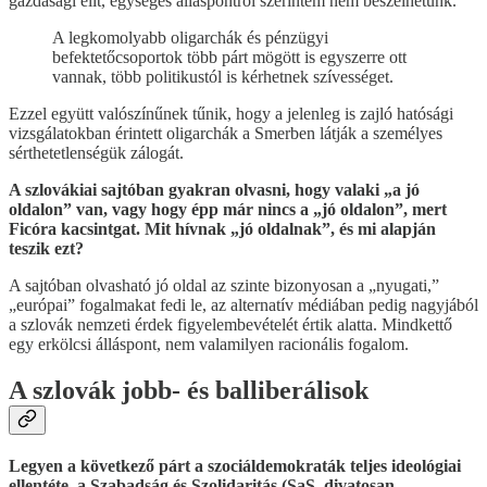
gazdasági elit, egységes álláspontról szerintem nem beszélhetünk.
A legkomolyabb oligarchák és pénzügyi
befektetőcsoportok több párt mögött is egyszerre ott
vannak, több politikustól is kérhetnek szívességet.
Ezzel együtt valószínűnek tűnik, hogy a jelenleg is zajló hatósági
vizsgálatokban érintett oligarchák a Smerben látják a személyes
sérthetetlenségük zálogát.
A szlovákiai sajtóban gyakran olvasni, hogy valaki „a jó
oldalon” van, vagy hogy épp már nincs a „jó oldalon”, mert
Ficóra kacsintgat. Mit hívnak „jó oldalnak”, és mi alapján
teszik ezt?
A sajtóban olvasható jó oldal az szinte bizonyosan a „nyugati,”
„európai” fogalmakat fedi le, az alternatív médiában pedig nagyjából
a szlovák nemzeti érdek figyelembevételét értik alatta. Mindkettő
egy erkölcsi álláspont, nem valamilyen racionális fogalom.
A szlovák jobb- és balliberálisok
Legyen a következő párt a szociáldemokraták teljes ideológiai
ellentéte, a Szabadság és Szolidaritás (SaS, divatosan