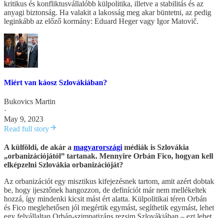
kritikus és konfliktusvállalóbb külpolitika, illetve a stabilitás és az
anyagi biztonság. Ha valakit a lakosság meg akar büntetni, az pedig
leginkább az előző kormány: Eduard Heger vagy Igor Matovič.
Miért van káosz Szlovákiában?
Bukovics Martin
·
May 9, 2023
Read full story
A külföldi, de akár a
magyarországi
médiák is Szlovákia
„orbanizációjától” tartanak. Mennyire Orbán Fico, hogyan kell
elképzelni Szlovákia orbanizációját?
Az orbanizációt egy misztikus kifejezésnek tartom, amit azért dobtak
be, hogy ijesztőnek hangozzon, de definíciót már nem mellékeltek
hozzá, így mindenki kicsit mást ért alatta. Külpolitikai téren Orbán
és Fico meglehetősen jól megértik egymást, segíthetik egymást, lehet
egy felvállaltan Orbán-szimpatizáns rezsim Szlovákiában – ezt lehet