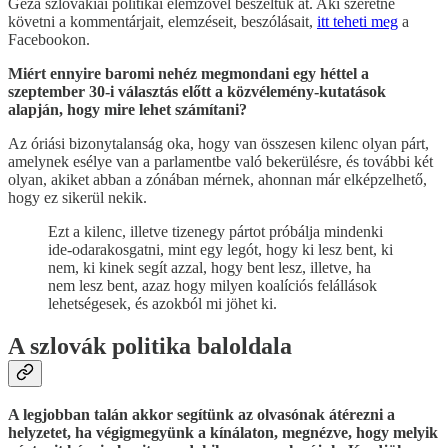
Géza szlovákiai politikai elemzővel beszéltük át. Aki szeretné
követni a kommentárjait, elemzéseit, beszólásait,
itt teheti meg
a
Facebookon.
Miért ennyire baromi nehéz megmondani egy héttel a
szeptember 30-i választás előtt a közvélemény-kutatások
alapján, hogy mire lehet számítani?
Az óriási bizonytalanság oka, hogy van összesen kilenc olyan párt,
amelynek esélye van a parlamentbe való bekerülésre, és további két
olyan, akiket abban a zónában mérnek, ahonnan már elképzelhető,
hogy ez sikerül nekik.
Ezt a kilenc, illetve tizenegy pártot próbálja mindenki
ide-odarakosgatni, mint egy legót, hogy ki lesz bent, ki
nem, ki kinek segít azzal, hogy bent lesz, illetve, ha
nem lesz bent, azaz hogy milyen koalíciós felállások
lehetségesek, és azokból mi jöhet ki.
A szlovák politika baloldala
A legjobban talán akkor segítünk az olvasónak átérezni a
helyzetet, ha végigmegyünk a kínálaton, megnézve, hogy melyik