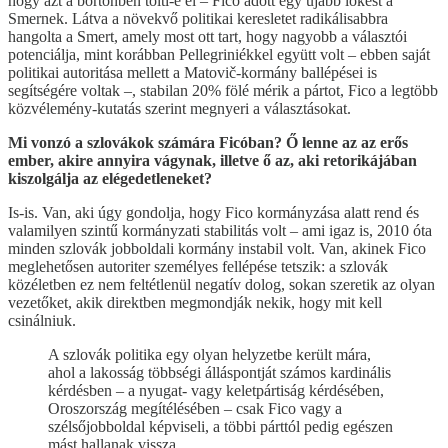
hogy azt a börtönben tölti-e el – Fico adott egy újabb lökést a
Smernek. Látva a növekvő politikai keresletet radikálisabbra
hangolta a Smert, amely most ott tart, hogy nagyobb a választói
potenciálja, mint korábban Pellegriniékkel együtt volt – ebben saját
politikai autoritása mellett a Matovič-kormány ballépései is
segítségére voltak –, stabilan 20% fölé mérik a pártot, Fico a legtöbb
közvélemény-kutatás szerint megnyeri a választásokat.
Mi vonzó a szlovákok számára Ficóban? Ő lenne az az erős
ember, akire annyira vágynak, illetve ő az, aki retorikájában
kiszolgálja az elégedetleneket?
Is-is. Van, aki úgy gondolja, hogy Fico kormányzása alatt rend és
valamilyen szintű kormányzati stabilitás volt – ami igaz is, 2010 óta
minden szlovák jobboldali kormány instabil volt. Van, akinek Fico
meglehetősen autoriter személyes fellépése tetszik: a szlovák
közéletben ez nem feltétlenül negatív dolog, sokan szeretik az olyan
vezetőket, akik direktben megmondják nekik, hogy mit kell
csinálniuk.
A szlovák politika egy olyan helyzetbe került mára,
ahol a lakosság többségi álláspontját számos kardinális
kérdésben – a nyugat- vagy keletpártiság kérdésében,
Oroszország megítélésében – csak Fico vagy a
szélsőjobboldal képviseli, a többi párttól pedig egészen
mást hallanak vissza,