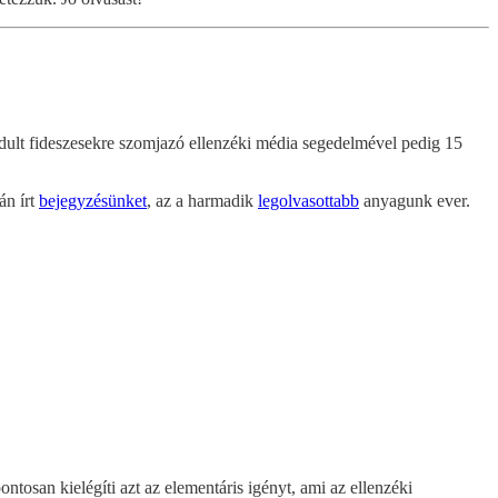
ndult fideszesekre szomjazó ellenzéki média segedelmével pedig 15
án írt
bejegyzésünket
, az a harmadik
legolvasottabb
anyagunk ever.
ontosan kielégíti azt az elementáris igényt, ami az ellenzéki