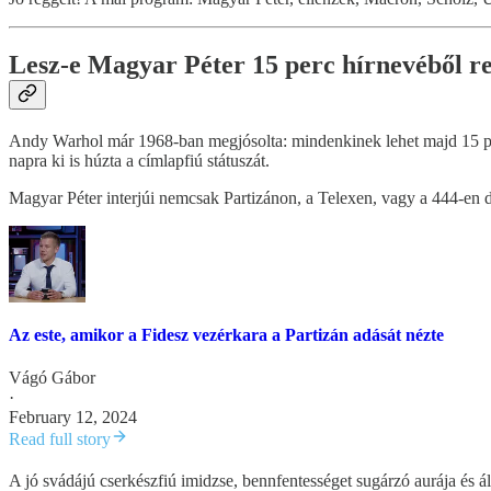
Lesz-e Magyar Péter 15 perc hírnevéből re
Andy Warhol már 1968-ban megjósolta: mindenkinek lehet majd 15 perc
napra ki is húzta a címlapfiú státuszát.
Magyar Péter interjúi nemcsak Partizánon, a Telexen, vagy a 444-en d
Az este, amikor a Fidesz vezérkara a Partizán adását nézte
Vágó Gábor
·
February 12, 2024
Read full story
A jó svádájú cserkészfiú imidzse, bennfentességet sugárzó aurája és áld