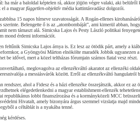
ha már a baloldal képtelen rá, akkor jöjjön végre valaki, aki belülről
k el a magyar
független-objektív
média kattintásvadász dolgozói.
zabbítsa 15 napos hírneve szavatosságát. A Rogán-ellenes kirohanásáról
 szerinte. Belengette ő is az „atombombáját”, ami kimerül abban, hogy
emmit nem támaszt alá. Simicska Lajos és Pesty László politikai fenyege
em mond érdemi információt.
n feltűnik Simicska Lajos árnya is. Ez lesz az ötödik párt, amely a ki
rmkor, a Gyöngyösi Márton elnökölte maradék Jobbik ugyanezen a pály
het be idővel, mert a közel teltházas fórumjain számos fiatal vesz részt.
nvertálható, meglovagolva az ellenzékváltó akaratot az ellenzéki oldalon
resnivalója a messiásvárók között. Erről az ellenzékváltó hangulatról 
n rendszer, ahol a Fidesz és a házi ellenzéke összejátszik, akkor ez az
ezdhetnek elégedetlenkedni a magyar establishment-ellenzék tehetetlensé
ai republikánus lobbi finanszírozása és a kormányközeli MCC brüsszeli
tásvédelmi Hivatalt, amely bizonyára árgus szemmel vizslatja majd mind
 egyből a céltáblát is a nyakába tenné.
még kérdéses.