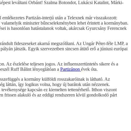
 képest leváltani Orbánt! Szalma Botondot, Lukácsi Katalint, Márki-
 emlékezetes Partizán-interjú után a Telexnek már visszakozott:
 valamelyik miniszter bűncselekményben lehet érintett a kormányban.
tései is hasonlóan hatástalanok voltak, akárcsak Gyurcsány Ferencnek
ábrándult fideszeseket akarná megszólítani. Az Ungár Péter-féle LMP, a
án játszik. Egyik szervezetben sincsen átütő erő a júniusi európai
. Az észlelése teljesen jogos. Az influenszertüntetés sikere és a
beszél Ruff Bálint lényeglátóan a
Partizánon
évek óta.
 összefüggés a kormány külföldi rosszakaróinak is látható. Az
g láttán, így logikus volna, hogy új barátok után nézzenek.
 tevékenysége kapcsán ez kiemelten tettenérhető. Itthon viszont
en frissen alakuló és az eddigi rendszeren kívül gondolkodó párt