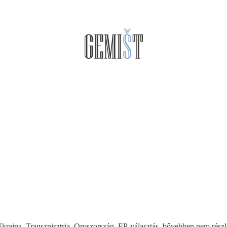
krajna, Transznisztria, Oroszország, EP-választás, bővebben nem részle