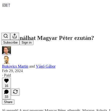
Mit csinálhat Magyar Péter ezután?
Subscribe
Sign in
Bukovics Martin
and
Vágó Gábor
Feb 29, 2024
∙ Paid
16
33
Share
Jó reggelt! A mai program: Magyar Péter, ellenzék, Macron, Scholz, U