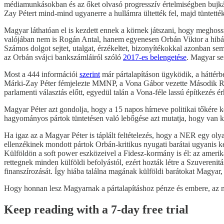
médiamunkásokban és az őket olvasó progresszív értelmiségben bujkál: 
Zay Pétert mind-mind ugyanerre a hullámra ültették fel, majd tüntetté
Magyar láthatóan el is kezdett ennek a körnek játszani, hogy meghoss
valójában nem is Rogán Antal, hanem egyenesen Orbán Viktor a hibás
Számos dolgot sejtet, utalgat, érzékeltet, bizonyítékokkal azonban s
az Orbán svájci bankszámláiról szóló
2017-es belengetése
. Magyar s
Most a 444 információi
szerint
már pártalapításon ügyködik, a háttérbe
Márki-Zay Péter fémjelezte MMNP, a Vona Gábor vezette Második Refo
parlamenti választás előtt, egyedül talán a Vona-féle lassú építkezés ér
Magyar Péter azt gondolja, hogy a 15 napos hírneve politikai tőkére ko
hagyományos pártok tüntetésen való lebőgése azt mutatja, hogy van ke
Ha igaz az a Magyar Péter is táplált feltételezés, hogy a NER egy olya
ellenzékinek mondott pártok Orbán-kritikus nyugati barátai ugyanis k
Külföldön a soft power eszközeivel a Fidesz-kormány is él: az amerik
rettegnek minden külföldi befolyástól, ezért hozták létre a Szuvereni
finanszírozását. Így hiába találna magának külföldi barátokat Magyar,
Hogy honnan lesz Magyarnak a pártalapításhoz pénze és embere, az 
Keep reading with a 7-day free trial