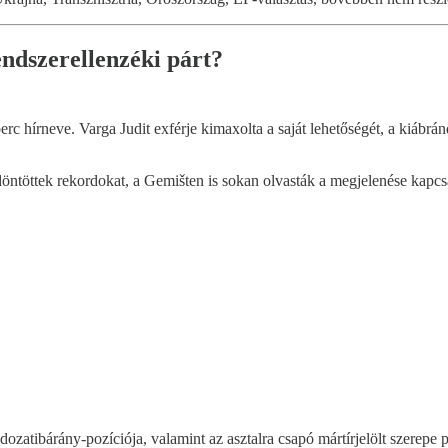
ndszerellenzéki párt?
 hírneve. Varga Judit exférje kimaxolta a saját lehetőségét, a kiábrá
öntöttek rekordokat, a Gemišten is sokan olvasták a megjelenése kapcs
ozatibárány-pozíciója, valamint az asztalra csapó mártírjelölt szerepe p