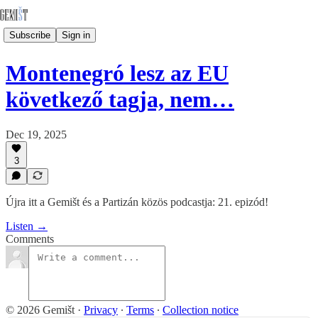
Subscribe
Sign in
Montenegró lesz az EU
következő tagja, nem…
Dec 19, 2025
3
Újra itt a Gemišt és a Partizán közös podcastja: 21. epizód!
Listen →
Comments
© 2026 Gemišt
·
Privacy
∙
Terms
∙
Collection notice