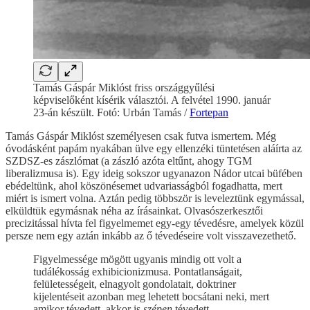
Tamás Gáspár Miklóst friss országgyűlési
képviselőként kísérik választói. A felvétel 1990. január
23-án készült. Fotó: Urbán Tamás /
Fortepan
Tamás Gáspár Miklóst személyesen csak futva ismertem. Még
óvodásként papám nyakában ülve egy ellenzéki tüntetésen aláírta az
SZDSZ-es zászlómat (a zászló azóta eltűnt, ahogy TGM
liberalizmusa is). Egy ideig sokszor ugyanazon Nádor utcai büfében
ebédeltünk, ahol köszönésemet udvariasságból fogadhatta, mert
miért is ismert volna. Aztán pedig többször is leveleztünk egymással,
elküldtük egymásnak néha az írásainkat. Olvasószerkesztői
precizitással hívta fel figyelmemet egy-egy tévedésre, amelyek közül
persze nem egy aztán inkább az ő tévedéseire volt visszavezethető.
Figyelmessége mögött ugyanis mindig ott volt a
tudálékosság exhibicionizmusa. Pontatlanságait,
felületességeit, elnagyolt gondolatait, doktriner
kijelentéseit azonban meg lehetett bocsátani neki, mert
amikor tévedett, akkor is
szépen
tévedett.