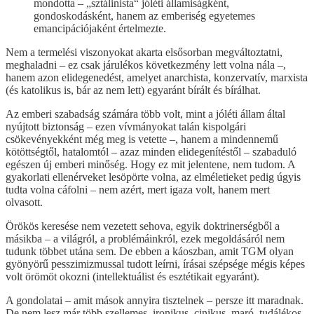
mondotta – „sztálinista“ jóléti államiságként,
gondoskodásként, hanem az emberiség egyetemes
emancipációjaként értelmezte.
Nem a termelési viszonyokat akarta elsősorban megváltoztatni,
meghaladni – ez csak járulékos következmény lett volna nála –,
hanem azon elidegenedést, amelyet anarchista, konzervatív, marxista
(és katolikus is, bár az nem lett) egyaránt bírált és bírálhat.
Az emberi szabadság számára több volt, mint a jóléti állam által
nyújtott biztonság – ezen vívmányokat talán kispolgári
csökevényekként még meg is vetette –, hanem a mindennemű
kötöttségtől, hatalomtól – azaz minden elidegenítéstől – szabaduló
egészen új emberi minőség. Hogy ez mit jelentene, nem tudom. A
gyakorlati ellenérveket lesöpörte volna, az elméletieket pedig úgyis
tudta volna cáfolni – nem azért, mert igaza volt, hanem mert
olvasott.
Örökös keresése nem vezetett sehova, egyik doktrinerségből a
másikba – a világról, a problémáinkról, ezek megoldásáról nem
tudunk többet utána sem. De ebben a káoszban, amit TGM olyan
gyönyörű pesszimizmussal tudott leírni, írásai szépsége mégis képes
volt örömöt okozni (intellektuálist és esztétikait egyaránt).
A gondolatai – amit mások annyira tisztelnek – persze itt maradnak.
De nem lesz már több szellemes, ironikus, cinikus, maró, tudálékos,