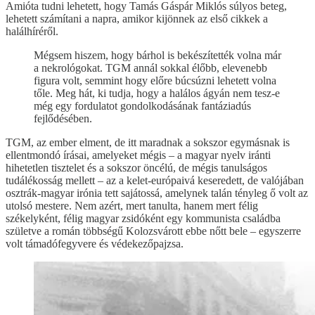
Amióta tudni lehetett, hogy Tamás Gáspár Miklós súlyos beteg,
lehetett számítani a napra, amikor kijönnek az első cikkek a
halálhíréről.
Mégsem hiszem, hogy bárhol is bekészítették volna már
a nekrológokat. TGM annál sokkal élőbb, elevenebb
figura volt, semmint hogy előre búcsúzni lehetett volna
tőle. Meg hát, ki tudja, hogy a halálos ágyán nem tesz-e
még egy fordulatot gondolkodásának fantáziadús
fejlődésében.
TGM, az ember elment, de itt maradnak a sokszor egymásnak is
ellentmondó írásai, amelyeket mégis – a magyar nyelv iránti
hihetetlen tisztelet és a sokszor öncélú, de mégis tanulságos
tudálékosság mellett – az a kelet-európaivá keseredett, de valójában
osztrák-magyar irónia tett sajátossá, amelynek talán tényleg ő volt az
utolsó mestere. Nem azért, mert tanulta, hanem mert félig
székelyként, félig magyar zsidóként egy kommunista családba
születve a román többségű Kolozsvárott ebbe nőtt bele – egyszerre
volt támadófegyvere és védekezőpajzsa.