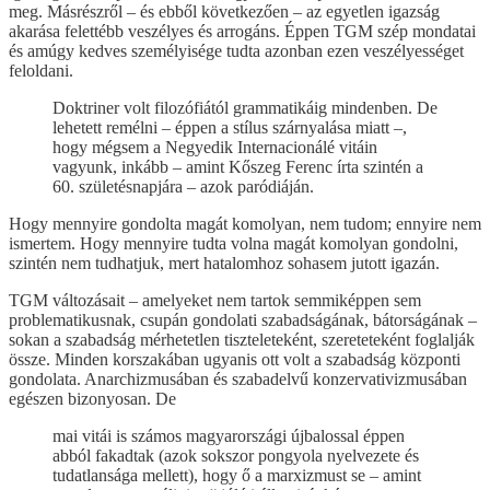
meg. Másrészről – és ebből következően – az egyetlen igazság
akarása felettébb veszélyes és arrogáns. Éppen TGM szép mondatai
és amúgy kedves személyisége tudta azonban ezen veszélyességet
feloldani.
Doktriner volt filozófiától grammatikáig mindenben. De
lehetett remélni – éppen a stílus szárnyalása miatt –,
hogy mégsem a Negyedik Internacionálé vitáin
vagyunk, inkább – amint Kőszeg Ferenc írta szintén a
60. születésnapjára – azok paródiáján.
Hogy mennyire gondolta magát komolyan, nem tudom; ennyire nem
ismertem. Hogy mennyire tudta volna magát komolyan gondolni,
szintén nem tudhatjuk, mert hatalomhoz sohasem jutott igazán.
TGM változásait – amelyeket nem tartok semmiképpen sem
problematikusnak, csupán gondolati szabadságának, bátorságának –
sokan a szabadság mérhetetlen tiszteleteként, szereteteként foglalják
össze. Minden korszakában ugyanis ott volt a szabadság központi
gondolata. Anarchizmusában és szabadelvű konzervativizmusában
egészen bizonyosan. De
mai vitái is számos magyarországi újbalossal éppen
abból fakadtak (azok sokszor pongyola nyelvezete és
tudatlansága mellett), hogy ő a marxizmust se – amint