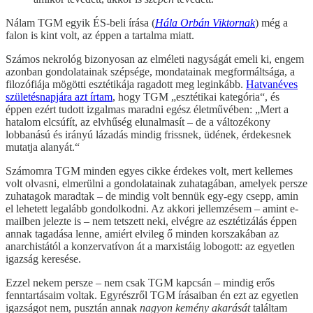
Nálam TGM egyik ÉS-beli írása (
Hála Orbán Viktornak
) még a
falon is kint volt, az éppen a tartalma miatt.
Számos nekrológ bizonyosan az elméleti nagyságát emeli ki, engem
azonban gondolatainak szépsége, mondatainak megformáltsága, a
filozófiája mögötti esztétikája ragadott meg leginkább.
Hatvanéves
születésnapjára azt írtam
, hogy TGM „esztétikai kategória“, és
éppen ezért tudott izgalmas maradni egész életművében: „Mert a
hatalom elcsúfít, az elvhűség elunalmasít – de a változékony
lobbanású és irányú lázadás mindig frissnek, üdének, érdekesnek
mutatja alanyát.“
Számomra TGM minden egyes cikke érdekes volt, mert kellemes
volt olvasni, elmerülni a gondolatainak zuhatagában, amelyek persze
zuhatagok maradtak – de mindig volt bennük egy-egy csepp, amin
el lehetett legalább gondolkodni. Az akkori jellemzésem – amint e-
mailben jelezte is – nem tetszett neki, elvégre az esztétizálás éppen
annak tagadása lenne, amiért elvileg ő minden korszakában az
anarchistától a konzervatívon át a marxistáig lobogott: az egyetlen
igazság keresése.
Ezzel nekem persze – nem csak TGM kapcsán – mindig erős
fenntartásaim voltak. Egyrészről TGM írásaiban én ezt az egyetlen
igazságot nem, pusztán annak
nagyon kemény akarását
találtam