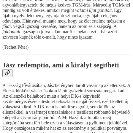
agyonlábjegyzetelt, de mégis kedves TGM-írás. Márpedig TGM-nél
mindig az volt érdekes, amikor megint
valami újat gondolt
. Egy
újabb nyelvi lelemény, egy újabb sziporka, egy újabb elegáns
odavágás. Hiányával mutatja meg, hogy az élet értelme mégsem a
földi
, végső igazság keresése, hanem az öröm és a szépség. A
földöntúli
igazságba jutva talán már ő is belátja ezt – bár azért
szívesen kapnék tőle e-mailt, hogy nincs igazam.
(Techet Péter)
Jász redemptio, ami a királyt segítheti
A Jászság fővárosában, Jászberényben tarolt vasárnap az ellenzék. A
Fidesz időközi választásokon látott győzelmi sorozata megszakadt.
Az ellenzéki belháború miatt a helyi DK-s képviselő
kezdeményezésére a testület feloszlatta magát ősszel, ezért kellett új
választást kiírni. A DK nem is indult se együtt, sem külön az
ellenzékkel, a vasárnapi urnazáráskor a testületet robbantó képviselő
kilépett a Gyurcsány-pártból. A Mi Hazánk a futottak még
kategóriába sem fért bele ezen a választáson a gyüttment jelöltjével.
Hogy országosan miként hat ez az eredmény a politikai posványra,