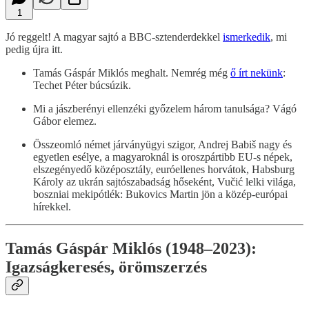
1
Jó reggelt! A magyar sajtó a BBC-sztenderdekkel
ismerkedik
, mi
pedig újra itt.
Tamás Gáspár Miklós meghalt. Nemrég még
ő írt nekünk
:
Techet Péter búcsúzik.
Mi a jászberényi ellenzéki győzelem három tanulsága? Vágó
Gábor elemez.
Összeomló német járványügyi szigor, Andrej Babiš nagy és
egyetlen esélye, a magyaroknál is oroszpártibb EU-s népek,
elszegényedő középosztály, euróellenes horvátok, Habsburg
Károly az ukrán sajtószabadság hőseként, Vučić lelki világa,
boszniai mekipótlék: Bukovics Martin jön a közép-európai
hírekkel.
Tamás Gáspár Miklós (1948–2023):
Igazságkeresés, örömszerzés