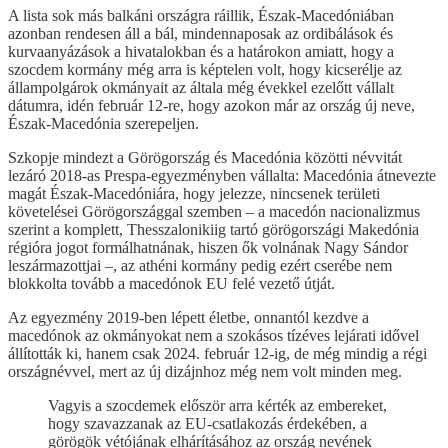
A lista sok más balkáni országra ráillik, Észak-Macedóniában
azonban rendesen áll a bál, mindennaposak az ordibálások és
kurvaanyázások a hivatalokban és a határokon amiatt, hogy a
szocdem kormány még arra is képtelen volt, hogy kicserélje az
állampolgárok okmányait az általa még évekkel ezelőtt vállalt
dátumra, idén február 12-re, hogy azokon már az ország új neve,
Észak-Macedónia szerepeljen.
Szkopje mindezt a Görögország és Macedónia közötti névvitát
lezáró 2018-as Prespa-egyezményben vállalta: Macedónia átnevezte
magát Észak-Macedóniára, hogy jelezze, nincsenek területi
követelései Görögországgal szemben – a macedón nacionalizmus
szerint a komplett, Thesszalonikiig tartó görögországi Makedónia
régióra jogot formálhatnának, hiszen ők volnának Nagy Sándor
leszármazottjai –, az athéni kormány pedig ezért cserébe nem
blokkolta tovább a macedónok EU felé vezető útját.
Az egyezmény 2019-ben lépett életbe, onnantól kezdve a
macedónok az okmányokat nem a szokásos tízéves lejárati idővel
állították ki, hanem csak 2024. február 12-ig, de még mindig a régi
országnévvel, mert az új dizájnhoz még nem volt minden meg.
Vagyis a szocdemek először arra kérték az embereket,
hogy szavazzanak az EU-csatlakozás érdekében, a
görögök vétójának elhárításához az ország nevének