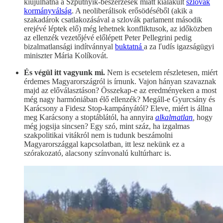
kiújulhatna a Szputnyik-beszerzések miatt kialakult
szlovák
kormányválság
. A neoliberálisok erősödéséből (akik a
szakadárok csatlakozásával a szlovák parlament második
erejévé léptek elő) még lehetnek konfliktusok, az időközben
az ellenzék vezetőjévé előlépett Peter Pellegrini pedig
bizalmatlansági indítvánnyal
buktatná
a za ľudís igazságügyi
miniszter Mária Kolíkovát.
És végül itt vagyunk mi.
Nem is ecsetelem részletesen, miért
érdemes Magyarországról is írnunk. Vajon hányan szavaznak
majd az előválasztáson? Összekap-e az eredményeken a most
még nagy harmóniában élő ellenzék? Megáll-e Gyurcsány és
Karácsony a Fidesz Stop-kampányától? Eleve, miért is állna
meg Karácsony a stoptáblától, ha annyira
alkalmatlan
,
hogy
még jogsija sincsen? Egy szó, mint száz, ha izgalmas
szakpolitikai vitákról nem is tudunk beszámolni
Magyarországgal kapcsolatban, itt lesz nekünk ez a
szórakozató, alacsony színvonalú kultúrharc is.