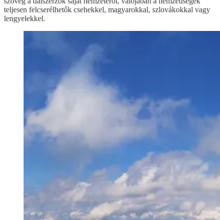
szöveg a dalszerzők saját nemzetéről, valójában a nemzetiségek
teljesen felcserélhetők csehekkel, magyarokkal, szlovákokkal vagy
lengyelekkel.