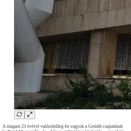
A magam 23 évével valószínűleg én vagyok a Gemišt csapatának