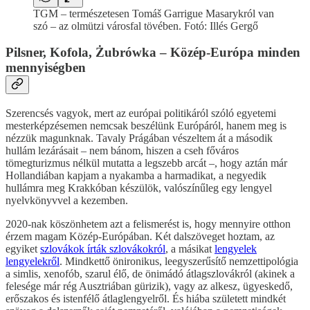
TGM – természetesen Tomáš Garrigue Masarykról van
szó – az olmützi városfal tövében. Fotó: Illés Gergő
Pilsner, Kofola, Żubrówka – Közép-Európa minden
mennyiségben
Szerencsés vagyok, mert az európai politikáról szóló egyetemi
mesterképzésemen nemcsak beszélünk Európáról, hanem meg is
nézzük magunknak. Tavaly Prágában vészeltem át a második
hullám lezárásait – nem bánom, hiszen a cseh főváros
tömegturizmus nélkül mutatta a legszebb arcát –, hogy aztán már
Hollandiában kapjam a nyakamba a harmadikat, a negyedik
hullámra meg Krakkóban készülök, valószínűleg egy lengyel
nyelvkönyvvel a kezemben.
2020-nak köszönhetem azt a felismerést is, hogy mennyire otthon
érzem magam Közép-Európában. Két dalszöveget hoztam, az
egyiket
szlovákok írták szlovákokról
, a másikat
lengyelek
lengyelekről
. Mindkettő önironikus, leegyszerűsítő nemzettipológia
a simlis, xenofób, szarul élő, de önimádó átlagszlovákról (akinek a
felesége már rég Ausztriában gürizik), vagy az alkesz, ügyeskedő,
erőszakos és istenfélő átlaglengyelről. És hiába született mindkét