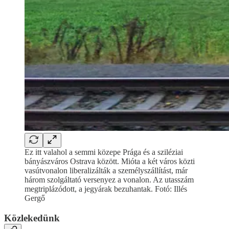
Ez itt valahol a semmi közepe Prága és a sziléziai
bányászváros Ostrava között. Mióta a két város közti
vasútvonalon liberalizálták a személyszállítást, már
három szolgáltató versenyez a vonalon. Az utasszám
megtriplázódott, a jegyárak bezuhantak. Fotó: Illés
Gergő
Közlekedünk