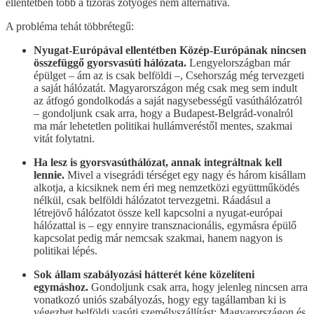
ellentétben több a tízórás zötyögés nem alternatíva.
A probléma tehát többrétegű:
Nyugat-Európával ellentétben Közép-Európának nincsen
összefüggő gyorsvasúti hálózata.
Lengyelországban már
épülget – ám az is csak belföldi –, Csehország még tervezgeti
a saját hálózatát. Magyarországon még csak meg sem indult
az átfogó gondolkodás a saját nagysebességű vasúthálózatról
– gondoljunk csak arra, hogy a Budapest-Belgrád-vonalról
ma már lehetetlen politikai hullámveréstől mentes, szakmai
vitát folytatni.
Ha lesz is gyorsvasúthálózat, annak integráltnak kell
lennie.
Mivel a visegrádi térséget egy nagy és három kisállam
alkotja, a kicsiknek nem éri meg nemzetközi együttműködés
nélkül, csak belföldi hálózatot tervezgetni. Ráadásul a
létrejövő hálózatot össze kell kapcsolni a nyugat-európai
hálózattal is – egy ennyire transznacionális, egymásra épülő
kapcsolat pedig már nemcsak szakmai, hanem nagyon is
politikai lépés.
Sok állam szabályozási hátterét kéne közelíteni
egymáshoz.
Gondoljunk csak arra, hogy jelenleg nincsen arra
vonatkozó uniós szabályozás, hogy egy tagállamban ki is
végezhet belföldi vasúti személyszállítást: Magyarországon és