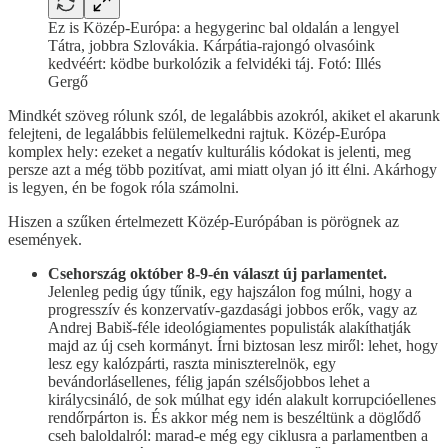
Ez is Közép-Európa: a hegygerinc bal oldalán a lengyel
Tátra, jobbra Szlovákia. Kárpátia-rajongó olvasóink
kedvéért: ködbe burkolózik a felvidéki táj. Fotó: Illés
Gergő
Mindkét szöveg rólunk szól, de legalábbis azokról, akiket el akarunk
felejteni, de legalábbis felülemelkedni rajtuk. Közép-Európa
komplex hely: ezeket a negatív kulturális kódokat is jelenti, meg
persze azt a még több pozitívat, ami miatt olyan jó itt élni. Akárhogy
is legyen, én be fogok róla számolni.
Hiszen a szűken értelmezett Közép-Európában is pörögnek az
események.
Csehország október 8-9-én választ új parlamentet.
Jelenleg pedig úgy tűnik, egy hajszálon fog múlni, hogy a
progresszív és konzervatív-gazdasági jobbos erők, vagy az
Andrej Babiš-féle ideológiamentes populisták alakíthatják
majd az új cseh kormányt. Írni biztosan lesz miről: lehet, hogy
lesz egy kalózpárti, raszta miniszterelnök, egy
bevándorlásellenes, félig japán szélsőjobbos lehet a
királycsináló, de sok múlhat egy idén alakult korrupcióellenes
rendőrpárton is. És akkor még nem is beszéltünk a döglődő
cseh baloldalról: marad-e még egy ciklusra a parlamentben a