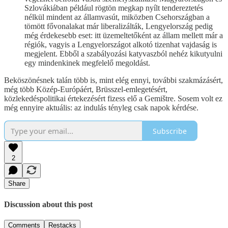
Szlovákiában például rögtön megkap nyílt tendereztetés
nélkül mindent az államvasút, miközben Csehországban a
tömött fővonalakat már liberalizálták, Lengyelország pedig
még érdekesebb eset: itt üzemeltetőként az állam mellett már a
régiók, vagyis a Lengyelországot alkotó tizenhat vajdaság is
megjelent. Ebből a szabályozási katyvaszból nehéz kikutyulni
egy mindenkinek megfelelő megoldást.
Beköszönésnek talán több is, mint elég ennyi, további szakmázásért,
még több Közép-Európáért, Brüsszel-emlegetésért,
közlekedéspolitikai értekezésért fizess elő a Gemištre. Sosem volt ez
még ennyire aktuális: az indulás tényleg csak napok kérdése.
Subscribe
2
Share
Discussion about this post
Comments
Restacks