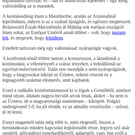
legfiatalabb szerzője, és – bár ez ambiciózus kijelentés – egy ideig
valószínűleg az is maradok.
A kesmásodásig írtam a Mandinerbe, azután az Azonnalinál
kipróbáltam, milyen is az a szabad újságírás, és egészen megtetszett.
Belarusztól Észak-Macedónián át Máltáig sok európai országról
írtam sokat, az Európai Unióról annál többet – volt, hogy
igazam
lett
, és megesett, hogy
felsültem
.
Emellett tartozom még egy vallomással: nyárspolgár vagyok.
A konfrontációnál többre tartom a konszenzust, a lázadásnál a
kontinuitást, a véleménynél a száraz tényeket, a beleállásnál az
egyrészt-másrésztezést
. Talán erre mondják a nem-nyárspolgárok,
hogy a langyosokat kiköpi az Úristen, nekem viszont ez a
legnagyobb szakmai elismerés, amit kaphatok.
Ezzel a radikális komformizmussal ki is lógok a Gemištből, amelyet
mind olyan, általam nagyra becsült arcok írnak, akiket – ha nem is
az Úristen, de a magyarországi mainstream – kiköpött. Polgári
underground 5.0, ha jól rémlik, ez az aktuális verziószám – szóval,
jó itt lenni.
Ennyi magamról talán még több is, mint elegendő, hiszen a
bemutatkozás minden kapcsolat legkínosabb része, legyen szó akár
randiról, gólyatábori ismerkedőkörről, gálaestről, vagy épp erről a