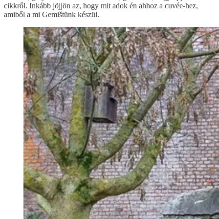
cikkről. Inkább jöjjön az, hogy mit adok én ahhoz a cuvée-hez,
amiből a mi Gemištünk készül.