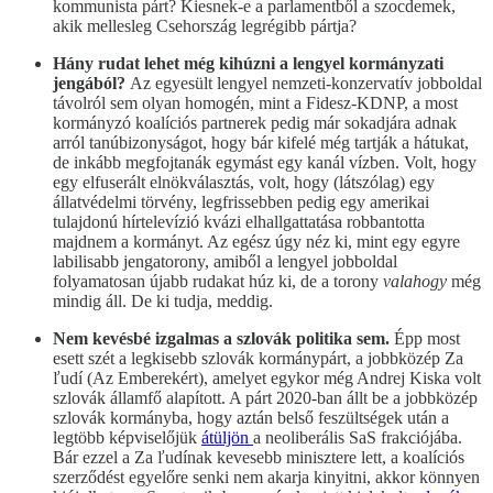
kommunista párt? Kiesnek-e a parlamentből a szocdemek,
akik mellesleg Csehország legrégibb pártja?
Hány rudat lehet még kihúzni a lengyel kormányzati
jengából?
Az egyesült lengyel nemzeti-konzervatív jobboldal
távolról sem olyan homogén, mint a Fidesz-KDNP, a most
kormányzó koalíciós partnerek pedig már sokadjára adnak
arról tanúbizonyságot, hogy bár kifelé még tartják a hátukat,
de inkább megfojtanák egymást egy kanál vízben. Volt, hogy
egy elfuserált elnökválasztás, volt, hogy (látszólag) egy
állatvédelmi törvény, legfrissebben pedig egy amerikai
tulajdonú hírtelevízió kvázi elhallgattatása robbantotta
majdnem a kormányt. Az egész úgy néz ki, mint egy egyre
labilisabb jengatorony, amiből a lengyel jobboldal
folyamatosan újabb rudakat húz ki, de a torony
valahogy
még
mindig áll. De ki tudja, meddig.
Nem kevésbé izgalmas a szlovák politika sem.
Épp most
esett szét a legkisebb szlovák kormánypárt, a jobbközép Za
ľudí (Az Emberekért), amelyet egykor még Andrej Kiska volt
szlovák államfő alapított. A párt 2020-ban állt be a jobbközép
szlovák kormányba, hogy aztán belső feszültségek után a
legtöbb képviselőjük
átüljön
a neoliberális SaS frakciójába.
Bár ezzel a Za ľudínak kevesebb minisztere lett, a koalíciós
szerződést egyelőre senki nem akarja kinyitni, akkor könnyen