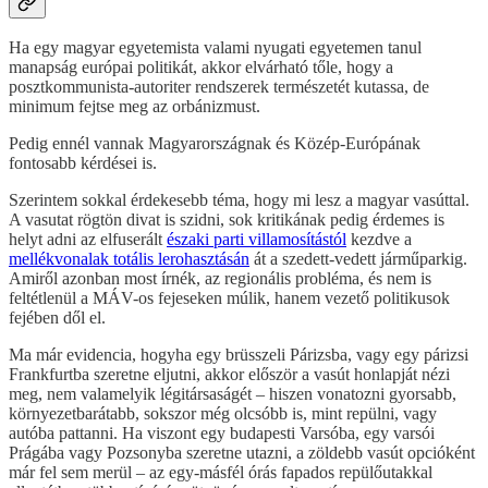
Ha egy magyar egyetemista valami nyugati egyetemen tanul
manapság európai politikát, akkor elvárható tőle, hogy a
posztkommunista-autoriter rendszerek természetét kutassa, de
minimum fejtse meg az orbánizmust.
Pedig ennél vannak Magyarországnak és Közép-Európának
fontosabb kérdései is.
Szerintem sokkal érdekesebb téma, hogy mi lesz a magyar vasúttal.
A vasutat rögtön divat is szidni, sok kritikának pedig érdemes is
helyt adni az elfuserált
északi parti villamosítástól
kezdve a
mellékvonalak totális lerohasztásán
át a szedett-vedett járműparkig.
Amiről azonban most írnék, az regionális probléma, és nem is
feltétlenül a MÁV-os fejeseken múlik, hanem vezető politikusok
fejében dől el.
Ma már evidencia, hogyha egy brüsszeli Párizsba, vagy egy párizsi
Frankfurtba szeretne eljutni, akkor először a vasút honlapját nézi
meg, nem valamelyik légitársaságét – hiszen vonatozni gyorsabb,
környezetbarátabb, sokszor még olcsóbb is, mint repülni, vagy
autóba pattanni. Ha viszont egy budapesti Varsóba, egy varsói
Prágába vagy Pozsonyba szeretne utazni, a zöldebb vasút opcióként
már fel sem merül – az egy-másfél órás fapados repülőutakkal