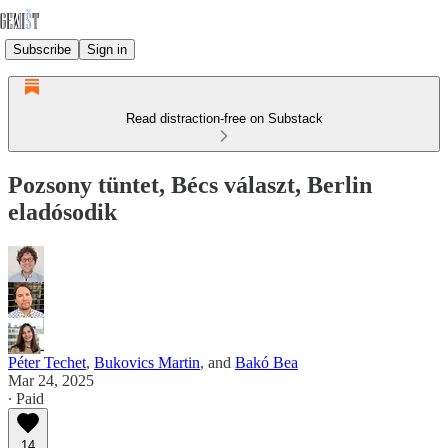
Subscribe
Sign in
Read distraction-free on Substack
Pozsony tüntet, Bécs választ, Berlin
eladósodik
Péter Techet
,
Bukovics Martin
, and
Bakó Bea
Mar 24, 2025
∙ Paid
14