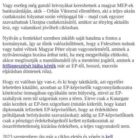
Vagy esetleg még guruló hrivnyákat kereshetnek a magyar MEP-ek
bankszámláján, akik – Orbán Viktorral ellentétben, aki a teljes ukrán
csatlakozási folyamat során vétójoggal bír – majd csak egyszer
szavazhatnak Ukrajna csatlakozásáról, amikor az tényleg aktuális
lesz, egy valamikori jövőbeli ciklusban.
Nyilván a fentiekkel szemben inkább saját hatalma a fontos a
kormánynak, így az tűnik valószínűbbnek, hogy a Fideszben tudnak
vagy tudni vélnek Magyar Péter olyan vagyoneleméről, aminek a
nyilvánosságra hozása árthat neki, ha meg megpróbálja eltitkolni,
akkor megfosztják a mandátumától (és a mentelmi jogától, aminek a
felfüggesztését hiába kérték
már az EP-től, hosszú, macerás
eljárásban döntenek róla).
Hogy ez valóban így van-e, és ki hogy taktikázik, azt egyelőre
lehetetlen kitalálni, azonban az EP-képviselők vagyonnyilatkozatra
kötelezése önmagában egyáltalán nem hülyeség, mivel az EP-
szabályok nem túl szigorúak ezen a téren. Eleve csak a Katargate
után kezdtek az EP-ben szigorítani (miután kiderült, hogy katari
diplomaták lefizettek EP-képviselőket, hogy az érdekükben
próbáljanak befolyásolni szavazásokat): addig az EP-képviselőknek
csak a pénzügyi érdekeltségeikről kellett nyilatkozniuk az
összeférhetetlenség kizárása érdekében, a teljes vagyonukról nem.
2023 szeptembere óta már a ciklus elején és végén is
kell