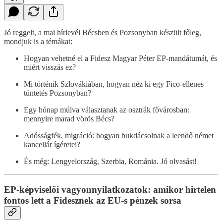
Jó reggelt, a mai hírlevél Bécsben és Pozsonyban készült főleg,
mondjuk is a témákat:
Hogyan vehetné el a Fidesz Magyar Péter EP-mandátumát, és
miért visszás ez?
Mi történik Szlovákiában, hogyan néz ki egy Fico-ellenes
tüntetés Pozsonyban?
Egy hónap múlva választanak az osztrák fővárosban:
mennyire marad vörös Bécs?
Adósságfék, migráció: hogyan bukdácsolnak a leendő német
kancellár ígéretei?
És még: Lengyelország, Szerbia, Románia. Jó olvasást!
EP-képviselői vagyonnyilatkozatok: amikor hirtelen
fontos lett a Fidesznek az EU-s pénzek sorsa