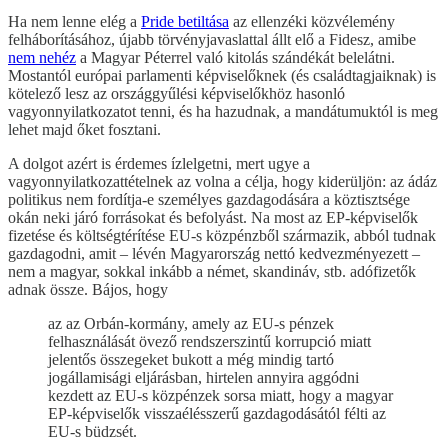
Ha nem lenne elég a
Pride betiltása
az ellenzéki közvélemény
felháborításához, újabb törvényjavaslattal állt elő a Fidesz, amibe
nem nehéz
a Magyar Péterrel való kitolás szándékát belelátni.
Mostantól európai parlamenti képviselőknek (és családtagjaiknak) is
kötelező lesz az országgyűlési képviselőkhöz hasonló
vagyonnyilatkozatot tenni, és ha hazudnak, a mandátumuktól is meg
lehet majd őket fosztani.
A dolgot azért is érdemes ízlelgetni, mert ugye a
vagyonnyilatkozattételnek az volna a célja, hogy kiderüljön: az ádáz
politikus nem fordítja-e személyes gazdagodására a köztisztsége
okán neki járó forrásokat és befolyást. Na most az EP-képviselők
fizetése és költségtérítése EU-s közpénzből származik, abból tudnak
gazdagodni, amit – lévén Magyarország nettó kedvezményezett –
nem a magyar, sokkal inkább a német, skandináv, stb. adófizetők
adnak össze. Bájos, hogy
az az Orbán-kormány, amely az EU-s pénzek
felhasználását övező rendszerszintű korrupció miatt
jelentős összegeket bukott a még mindig tartó
jogállamisági eljárásban, hirtelen annyira aggódni
kezdett az EU-s közpénzek sorsa miatt, hogy a magyar
EP-képviselők visszaélésszerű gazdagodásától félti az
EU-s büdzsét.