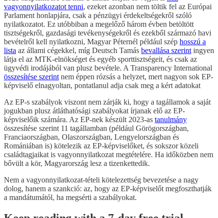
vagyonnyilatkozatot tenni
, ezeket azonban nem töltik fel az Európai
Parlament honlapjára, csak a pénzügyi érdekeltségekről szóló
nyilatkozatot. Ez utóbbiban a megelőző három évben betöltött
tisztségekről, gazdasági tevékenységekről és ezekből származó havi
bevételről kell nyilatkozni, Magyar Péternél például szép
hosszú a
lista
az állami cégekkel, míg Deutsch Tamás
bevallása szerint
ingyen
látja el az MTK-elnökséget és egyéb sporttisztségeit, és csak az
ügyvédi irodájából van plusz bevétele. A Transparency International
összesítése szerint
nem éppen rózsás a helyzet, mert nagyon sok EP-
képviselő elnagyoltan, pontatlanul adja csak meg a kért adatokat
Az EP-s szabályok viszont nem zárják ki, hogy a tagállamok a saját
jogukban plusz átláthatósági szabályokat írjanak elő az EP-
képviselőik számára. Az EP-nek készült 2023-as
tanulmány
összesítése szerint 11 tagállamban (például Görögországban,
Franciaországban, Olaszországban, Lengyelországban és
Romániában is) kötelezik az EP-képviselőket, és sokszor közeli
családtagjaikat is vagyonnyilatkozat megtételére. Ha időközben nem
bővült a kör, Magyarország lesz a tizenkettedik.
Nem a vagyonnyilatkozat-tételi kötelezettség bevezetése a nagy
dolog, hanem a szankció: az, hogy az EP-képviselőt megfoszthatják
a mandátumától, ha megsérti a szabályokat.