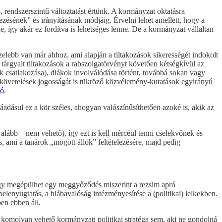
, rendszerszintű változtatást értünk. A kormányzat oktatásra
vezésének” és irányításának módjáig. Érvelni lehet amellett, hogy a
e, így akár ez fordítva is lehetséges lenne. De a kormányzat vállaltan
zelebb van már ahhoz, ami alapján a tiltakozások sikerességét indokolt
 tárgyalt tiltakozások a rabszolgatörvényt követően kétségkívül az
k csatlakozása), diákok involválódása történt, továbbá sokan vagy
a követelések jogosságát is tükröző közvélemény-kutatások egyirányú
tó
.
áadásul ez a kör széles, ahogyan valószínűsíthetően azoké is, akik az
alább – nem vehető), így ezt is kell mércéül tenni cselekvőnek és
 ami a tanárok „mögött állók” feltételezésére, majd pedig
 hogy megépülhet egy meggyőződés miszerint a rezsim apró
elenyugtatás, a hiábavalóság intézményesítése a (politikai) lelkekben.
en ebben áll.
 komolyan vehető kormányzati politikai stratéga sem, aki ne gondolná