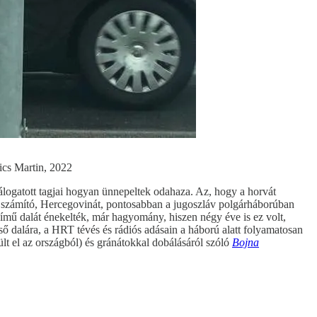
ics Martin, 2022
logatott tagjai hogyan ünnepeltek odahaza. Az, hogy a horvát
számító, Hercegovinát, pontosabban a jugoszláv polgárháborúban
ímű dalát énekelték, már hagyomány, hiszen négy éve is ez volt,
ő dalára, a HRT tévés és rádiós adásain a háború alatt folyamatosan
ült el az országból) és gránátokkal dobálásáról szóló
Bojna