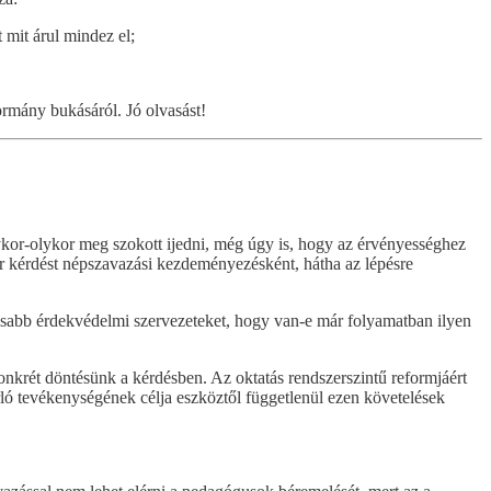
 mit árul mindez el;
rmány bukásáról. Jó olvasást!
kor-olykor meg szokott ijedni, még úgy is, hogy az érvényességhez
ár kérdést népszavazási kezdeményezésként, hátha az lépésre
osabb érdekvédelmi szervezeteket, hogy van-e már folyamatban ilyen
konkrét döntésünk a kérdésben. Az oktatás rendszerszintű reformjáért
rló tevékenységének célja eszköztől függetlenül ezen követelések