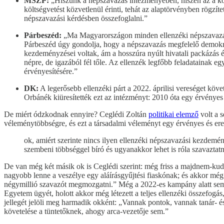
MSZP:
„Hiszünk a népszavazás intézményében, hiszen az a kö
költségvetést közvetlenül érinti, tehát az alaptörvényben rögzít
népszavazási kérdésben összefoglalni.”
Párbeszéd:
„Ma Magyarországon minden ellenzéki népszavazási k
Párbeszéd úgy gondolja, hogy a népszavazás megfelelő demokra
kezdeményzései voltak, ám a hosszúra nyúlt hivatali packázás 
népre, de igazából fél tőle. Az ellenzék legfőbb feladatainak e
érvényesítésére.”
DK:
A legerősebb ellenzéki párt a 2022. áprilisi vereséget köve
Orbánék kiüresítették ezt az intézményt: 2010 óta egy érvény
De miért ódzkodnak ennyire? Ceglédi Zoltán
politikai elemző
volt a s
véleménytöbbségre, és ezt a társadalmi véleményt egy érvényes és er
ok, amiért szerinte nincs ilyen ellenzéki népszavazási kezdem
szembeni többséggel bíró és ugyanakkor lehet is róla szavaztatn
De van még két másik ok is Ceglédi szerint: még friss a majdnem-kuda
nagyobb lenne a veszélye egy aláírásgyűjtési fiaskónak; és akkor még
négymillió szavazót megmozgatni.” Még a 2022-es kampány alatt sem si
Egyetem ügyét, holott akkor még létezett a teljes ellenzéki összefogás
jellegét jelöli meg harmadik okként: „Vannak pontok, vannak tanár- és
követelése a tüntetőknek, ahogy arca-vezetője sem.”