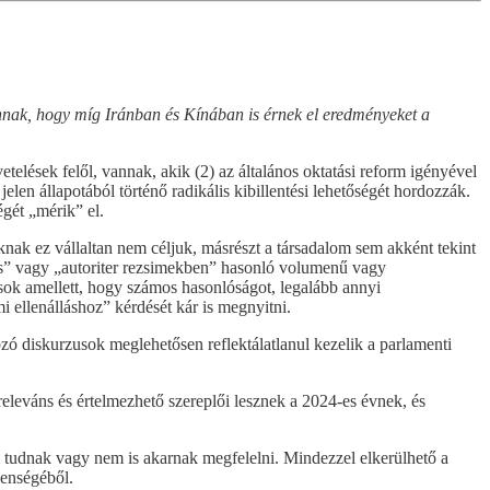
annak, hogy míg Iránban és Kínában is érnek el eredményeket a
vetelések felől, vannak, akik (2) az általános oktatási reform igényével
jelen állapotából történő radikális kibillentési lehetőségét hordozzák.
égét „mérik” el.
knak ez vállaltan nem céljuk, másrészt a társadalom sem akként tekint
ális” vagy „autoriter rezsimekben” hasonló volumenű vagy
tások amellett, hogy számos hasonlóságot, legalább annyi
 ellenálláshoz” kérdését kár is megnyitni.
ozó diskurzusok meglehetősen reflektálatlanul kezelik a parlamenti
releváns és értelmezhető szereplői lesznek a 2024-es évnek, és
 tudnak vagy nem is akarnak megfelelni. Mindezzel elkerülhető a
lenségéből.