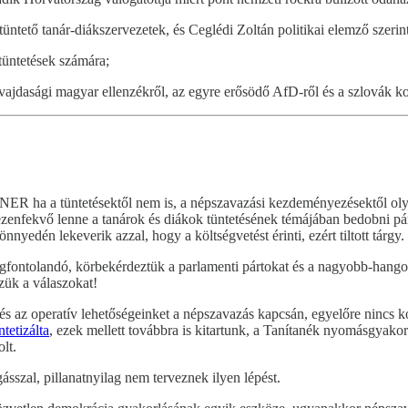
tüntető tanár-diákszervezetek, és Ceglédi Zoltán politikai elemző szerint
tüntetések számára;
dasági magyar ellenzékről, az egyre erősödő AfD-ről és a szlovák ko
NER ha a tüntetésektől nem is, a népszavazási kezdeményezésektől oly
kézenfekvő lenne a tanárok és diákok tüntetésének témájában bedobni p
yedén lekeverik azzal, hogy a költségvetést érinti, ezért tiltott tárgy.
egfontolandó, körbekérdeztük a parlamenti pártokat és a nagyobb-hang
zük a válaszokat!
 és az operatív lehetőségeinket a népszavazás kapcsán, egyelőre nincs 
tetizálta
, ezek mellett továbbra is kitartunk, a Tanítanék nyomásgyako
lt.
ásszal, pillanatnyilag nem terveznek ilyen lépést.