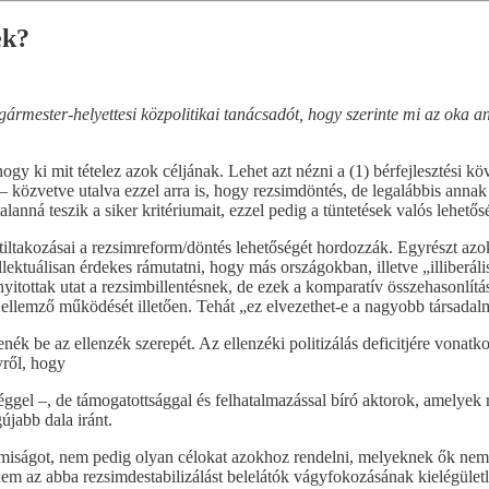
ek?
gármester-helyettesi közpolitikai tanácsadót, hogy szerinte mi az oka 
ogy ki mit tételez azok céljának. Lehet azt nézni a (1) bérfejlesztési kö
 – közvetve utalva ezzel arra is, hogy rezsimdöntés, de legalábbis annak 
nná teszik a siker kritériumait, ezzel pedig a tüntetések valós lehetős
tiltakozásai a rezsimreform/döntés lehetőségét hordozzák. Egyrészt azo
ellektuálisan érdekes rámutatni, hogy más országokban, illetve „illiber
 nyitottak utat a rezsimbillentésnek, de ezek a komparatív összehasonlí
ellemző működését illetően. Tehát „ez elvezethet-e a nagyobb társadalmi
ék be az ellenzék szerepét. Az ellenzéki politizálás deficitjére vonatk
yről, hogy
ggel –, de támogatottsággal és felhatalmazással bíró aktorok, amelyek 
újabb dala iránt.
almiságot, nem pedig olyan célokat azokhoz rendelni, melyeknek ők nem
nem az abba rezsimdestabilizálást belelátók vágyfokozásának kielégület