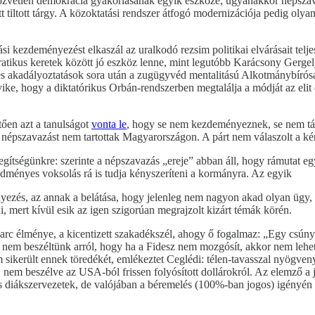
zvetlen demokrácia gyakorlásának egyik eszköze, ugyanakkor népszava
ett tiltott tárgy. A közoktatási rendszer átfogó modernizációja pedig ol
ezdeményezést elkaszál az uralkodó rezsim politikai elvárásait teljesí
tikus keretek között jó eszköz lenne, mint legutóbb Karácsony Gergely
és akadályoztatások sora után a zugügyvéd mentalitású Alkotmánybírós
gyike, hogy a diktatórikus Orbán-rendszerben megtalálja a módját az el
tően azt a tanulságot
vonta le
, hogy se nem kezdeményeznek, se nem tá
es népszavazást nem tartottak Magyarországon. A párt nem válaszolt a
egítségünkre: szerinte a népszavazás „ereje” abban áll, hogy rámutat egy,
edményes voksolás rá is tudja kényszeríteni a kormányra. Az egyik
ényezés, az annak a belátása, hogy jelenleg nem nagyon akad olyan ügy
i, mert kívül esik az igen szigorúan megrajzolt kizárt témák körén.
rc élménye, a kicentizett szakadékszél, ahogy ő fogalmaz: „Egy csúnyán
 nem beszéltünk arról, hogy ha a Fidesz nem mozgósít, akkor nem lehet
került ennek töredékét, emlékeztet Ceglédi: télen-tavasszal nyögvenyel
, nem beszélve az USA-ból frissen folyósított dollárokról. Az elemző a 
 diákszervezetek, de valójában a béremelés (100%-ban jogos) igényén tú