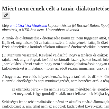
Miért nem érnek célt a tanár-diáktüntetés
Még
a múltkori körkérdésünk
kapcsán kértük fel Böcskei Balázs főpol
tüntetések, a NER-ben nem. Hosszabban válaszolt.
A tanár- és diáktüntetések értelmezése körüli zaj nem független attól, h
látják el, míg mások (3) „a hatalmi szféra üreshelyének” láttatják őket
Ezek némelyike a konkrét célokon túlmutató értelmezéseikkel bizonytala
(1) Menjünk visszafelé. Kevéssé valószínű, hogy a tanárok és diákok 
rájuk, azok aligha fognak további szektorális lázongásokat hozni. Int
„partikuláris” (értsd ezalatt, hogy nem általános) tiltakozások hogyan
különbségeket is mutatnak – főleg az adott rezsim immanens, csak rá j
Ahogyan az sem valós helyzetelemzés, hogy a tanárok- és diákok tölten
ellenzék lehetőségét és napi munkavégzését, nem beszélve arról a tén
az ellenzéki pártok – ha nem is egyforma mértékben és jelentősé
ezt még azok is így gondolják, akik most lelkesednek Majka leg
Szükséges lenne tehát realitásában nézni az aktuális tanár-diákmozg
csalódottság is, ami tehát nem az előbbiek kudarcából következik, ha