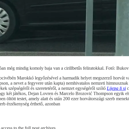
óan még mindig komoly baja van a cirillbetűs feliratokkal. Fotó: Bukov
focivébén Marokkó legyőzésével a harmadik helyet megszerző horvát vá
n, a nevet a fegyvere után kapta) nemhivatalos nemzeti himnusznak 
kek szépségéről és szeretetéről, a nemzet egységéről szóló
Lijepa li si
c
hogy két játékos, Dejan Lovren és Marcelo Brozović Thompson egyik els
n öltött testet, amely alatt és után 200 ezer horvátországi szerb menek
szerb érzékenység érthető, azonban
access to the full post archives.