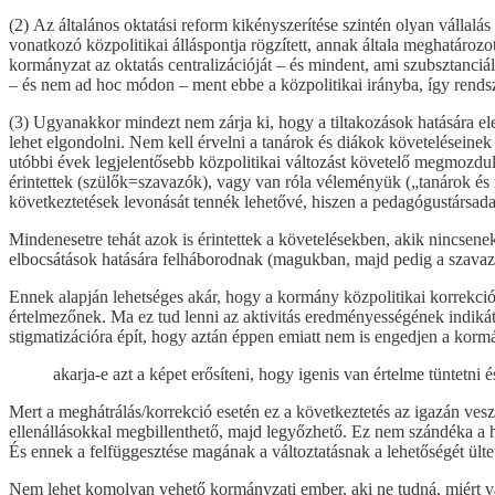
(2) Az általános oktatási reform kikényszerítése szintén olyan vállalá
vonatkozó közpolitikai álláspontja rögzített, annak általa meghatározo
kormányzat az oktatás centralizációját – és mindent, ami szubsztanciál
– és nem ad hoc módon – ment ebbe a közpolitikai irányba, így rendsz
(3) Ugyanakkor mindezt nem zárja ki, hogy a tiltakozások hatására ele
lehet elgondolni. Nem kell érvelni a tanárok és diákok követeléseinek 
utóbbi évek legjelentősebb közpolitikai változást követelő megmozdul
érintettek (szülők=szavazók), vagy van róla véleményük („tanárok és 
következtetések levonását tennék lehetővé, hiszen a pedagógustársa
Mindenesetre tehát azok is érintettek a követelésekben, akik nincsene
elbocsátások hatására felháborodnak (magukban, majd pedig a szavaz
Ennek alapján lehetséges akár, hogy a kormány közpolitikai korrekciók
értelmezőnek. Ma ez tud lenni az aktivitás eredményességének indikát
stigmatizációra épít, hogy aztán éppen emiatt nem is engedjen a korm
akarja-e azt a képet erősíteni, hogy igenis van értelme tüntetni és
Mert a meghátrálás/korrekció esetén ez a következtetés az igazán ves
ellenállásokkal megbillenthető, majd legyőzhető. Ez nem szándéka a ha
És ennek a felfüggesztése magának a változtatásnak a lehetőségét ült
Nem lehet komolyan vehető kormányzati ember, aki ne tudná, miért va