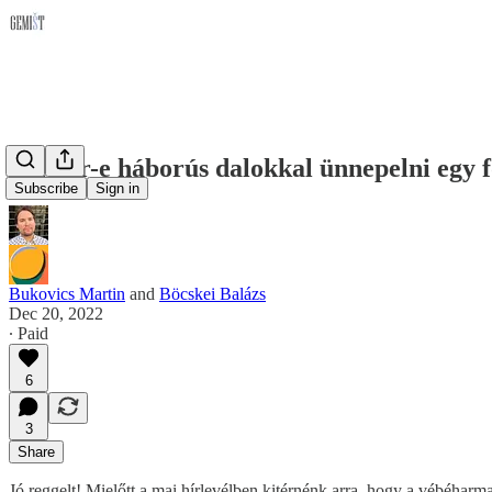
Belefér-e háborús dalokkal ünnepelni egy 
Subscribe
Sign in
Bukovics Martin
and
Böcskei Balázs
Dec 20, 2022
∙ Paid
6
3
Share
Jó reggelt! Mielőtt a mai hírlevélben kitérnénk arra, hogy a vébéharm