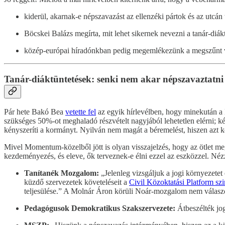
kiderül, akarnak-e népszavazást az ellenzéki pártok és az utcán 
Böcskei Balázs megírta, mit lehet sikernek nevezni a tanár-diák
közép-európai híradónkban pedig megemlékezünk a megszűnt vaj
Tanár-diáktüntetések: senki nem akar népszavaztatni
Pár hete Bakó Bea
vetette fel
az egyik hírlevélben, hogy minekután a 
szükséges 50%-ot meghaladó részvételt nagyjából lehetetlen elérni; 
kényszeríti a kormányt. Nyilván nem magát a béremelést, hiszen azt könn
Mivel Momentum-közelből jött is olyan visszajelzés, hogy az ötlet m
kezdeményezés, és eleve, ők terveznek-e élni ezzel az eszközzel. Néz
Tanítanék Mozgalom:
„Jelenleg vizsgáljuk a jogi környezetet
küzdő szervezetek követeléseit a
Civil Közoktatási Platform szin
teljesülése.” A Molnár Áron körüli Noár-mozgalom nem válaszo
Pedagógusok Demokratikus Szakszervezete:
Átbeszélték jog