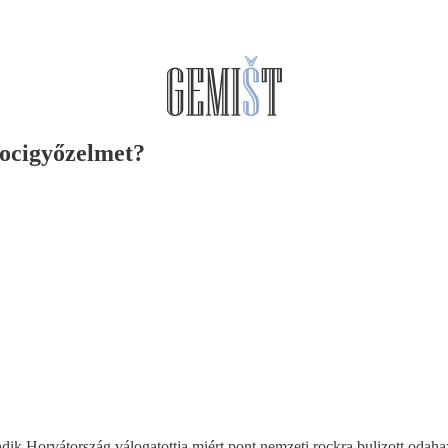
focigyőzelmet?
adik Horvátország válogatottja miért pont nemzeti rockra bulizott odaha