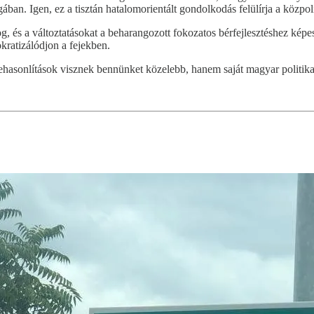
n. Igen, ez a tisztán hatalomorientált gondolkodás felülírja a közpoliti
 és a változtatásokat a beharangozott fokozatos bérfejlesztéshez képe
kratizálódjon a fejekben.
zehasonlítások visznek bennünket közelebb, hanem saját magyar politi