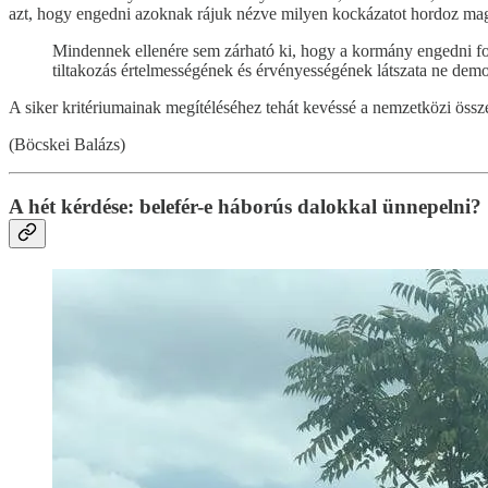
azt, hogy engedni azoknak rájuk nézve milyen kockázatot hordoz magába
Mindennek ellenére sem zárható ki, hogy a kormány engedni fog,
tiltakozás értelmességének és érvényességének látszata ne demo
A siker kritériumainak megítéléséhez tehát kevéssé a nemzetközi öss
(Böcskei Balázs)
A hét kérdése: belefér-e háborús dalokkal ünnepelni?