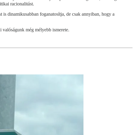
kai racionalitást.
st is dinamikusabban foganatosítja, de csak annyiban, hogy a
kai valóságunk még mélyebb ismerete.