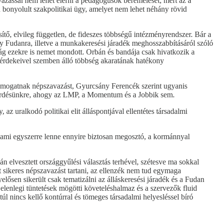
zással nem lehet elérni a pedagógusok béremelését, mert az a
yan bonyolult szakpolitikai ügy, amelyet nem lehet néhány rövid
tő, elvileg független, de fideszes többségű intézményrendszer. Bár a
 Fudanra, illetve a munkakeresési járadék meghosszabbításáról szóló
ág ezekre is nemet mondott. Orbán és bandája csak hivatkozik a
it érdekeivel szemben álló többség akaratának hatékony
mogatnak népszavazást, Gyurcsány Ferencék szerint ugyanis
 kérdésünkre, ahogy az LMP, a Momentum és a Jobbik sem.
 az uralkodó politikai elit álláspontjával ellentétes társadalmi
, ami egyszerre lenne ennyire biztosan megosztó, a kormánnyal
 elvesztett országgyűlési választás terhével, szétesve ma sokkal
 sikeres népszavazást tartani, az ellenzék nem tud egymaga
ősen sikerült csak tematizálni az álláskeresési járadék és a Fudan
jelenlegi tüntetések mögötti követeléshalmaz és a szervezők fluid
l nincs kellő kontúrral és tömeges társadalmi helyesléssel bíró