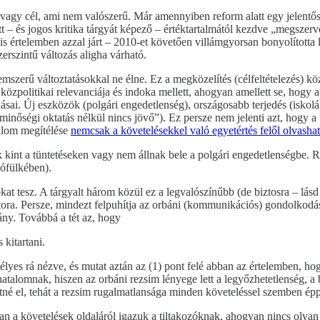
s vagy cél, ami nem valószerű. Már amennyiben reform alatt egy jelentős
tt – és jogos kritika tárgyát képező – értéktartalmától kezdve „megszer
is értelemben azzal járt – 2010-et követően villámgyorsan bonyolította l
erszintű változás aligha várható.
mszerű változtatásokkal ne élne. Ez a megközelítés (célfeltételezés) kö
közpolitikai relevanciája és indoka mellett, ahogyan amellett se, hogy a
ásai. Új eszközök (polgári engedetlenség), országosabb terjedés (iskolá
minőségi oktatás nélkül nincs jövő”). Ez persze nem jelenti azt, hogy 
dalom megítélése
nemcsak a követelésekkel való egyetértés felől olvasha
k kint a tüntetéseken vagy nem állnak bele a polgári engedetlenségbe. R
ófülkében).
at tesz. A tárgyalt három közül ez a legvalószínűbb (de biztosra – lásd 
ora. Persze, mindezt felpuhítja az orbáni (kommunikációs) gondolkodás,
ány. Továbbá a tét az, hogy
 kitartani.
zélyes rá nézve, és mutat aztán az (1) pont felé abban az értelemben,
talomnak, hiszen az orbáni rezsim lényege lett a legyőzhetetlenség, a b
etné el, tehát a rezsim rugalmatlansága minden követeléssel szemben épp
n a követelések oldaláról igazuk a tiltakozóknak, ahogyan nincs olyan