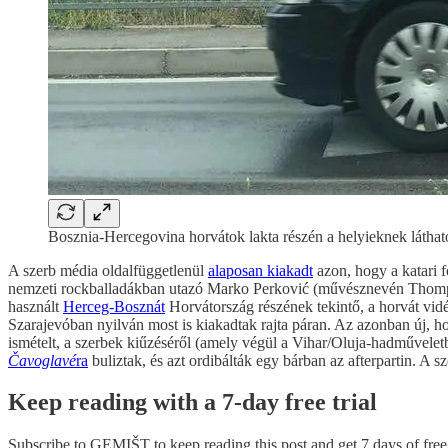
Bosznia-Hercegovina horvátok lakta részén a helyieknek láthat
A szerb média oldalfüggetlenül
alaposan kiakadt
azon, hogy a katari 
nemzeti rockballadákban utazó Marko Perković (művésznevén Thompso
használt
Herceg-Bosznát
Horvátország részének tekintő, a horvát vidé
Szarajevóban nyilván most is kiakadtak rajta páran. Az azonban új, 
ismételt, a szerbek kiűzéséről (amely végül a Vihar/Oluja-hadműveletbe
Čavoglavé
ra
buliztak, és azt ordibálták egy bárban az afterpartin. A 
Keep reading with a 7-day free trial
Subscribe to
GEMIŠT
to keep reading this post and get 7 days of free 