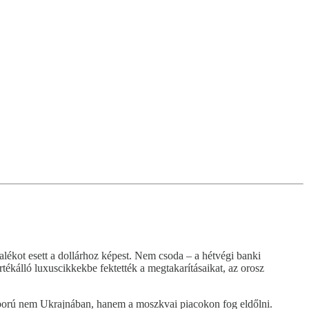
alékot esett a dollárhoz képest. Nem csoda – a hétvégi banki
tékálló luxuscikkekbe fektették a megtakarításaikat, az orosz
háború nem Ukrajnában, hanem a moszkvai piacokon fog eldőlni.