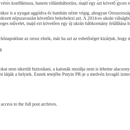
véres konfliktusra, hanem villámháborúra, majd egy azt követő gyors r
mikor is a nyugat aggódva és bambán nézte végig, ahogyan Oroszország
ezett népszavazást követően bekebelezi azt. A 2014-es ukrán válságból
önleges művelet, majd ezt követően egy új ukrán bábkormány felállítás
t hónapokban az orosz elnök, már ha azt az eshetőséget kizárjuk, hogy 
i
ncokat nem sikerült biztosítani, a katonák morálja nem is lehetne alacso
t látják a helyiek. Ennek tetejébe Putyin PR-je a medvén lovagló izmos
access to the full post archives.