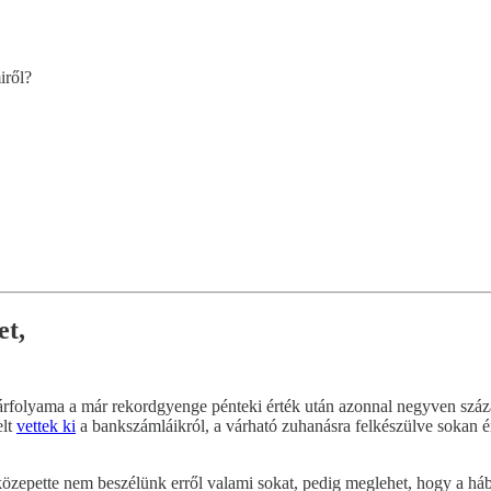
iről?
et,
l árfolyama a már rekordgyenge pénteki érték után azonnal negyven száz
elt
vettek ki
a bankszámláikról, a várható zuhanásra felkészülve sokan ér
 közepette nem beszélünk erről valami sokat, pedig meglehet, hogy a 