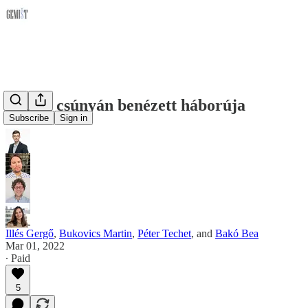
Putyin csúnyán benézett háborúja
Subscribe
Sign in
Illés Gergő
,
Bukovics Martin
,
Péter Techet
, and
Bakó Bea
Mar 01, 2022
∙ Paid
5