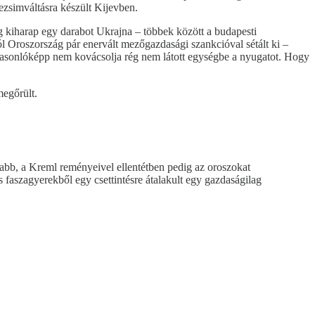
ezsimváltásra készült Kijevben.
 kiharap egy darabot Ukrajna – többek között a budapesti
 Oroszország pár enervált mezőgazdasági szankcióval sétált ki –
a hasonlóképp nem kovácsolja rég nem látott egységbe a nyugatot. Hogy
megőrült.
nyabb, a Kreml reményeivel ellentétben pedig az oroszokat
 faszagyerekből egy csettintésre átalakult egy gazdaságilag