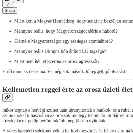
7
Share
Miért kéri a Magyar Honvédség, hogy senki ne beszéljen semm
Mennyire reális, hogy Magyarországot elérje a háború?
Elérné-e Magyarországot egy esetleges atomháború?
Mennyire reális Ukrajna hőn áhított EU-tagsága?
Miért nem ítéli el Szerbia az orosz agressziót?
Erről mind szó lesz ma. És még sok másról. Jó reggelt, jó olvasást!
Kellemetlen reggel érte az orosz üzleti élet
mikor tegnap a hétvégi szünet után újranyitottak a bankok, és a rube
szünnapokat kihasználva az oroszok mintegy tízmilliárd dollárnyi rub
tőzsdepiacok pedig hétfőn inkább még ki sem nyitottak.
A véres harctéri cselekmények, a harkivi mészárlás és Kijev ostroma