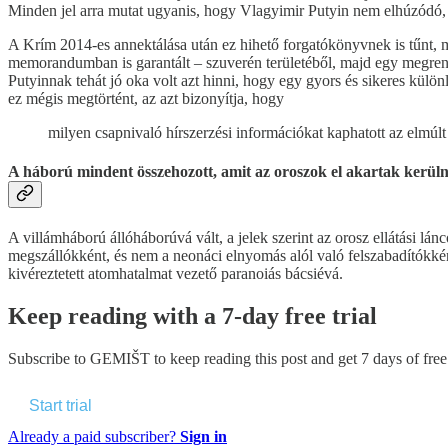
Minden jel arra mutat ugyanis, hogy Vlagyimir Putyin nem elhúzódó, 
A Krím 2014-es annektálása után ez hihető forgatókönyvnek is tűnt, 
memorandumban is garantált – szuverén területéből, majd egy megrend
Putyinnak tehát jó oka volt azt hinni, hogy egy gyors és sikeres kül
ez mégis megtörtént, az azt bizonyítja, hogy
milyen csapnivaló hírszerzési információkat kaphatott az elmúl
A háború mindent összehozott, amit az oroszok el akartak kerüln
A villámháború állóháborúvá vált, a jelek szerint az orosz ellátási lá
megszállókként, és nem a neonáci elnyomás alól való felszabadítókkén
kivéreztetett atomhatalmat vezető paranoiás bácsiévá.
Keep reading with a 7-day free trial
Subscribe to
GEMIŠT
to keep reading this post and get 7 days of free 
Start trial
Already a paid subscriber?
Sign in