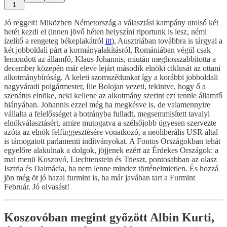
1
Jó reggelt! Miközben Németország a választási kampány utolsó két
hetét kezdi el (innen jövő héten helyszíni riportunk is lesz, némi
ízelítő a rengeteg békeplakátról
itt
), Ausztriában továbbra is tárgyal a
két jobboldali párt a kormányalakításról, Romániában végül csak
lemondott az államfő, Klaus Johannis, miután meghosszabbította a
december közepén már eleve lejárt második elnöki ciklusát az ottani
alkotmánybíróság. A keleti szomszédunkat így a korábbi jobboldali
nagyváradi polgármester, Ilie Bolojan vezeti, tekintve, hogy ő a
szenátus elnöke, neki kellene az alkotmány szerint ezt tennie államfő
hiányában. Johannis ezzel még ha megkésve is, de valamennyire
vállalta a felelősséget a botrányba fulladt, megsemmisített tavalyi
elnökválasztásért, amire mutogatva a szélsőjobb ügyesen szervezte
azóta az elnök felfüggesztésére vonatkozó, a neoliberális USR által
is támogatott parlamenti indítványokat. A Fontos Országokban tehát
egyelőre alakulnak a dolgok, jöjjenek ezért az Érdekes Országok: a
mai menü Koszovó, Liechtenstein és Trieszt, pontosabban az olasz
Isztria és Dalmácia, ha nem lenne mindez történelmietlen. És hozzá
jön még öt jó hazai furmint is, ha már javában tart a Furmint
Február. Jó olvasást!
Koszovóban megint győzött Albin Kurti,