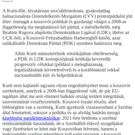
A Kurti-féle, hivatalosan szociáldemokrata, gyakorlatilag
balnacionalista Önrendelkezés Mozgalom (LVV) protestpártként jött
létre: önmagát a koszovói politikát és gazdasági világot a 2008-as
függetlenség óta meghatározó két párttal, a mérsékeltebb, még
Ibrahim Rugova alapította Demokratikus Ligával (LDK), illetve az
UÇK-ból, a Koszovói Felszabadítási Hadseregből kinőtt, azaz
radikálisabb Demokrata Párttal (PDK) szemben határozza meg.
Albin Kurti miniszterelnök retorikájában elitellenesség,
a PDK és LDK korrupciójának kritikája keveredik
progresszív célokkal (például a melegházasság
legalizálásának követelesével) és a korábbiaknál sokkal
nacionalistább kül- és belpolitikával.
Kurti nem hajlandó ugyanis olyan engedményeket tenni a koszovói
szerbeknek, amelyek a 2008-ban függetlenné vált, de pár EU-
tagállam által ma sem elismert balkáni ország területi integritását,
szuverenitását veszélyeztetnék. Koszovó északi részén, ahol
többségben van a szerbség, Kurti igyekszik visszaszorítani a Szerbia
által fenntartott, sokszor a politika és az alvilág határán mozgó
kisebbségi parallelstruktúrákat
: 2021-ben betiltotta a szerbiai
rendszámtáblák használatát, de a Szerbiából érkező nyugdíjakat
vagy fizetéseket se lehet már Koszovóban felvenni, hanem a
legközelebbi szerbiai településre kell ezért utazniuk a koszovói