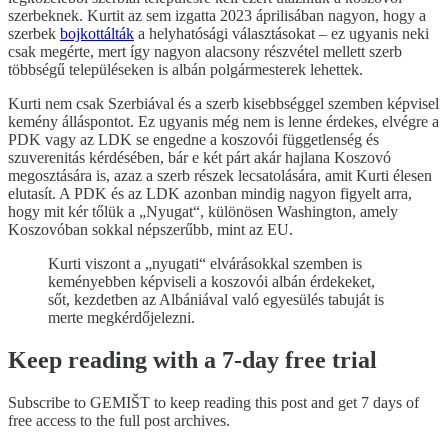
szerbeknek. Kurtit az sem izgatta 2023 áprilisában nagyon, hogy a
szerbek
bojkottálták
a helyhatósági választásokat – ez ugyanis neki
csak megérte, mert így nagyon alacsony részvétel mellett szerb
többségű településeken is albán polgármesterek lehettek.
Kurti nem csak Szerbiával és a szerb kisebbséggel szemben képvisel
kemény álláspontot. Ez ugyanis még nem is lenne érdekes, elvégre a
PDK vagy az LDK se engedne a koszovói függetlenség és
szuverenitás kérdésében, bár e két párt akár hajlana Koszovó
megosztására is, azaz a szerb részek lecsatolására, amit Kurti élesen
elutasít. A PDK és az LDK azonban mindig nagyon figyelt arra,
hogy mit kér tőlük a „Nyugat“, különösen Washington, amely
Koszovóban sokkal népszerűbb, mint az EU.
Kurti viszont a „nyugati“ elvárásokkal szemben is
keményebben képviseli a koszovói albán érdekeket,
sőt, kezdetben az Albániával való egyesülés tabuját is
merte megkérdőjelezni.
Keep reading with a 7-day free trial
Subscribe to
GEMIŠT
to keep reading this post and get 7 days of
free access to the full post archives.