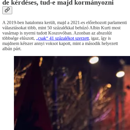
de kérdéses, tud-e majd kormányozni
A 2019-ben hatalomra került, majd a 2021-es előrehozott parlamenti
választásokat több, mint 50 százalékkal behúzó Albin Kurti most
vasárnap is nyerni tudott Koszovóban. Azonban az abszolút
többsége elúszott,
„csak“ 41 százalékot szerzett
, igaz, így is
majdnem kétszer annyi voksot kapott, mint a második helyezett
albán párt.