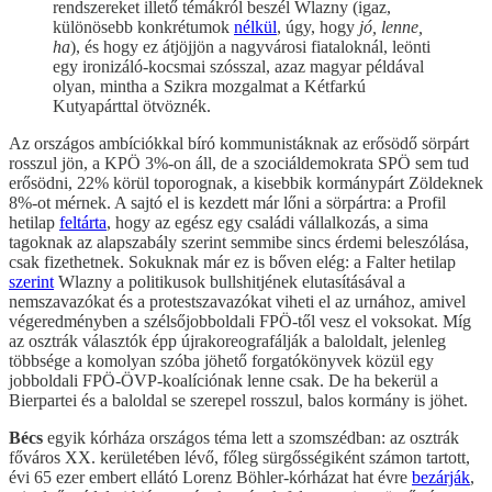
rendszereket illető témákról beszél Wlazny (igaz,
különösebb konkrétumok
nélkül
, úgy, hogy
jó, lenne,
ha
), és hogy ez átjöjjön a nagyvárosi fiataloknál, leönti
egy ironizáló-kocsmai szósszal, azaz magyar példával
olyan, mintha a Szikra mozgalmat a Kétfarkú
Kutyapárttal ötvöznék.
Az országos ambíciókkal bíró kommunistáknak az erősödő sörpárt
rosszul jön, a KPÖ 3%-on áll, de a szociáldemokrata SPÖ sem tud
erősödni, 22% körül toporognak, a kisebbik kormánypárt Zöldeknek
8%-ot mérnek. A sajtó el is kezdett már lőni a sörpártra: a Profil
hetilap
feltárta
, hogy az egész egy családi vállalkozás, a sima
tagoknak az alapszabály szerint semmibe sincs érdemi beleszólása,
csak fizethetnek. Sokuknak már ez is bőven elég: a Falter hetilap
szerint
Wlazny a politikusok bullshitjének elutasításával a
nemszavazókat és a protestszavazókat viheti el az urnához, amivel
végeredményben a szélsőjobboldali FPÖ-től vesz el voksokat. Míg
az osztrák választók épp újrakoreografálják a baloldalt, jelenleg
többsége a komolyan szóba jöhető forgatókönyvek közül egy
jobboldali FPÖ-ÖVP-koalíciónak lenne csak. De ha bekerül a
Bierpartei és a baloldal se szerepel rosszul, balos kormány is jöhet.
Bécs
egyik kórháza országos téma lett a szomszédban: az osztrák
főváros XX. kerületében lévő, főleg sürgősségiként számon tartott,
évi 65 ezer embert ellátó Lorenz Böhler-kórházat hat évre
bezárják
,