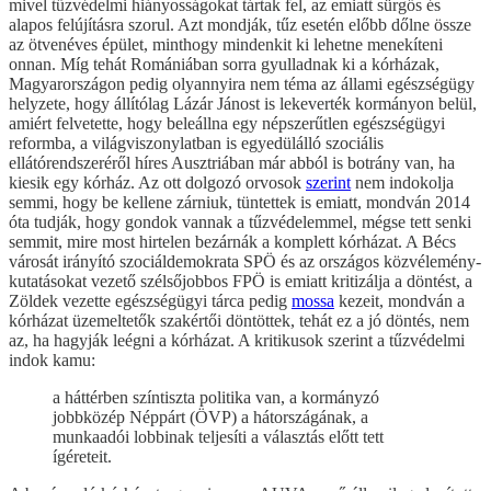
mivel tűzvédelmi hiányosságokat tártak fel, az emiatt sürgős és
alapos felújításra szorul. Azt mondják, tűz esetén előbb dőlne össze
az ötvenéves épület, minthogy mindenkit ki lehetne menekíteni
onnan. Míg tehát Romániában sorra gyulladnak ki a kórházak,
Magyarországon pedig olyannyira nem téma az állami egészségügy
helyzete, hogy állítólag Lázár Jánost is lekeverték kormányon belül,
amiért felvetette, hogy beleállna egy népszerűtlen egészségügyi
reformba, a világviszonylatban is egyedülálló szociális
ellátórendszeréről híres Ausztriában már abból is botrány van, ha
kiesik egy kórház. Az ott dolgozó orvosok
szerint
nem indokolja
semmi, hogy be kellene zárniuk, tüntettek is emiatt, mondván 2014
óta tudják, hogy gondok vannak a tűzvédelemmel, mégse tett senki
semmit, mire most hirtelen bezárnák a komplett kórházat. A Bécs
városát irányító szociáldemokrata SPÖ és az országos közvélemény-
kutatásokat vezető szélsőjobbos FPÖ is emiatt kritizálja a döntést, a
Zöldek vezette egészségügyi tárca pedig
mossa
kezeit, mondván a
kórházat üzemeltetők szakértői döntöttek, tehát ez a jó döntés, nem
az, ha hagyják leégni a kórházat. A kritikusok szerint a tűzvédelmi
indok kamu:
a háttérben színtiszta politika van, a kormányzó
jobbközép Néppárt (ÖVP) a hátországának, a
munkaadói lobbinak teljesíti a választás előtt tett
ígéreteit.