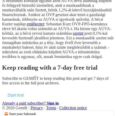
A bezárandó kórházat ugyanis azon AUVA nevű államilag alapított
és felügyelt biztosító üzemelteti, amit a munkaadóknak a
munkavállalók után fizetett, bérük 1,2%-át kitevő hozzájárulásaiból
finanszíroznak. Amikor az ÖVP gesztust akar tenni a gazdasági
kamarának, többnyire az AUVA-n igyekszik spórolni. A bécsi
Kurier napilap
emlékeztet
: Sebastian Kurz ÖVP-FPÖ-kormánya
eleve fel akarta volna számolni az AUVA-t. Ha kiesne egy AUVA-
kórház, az a bécsi orvosi kamara számítása
szerint
pont 0,1%-kal
kevesebb fizetendő járulékot jelentene. Ezt a munkaadók szerint már
önmagában indokolna az a tény, hogy évről évre kevesebb a
munkahelyi baleset, húsz év alatt szinte megfeleződött a számuk –
miközben az ezek ellátására kiépített AUVA-s infrastruktúra
továbbra is ugyanaz, sőt, annak fenntartása egyre csak drágul.
Keep reading with a 7-day free trial
Subscribe to
GEMIŠT
to keep reading this post and get 7 days of
free access to the full post archives.
Start trial
Already a paid subscriber?
Sign in
© 2026 Gemišt
·
Privacy
∙
Terms
∙
Collection notice
Start your Substack