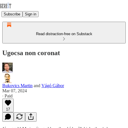
Subscribe
Sign in
Read distraction-free on Substack
Ugocsa non coronat
Bukovics Martin
and
Vágó Gábor
Mar 07, 2024
∙ Paid
17