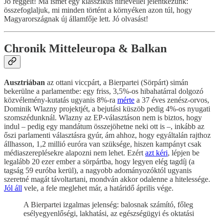
Jó reggelt! Ma ismét egy klasszikus hírlevéllel jelentkezünk:
összefoglaljuk, mi minden történt a környéken azon túl, hogy
Magyarországnak új államfője lett. Jó olvasást!
Chronik Mitteleuropa & Balkan
Ausztriában
az ottani viccpárt, a Bierpartei (Sörpárt) simán
bekerülne a parlamentbe: egy friss, 3,5%-os hibahatárral dolgozó
közvélemény-kutatás ugyanis 8%-ra
mérte
a 37 éves zenész-orvos,
Dominik Wlazny projektjét, a bejutási küszöb pedig 4%-os nyugati
szomszédunknál. Wlazny az EP-választáson nem is biztos, hogy
indul – pedig egy mandátum összejöhetne neki ott is –, inkább az
őszi parlamenti választásra gyúr, ám ahhoz, hogy egyáltalán rajthoz
állhasson, 1,2 millió euróra van szüksége, hiszen kampányt csak
médiaszereplésekre alapozni nem lehet. Ezért
azt kéri
, lépjen be
legalább 20 ezer ember a sörpártba, hogy legyen elég tagdíj (a
tagság 59 euróba kerül), a nagyobb adományozóktól ugyanis
szeretné magát távoltartani, mondván akkor odalenne a hitelessége.
Jól áll
vele, a fele meglehet már, a határidő április vége.
A Bierpartei izgalmas jelenség: balosnak számító, főleg
esélyegyenlőségi, lakhatási, az egészségügyi és oktatási