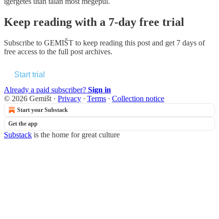
ígérgetés után talán most megépül.
Keep reading with a 7-day free trial
Subscribe to
GEMIŠT
to keep reading this post and get 7 days of
free access to the full post archives.
Start trial
Already a paid subscriber?
Sign in
© 2026 Gemišt
·
Privacy
∙
Terms
∙
Collection notice
Start your Substack
Get the app
Substack
is the home for great culture