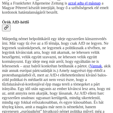
Még a Frankfurter Allgemeine Zeitung is
azzal adta el másnap
a
Magyar Péterrel készült interjúját, hogy ő a szélsőségesek elé emelt
kordonok hatástalanságáról beszélt.
Örök AfD-hétfő
Márpedig német belpolitikáról egy ideje egyszerűen kínszenvedés
írni. Már vagy tíz éve az a fő témája, hogy csak AfD ne legyen. Ne
legyenek szalonképesek, ne legyenek a politikusaik a tévében, ne
legyünk kíváncsiak arra, hogy mit akarnak, ne lehessen velük
beszélgetni, velük együtt szavazni, ne lehessen velük együtt
kormányozni. Egy ideje meg már arról, hogy egyáltalán ne is
lehessenek – azaz balról konkrétan betiltanák a pártot. (
Vannak
, akik
már annak európai pártcsaládját is.) Amely nagyrészt épp ebből a
protesthangulatból él, mert az AfD-t ellehetetleníteni kívánó balos-
zöld politikai és médiaelit azt nem veszi észre, hogy a
tűzfalazásával-kordonjával épp maga tereli a tömegeket a párt
irányába. Egy idő után ugyanis az ember kíváncsi lesz arra, hogy mi
az, amit annyira nem akarják, hogy lássanak. Az AfD elleni harc
egyszerűen unalmas: ugyanazt kerülgetik, mindig sikertelenül,
mindig egy fokkal erőszakosabban, és egyre kínosabban. És hát
tényleg kínos, amit a magára már nem is németként, hanem
egyenesen „európaiként” hivatkozó német politika művel: még a