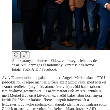
A nők arányát tekintve a Fidesz-elnökség is lehetne, de
ez az AfD országos és tartományi vezetéseinek közös
fotója. Fotó: AfD / Facebook
Az AfD azért tudott megalakulni, mert Angela Merkel alatt a CDU
jobboldalról középre ment el. Erőssé azért tudott válni, mert Merkel
számos területen (migráció, atomerőművek) a zöld-balos tábornak
tett látványos gesztusokat. És azért maradt erős az AfD ezután is,
mert Merkel távozását követően ez a zöld-balos tábor kormányra
került Olaf Scholz kabinetjében: a maguk irányvonalát a
legidegesítőbb woke szólamokon alapuló identitáspolitizálásra építő
Zöldek márpedig nem voltak érdekeltek abban, hogy az AfD