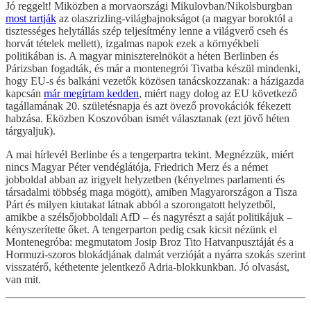
Jó reggelt! Miközben a morvaországi Mikulovban/Nikolsburgban
most tartják
az olaszrizling-világbajnokságot (a magyar boroktól a
tisztességes helytállás szép teljesítmény lenne a világverő cseh és
horvát tételek mellett), izgalmas napok ezek a környékbeli
politikában is. A magyar miniszterelnököt a héten Berlinben és
Párizsban fogadták, és már a montenegrói Tivatba készül mindenki,
hogy EU-s és balkáni vezetők közösen tanácskozzanak: a házigazda
kapcsán
már megírtam kedden
, miért nagy dolog az EU következő
tagállamának 20. születésnapja és azt övező provokációk fékezett
habzása. Eközben Koszovóban ismét választanak (ezt jövő héten
tárgyaljuk).
A mai hírlevél Berlinbe és a tengerpartra tekint. Megnézzük, miért
nincs Magyar Péter vendéglátója, Friedrich Merz és a német
jobboldal abban az irigyelt helyzetben (kényelmes parlamenti és
társadalmi többség maga mögött), amiben Magyarországon a Tisza
Párt és milyen kiutakat látnak abból a szorongatott helyzetből,
amikbe a szélsőjobboldali AfD – és nagyrészt a saját politikájuk –
kényszerítette őket. A tengerparton pedig csak kicsit nézünk el
Montenegróba: megmutatom Josip Broz Tito Hatvanpusztáját és a
Hormuzi-szoros blokádjának dalmát verzióját a nyárra szokás szerint
visszatérő, kéthetente jelentkező Adria-blokkunkban. Jó olvasást,
van mit.