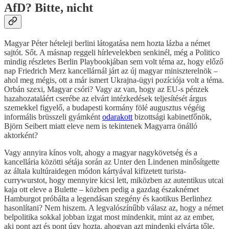
AfD? Bitte, nicht
Magyar Péter hételeji berlini látogatása nem hozta lázba a német
sajtót. Sőt. A másnap reggeli hírlevelekben senkinél, még a Politico
mindig részletes Berlin Playbookjában sem volt téma az, hogy előző
nap Friedrich Merz kancellárnál járt az új magyar miniszterelnök –
ahol meg mégis, ott a már ismert Ukrajna-ügyi pozíciója volt a téma.
Orbán szexi, Magyar csóri? Vagy az van, hogy az EU-s pénzek
hazahozataláért cserébe az elvárt intézkedések teljesítését árgus
szemekkel figyelő, a budapesti kormány fölé augusztus végéig
informális brüsszeli gyámként
odarakott
bizottsági kabinetfőnök,
Björn Seibert miatt eleve nem is tekintenek Magyarra önálló
aktorként?
Vagy annyira kínos volt, ahogy a magyar nagykövetség és a
kancellária közötti sétája során az Unter den Lindenen minősítgette
az általa kultúraidegen módon kártyával kifizetett turista-
currywurstot, hogy mennyire kicsi lett, miközben az autentikus utcai
kaja ott eleve a Bulette – közben pedig a gazdag északnémet
Hamburgot próbálta a legendásan szegény és kaotikus Berlinhez
hasonlítani? Nem hiszem. A legvalószínűbb válasz az, hogy a német
belpolitika sokkal jobban izgat most mindenkit, mint az az ember,
aki pont azt és pont úgy hozta, ahogyan azt mindenki elvárta tőle.