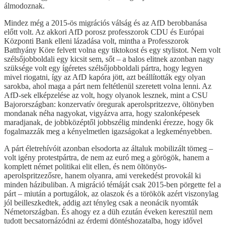
álmodoznak.
Mindez még a 2015-ös migrációs válság és az AfD berobbanása
előtt volt. Az akkori AfD porosz professzorok CDU és Európai
Központi Bank elleni lázadása volt, mintha a Professzorok
Batthyány Köre felvett volna egy tiktokost és egy stylistot. Nem volt
szélsőjobboldali egy kicsit sem, sőt – a balos elitnek azonban nagy
szüksége volt egy ígéretes szélsőjobboldali pártra, hogy legyen
mivel riogatni, így az AfD kapóra jött, azt beállították egy olyan
sarokba, ahol maga a párt nem feltétlenül szeretett volna lenni. Az
AfD-sek elképzelése az volt, hogy olyanok lesznek, mint a CSU
Bajorországban: konzervatív öregurak aperolspritzezve, öltönyben
mondanak néha nagyokat, vigyázva arra, hogy szalonképesek
maradjanak, de jobbközéptől jobbszélig mindenki érezze, hogy ők
fogalmazzák meg a kényelmetlen igazságokat a legkeményebben.
A párt életrehívóit azonban elsodorta az általuk mobilizált tömeg –
volt igény protestpártra, de nem az euró meg a görögök, hanem a
komplett német politikai elit ellen, és nem öltönyös-
aperolspritzezősre, hanem olyanra, ami verekedést provokál ki
minden házibuliban. A migráció témáját csak 2015-ben pörgette fel a
párt – miután a portugálok, az olaszok és a törökök azért viszonylag
jól beilleszkedtek, addig azt tényleg csak a neonácik nyomták
Németországban. És ahogy ez a düh ezután éveken keresztül nem
tudott becsatornázódni az érdemi döntéshozatalba, hogy idővel