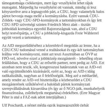
támogatottsága csökkenjen, mert úgy veszélyként lehet rájuk
mutogatni. Márpedig ha veszélyként ott vannak, mindig rá lesz
kényszerítve arra a legnagyobb párt, a CDU, hogy valamelyik balos
pártot bevonja maga mellé a kormányzásba. Ezért vannak CDU-
Zöldek- vagy CDU-SPD-kormányok a tartományokban és így lett
CDU-SPD szövetségi szinten Friedrich Merz alatt – tisztán
jobboldali kormánya egyedül Bajorországnak van, ahol a CDU
helyi testvérpártja, a CSU a jobbközép-kisgazda Freie Wählerrel
együtt vezeti a tartományt.
Az AfD megszelídítéséhez a kézenfekvő megoldás az lenne, ha a
CDU/CSU tudomásul venné a realitásokat és egy-két tartományban
leállna vele kormányozni, mint azt teszi Ausztriában az ÖVP az
FPÖ-vel, növelve ezzel a jobbközép mozgásterét – lehetőleg olyan
felállásban, hogy a CDU az erősebb partner, nem pedig az AfD. Ezt
azonban nem teszik, sőt, kongresszusi határozatuk van az AfD-vel
való együttműködés kizárásáról, ezért az, hogy az AfD-t idáig
radikalizálták, nagyban az ő felelősségük. Meg azé a médiaelité,
amely rendre az AfD-vel hiszterizálja a közbeszédet a CDU
mozgásterének szűkítésével a baloldali pártok kormányzati
szerepvállalásának kizsarolása (és így az ő NGO-jaik, munkahelyeik
finanszírozása, zsűrihelyeik megtartása) érdekében. (Erre Magyar
Péter is utal a FAZ-nak adott interjújában.)
Ulf Poschardt, a német média egyik legmegosztóbb (tehát