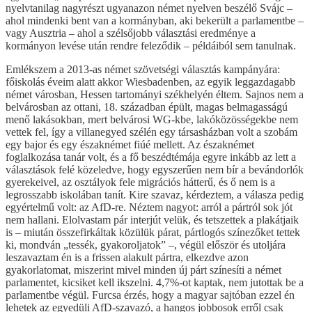
nyelvtanilag nagyrészt ugyanazon német nyelven beszélő Svájc –
ahol mindenki bent van a kormányban, aki bekerült a parlamentbe –
vagy Ausztria – ahol a szélsőjobb választási eredménye a
kormányon levése után rendre feleződik – példáiból sem tanulnak.
Emlékszem a 2013-as német szövetségi választás kampányára:
főiskolás éveim alatt akkor Wiesbadenben, az egyik leggazdagabb
német városban, Hessen tartományi székhelyén éltem. Sajnos nem a
belvárosban az ottani, 18. században épült, magas belmagasságú
menő lakásokban, mert belvárosi WG-kbe, lakóközösségekbe nem
vettek fel, így a villanegyed szélén egy társasházban volt a szobám
egy bajor és egy északnémet fiúé mellett. Az északnémet
foglalkozása tanár volt, és a fő beszédtémája egyre inkább az lett a
választások felé közeledve, hogy egyszerűen nem bír a bevándorlók
gyerekeivel, az osztályok fele migrációs hátterű, és ő nem is a
legrosszabb iskolában tanít. Kire szavaz, kérdeztem, a válasza pedig
egyértelmű volt: az AfD-re. Néztem nagyot: arról a pártról sok jót
nem hallani. Elolvastam pár interjút velük, és tetszettek a plakátjaik
is – miután összefirkáltak közülük párat, pártlogós színezőket tettek
ki, mondván „tessék, gyakoroljatok” –, végül először és utoljára
leszavaztam én is a frissen alakult pártra, elkezdve azon
gyakorlatomat, miszerint mivel minden új párt színesíti a német
parlamentet, kicsiket kell ikszelni. 4,7%-ot kaptak, nem jutottak be a
parlamentbe végül. Furcsa érzés, hogy a magyar sajtóban ezzel én
lehetek az egyedüli AfD-szavazó, a hangos jobbosok erről csak