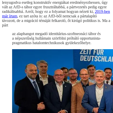
lenyugodva esetleg konstruktív energiákat eredményezhessen, úgy
vált az AfD-s tábor egyre frusztráltabbá, a pártvezetés pedig egyre
radikálisabbá. Arról, hogy ez a folyamat hogyan nézett ki,
2019-ben
már írtam
, ez tart azóta is: az AfD-ből nemcsak a pártalapító
távozott, de a migráció témáját felkaroló, őt kirúgó politikus is. Ma a
párt
az alaphangot megadó identitárius-szoftneonáci tábor és
a népszerűség hullámain szörfölni próbáló opportunista-
pragmatikus hatalomtechnikusok gyülekezőhelye.