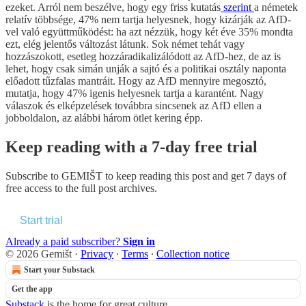
ezeket. Arról nem beszélve, hogy egy friss kutatás
szerint
a németek
relatív többsége, 47% nem tartja helyesnek, hogy kizárják az AfD-
vel való együttműködést: ha azt nézzük, hogy két éve 35% mondta
ezt, elég jelentős változást látunk. Sok német tehát vagy
hozzászokott, esetleg hozzáradikalizálódott az AfD-hez, de az is
lehet, hogy csak simán unják a sajtó és a politikai osztály naponta
előadott tűzfalas mantráit. Hogy az AfD mennyire megosztó,
mutatja, hogy 47% igenis helyesnek tartja a karantént. Nagy
válaszok és elképzelések továbbra sincsenek az AfD ellen a
jobboldalon, az alábbi három ötlet kering épp.
Keep reading with a 7-day free trial
Subscribe to
GEMIŠT
to keep reading this post and get 7 days of
free access to the full post archives.
Start trial
Already a paid subscriber?
Sign in
© 2026 Gemišt
·
Privacy
∙
Terms
∙
Collection notice
Start your Substack
Get the app
Substack
is the home for great culture