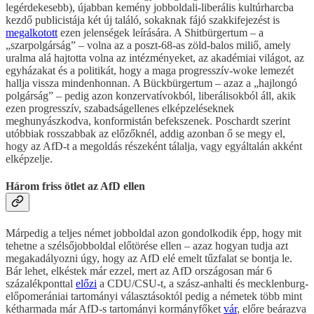
legérdekesebb), újabban kemény jobboldali-liberális kultúrharcba
kezdő publicistája két új találó, sokaknak fájó szakkifejezést is
megalkotott
ezen jelenségek leírására. A Shitbürgertum – a
„szarpolgárság” – volna az a poszt-68-as zöld-balos miliő, amely
uralma alá hajtotta volna az intézményeket, az akadémiai világot, az
egyházakat és a politikát, hogy a maga progresszív-woke lemezét
hallja vissza mindenhonnan. A Bückbürgertum – azaz a „hajlongó
polgárság” – pedig azon konzervatívokból, liberálisokból áll, akik
ezen progresszív, szabadságellenes elképzeléseknek
meghunyászkodva, konformistán befekszenek. Poschardt szerint
utóbbiak rosszabbak az előzőknél, addig azonban ő se megy el,
hogy az AfD-t a megoldás részeként tálalja, vagy egyáltalán akként
elképzelje.
Három friss ötlet az AfD ellen
Márpedig a teljes német jobboldal azon gondolkodik épp, hogy mit
tehetne a szélsőjobboldal előtörése ellen – azaz hogyan tudja azt
megakadályozni úgy, hogy az AfD elé emelt tűzfalat se bontja le.
Bár lehet, elkéstek már ezzel, mert az AfD országosan már 6
százalékponttal
előzi
a CDU/CSU-t, a szász-anhalti és mecklenburg-
előpomerániai tartományi választásoktól pedig a németek több mint
kétharmada már AfD-s tartományi kormányfőket
vár
, előre beárazva