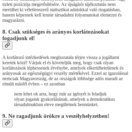
üzleti pozíciója megerősítésére. Az újságírói tájékoztatás nem
merülhet ki véletlenszerű statisztikai adatokkal való riogatásban,
hanem képesnek kell lennie társadalmi folyamatokat elemezni és
magyarázni.
8. Csak szükséges és arányos korlátozásokat
fogadjunk el!
A korlátozó intézkedések meghozatala térjen vissza a jogállami
keretek közé! Várjuk el és követeljük meg, hogy csak olyan
korlátozások léphessenek érvénybe, amelyek elkerülhetetlenek és
arányosak az egészségügyi veszély mértékével. Ezzel az igazolással
nemcsak Magyarország, de az országok többsége adós maradt az
elmúlt másfél évben – ez azonban
nem lehet ok arra, hogy már az igényét is feladjuk
olyan jogaink gyakorlásának, amelyek a demokratikus
társadalmakban eleve megilletnek bennünket.
9. Ne ragadjunk örökre a veszélyhelyzetben!