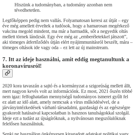
Hiszünk a tudományban, a tudomány azonban nem
tévedhetetlen.
Legfőképpen pedig nem vallás. Folyamatosan keresi az útját – egy
éve még amellett érveltek a tudósok, hogy a hamarosan megérkező
vakcina megold mindent, ma már a harmadik, sőt a negyedik oltás
mellett törnek lándzsát. Egy éve még az „emberéletekkel játszott”,
aki tömeges átfertőződés útján elért nyájimmunitásról beszélt, mára –
tömeges oltások ide vagy oda – ez lett az új mainstream.
7. Itt az ideje használni, amit eddig megtanultunk a
koronavírusról!
2020 kora tavaszán a sajtó és a kormányzat a szigorúság mellett állt,
mert nagyon kevés volt az információnk. Ez most, 2021 őszén többé
nem igaz: felfoghatatlan mennyiségű tudományos ismeret gyűlt fel
ez alatt az idő alatt, amely nemcsak a vírus működésével, de a
járványintézkedések várható társadalmi, gazdasági és az egészségre
gyakorolt hatásaival kapcsolatban is hasznos tanulságokkal szolgál.
Ideje ezt a tudást az újságíróknak, a nyilvánosan megszólalóknak
felelősen használniuk.
Senki ne használjon önkényesen kiragadott adatokat politikai vagy