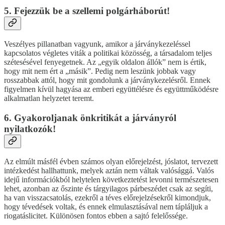
5. Fejezzük be a szellemi polgárháborút!
Veszélyes pillanatban vagyunk, amikor a járványkezeléssel
kapcsolatos végletes viták a politikai közösség, a társadalom teljes
szétesésével fenyegetnek. Az „egyik oldalon állók” nem is értik,
hogy mit nem ért a „másik”. Pedig nem leszünk jobbak vagy
rosszabbak attól, hogy mit gondolunk a járványkezelésről. Ennek
figyelmen kívül hagyása az emberi együttélésre és együttműködésre
alkalmatlan helyzetet teremt.
6. Gyakoroljanak önkritikát a járványról
nyilatkozók!
Az elmúlt másfél évben számos olyan előrejelzést, jóslatot, tervezett
intézkedést hallhattunk, melyek aztán nem váltak valósággá. Valós
idejű információkból helytelen következtetést levonni természetesen
lehet, azonban az őszinte és tárgyilagos párbeszédet csak az segíti,
ha van visszacsatolás, ezekről a téves előrejelzésekről kimondjuk,
hogy tévedések voltak, és ennek elmulasztásával nem tápláljuk a
riogatáslicitet. Különösen fontos ebben a sajtó felelőssége.