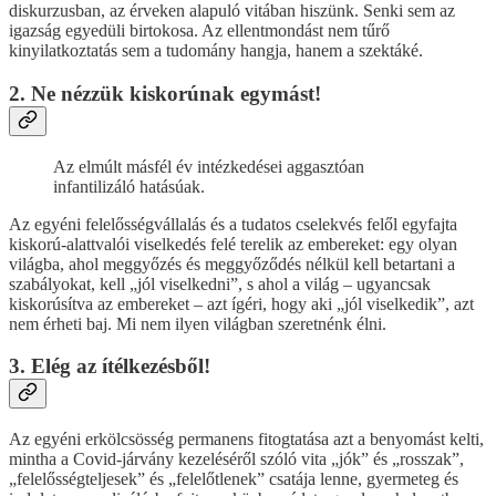
diskurzusban, az érveken alapuló vitában hiszünk. Senki sem az
igazság egyedüli birtokosa. Az ellentmondást nem tűrő
kinyilatkoztatás sem a tudomány hangja, hanem a szektáké.
2. Ne nézzük kiskorúnak egymást!
Az elmúlt másfél év intézkedései aggasztóan
infantilizáló hatásúak.
Az egyéni felelősségvállalás és a tudatos cselekvés felől egyfajta
kiskorú-alattvalói viselkedés felé terelik az embereket: egy olyan
világba, ahol meggyőzés és meggyőződés nélkül kell betartani a
szabályokat, kell „jól viselkedni”, s ahol a világ – ugyancsak
kiskorúsítva az embereket – azt ígéri, hogy aki „jól viselkedik”, azt
nem érheti baj. Mi nem ilyen világban szeretnénk élni.
3. Elég az ítélkezésből!
Az egyéni erkölcsösség permanens fitogtatása azt a benyomást kelti,
mintha a Covid-járvány kezeléséről szóló vita „jók” és „rosszak”,
„felelősségteljesek” és „felelőtlenek” csatája lenne, gyermeteg és