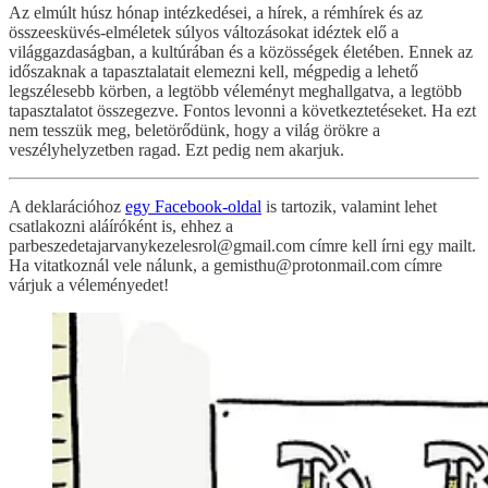
Az elmúlt húsz hónap intézkedései, a hírek, a rémhírek és az
összeesküvés-elméletek súlyos változásokat idéztek elő a
világgazdaságban, a kultúrában és a közösségek életében. Ennek az
időszaknak a tapasztalatait elemezni kell, mégpedig a lehető
legszélesebb körben, a legtöbb véleményt meghallgatva, a legtöbb
tapasztalatot összegezve. Fontos levonni a következtetéseket. Ha ezt
nem tesszük meg, beletörődünk, hogy a világ örökre a
veszélyhelyzetben ragad. Ezt pedig nem akarjuk.
A deklarációhoz
egy Facebook-oldal
is tartozik, valamint lehet
csatlakozni aláíróként is, ehhez a
parbeszedetajarvanykezelesrol@gmail.com címre kell írni egy mailt.
Ha vitatkoznál vele nálunk, a gemisthu@protonmail.com címre
várjuk a véleményedet!