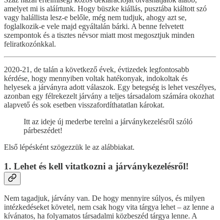
amelyet mi is aláírtunk. Hogy büszke kiállás, pusztába kiáltott szó
vagy halállista lesz-e belőle, még nem tudjuk, ahogy azt se,
foglalkozik-e vele majd egyáltalán bárki. A benne felvetett
szempontok és a tisztes névsor miatt most megosztjuk minden
feliratkozónkkal.
2020-21, de talán a következő évek, évtizedek legfontosabb
kérdése, hogy mennyiben voltak hatékonyak, indokoltak és
helyesek a járványra adott válaszok. Egy betegség is lehet veszélyes,
azonban egy félrekezelt járvány a teljes társadalom számára okozhat
alapvető és sok esetben visszafordíthatatlan károkat.
Itt az ideje új mederbe terelni a járványkezelésről szóló
párbeszédet!
Első lépésként szögezzük le az alábbiakat.
1. Lehet és kell vitatkozni a járványkezelésről!
Nem tagadjuk, járvány van. De hogy mennyire súlyos, és milyen
intézkedéseket követel, nem csak hogy vita tárgya lehet – az lenne a
kívánatos, ha folyamatos társadalmi közbeszéd tárgya lenne. A