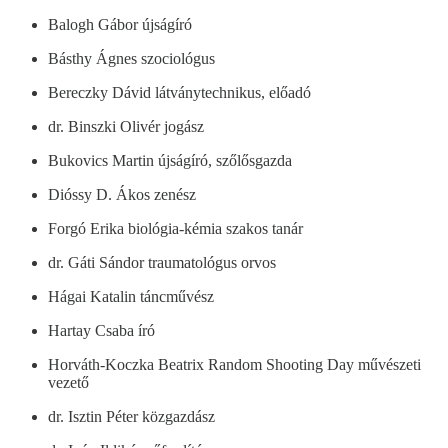
Balogh Gábor újságíró
Básthy Ágnes szociológus
Bereczky Dávid látványtechnikus, előadó
dr. Binszki Olivér jogász
Bukovics Martin újságíró, szőlősgazda
Dióssy D. Ákos zenész
Forgó Erika biológia-kémia szakos tanár
dr. Gáti Sándor traumatológus orvos
Hágai Katalin táncművész
Hartay Csaba író
Horváth-Koczka Beatrix Random Shooting Day művészeti
vezető
dr. Isztin Péter közgazdász