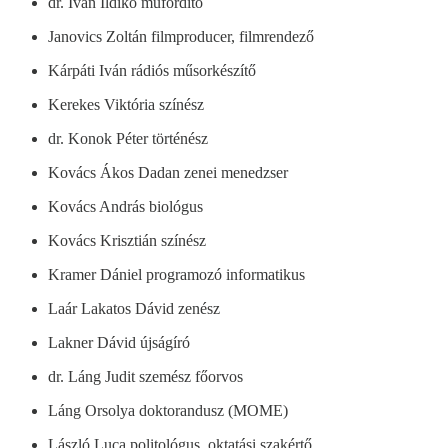
dr. Iván Ildikó műfordító
Janovics Zoltán filmproducer, filmrendező
Kárpáti Iván rádiós műsorkészítő
Kerekes Viktória színész
dr. Konok Péter történész
Kovács Ákos Dadan zenei menedzser
Kovács András biológus
Kovács Krisztián színész
Kramer Dániel programozó informatikus
Laár Lakatos Dávid zenész
Lakner Dávid újságíró
dr. Láng Judit szemész főorvos
Láng Orsolya doktorandusz (MOME)
László Luca politológus, oktatási szakértő