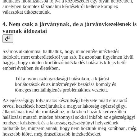
indulatos moralizálásba fojtva a közbeszédet egy olyan helyzetben,
amelyben komplex társadalmi kérdésekről kellene komplex
válaszokat ütköztetnünk.
4. Nem csak a járványnak, de a járványkezelésnek is
vannak áldozatai
Számos alkalommal hallhattuk, hogy mindenféle intézkedés
indokolt, mert emberéletekről van szó. Ez azonban figyelmen kívül
hagyja, hogy minden korlátozó intézkedés hatása is kifejezhető
emberi években és életekben.
Túl a nyomasztó gazdasági hatásokon, a kijárási
korlátozások és az intézmények bezárása komoly és
tömeges mentálhigiénés problémákhoz vezetett.
Az egészségügy folyamatos készültségi helyzete miatt elmaradó
orvosi kezelések hozzájárultak a magyar lakosság egészségügyi
állapotának további romlásához, miközben hazánk kedvezőtlen
halálozási mutatói minden bizonnyal sokkal inkább az egészségügyi
rendszer krízisének és a lakosság egészségügyi helyzetének
tudhatók be, mintsem annak, hogy nem hoztunk még korábban, még
hosszabb időre, még drasztikusabb intézkedéseket.