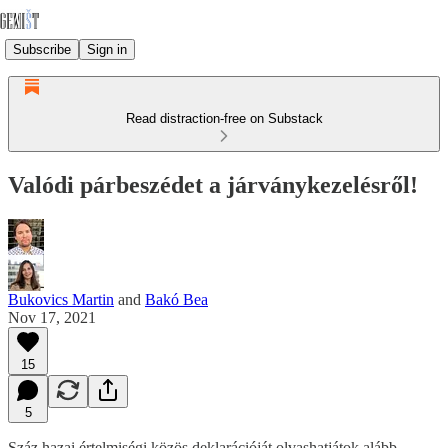
Subscribe
Sign in
Read distraction-free on Substack
Valódi párbeszédet a járványkezelésről!
Bukovics Martin
and
Bakó Bea
Nov 17, 2021
15
5
Száz hazai értelmiségi közös deklarációját olvashatjátok alább,