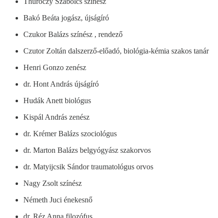
Thuróczy Szabolcs színész
Bakó Beáta jogász, újságíró
Czukor Balázs színész , rendező
Czutor Zoltán dalszerző-előadó, biológia-kémia szakos tanár
Henri Gonzo zenész
dr. Hont András újságíró
Hudák Anett biológus
Kispál András zenész
dr. Krémer Balázs szociológus
dr. Marton Balázs belgyógyász szakorvos
dr. Matyijcsik Sándor traumatológus orvos
Nagy Zsolt színész
Németh Juci énekesnő
dr. Réz Anna filozófus