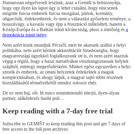
Hamarosan négyévesek leszünk, azaz a Gemišt is bebizonyítja,
hogy egy ilyen kis lapot úgy is lehet csinálni, hogy nincsenek
mögötte furcsa emberek furcsa mozgásai, pártok, kormány,
oligarchák, érdekemberek, és nem a választási győzelem reménye, a
bosszúvágy, a kavarás vagy épp a frusztráció működteti, hanem a
Közép-Európa és a Balkán iránti kíváncsiság, plusz a minőség és
a
demokrácia iránti igény
.
Nem azért írunk mondjuk Pécsről, mert be akarunk szállni a helyi
politikába, nem azért kérünk akkreditációt Strasbourgba, hogy
magyarországi ügyekkel foglalkozzunk ott is, és nem azért utazzuk
végig a régiót, hogy a hazai narratívákat visszhangoztassuk helyiek
szájából, mintegy megerősítésként. Minket egész egyszerűen a helyi
sztorik és emberek, az ottani helyzetek érdekelnek a maguk
komplexitásában, és ahogy látjuk, a magyar sajtó többi részének
hozzáállásától-témaérzékétől mindez sokszor eltér.
De ez nem baj, sőt. Itt nincs semmitmondó interjú, ilyen-olyan
partner, alákérdezés baráti poli…
Keep reading with a 7-day free trial
Subscribe to
GEMIŠT
to keep reading this post and get 7 days of
free access to the full post archives.