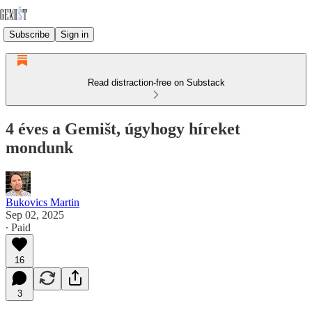
Subscribe
Sign in
Read distraction-free on Substack
4 éves a Gemišt, úgyhogy híreket
mondunk
Bukovics Martin
Sep 02, 2025
∙ Paid
16
3