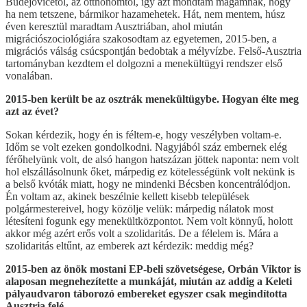
Budějovicétől, az otthonomtól, így azt mondtam magamnak, hogy
ha nem tetszene, bármikor hazamehetek. Hát, nem mentem, húsz
éven keresztül maradtam Ausztriában, ahol miután
migrációszociológiára szakosodtam az egyetemen, 2015-ben, a
migrációs válság csúcspontján bedobtak a mélyvízbe. Felső-Ausztria
tartományban kezdtem el dolgozni a menekültügyi rendszer első
vonalában.
2015-ben került be az osztrák menekültügybe. Hogyan élte meg
azt az évet?
Sokan kérdezik, hogy én is féltem-e, hogy veszélyben voltam-e.
Időm se volt ezeken gondolkodni. Nagyjából száz embernek elég
férőhelyünk volt, de alsó hangon hatszázan jöttek naponta: nem volt
hol elszállásolnunk őket, márpedig ez kötelességünk volt nekünk is
a belső kvóták miatt, hogy ne mindenki Bécsben koncentrálódjon.
Én voltam az, akinek beszélnie kellett kisebb települések
polgármestereivel, hogy közölje velük: márpedig nálatok most
létesíteni fogunk egy menekültközpontot. Nem volt könnyű, holott
akkor még azért erős volt a szolidaritás. De a félelem is. Mára a
szolidaritás eltűnt, az emberek azt kérdezik: meddig még?
2015-ben az önök mostani EP-beli szövetségese, Orbán Viktor is
alaposan megnehezítette a munkáját, miután az addig a Keleti
pályaudvaron táborozó embereket egyszer csak megindította
Ausztria felé.