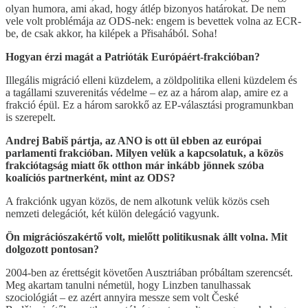
olyan humora, ami akad, hogy átlép bizonyos határokat. De nem
vele volt problémája az ODS-nek: engem is bevettek volna az ECR-
be, de csak akkor, ha kilépek a Přisahából. Soha!
Hogyan érzi magát a Patrióták Európáért-frakcióban?
Illegális migráció elleni küzdelem, a zöldpolitika elleni küzdelem és
a tagállami szuverenitás védelme – ez az a három alap, amire ez a
frakció épül. Ez a három sarokkő az EP-választási programunkban
is szerepelt.
Andrej Babiš pártja, az ANO is ott ül ebben az európai
parlamenti frakcióban. Milyen velük a kapcsolatuk, a közös
frakciótagság miatt ők otthon már inkább jönnek szóba
koalíciós partnerként, mint az ODS?
A frakciónk ugyan közös, de nem alkotunk velük közös cseh
nemzeti delegációt, két külön delegáció vagyunk.
Ön migrációszakértő volt, mielőtt politikusnak állt volna. Mit
dolgozott pontosan?
2004-ben az érettségit követően Ausztriában próbáltam szerencsét.
Meg akartam tanulni németül, hogy Linzben tanulhassak
szociológiát – ez azért annyira messze sem volt České