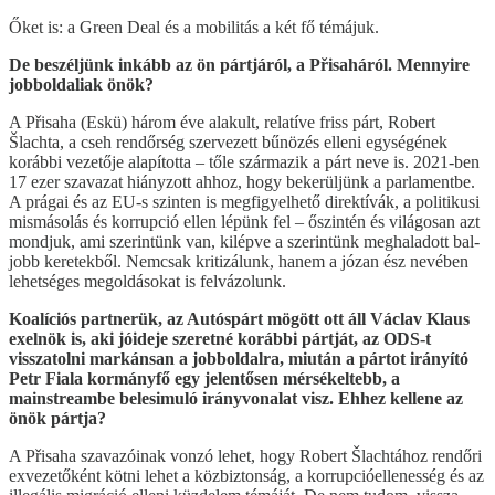
Őket is: a Green Deal és a mobilitás a két fő témájuk.
De beszéljünk inkább az ön pártjáról, a Přisaháról. Mennyire
jobboldaliak önök?
A Přisaha (Eskü) három éve alakult, relatíve friss párt, Robert
Šlachta, a cseh rendőrség szervezett bűnözés elleni egységének
korábbi vezetője alapította – tőle származik a párt neve is. 2021-ben
17 ezer szavazat hiányzott ahhoz, hogy bekerüljünk a parlamentbe.
A prágai és az EU-s szinten is megfigyelhető direktívák, a politikusi
mismásolás és korrupció ellen lépünk fel – őszintén és világosan azt
mondjuk, ami szerintünk van, kilépve a szerintünk meghaladott bal-
jobb keretekből. Nemcsak kritizálunk, hanem a józan ész nevében
lehetséges megoldásokat is felvázolunk.
Koalíciós partnerük, az Autóspárt mögött ott áll Václav Klaus
exelnök is, aki jóideje szeretné korábbi pártját, az ODS-t
visszatolni markánsan a jobboldalra, miután a pártot irányító
Petr Fiala kormányfő egy jelentősen mérsékeltebb, a
mainstreambe belesimuló irányvonalat visz. Ehhez kellene az
önök pártja?
A Přisaha szavazóinak vonzó lehet, hogy Robert Šlachtához rendőri
exvezetőként kötni lehet a közbiztonság, a korrupcióellenesség és az