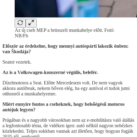
Az új cseh MEP a brüsszeli munkahelye előtt. Fotó:
NB/Fb
Először az érdekelne, hogy mennyi autóspárti lakozik önben:
van Škodája?
Seatot vezetek.
Az is a Volkswagen-konszerné végülis, belefér.
Dízelmotoros a Seat. Előtte Mercedesem volt. De nem vagyok
akkora autófreak, nekem bőven elég, ha egy autóval el tudok jutni
otthonról a munkahelyemre.
Miért ennyire fontos a cseheknek, hogy belsőégésű motoros
autójuk legyen?
Prágában és a nagyobb városokban nem az e-mobilitásra való átállás
a legfontosabb téma, de vidéken igen: autó nélkül nagyon nehézkes
közlekedni. Teljes sokkban vannak azt illetően, hogy hogyan fogják
2035-től, amikortól