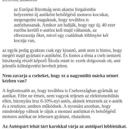
az Európai Bizottság nem akarna forgalomba
helyeztetni új autóként belsőégésű motoros kocsikat,
megengedni maguknak, hogy továbbra is
autózhassanak. Amikor azt hallják, hogy egy új, 40 ezer
euróba kerülő e-autóra kell majd váltaniuk, az
elborzasztja őket, mivel egy családnak többnyire két
kocsija van,
az egyik pedig gyakran csak egy kisautó, amit nem is biztos, hogy
megéri majd gyártani e-autóként. És fontos a téma a cseh nemzeti
büszkeség részét képező Škoda miatt is: ezrek dolgoznak ott, ami
jelentős költségvetési bevételt jelent.
Nem zavarja a cseheket, hogy ez a nagymúltú márka német
kézben van?
A legfontosabb az, hogy továbbra is Csehországban gyártsák az
autókat. Félre ne értsen, nem vagyok teljesen az elektromobilitás
ellen, bizonyára lesz 6-10%-nyi autós, akinek tetszenek az e-autók
és a rendszer, amiben működnek. A nyomást azonban, hogy
mindenképp váltsuk le rájuk a mostani autóinkat és belsőégésű
motoros autókat ne lehessen gyártani, elutasítom.
Az Autóspárt tehát tárt karokkal várja az autóipari lobbistákat.