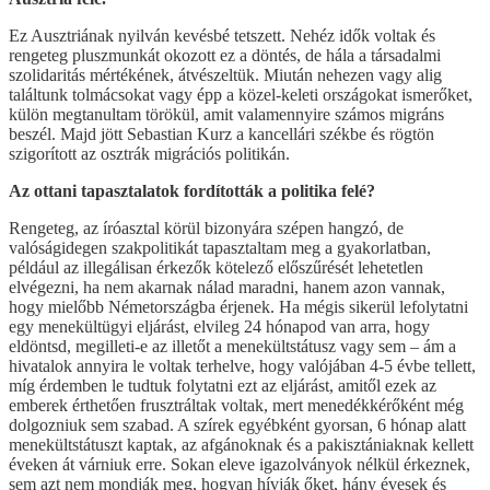
Ez Ausztriának nyilván kevésbé tetszett. Nehéz idők voltak és
rengeteg pluszmunkát okozott ez a döntés, de hála a társadalmi
szolidaritás mértékének, átvészeltük. Miután nehezen vagy alig
találtunk tolmácsokat vagy épp a közel-keleti országokat ismerőket,
külön megtanultam törökül, amit valamennyire számos migráns
beszél. Majd jött Sebastian Kurz a kancellári székbe és rögtön
szigorított az osztrák migrációs politikán.
Az ottani tapasztalatok fordították a politika felé?
Rengeteg, az íróasztal körül bizonyára szépen hangzó, de
valóságidegen szakpolitikát tapasztaltam meg a gyakorlatban,
például az illegálisan érkezők kötelező előszűrését lehetetlen
elvégezni, ha nem akarnak nálad maradni, hanem azon vannak,
hogy mielőbb Németországba érjenek. Ha mégis sikerül lefolytatni
egy menekültügyi eljárást, elvileg 24 hónapod van arra, hogy
eldöntsd, megilleti-e az illetőt a menekültstátusz vagy sem – ám a
hivatalok annyira le voltak terhelve, hogy valójában 4-5 évbe tellett,
míg érdemben le tudtuk folytatni ezt az eljárást, amitől ezek az
emberek érthetően frusztráltak voltak, mert menedékkérőként még
dolgozniuk sem szabad. A szírek egyébként gyorsan, 6 hónap alatt
menekültstátuszt kaptak, az afgánoknak és a pakisztániaknak kellett
éveken át várniuk erre. Sokan eleve igazolványok nélkül érkeznek,
sem azt nem mondják meg, hogyan hívják őket, hány évesek és