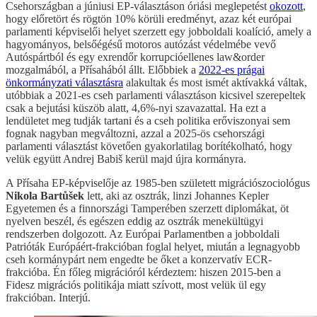
Csehországban a júniusi EP-választáson óriási meglepetést
okozott
,
hogy előretört és rögtön 10% körüli eredményt, azaz két európai
parlamenti képviselői helyet szerzett egy jobboldali koalíció, amely a
hagyományos, belsőégésű motoros autózást védelmébe vevő
Autóspártból és egy exrendőr korrupcióellenes law&order
mozgalmából, a Přísahából állt. Előbbiek a
2022-es prágai
önkormányzati választásra
alakultak és most ismét aktívakká váltak,
utóbbiak a 2021-es cseh parlamenti választáson kicsivel szerepeltek
csak a bejutási küszöb alatt, 4,6%-nyi szavazattal. Ha ezt a
lendületet meg tudják tartani és a cseh politika erőviszonyai sem
fognak nagyban megváltozni, azzal a 2025-ös csehországi
parlamenti választást követően gyakorlatilag borítékolható, hogy
velük együtt Andrej Babiš kerül majd újra kormányra.
A Přísaha EP-képviselője az 1985-ben született migrációszociológus
Nikola Bartůšek
lett, aki az osztrák, linzi Johannes Kepler
Egyetemen és a finnországi Tamperében szerzett diplomákat, öt
nyelven beszél, és egészen eddig az osztrák menekültügyi
rendszerben dolgozott. Az Európai Parlamentben a jobboldali
Patrióták Európáért-frakcióban foglal helyet, miután a legnagyobb
cseh kormánypárt nem engedte be őket a konzervatív ECR-
frakcióba. Én főleg migrációról kérdeztem: hiszen 2015-ben a
Fidesz migrációs politikája miatt szívott, most velük ül egy
frakcióban. Interjú.