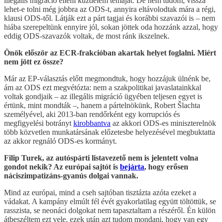
illegális migráció elleni küzdelem témáját. De nem tudom, vissza
lehet-e tolni még jobbra az ODS-t, annyira eltávolodtak mára a régi,
klausi ODS-től. Látják ezt a párt tagjai és korábbi szavazói is – nem
hiába szerepeltünk ennyire jól, sokan jöttek oda hozzánk azzal, hogy
eddig ODS-szavazók voltak, de most ránk ikszelnek.
Önök először az ECR-frakcióban akartak helyet foglalni. Miért
nem jött ez össze?
Már az EP-választás előtt megmondtuk, hogy hozzájuk ülnénk be,
ám az ODS ezt megvétózta: nem a szakpolitikai javaslatainkkal
voltak gondjaik – az illegális migráció ügyében teljesen egyet is
értünk, mint mondták –, hanem a pártelnökünk, Robert Šlachta
személyével, aki 2013-ban rendőrként egy korrupciós és
megfigyelési botrányt
kirobbantva
az akkori ODS-es miniszterelnök
több közvetlen munkatársának előzetesbe helyezésével megbuktatta
az akkor regnáló ODS-es kormányt.
Filip Turek, az autóspárti listavezető nem is jelentett volna
gondot nekik? Az európai sajtót is
bejárta
, hogy erősen
náciszimpatizáns-gyanús dolgai vannak.
Mind az európai, mind a cseh sajtóban tisztázta azóta ezeket a
vádakat. A kampány elmúlt fél évét gyakorlatilag együtt töltöttük, se
rasszista, se neonáci dolgokat nem tapasztaltam a részéről. Én külön
átbeszéltem ezt vele, ezek után azt tudom mondani, hogy van egy