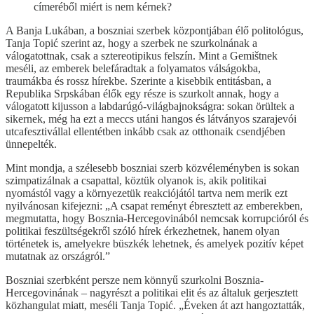
címeréből miért is nem kérnek?
A Banja Lukában, a boszniai szerbek központjában élő politológus,
Tanja Topić szerint az, hogy a szerbek ne szurkolnának a
válogatottnak, csak a sztereotipikus felszín. Mint a Gemištnek
meséli, az emberek belefáradtak a folyamatos válságokba,
traumákba és rossz hírekbe. Szerinte a kisebbik entitásban, a
Republika Srpskában élők egy része is szurkolt annak, hogy a
válogatott kijusson a labdarúgó-világbajnokságra: sokan örültek a
sikernek, még ha ezt a meccs utáni hangos és látványos szarajevói
utcafesztivállal ellentétben inkább csak az otthonaik csendjében
ünnepelték.
Mint mondja, a szélesebb boszniai szerb közvéleményben is sokan
szimpatizálnak a csapattal, köztük olyanok is, akik politikai
nyomástól vagy a környezetük reakciójától tartva nem merik ezt
nyilvánosan kifejezni: „A csapat reményt ébresztett az emberekben,
megmutatta, hogy Bosznia-Hercegovinából nemcsak korrupcióról és
politikai feszültségekről szóló hírek érkezhetnek, hanem olyan
történetek is, amelyekre büszkék lehetnek, és amelyek pozitív képet
mutatnak az országról.”
Boszniai szerbként persze nem könnyű szurkolni Bosznia-
Hercegovinának – nagyrészt a politikai elit és az általuk gerjesztett
közhangulat miatt, meséli Tanja Topić. „Éveken át azt hangoztatták,