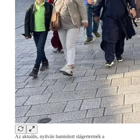
Az aktuális, nyilván hamisított slágertermék a