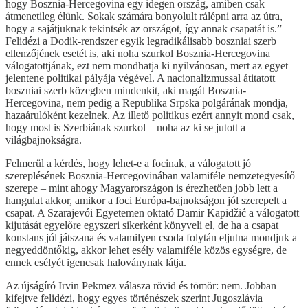
hogy Bosznia-Hercegovina egy idegen ország, amiben csak
átmenetileg élünk. Sokak számára bonyolult rálépni arra az útra,
hogy a sajátjuknak tekintsék az országot, így annak csapatát is.”
Felidézi a Dodik-rendszer egyik legradikálisabb boszniai szerb
ellenzőjének esetét is, aki noha szurkol Bosznia-Hercegovina
válogatottjának, ezt nem mondhatja ki nyilvánosan, mert az egyet
jelentene politikai pályája végével. A nacionalizmussal átitatott
boszniai szerb közegben mindenkit, aki magát Bosznia-
Hercegovina, nem pedig a Republika Srpska polgárának mondja,
hazaárulóként kezelnek. Az illető politikus ezért annyit mond csak,
hogy most is Szerbiának szurkol – noha az ki se jutott a
világbajnokságra.
Felmerül a kérdés, hogy lehet-e a focinak, a válogatott jó
szereplésének Bosznia-Hercegovinában valamiféle nemzetegyesítő
szerepe – mint ahogy Magyarországon is érezhetően jobb lett a
hangulat akkor, amikor a foci Európa-bajnokságon jól szerepelt a
csapat. A Szarajevói Egyetemen oktató Damir Kapidžić a válogatott
kijutását egyelőre egyszeri sikerként könyveli el, de ha a csapat
konstans jól játszana és valamilyen csoda folytán eljutna mondjuk a
negyeddöntőkig, akkor lehet esély valamiféle közös egységre, de
ennek esélyét igencsak haloványnak látja.
Az újságíró Irvin Pekmez válasza rövid és tömör: nem. Jobban
kifejtve felidézi, hogy egyes történészek szerint Jugoszlávia