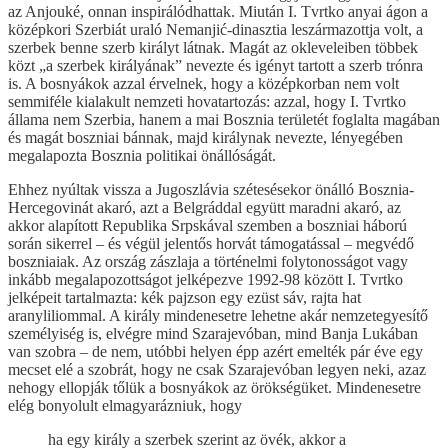
az Anjouké, onnan inspirálódhattak. Miután I. Tvrtko anyai ágon a
középkori Szerbiát uraló Nemanjić-dinasztia leszármazottja volt, a
szerbek benne szerb királyt látnak. Magát az okleveleiben többek
közt „a szerbek királyának” nevezte és igényt tartott a szerb trónra
is. A bosnyákok azzal érvelnek, hogy a középkorban nem volt
semmiféle kialakult nemzeti hovatartozás: azzal, hogy I. Tvrtko
állama nem Szerbia, hanem a mai Bosznia területét foglalta magában
és magát boszniai bánnak, majd királynak nevezte, lényegében
megalapozta Bosznia politikai önállóságát.
Ehhez nyúltak vissza a Jugoszlávia szétesésekor önálló Bosznia-
Hercegovinát akaró, azt a Belgráddal együtt maradni akaró, az
akkor alapított Republika Srpskával szemben a boszniai háború
során sikerrel – és végül jelentős horvát támogatással – megvédő
boszniaiak. Az ország zászlaja a történelmi folytonosságot vagy
inkább megalapozottságot jelképezve 1992-98 között I. Tvrtko
jelképeit tartalmazta: kék pajzson egy ezüst sáv, rajta hat
aranyliliommal. A király mindenesetre lehetne akár nemzetegyesítő
személyiség is, elvégre mind Szarajevóban, mind Banja Lukában
van szobra – de nem, utóbbi helyen épp azért emelték pár éve egy
mecset elé a szobrát, hogy ne csak Szarajevóban legyen neki, azaz
nehogy ellopják tőlük a bosnyákok az örökségüket. Mindenesetre
elég bonyolult elmagyarázniuk, hogy
ha egy király a szerbek szerint az övék, akkor a