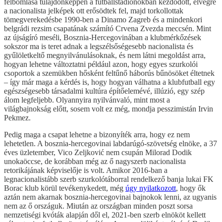
felbomlása tulajdonképpen a futballstadionokban kezdődött, elvégre
a nacionalista jelképek ott erősödtek fel, majd torkollottak
tömegverekedésbe 1990-ben a Dinamo Zagreb és a mindenkori
belgrádi rezsim csapatának számító Crvena Zvezda meccsén. Mint
az újságíró meséli, Bosznia-Hercegovinában a klubmérkőzések
sokszor ma is teret adnak a legszélsőségesebb nacionalista és
gyűlöletkeltő megnyilvánulásoknak, és nem látni megoldást arra,
hogyan lehetne változtatni például azon, hogy egyes szurkolói
csoportok a szemükben hősként feltűnő háborús bűnösöket éltetnek
– így már maga a kérdés is, hogy hogyan válhatna a klubfutball egy
egészségesebb társadalmi kultúra építőelemévé, illúzió, egy szép
álom legfeljebb. Olyannyira nyilvánvaló, mint most a
világbajnokság előtt, sosem volt ez még, mondja pesszimistán Irvin
Pekmez.
Pedig maga a csapat lehetne a bizonyíték arra, hogy ez nem
lehetetlen. A bosznia-hercegovinai labdarúgó-szövetség elnöke, a 37
éves üzletember, Vico Zeljković nem csupán Milorad Dodik
unokaöccse, de korábban még az ő nagyszerb nacionalista
retorikájának képviselője is volt. Amikor 2016-ban a
legnacionalistább szerb szurkolótáborral rendelkező banja lukai FK
Borac klub körül tevékenykedett, még
úgy nyilatkozott
, hogy ők
aztán nem akarnak bosznia-hercegovinai bajnokok lenni, az ugyanis
nem az ő országuk. Miután az országban minden poszt sorsa
nemzetiségi kvóták alapján dől el, 2021-ben szerb elnököt kellett