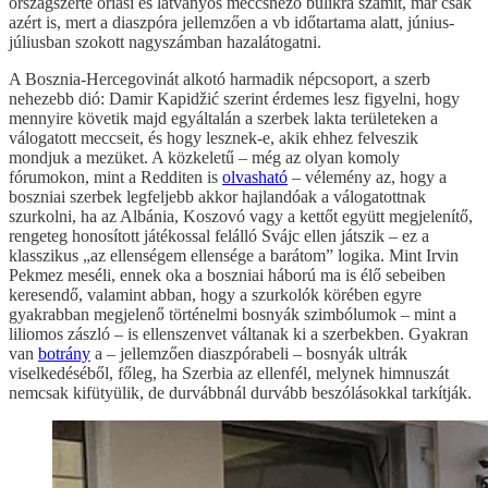
országszerte óriási és látványos meccsnéző bulikra számít, már csak
azért is, mert a diaszpóra jellemzően a vb időtartama alatt, június-
júliusban szokott nagyszámban hazalátogatni.
A Bosznia-Hercegovinát alkotó harmadik népcsoport, a szerb
nehezebb dió: Damir Kapidžić szerint érdemes lesz figyelni, hogy
mennyire követik majd egyáltalán a szerbek lakta területeken a
válogatott meccseit, és hogy lesznek-e, akik ehhez felveszik
mondjuk a mezüket. A közkeletű – még az olyan komoly
fórumokon, mint a Redditen is
olvasható
– vélemény az, hogy a
boszniai szerbek legfeljebb akkor hajlandóak a válogatottnak
szurkolni, ha az Albánia, Koszovó vagy a kettőt együtt megjelenítő,
rengeteg honosított játékossal felálló Svájc ellen játszik – ez a
klasszikus „az ellenségem ellensége a barátom” logika. Mint Irvin
Pekmez meséli, ennek oka a boszniai háború ma is élő sebeiben
keresendő, valamint abban, hogy a szurkolók körében egyre
gyakrabban megjelenő történelmi bosnyák szimbólumok – mint a
liliomos zászló – is ellenszenvet váltanak ki a szerbekben. Gyakran
van
botrány
a – jellemzően diaszpórabeli – bosnyák ultrák
viselkedéséből, főleg, ha Szerbia az ellenfél, melynek himnuszát
nemcsak kifütyülik, de durvábbnál durvább beszólásokkal tarkítják.