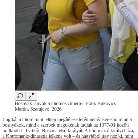
Bosnyák lányok a liliomos címerrel. Fotó: Bukovics
Martin, Szarajevó, 2026
Logikát a liliom mint jelkép megítélése terén nehéz keresni: mind a
bosnyákok, mind a szerbek magukénak tudják az 1377-91 között
uralkodó I. Tvrtkót, Bosznia első királyát. A liliom az ő királyi háza,
a Kotromanić-dinasztia jelképe volt – és nagyjából úgy néz ki, mint