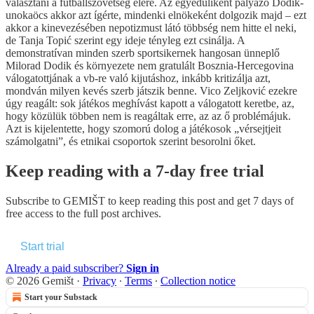
választani a futballszövetség élére. Az egyedüliként pályázó Dodik-
unokaöcs akkor azt ígérte, mindenki elnökeként dolgozik majd – ezt
akkor a kinevezésében nepotizmust látó többség nem hitte el neki,
de Tanja Topić szerint egy ideje tényleg ezt csinálja. A
demonstratívan minden szerb sportsikernek hangosan ünneplő
Milorad Dodik és környezete nem gratulált Bosznia-Hercegovina
válogatottjának a vb-re való kijutáshoz, inkább kritizálja azt,
mondván milyen kevés szerb játszik benne. Vico Zeljković ezekre
úgy reagált: sok játékos meghívást kapott a válogatott keretbe, az,
hogy közülük többen nem is reagáltak erre, az az ő problémájuk.
Azt is kijelentette, hogy szomorú dolog a játékosok „vérsejtjeit
számolgatni”, és etnikai csoportok szerint besorolni őket.
Keep reading with a 7-day free trial
Subscribe to
GEMIŠT
to keep reading this post and get 7 days of
free access to the full post archives.
Start trial
Already a paid subscriber?
Sign in
© 2026 Gemišt
·
Privacy
∙
Terms
∙
Collection notice
Start your Substack