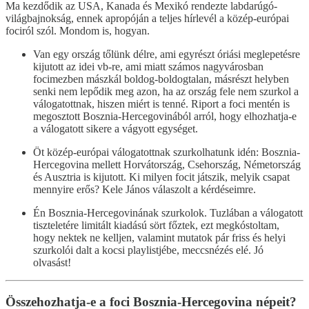
Ma kezdődik az USA, Kanada és Mexikó rendezte labdarúgó-
világbajnokság, ennek apropóján a teljes hírlevél a közép-európai
fociról szól. Mondom is, hogyan.
Van egy ország tőlünk délre, ami egyrészt óriási meglepetésre
kijutott az idei vb-re, ami miatt számos nagyvárosban
focimezben mászkál boldog-boldogtalan, másrészt helyben
senki nem lepődik meg azon, ha az ország fele nem szurkol a
válogatottnak, hiszen miért is tenné. Riport a foci mentén is
megosztott Bosznia-Hercegovinából arról, hogy elhozhatja-e
a válogatott sikere a vágyott egységet.
Öt közép-európai válogatottnak szurkolhatunk idén: Bosznia-
Hercegovina mellett Horvátország, Csehország, Németország
és Ausztria is kijutott. Ki milyen focit játszik, melyik csapat
mennyire erős? Kele János válaszolt a kérdéseimre.
Én Bosznia-Hercegovinának szurkolok. Tuzlában a válogatott
tiszteletére limitált kiadású sört főztek, ezt megkóstoltam,
hogy nektek ne kelljen, valamint mutatok pár friss és helyi
szurkolói dalt a kocsi playlistjébe, meccsnézés elé. Jó
olvasást!
Összehozhatja-e a foci Bosznia-Hercegovina népeit?