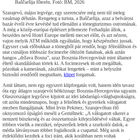
Baščaršija főterén. Fotó: BM, 2026
Szarajevó, május legvége, egy szerencsére még nem túl meleg
vasárnap délután. Rengeteg a turista, a Baščaršija, azaz a belvárosi
bazár évről évre kevésbé tud ellenállni a tömegturizmus ostromának.
A még a közép-európai építészet jellemezte Ferhadiján állok, a
beszédes nevű Hotel Europe melletti mecset előtt, és azt nézem,
vajon melyik ATM működik egyáltalán, hogy készpénzhez jussak.
Egyszer csak előbukkan a tömegből pár rendőr, hogy félreállítson és
utat csináljon többszáz focimezbe öltözött fiatalnak, akik aztán
hangos „država Bosna”, azaz Bosznia-Hercegovinát mint államot
éltető skandálásban törtek ki. A focimezesek itt-ott megálltak,
pózoltak a kamerának, zászlókat lengettek – mint a helyszínt
biztosító rendőrtől megtudtam,
klipet
forgatnak.
Amit láttam, nem egy egyszeri klipforgatás volt, hanem idén tavasz
óta egy átlagos szarajevói hétköznap: Bosznia-Hercegovina ugyanis
Olaszországot legyőzve kijutott az idei labdarúgó-világbajnokságra,
ott azóta mindennapos, hogy a felnőttek és gyerekek válogatott
mezben flangáljanak. Mint Irvin Pekmez, Szarajevóban élő
oknyomozó újságíró meséli a Gemištnek: „A válogatott sikerei a
nemzeti büszkeség és az összetartozás kifejeződésévé váltak. Egyre
többen viselik a mezüket, népszerűek lettek a szurkolói dalok, a
média látványosan többet foglalkozik a csapattal. Még azok is
érdeklődni kezdtek a foci iránt, akik korábban nem voltak