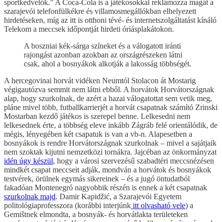
sportkedvelők.” A Coca-Cola is a játékosokkal reklámozza magát a
szarajevói telefonfülkékre és villamosmegállókban elhelyezett
hirdetéseken, míg az itt is otthoni tévé- és internetszolgáltatást kínáló
Telekom a meccsek időpontját hirdeti óriásplakátokon.
A boszniai kék-sárga színeket és a válogatott iránti
rajongást azonban azokban az országrészeken látni
csak, ahol a bosnyákok alkotják a lakosság többségét.
A hercegovinai horvát vidéken Neumtól Stolacon át Mostarig
végigautózva semmit nem látni ebből. A horvátok Horvátországnak
alap, hogy szurkolnak, de azért a hazai válogatottat sem vetik meg,
pláne mivel több, futballkarrierjét a horvát csapatnak számító Zrinski
Mostarban kezdő játékos is szerepel benne. Lelkesedni nem
lelkesednek érte, a többség eleve inkább Zágráb felé orientálódik, de
mégis, lényegében két csapatuk is van a vb-n. Alapesetben a
bosnyákok is rendre Horvátországnak szurkolnak – mivel a sajátjaik
nem szoktak kijutni nemzetközi tornákra. Jajcéban az önkormányzat
idén úgy készül
, hogy a városi szervezésű szabadtéri meccsnézésen
mindkét csapat meccseit adják, mondván a horvátok és bosnyákok
testvérek, örülnek egymás sikereinek – és a jugó öntudatból
fakadóan Montenegró nagyobbik részén is ennek a két csapatnak
szurkolnak majd
. Damir Kapidžić, a Szarajevói Egyetem
politológiaprofesszora (korábbi interjúnk
itt olvasható vele
) a
Gemištnek elmondta, a bosnyák- és horvátlakta területeken