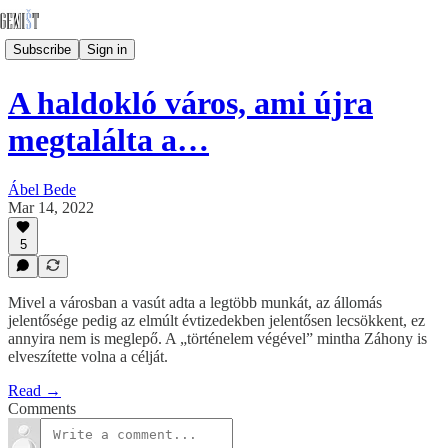
Subscribe
Sign in
A haldokló város, ami újra
megtalálta a…
Ábel Bede
Mar 14, 2022
5
Mivel a városban a vasút adta a legtöbb munkát, az állomás
jelentősége pedig az elmúlt évtizedekben jelentősen lecsökkent, ez
annyira nem is meglepő. A „történelem végével” mintha Záhony is
elveszítette volna a célját.
Read →
Comments