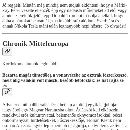
Jó reggelt! Miután még mindig nem tudjuk eldönteni, hogy a Márki-
Zay Péter vezette ellenzék épp egy dadaista műremeket ad elő, vagy
a miniszterelnök-jelölt épp Donald Trumpot másolja anélkül, hogy
abba a pártokat beavatnák, ma inkább ráfixálódunk Szerbiára és
annak Nikola Tesla utáni talán legnagyobb népi hősére. Jó olvasást!
Chronik Mitteleuropa
Kordokumentumok leginkább.
Bezárta magát tüntetőleg a vonatvécébe az osztrák főszerkesztő,
mert alig valakin volt maszk, később lefotózták: és hát rajta se
:///
A Falter című balliberális bécsi hetilap a műfaj egyik legjobbja:
nagyjából egy Magyar Narancsba oltott Átlátszót kell elképzelni
rendkívül erős kultúrrovattal, belemenős oknyomozásokkal, bécsi
önkormányzati hirdetésekkel. Főszerkesztője, Florian Klenk nem
csupán Ausztria egyik legismertebb újságírója, de twitteres aktivitása