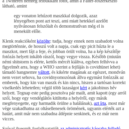
a Twitteren nemrég felbukkant fotót, amin a Falter-főszerkesztő
látható, amint
egy vonaton lehúzott maszkkal dolgozik, azaz
lényegében pont azt teszi, ami miatt hetekkel azelőtt
nyilvánosan felszólalt és demonstratívan még el is
menekült előle.
Klenk reakcióként
közölte
: tudja, hogy ennek nem szabadott volna
megtörténnie, de hosszú volt a napja, csak egy picit húzta le a
maszkot, mert fájt a feje, és jobban örült volna, ha a kép készítője
fotózás helyett inkább rászól, hogy vegye vissza. Később (miután
némi shitstorm is elérte, kettős mércét kiáltva, egyben felhívva a
figyelmét arra, hogy a WHO szerint a fejfájás is covidtünet lehet)
támadó hangnemre
váltott
, és kikérte magának az egészet, mondván
nem vezet sehova, ha covidnyomozónak állva egymást fotózzák az
emberek, hogy kin van maszk és kin nincs, hiszen a tartósan korrekt
viselkedés lehetetlen; végül több lazaságot
kért
a jakobinus hév
helyett. Tegnap este pedig posztolva pár mailt, amit kapott (egy arról
szól, hogy egy vendéglátós kitiltotta a helyéről, egy másik
megfenyegette, egy harmadik örülne a halálának),
azt írta
, most már
vége szakadhatna az oltásellenesek örömének, ugyanis elérték azt a
határt, amit már nem szabadna átlépnie senkinek, és ez már nem
vicces.
Szóval ilyesmik foglalkoztatják
az adminisztratív káoszba fulladó
,