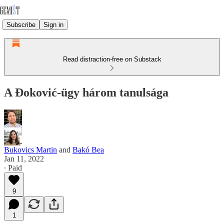
Subscribe
Sign in
Read distraction-free on Substack
A Đoković-ügy három tanulsága
Bukovics Martin
and
Bakó Bea
Jan 11, 2022
∙ Paid
9
1