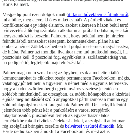
Boris Palmert.
Mégpedig pont ezen dolgok miatt (
itt kicsit bővebben is írtunk arról
,
mi a bűne, meg eleve, ki ő és miket csinál). A pártbeli vitákat és
konfliktusokat egy ideje elsimító, azokat sikeresen házon belül tartó
pártvezetés állítólag számtalan alkalommal próbált odahatni, és akár
négyszemközt is beszélni Palmerrel, hogy például nem jó hirtelen
felindulásból transzokat sértegetni kommentekben, pláne ha az
ember a német Zöldek színeiben lett polgármesternek megválasztva,
de hiába, Palmer azt mondja, ilyenkor nem tud uralkodni magát, ha
posztolnia kell, ő posztolni fog, egyébként is, szólásszabadság van,
ha pedig sértő, legfeljebb majd elnézést kér.
Palmer maga nem szólal meg az ügyben, csak a mellette kiálló
kommentárokat és cikkeket osztja permanensen Facebookon, mégis,
valahogy jót tett neki a figyelem: a német média ugyanis felfedezte,
hogy a baden-württembergi egyetemváros vezetése jelentősen
zöldebb mindenkinél az országban, az utóbbi hónapokban a kizárási
eljárás megindulásáról szóló anyagokkal párhuzamosan mintha egy
zöld mintapolgármestert faragnának Palmerből. Dr. Jackyll idéntől
jelentősen több pénzt kér a parkolásért a városi terepjárók
tulajdonosaitól, pluszadóval terheli az egyszerhasználatos
termékekbe rakott elviteles ételeket-italokat, a szolgálati autót már
rég szolgálati bringára cserélte és
belvárosi vasútról álmodik
, Mr.
Hyde pedig közben ámokfut a Facebookon, és még azt is