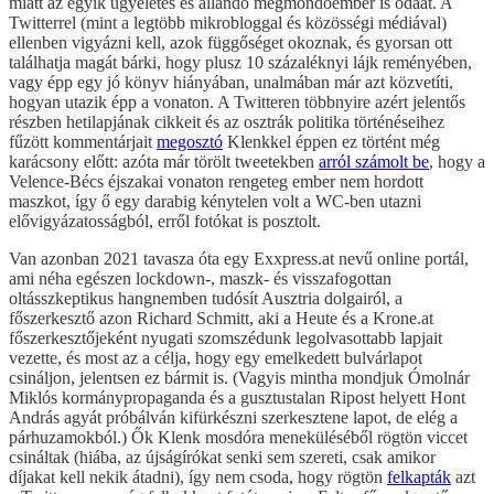
miatt az egyik ügyeletes és állandó megmondóember is odaát. A
Twitterrel (mint a legtöbb mikrobloggal és közösségi médiával)
ellenben vigyázni kell, azok függőséget okoznak, és gyorsan ott
találhatja magát bárki, hogy plusz 10 százaléknyi lájk reményében,
vagy épp egy jó könyv hiányában, unalmában már azt közvetíti,
hogyan utazik épp a vonaton. A Twitteren többnyire azért jelentős
részben hetilapjának cikkeit és az osztrák politika történéseihez
fűzött kommentárjait
megosztó
Klenkkel éppen ez történt még
karácsony előtt: azóta már törölt tweetekben
arról számolt be
, hogy a
Velence-Bécs éjszakai vonaton rengeteg ember nem hordott
maszkot, így ő egy darabig kénytelen volt a WC-ben utazni
elővigyázatosságból, erről fotókat is posztolt.
Van azonban 2021 tavasza óta egy Exxpress.at nevű online portál,
ami néha egészen lockdown-, maszk- és visszafogottan
oltásszkeptikus hangnemben tudósít Ausztria dolgairól, a
főszerkesztő azon Richard Schmitt, aki a Heute és a Krone.at
főszerkesztőjeként nyugati szomszédunk legolvasottabb lapjait
vezette, és most az a célja, hogy egy emelkedett bulvárlapot
csináljon, jelentsen ez bármit is. (Vagyis mintha mondjuk Ómolnár
Miklós kormánypropaganda és a gusztustalan Ripost helyett Hont
András agyát próbálván kifürkészni szerkesztene lapot, de elég a
párhuzamokból.) Ők Klenk mosdóra meneküléséből rögtön viccet
csináltak (hiába, az újságírókat senki sem szereti, csak amikor
díjakat kell nekik átadni), így nem csoda, hogy rögtön
felkapták
azt