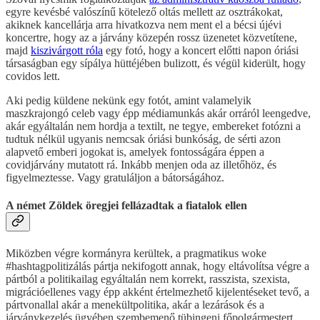
egyre kevésbé valószínű kötelező oltás mellett az osztrákokat,
akiknek kancellárja arra hivatkozva nem ment el a bécsi újévi
koncertre, hogy az a járvány közepén rossz üzenetet közvetítene,
majd
kiszivárgott róla
egy fotó, hogy a koncert előtti napon óriási
társaságban egy sípálya hüttéjében bulizott, és végül kiderült, hogy
covidos lett.
Aki pedig küldene nekünk egy fotót, amint valamelyik
maszkrajongó celeb vagy épp médiamunkás akár orráról leengedve,
akár egyáltalán nem hordja a textilt, ne tegye, embereket fotózni a
tudtuk nélkül ugyanis nemcsak óriási bunkóság, de sérti azon
alapvető emberi jogokat is, amelyek fontosságára éppen a
covidjárvány mutatott rá. Inkább menjen oda az illetőhöz, és
figyelmeztesse. Vagy gratuláljon a bátorságához.
A német Zöldek öregjei fellázadtak a fiatalok ellen
Miközben végre kormányra kerültek, a pragmatikus woke
#hashtagpolitizálás pártja nekifogott annak, hogy eltávolítsa végre a
pártból a politikailag egyáltalán nem korrekt, rasszista, szexista,
migrációellenes vagy épp akként értelmezhető kijelentéseket tevő, a
pártvonallal akár a menekültpolitika, akár a lezárások és a
járványkezelés ügyében szembemenő tübingeni főpolgármestert,