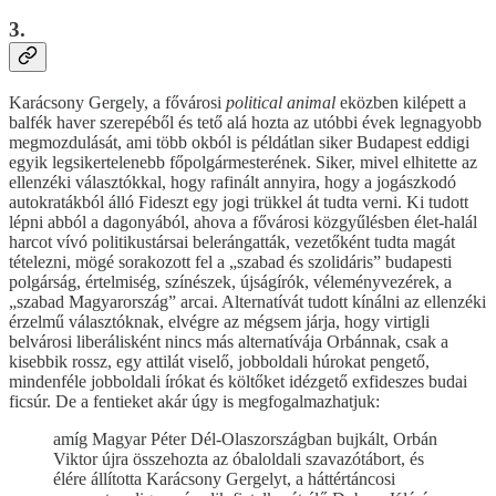
3.
Karácsony Gergely, a fővárosi
political animal
eközben kilépett a
balfék haver szerepéből és tető alá hozta az utóbbi évek legnagyobb
megmozdulását, ami több okból is példátlan siker Budapest eddigi
egyik legsikertelenebb főpolgármesterének. Siker, mivel elhitette az
ellenzéki választókkal, hogy rafinált annyira, hogy a jogászkodó
autokratákból álló Fideszt egy jogi trükkel át tudta verni. Ki tudott
lépni abból a dagonyából, ahova a fővárosi közgyűlésben élet-halál
harcot vívó politikustársai belerángatták, vezetőként tudta magát
tételezni, mögé sorakozott fel a „szabad és szolidáris” budapesti
polgárság, értelmiség, színészek, újságírók, véleményvezérek, a
„szabad Magyarország” arcai. Alternatívát tudott kínálni az ellenzéki
érzelmű választóknak, elvégre az mégsem járja, hogy virtigli
belvárosi liberálisként nincs más alternatívája Orbánnak, csak a
kisebbik rossz, egy attilát viselő, jobboldali húrokat pengető,
mindenféle jobboldali írókat és költőket idézgető exfideszes budai
ficsúr. De a fentieket akár úgy is megfogalmazhatjuk:
amíg Magyar Péter Dél-Olaszországban bujkált, Orbán
Viktor újra összehozta az óbaloldali szavazótábort, és
élére állította Karácsony Gergelyt, a háttértáncosi