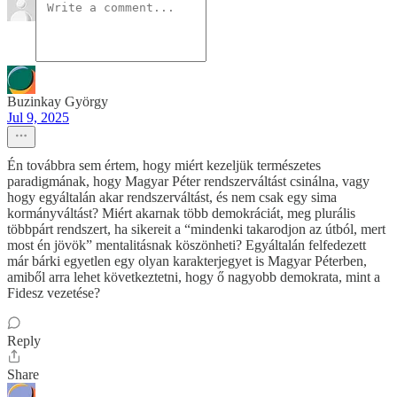
Buzinkay György
Jul 9, 2025
Én továbbra sem értem, hogy miért kezeljük természetes
paradigmának, hogy Magyar Péter rendszerváltást csinálna, vagy
hogy egyáltalán akar rendszerváltást, és nem csak egy sima
kormányváltást? Miért akarnak több demokráciát, meg plurális
többpárt rendszert, ha sikereit a “mindenki takarodjon az útból, mert
most én jövök” mentalitásnak köszönheti? Egyáltalán felfedezett
már bárki egyetlen egy olyan karakterjegyet is Magyar Péterben,
amiből arra lehet következtetni, hogy ő nagyobb demokrata, mint a
Fidesz vezetése?
Reply
Share