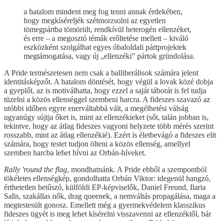
a hatalom mindent meg fog tenni annak érdekében,
hogy megkíséreljék szétmorzsolni az egyetlen
tömegpártba tömörült, rendkívül heterogén ellenzéket,
és erre – a megosztó témák erőltetése mellett – kiváló
eszközként szolgálhat egyes óbaloldali pártprojektek
megtámogatása, vagy új „ellenzéki” pártok gründolása.
A Pride természetesen nem csak a balliberálisok számára jelent
identitásképzőt. A hatalom döntését, hogy végül a lovak közé dobja
a gyeplőt, az is motiválhatta, hogy ezzel a saját táborát is fel tudja
tüzelni a közös ellenséggel szembeni harcra. A fideszes szavazó az
utóbbi időben egyre enerváltabbá vált, a megélhetési válság
ugyanúgy sújtja őket is, mint az ellenzékieket (sőt, talán jobban is,
tekintve, hogy az átlag fideszes vagyoni helyzete több mérés szerint
rosszabb, mint az átlag ellenzékié). Ezért is életbevágó a fideszes elit
számára, hogy testet tudjon ölteni a közös ellenség, amellyel
szemben harcba lehet hívni az Orbán-híveket.
Rally 'round the flag
, mondhatnánk. A Pride ebből a szempontból
tökéletes ellenségkép, gondolhatta Orbán Viktor: idegenül hangzó,
érthetetlen betűszó, külföldi EP-képviselők, Daniel Freund, Ilaria
Salis, szakállas nők, drag queenek, a nemváltás propagálása, maga a
megtestesült gonosz. Emellett még a gyermekvédelem klasszikus
fideszes ügyét is meg lehet kísérelni visszavenni az ellenzéktől, bár