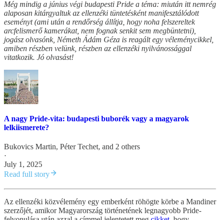
Még mindig a június végi budapesti Pride a téma: miután itt nemrég
alaposan kitárgyaltuk az ellenzéki tüntetésként manifesztálódott
eseményt (ami után a rendőrség állítja, hogy noha felszereltek
arcfelismerő kamerákat, nem fognak senkit sem megbüntetni),
jogász olvasónk, Németh Ádám Géza is reagált egy véleménycikkel,
amiben részben velünk, részben az ellenzéki nyilvánossággal
vitatkozik. Jó olvasást!
A nagy Pride-vita: budapesti buborék vagy a magyarok
lelkiismerete?
Bukovics Martin
,
Péter Techet
, and 2 others
·
July 1, 2025
Read full story
Az ellenzéki közvélemény egy emberként röhögte körbe a Mandiner
szerzőjét, amikor Magyarország történetének legnagyobb Pride-
felvonulása után azzal a címmel jelentetett meg
cikket
, hogy