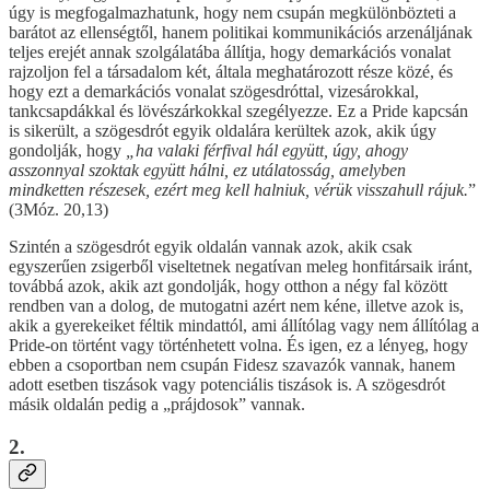
úgy is megfogalmazhatunk, hogy nem csupán megkülönbözteti a
barátot az ellenségtől, hanem politikai kommunikációs arzenáljának
teljes erejét annak szolgálatába állítja, hogy demarkációs vonalat
rajzoljon fel a társadalom két, általa meghatározott része közé, és
hogy ezt a demarkációs vonalat szögesdróttal, vizesárokkal,
tankcsapdákkal és lövészárkokkal szegélyezze. Ez a Pride kapcsán
is sikerült, a szögesdrót egyik oldalára kerültek azok, akik úgy
gondolják, hogy
„ha valaki férfival hál együtt, úgy, ahogy
asszonnyal szoktak együtt hálni, ez utálatosság, amelyben
mindketten részesek, ezért meg kell halniuk, vérük visszahull rájuk.
”
(3Móz. 20,13)
Szintén a szögesdrót egyik oldalán vannak azok, akik csak
egyszerűen zsigerből viseltetnek negatívan meleg honfitársaik iránt,
továbbá azok, akik azt gondolják, hogy otthon a négy fal között
rendben van a dolog, de mutogatni azért nem kéne, illetve azok is,
akik a gyerekeiket féltik mindattól, ami állítólag vagy nem állítólag a
Pride-on történt vagy történhetett volna. És igen, ez a lényeg, hogy
ebben a csoportban nem csupán Fidesz szavazók vannak, hanem
adott esetben tiszások vagy potenciális tiszások is. A szögesdrót
másik oldalán pedig a „prájdosok” vannak.
2.