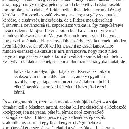
arra, hogy a nagy magyarpéteri sátor alá beterelt választóit kisebb
csoportokra szabadalja. A Pride mellett ilyen lehet korunk közjogi
kérdése, a Brüsszelhez való viszony, esetleg a segély vs. munka
kérdése, a cigányság integrációja, de a Fidesz megkísérelheti
újranyitni a bevándorlással kapcsolatos vitákat is, így megkísérelve
megerősíteni a Magyar Péter táborán belül a valamennyire már
jelenlévő törésvonalakat. Magyar Péternek nem szabad hagynia,
hogy ezek a témák a Fidesz jóvoltából szárba szökkenjenek, minden
ilyen kísérlet esetén tőből kell lemetszeni az ezzel kapcsolatos
minden ellenzéki diskurzust is arra hivatkozva, hogy most nincs
helye a megosztó vitáknak a kormányváltást akarók táborán belül.
Ez nyilván fájdalmas lehet, és nem a pluralizmus irányába mutat, de
ha valaki komolyan gondolja a rendszerváltást, akkor
szükség van némi radikalizmusra, amely együtt jár
azzal is, hogy a tágan értelmezett saját táboron belüli
ellenlábasokkal sem kell feltétlenül kesztyűs kézzel
bánni.
És – bár gondolom, ezzel sem mondok sok újdonságot – a saját
témákat kell a felszínen tartani, azokat kell megkísérelni a közbeszéd
középpontjába helyezni, például témák köré szerveződő
országjárásokkal. Ehhez persze úgy kellenének épkézláb
szakpolitikusok, mint egy falat kenyér, elvégre nehéz a
kormányzóképesség látszatát eladni a választóknak Instagram-