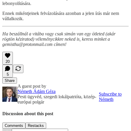
lebonyolítására.
Ennek mikéntjeinek felvázolására azonban a jelen írás már nem
vállalkozik.
Ha beszállnál a vitába vagy csak simán van egy ötleted (akár
rögtön kéziratod) véleménycikkre neked is, keress minket a
gemisthu@protonmail.com címen!
20
5
Share
A guest post by
Németh Ádám Géza
Subscribe to
Pesti ügyvéd, szegedi lokálpatrióta, közép-
Németh
európai polgár
Discussion about this post
Comments
Restacks