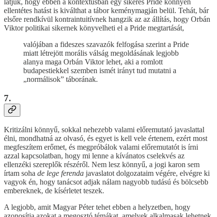
látjuk, hogy ebben a kontextusban egy sikeres Pride könnyen
ellentétes hatást is kiválthat a tábor keménymagján belül. Tehát, bár
elsőre rendkívül kontraintuitívnek hangzik az az állítás, hogy Orbán
Viktor politikai sikernek könyvelheti el a Pride megtartását,
valójában a fideszes szavazók felfogása szerint a Pride
miatt létrejött morális válság megoldásának legjobb
alanya maga Orbán Viktor lehet, aki a romlott
budapestiekkel szemben ismét irányt tud mutatni a
„normálisok” táborának.
7.
Kritizálni könnyű, sokkal nehezebb valami előremutató javaslattal
élni, mondhatná az olvasó, és egyet is kell vele értenem, ezért most
megfeszítem erőmet, és megpróbálok valami előremutatót is írni
azzal kapcsolatban, hogy mi lenne a kívánatos cselekvés az
ellenzéki szereplők részéről. Nem lesz könnyű, a jogi karon sem
írtam soha
de lege ferenda
javaslatot dolgozataim végére, elvégre ki
vagyok én, hogy tanácsot adjak nálam nagyobb tudású és bölcsebb
embereknek, de kísérletet teszek.
A legjobb, amit Magyar Péter tehet ebben a helyzetben, hogy
azonosítja azokat a megosztó témákat, amelyek alkalmasak lehetnek