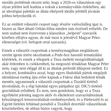
morális problémát okozni neki, hogy a 2026-os választáson egy
olyan jelöltre kell leadnia a voksát a kormányváltás érdekében, aki
az ideológiai palettán az általa elképzelt ideális jelölttől jócskán
jobbra helyezkedik el.
Ez az említett választói csoport nagy részére valószínűleg igaz is,
hiszen az őket átható Orbán-fóbia minden más érzésnél erősebb. De
nem szabad nem észrevenni a klasszikus „belpesti” szavazók
körében elfojtva ugyan, de már most is jelenlévő Magyar Péter-
ellenességet (vö. befogott orral szavazás).
Ennek a választói csoportnak a keménymagjában meglátásom
szerint igenis törést okozhatnak a Pride-hoz hasonló tematizálási
kísérletek, és ennek a rétegnek a Tisza melletti mozgósíthatóságát
akár érdemben is csökkentheti, ha megosztó témákban Magyar Péter
nem, vagy nem eléggé áll ki az általuk preferált álláspont mellett. Ez
a helyzet, kombinálva azzal, hogy egyes óbaloldali pártok megújult
identitással esetleg újra erőre kapnak a Fidesz által bedobott témák
mentén, ugyanennek a választói csoportnak a Tiszától történő
távolodását, és a régi baloldal egyes pártjaihoz (pl. DK?) történő
gravitálását erősítheti. És nem, nem gondolom, hogy ez a Tisza
egyébként jelenleg nagyon aktív és elkötelezet szavazótáborának
kétszámjegyű lemorzsolódását eredményezheti, és a Párbeszéd és az
Együtt hirtelen feltámad poraiból a Tiszából dezertáló választóknak
köszönhetően, de abban biztos vagyok, hogy