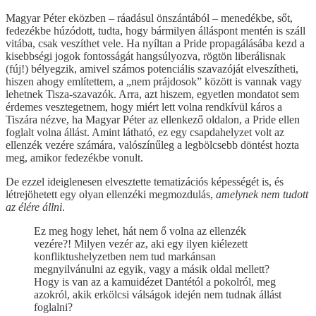
Magyar Péter eközben – ráadásul önszántából – menedékbe, sőt,
fedezékbe húzódott, tudta, hogy bármilyen álláspont mentén is száll
vitába, csak veszíthet vele. Ha nyíltan a Pride propagálásába kezd a
kisebbségi jogok fontosságát hangsúlyozva, rögtön liberálisnak
(fúj!) bélyegzik, amivel számos potenciális szavazóját elveszítheti,
hiszen ahogy említettem, a „nem prájdosok” között is vannak vagy
lehetnek Tisza-szavazók. Arra, azt hiszem, egyetlen mondatot sem
érdemes vesztegetnem, hogy miért lett volna rendkívül káros a
Tiszára nézve, ha Magyar Péter az ellenkező oldalon, a Pride ellen
foglalt volna állást. Amint látható, ez egy csapdahelyzet volt az
ellenzék vezére számára, valószínűleg a legbölcsebb döntést hozta
meg, amikor fedezékbe vonult.
De ezzel ideiglenesen elvesztette tematizációs képességét is, és
létrejöhetett egy olyan ellenzéki megmozdulás,
amelynek nem tudott
az élére állni
.
Ez meg hogy lehet, hát nem ő volna az ellenzék
vezére?! Milyen vezér az, aki egy ilyen kiélezett
konfliktushelyzetben nem tud markánsan
megnyilvánulni az egyik, vagy a másik oldal mellett?
Hogy is van az a kamuidézet Dantétól a pokolról, meg
azokról, akik erkölcsi válságok idején nem tudnak állást
foglalni?