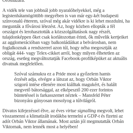
Orosházára.
A vidék tele van jobbnál jobb nyaralóhelyekkel, még a
legistenhátamögöttibb megyében is van már egy-két budapesti
színvonalú étterem, szóval még akár vidékre is ki lehet mozdulni, ha
megunták a fővárosi létezést. Az, hogy közben ellopták a fél
országot és lerohasztották a közszolgáltatások nagy részét,
tulajdonképpen őket csak korlátozottan érinti, ők művelik kertjeiket
az agglomerációban vagy balkonládáikat a belvárosban, nem
foglalkoznak a rendszerrel azon túl, hogy néha megosztják az
obligát 444- vagy Telex-cikket arról, hogy milyen élhetetlen az
ország, esetleg megváltoztatják Facebook-profilképüket az aktuális
divatnak megfelelően.
Szóval számukra ez a Pride most a győzelem hamis
érzését adja, elvégre a látszat az, hogy Orbán Viktor
szigorú intése ellenére most kiálltak magukért, és halált
megvető bátorsággal, az elképesztő 200 ezer forintos
büntetéssel is farkasszemet néztek – Mansfeld Péter
bizonyára gúnyosan mosolyog a túlvilágról.
Divatos kifejezéssel élve, az éves
virtue signalling
megvolt, lehet
visszamenni a klimatizált irodákba termelni a GDP-t és fizetni az
adót Orbán Viktor államának. Most aztán jól megmutatták Orbán
Viktornak, nem lennék most a helyében!