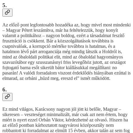
5.
Az előző pont legfontosabb hozadéka az, hogy mivel most mindenki
– Magyar Pétert leszámítva, már ha feltételezzük, hogy konyít
valamit a politikához – nagyon boldog, ezért a társadalmat feszítő
frusztráció is csökkent. Bár a közszolgáltatások továbbira is
csapnivalóak, a korrupció mértéke továbbra is hatalmas, és a
hatalmon lévő párt arroganciája még mindig látszik a Holdról is,
mind az óbaloldali politikai elit, mind az óbaloldal hagyományos
szavazótábor egy szusszanásnyi friss levegőhöz jutott, az országot
fojtogató barna esőt sikerült bátor kiállásukkal megállítani: no
pasarán! A valódi forradalom viszont érdeklődés hiányában ezúttal is
elmarad, az orbáni „húzd meg, ereszd el” ismét működött.
6.
Ez mind világos, Karácsony nagyon jól jött ki belőle, Magyar –
sikeresen – veszteséget minimalizált, már csak azt nem értem, hogy
miért is nyert ezzel Orbán Viktor, kérdezhetné az olvasó. Hiszen ha
az előző pontban kárhoztatott nagyvárosi középosztály nem
robbantott ki forradalmat az elmúlt 15 évben, akkor talán az sem fog