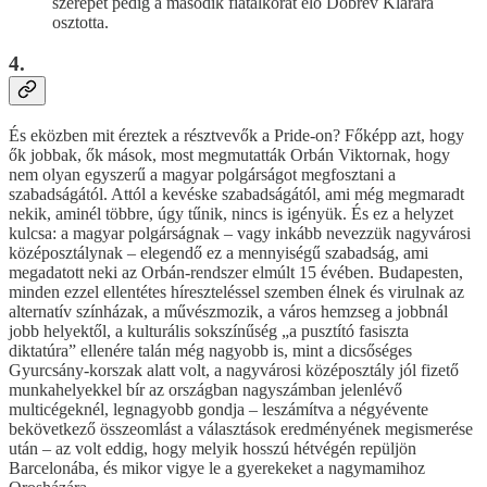
szerepet pedig a második fiatalkorát élő Dobrev Klárára
osztotta.
4.
És eközben mit éreztek a résztvevők a Pride-on? Főképp azt, hogy
ők jobbak, ők mások, most megmutatták Orbán Viktornak, hogy
nem olyan egyszerű a magyar polgárságot megfosztani a
szabadságától. Attól a kevéske szabadságától, ami még megmaradt
nekik, aminél többre, úgy tűnik, nincs is igényük. És ez a helyzet
kulcsa: a magyar polgárságnak – vagy inkább nevezzük nagyvárosi
középosztálynak – elegendő ez a mennyiségű szabadság, ami
megadatott neki az Orbán-rendszer elmúlt 15 évében. Budapesten,
minden ezzel ellentétes híreszteléssel szemben élnek és virulnak az
alternatív színházak, a művészmozik, a város hemzseg a jobbnál
jobb helyektől, a kulturális sokszínűség „a pusztító fasiszta
diktatúra” ellenére talán még nagyobb is, mint a dicsőséges
Gyurcsány-korszak alatt volt, a nagyvárosi középosztály jól fizető
munkahelyekkel bír az országban nagyszámban jelenlévő
multicégeknél, legnagyobb gondja – leszámítva a négyévente
bekövetkező összeomlást a választások eredményének megismerése
után – az volt eddig, hogy melyik hosszú hétvégén repüljön
Barcelonába, és mikor vigye le a gyerekeket a nagymamihoz