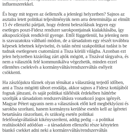
influenszerekkel.
És hogy mit tegyen az óellenzék a jelenlegi helyzetben? Sajnos az
asztalra letett politikai teljesítményük nem arra determinálja az elmúlt
15 év ellenzéki pártjait, hogy érdemi beleszólásuk legyen egy
esetleges poszt-Fidesz rendszer sarokpontjainak kialakításába, így
alkupozíciójuk rendkívül gyenge. Ettől függetlenül, ha jelenleg nem
is szavazatokra váltható módon, de a társadalom egy részét továbbra
képesek lehetnek képviselni, és talán némi szakpolitikai tudást is be
tudnak esetlegesen csatornázni a Tisza körüli világba. Azonban ezt
jelen helyzetben kizárólag zárt ajtók mögött, a Tiszával tárgyalva, és
nem a választók felé kommunikálva végezhetik, minden ezzel
ellentétes cselekvés a kormányváltás/rendszerváltás esélyeit
csökkenti.
Ha zászlójukra tűznek olyan témákat a választásig terjedő időben,
ami a Tisza mögötti tábort erodálja, akkor sajnos a Fidesz kottájából
fognak játszani, és saját politikai túlélésük érdekében háttérbe
szorítják a társadalom rendszerváltásra vonatkozó jogos igényét.
Magyar Pétert ugyanis nem a választások előtt kell megbéklyózni és
sarokba szorítani, hanem kormányra kerülése esetén kell az ígéretei
betartására rászorítani, és szükség esetén politikai
felelősségvállalását kikényszeríteni, addig pedig – a politikai
realitásokból adódóan – a társadalom ellenzéki része kénytelen
biankó csekket adni neki a kormányváltás/rendszerváltás