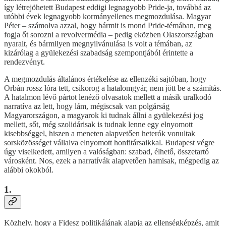
így létrejöhetett Budapest eddigi legnagyobb Pride-ja, továbbá az
utóbbi évek legnagyobb kormányellenes megmozdulása. Magyar
Péter – számolva azzal, hogy bármit is mond Pride-témában, meg
fogja őt sorozni a revolvermédia – pedig eközben Olaszországban
nyaralt, és bármilyen megnyilvánulása is volt a témában, az
kizárólag a gyülekezési szabadság szempontjából érintette a
rendezvényt.
A megmozdulás általános értékelése az ellenzéki sajtóban, hogy
Orbán rossz lóra tett, csikorog a hatalomgyár, nem jött be a számítás.
A hatalmon lévő pártot lenéző olvasatok mellett a másik uralkodó
narratíva az lett, hogy lám, mégiscsak van polgárság
Magyarországon, a magyarok ki tudnak állni a gyülekezési jog
mellett, sőt, még szolidárisak is tudnak lenne egy elnyomott
kisebbséggel, hiszen a meneten alapvetően heterók vonultak
sorsközösséget vállalva elnyomott honfitársaikkal. Budapest végre
úgy viselkedett, amilyen a valóságban: szabad, élhető, összetartó
városként. Nos, ezek a narratívák alapvetően hamisak, mégpedig az
alábbi okokból.
1.
Közhely, hogy a Fidesz politikájának alapja az ellenségképzés, amit