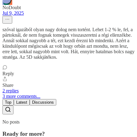
NoDoubt
Jul 9, 2025
szóval igazából olyan nagy dolog nem tortént. Lehet 1-2 % le, fel, a
pártoknál, de nem fognak tomegek visszaszeretni a régi ellenzékbe.
Annál sokkal nagyobb a tét, ezt kezdi érezni kb mindenki. Azért a
kiindulópont mégiscsak az volt hogy orbán azt mondta, nem lesz,
erre lett, sokkal nagyobb mint volt. Hát, ennyire hatalmas bolcs nagy
stratéga. Az 5D sakkjátékos.
Reply
Share
2 replies
3 more comments...
Top
Latest
Discussions
No posts
Ready for more?