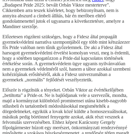
„Budapest Pride 2025: bevált Orbán Viktor mesterterve”.
Cikkemben arra teszek kísérletet, hogy bebizonyítsam, nem is
annyira abszurd a címbeli állítás, bár én merőben eltérő
gondolatmenettel jutok el ugyanarra a következtetésre, amelyre a
Mandiner szerzője.
Előzetesen rögzíteni szükséges, hogy a Fidesz által propagált
gyermekvédelmi narratíva szempontjából egy több mint kétszázezer
fős Pride valóban nem tűnik győzelemnek. De aki a Fidesz által
harsogott gyermekvédelmi érvelést komolyan veszi, meg is érdemli,
hogy a sötétben tapogatózzon a Pride-dal kapcsolatos történések
értékelése során. A gyermekvédelem ügye ugyanis nyilvánvalóan
nem a gyermekek védelméről szól, hanem a tábor azokkal szembeni
kohéziójának erősítéséről, akik a Fidesz univerzumában a
gyermekek „normális” fejlődését veszélyeztetik.
Először is rögzítsük a tényeket. Orbán Viktor az évértékelőjében
„betiltotta” a Pride-ot. Ne is bajlódjanak vele a szervezők, mondta,
majd a kormányzat különböző prominensei utána kisebb-nagyobb
stílusbeli és tartalombeli módosításokkal megismételték a
dörgedelmeket, egyikük a lovak közé küldte a homoszexuálisokat,
másikuk pedig börtönnel fenyegette azokat, akik részt vesznek a
felvonulás szervezésében. Ehhez képest Karácsony Gergely
főpolgármester húzott egy merészet, önkormányzati rendezvénnyé
minősítette a szokásos büszkeségmenetet, a rendőrség tétlen maradt,