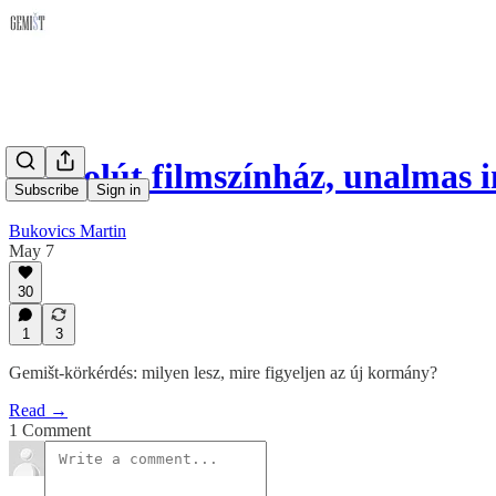
Abszolút filmszínház, unalmas
Subscribe
Sign in
Bukovics Martin
May 7
30
1
3
Gemišt-körkérdés: milyen lesz, mire figyeljen az új kormány?
Read →
1 Comment