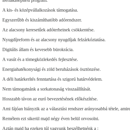
Bérlakásépítési program.
A kis- és középvállalkozások támogatása.
Egyszerűbb és kiszámíthatóbb adórendszer.
Az alacsony keresetűek adóterheinek csökkentése.
Nyugdíjreform és az alacsony nyugdíjak felzárkóztatása.
Digitális állam és kevesebb bürokrácia.
A vasút és a tömegközlekedés fejlesztése.
Energiahatékonysági és zöld beruházások ösztönzése.
A déli határkerítés fenntartása és szigorú határvédelem.
Nem támogatnánk a sorkatonaság visszaállítását.
Hosszabb távon az euró bevezetésének előkészítése.
Ami fájóan hiányzik az a választási rendszer arányosabbá tétele, amir
Remélem ezt sikerül majd négy éven belül orvosolni.
Aztán majd ha ezeken túl vagyunk beszélhetnénk a :