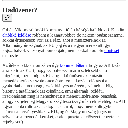
Hadüzenet?
Orbán Viktor csütörtöki kormányinfóján kétségkívül Novák Katalin
elnökké jelölése
robbant a legnagyobbat, de nekem jogász szemmel
sokkal érdekesebb volt az a rész, ahol a miniszterelnök az
Alkotmánybíróságnak az EU-jog és a magyar menekültügyi
jogszabályok viszonyát boncolgató, nem sokkal korábbi
döntését
elemezte.
Az ítéletet akkor ironizálva úgy
kommentáltam
, hogy az AB kvázi
arra kérte az EU-t, hogy szabályozza már részletesebben a
migrációt, mert amíg az EU-jog – különösen az elutasított
menedékkérők visszatoloncolására vonatkozó – előírásai a
gyakorlatban nem vagy csak hiányosan érvényesülnek, addig
bizony a tagállamok azt csinálnak, amit akarnak, például
irracionálisan meg is nehezíthetik a menekültkérelmek beadását,
ahogy azt jelenleg Magyarország teszi (szigorúan elméletileg, az AB
ugyanis kikerülte az állásfoglalást arról, hogy menekültügyben
hiányosan érvényesül-e az EU-jog és Magyarország jogosan
szívatja-e a menedékkérőket, csak a puszta lehetőséget lebegtette
rejtélyesen).