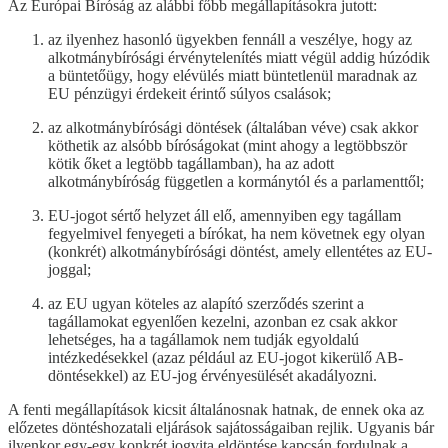
Az Európai Bíróság az alábbi főbb megállapításokra jutott:
az ilyenhez hasonló ügyekben fennáll a veszélye, hogy az
alkotmánybírósági érvénytelenítés miatt végül addig húzódik
a büntetőügy, hogy elévülés miatt büntetlenül maradnak az
EU pénzügyi érdekeit érintő súlyos csalások;
az alkotmánybírósági döntések (általában véve) csak akkor
köthetik az alsóbb bíróságokat (mint ahogy a legtöbbször
kötik őket a legtöbb tagállamban), ha az adott
alkotmánybíróság független a kormánytól és a parlamenttől;
EU-jogot sértő helyzet áll elő, amennyiben egy tagállam
fegyelmivel fenyegeti a bírókat, ha nem követnek egy olyan
(konkrét) alkotmánybírósági döntést, amely ellentétes az EU-
joggal;
az EU ugyan köteles az alapító szerződés szerint a
tagállamokat egyenlően kezelni, azonban ez csak akkor
lehetséges, ha a tagállamok nem tudják egyoldalú
intézkedésekkel (azaz például az EU-jogot kikerülő AB-
döntésekkel) az EU-jog érvényesülését akadályozni.
A fenti megállapítások kicsit általánosnak hatnak, de ennek oka az
előzetes döntéshozatali eljárások sajátosságaiban rejlik. Ugyanis bár
ilyenkor egy-egy konkrét jogvita eldöntése kapcsán fordulnak a