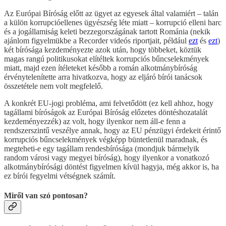
Az Európai Bíróság előtt az ügyet az egyesek által valamiért – talán
a külön korrupcióellenes ügyészség léte miatt – korrupció elleni harc
és a jogállamiság keleti bezzegországának tartott Románia (nekik
ajánlom figyelmükbe a Recorder videós riportjait, például
ezt
és
ezt
)
két bírósága kezdeményezte azok után, hogy többeket, köztük
magas rangú politikusokat elítéltek korrupciós bűncselekmények
miatt, majd ezen ítéleteket később a román alkotmánybíróság
érvénytelenítette arra hivatkozva, hogy az eljáró bírói tanácsok
összetétele nem volt megfelelő.
A konkrét EU-jogi probléma, ami felvetődött (ez kell ahhoz, hogy
tagállami bíróságok az Európai Bíróság előzetes döntéshozatalát
kezdeményezzék) az volt, hogy ilyenkor nem áll-e fenn a
rendszerszintű veszélye annak, hogy az EU pénzügyi érdekeit érintő
korrupciós bűncselekmények végképp büntetlenül maradnak, és
megteheti-e egy tagállam rendesbírósága (mondjuk bármelyik
random városi vagy megyei bíróság), hogy ilyenkor a vonatkozó
alkotmánybírósági döntést figyelmen kívül hagyja, még akkor is, ha
ez bírói fegyelmi vétségnek számít.
Miről van szó pontosan?