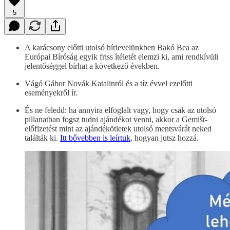
5
A karácsony előtti utolsó hírlevelünkben Bakó Bea az
Európai Bíróság egyik friss ítéletét elemzi ki, ami rendkívüli
jelentőséggel bírhat a következő években.
Vágó Gábor Novák Katalinról és a tíz évvel ezelőtti
eseményekről ír.
És ne feledd: ha annyira elfoglalt vagy, hogy csak az utolsó
pillanatban fogsz tudni ajándékot venni, akkor a Gemišt-
előfizetést mint az ajándékötletek utolsó mentsvárát neked
találták ki.
Itt bővebben is leírtuk,
hogyan jutsz hozzá.