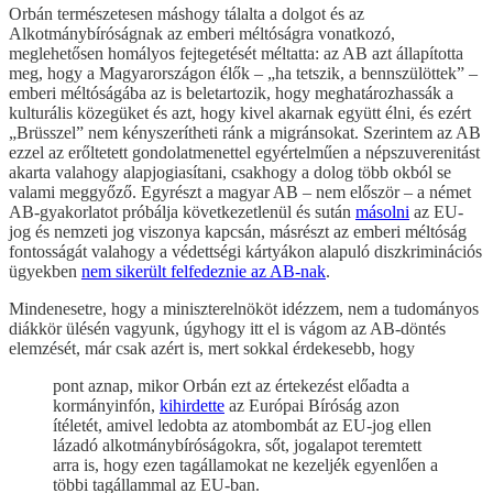
Orbán természetesen máshogy tálalta a dolgot és az
Alkotmánybíróságnak az emberi méltóságra vonatkozó,
meglehetősen homályos fejtegetését méltatta: az AB azt állapította
meg, hogy a Magyarországon élők – „ha tetszik, a bennszülöttek” –
emberi méltóságába az is beletartozik, hogy meghatározhassák a
kulturális közegüket és azt, hogy kivel akarnak együtt élni, és ezért
„Brüsszel” nem kényszerítheti ránk a migránsokat. Szerintem az AB
ezzel az erőltetett gondolatmenettel egyértelműen a népszuverenitást
akarta valahogy alapjogiasítani, csakhogy a dolog több okból se
valami meggyőző. Egyrészt a magyar AB – nem először – a német
AB-gyakorlatot próbálja következetlenül és sután
másolni
az EU-
jog és nemzeti jog viszonya kapcsán, másrészt az emberi méltóság
fontosságát valahogy a védettségi kártyákon alapuló diszkriminációs
ügyekben
nem sikerült felfedeznie az AB-nak
.
Mindenesetre, hogy a miniszterelnököt idézzem, nem a tudományos
diákkör ülésén vagyunk, úgyhogy itt el is vágom az AB-döntés
elemzését, már csak azért is, mert sokkal érdekesebb, hogy
pont aznap, mikor Orbán ezt az értekezést előadta a
kormányinfón,
kihirdette
az Európai Bíróság azon
ítéletét, amivel ledobta az atombombát az EU-jog ellen
lázadó alkotmánybíróságokra, sőt, jogalapot teremtett
arra is, hogy ezen tagállamokat ne kezeljék egyenlően a
többi tagállammal az EU-ban.