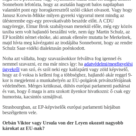
Sonneborn lefotózta, hogy az asztalán hagyott balos napilapban
valamiért pont egy horogkeresztről szóló cikket olvasott. Vagy hogy
Janusz Korwin-Mikke milyen gyereki vigyorral ment mindig az
ülésterembe egy-egy provokatívabb beszéde előtt. A CDU
nagyöregje, Elmar Brok szabályosan menekül előle, még egy közös
taxiba sem volt hajlandó beszállni vele, nem úgy Martin Schulz, az
EP korábbi német elnöke, aki annak ellenére mutatta be Merkelnek,
majd hívta meg kávézgatni az irodájába Sonnebornt, hogy az rendre
Schulz Saar-vidéki dialektusán poénkodott.
Noha azt vállalta, hogy szavazásokkor felváltva fog igennel és
nemmel szavazni, ez ma már nincs így: ha
adatvédelmi/megfigyelési
ügyekről
van szó, és szól neki egy kalózpárti vagy zöld képviselő,
hogy az ő voksa is kelleni fog a többséghez, hajlandó akár reggel 9-
kor is megjelenni a munkahelyén az EU-polgárok privátszférájának
védelmében. Mérges kritikusai, dühös európai parlamenti padtársai
és van, hogy ő maga is arra szokott ilyenkor hivatkozni: ő csak egy
humorista, kacsintós szmájlival.
Strasbourgban, az EP-képviselők európai parlamenti bárjában
beszélgettem vele.
Orbán Viktor vagy Ursula von der Leyen okozott nagyobb
károkat az EU-nak?