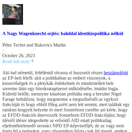
A Nagy Wagenknecht-sejtés: baloldal identitáspolitika nélkül
Péter Techet
and
Bukovics Martin
·
October 26, 2023
Read full story
Aki tud németül, feltétlenül olvassa el huszonöt részes
beszámolóját
az EP-beli létről: akit a politikában az emberi viszonyok, a
kisszerűségek és a pletykák érdekelnek és mindemellett bele
szeretne látni egy bürokratagépezet működésébe, imádni fogja.
Kiderül belőle, mennyire kitartóan próbálta meg a brexiter Nigel
Farage behálózni, hogy megmentse a megszűnéstől az egykori
frakcióját és hogy ebből főleg azért nem lett semmi, mert találtak egy
random lengyelt helyette és mert Sonneborn cserébe azt kérte, hogy
az EFDD-frakciót átnevezzék Sonneborn EFDD-frakciójára; hogy
ülésről ülésre idegesítette az erősödő AfD miatt politikailag
eljelentéktelenedő neonáci NPD EP-képviselőjét, de az vagy nem
fogta fel a poénokat, vagy olyasmiken húzta csak fel magát, amikor