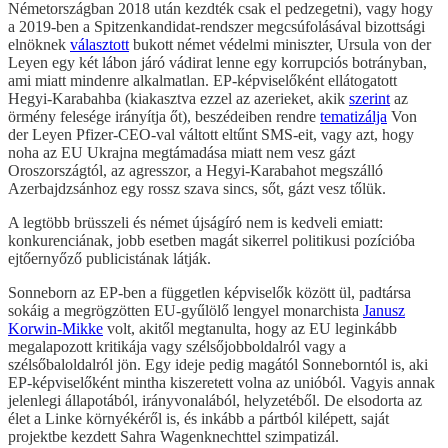
Németországban 2018 után kezdték csak el pedzegetni), vagy hogy
a 2019-ben a Spitzenkandidat-rendszer megcsúfolásával bizottsági
elnöknek
választott
bukott német védelmi miniszter, Ursula von der
Leyen egy két lábon járó vádirat lenne egy korrupciós botrányban,
ami miatt mindenre alkalmatlan. EP-képviselőként ellátogatott
Hegyi-Karabahba (kiakasztva ezzel az azerieket, akik
szerint
az
örmény felesége irányítja őt), beszédeiben rendre
tematizálja
Von
der Leyen Pfizer-CEO-val váltott eltűnt SMS-eit, vagy azt, hogy
noha az EU Ukrajna megtámadása miatt nem vesz gázt
Oroszországtól, az agresszor, a Hegyi-Karabahot megszálló
Azerbajdzsánhoz egy rossz szava sincs, sőt, gázt vesz tőlük.
A legtöbb brüsszeli és német újságíró nem is kedveli emiatt:
konkurenciának, jobb esetben magát sikerrel politikusi pozícióba
ejtőernyőző publicistának látják.
Sonneborn az EP-ben a független képviselők között ül, padtársa
sokáig a megrögzötten EU-gyűlölő lengyel monarchista
Janusz
Korwin-Mikke
volt, akitől megtanulta, hogy az EU leginkább
megalapozott kritikája vagy szélsőjobboldalról vagy a
szélsőbaloldalról jön. Egy ideje pedig magától Sonneborntól is, aki
EP-képviselőként mintha kiszeretett volna az unióból. Vagyis annak
jelenlegi állapotából, irányvonalából, helyzetéből. De elsodorta az
élet a Linke környékéről is, és inkább a pártból kilépett, saját
projektbe kezdett Sahra Wagenknechttel szimpatizál.