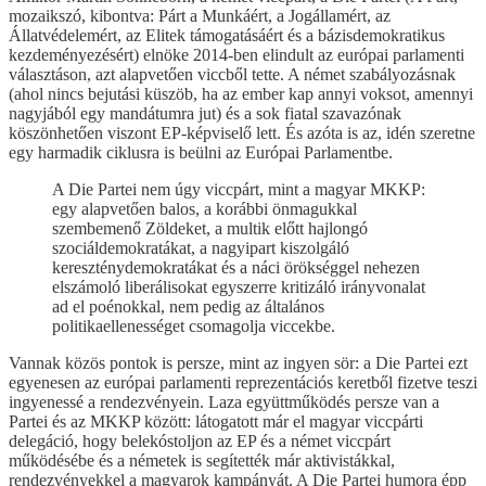
mozaikszó, kibontva: Párt a Munkáért, a Jogállamért, az
Állatvédelemért, az Elitek támogatásáért és a bázisdemokratikus
kezdeményezésért) elnöke 2014-ben elindult az európai parlamenti
választáson, azt alapvetően viccből tette. A német szabályozásnak
(ahol nincs bejutási küszöb, ha az ember kap annyi voksot, amennyi
nagyjából egy mandátumra jut) és a sok fiatal szavazónak
köszönhetően viszont EP-képviselő lett. És azóta is az, idén szeretne
egy harmadik ciklusra is beülni az Európai Parlamentbe.
A Die Partei nem úgy viccpárt, mint a magyar MKKP:
egy alapvetően balos, a korábbi önmagukkal
szembemenő Zöldeket, a multik előtt hajlongó
szociáldemokratákat, a nagyipart kiszolgáló
kereszténydemokratákat és a náci örökséggel nehezen
elszámoló liberálisokat egyszerre kritizáló irányvonalat
ad el poénokkal, nem pedig az általános
politikaellenességet csomagolja viccekbe.
Vannak közös pontok is persze, mint az ingyen sör: a Die Partei ezt
egyenesen az európai parlamenti reprezentációs keretből fizetve teszi
ingyenessé a rendezvényein. Laza együttműködés persze van a
Partei és az MKKP között: látogatott már el magyar viccpárti
delegáció, hogy belekóstoljon az EP és a német viccpárt
működésébe és a németek is segítették már aktivistákkal,
rendezvényekkel a magyarok kampányát. A Die Partei humora épp