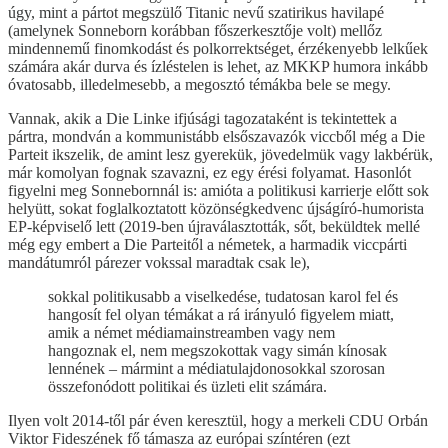
úgy, mint a pártot megszülő Titanic nevű szatirikus havilapé
(amelynek Sonneborn korábban főszerkesztője volt) mellőz
mindennemű finomkodást és polkorrektséget, érzékenyebb lelkűek
számára akár durva és ízléstelen is lehet, az MKKP humora inkább
óvatosabb, illedelmesebb, a megosztó témákba bele se megy.
Vannak, akik a Die Linke ifjúsági tagozataként is tekintettek a
pártra, mondván a kommunistább elsőszavazók viccből még a Die
Parteit ikszelik, de amint lesz gyerekük, jövedelmük vagy lakbérük,
már komolyan fognak szavazni, ez egy érési folyamat. Hasonlót
figyelni meg Sonnebornnál is: amióta a politikusi karrierje előtt sok
helyütt, sokat foglalkoztatott közönségkedvenc újságíró-humorista
EP-képviselő lett (2019-ben újraválasztották, sőt, beküldtek mellé
még egy embert a Die Parteitől a németek, a harmadik viccpárti
mandátumról párezer vokssal maradtak csak le),
sokkal politikusabb a viselkedése, tudatosan karol fel és
hangosít fel olyan témákat a rá irányuló figyelem miatt,
amik a német médiamainstreamben vagy nem
hangoznak el, nem megszokottak vagy simán kínosak
lennének – mármint a médiatulajdonosokkal szorosan
összefonódott politikai és üzleti elit számára.
Ilyen volt 2014-től pár éven keresztül, hogy a merkeli CDU Orbán
Viktor Fideszének fő támasza az európai színtéren (ezt