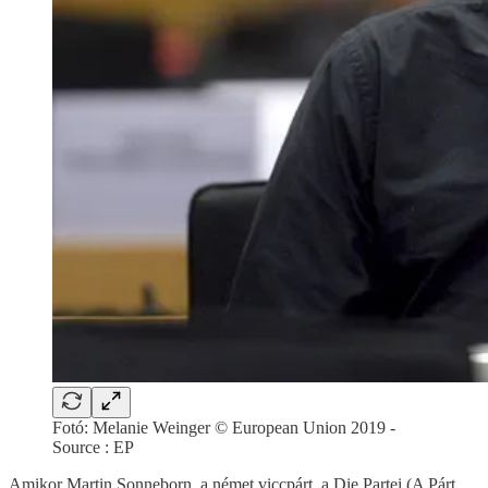
Fotó: Melanie Weinger © European Union 2019 -
Source : EP
Amikor Martin Sonneborn, a német viccpárt, a Die Partei (A Párt,