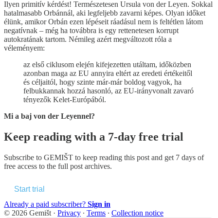
Ilyen primitív kérdést! Természetesen Ursula von der Leyen. Sokkal
hatalmasabb Orbánnál, aki legfeljebb zavarni képes. Olyan időket
élünk, amikor Orbán ezen lépéseit ráadásul nem is feltétlen látom
negatívnak – még ha továbbra is egy rettenetesen korrupt
autokratának tartom. Némileg azért megváltozott róla a
véleményem:
az első ciklusom elején kifejezetten utáltam, időközben
azonban maga az EU annyira eltért az eredeti értékeitől
és céljaitól, hogy szinte már-már boldog vagyok, ha
felbukkannak hozzá hasonló, az EU-irányvonalt zavaró
tényezők Kelet-Európából.
Mi a baj von der Leyennel?
Keep reading with a 7-day free trial
Subscribe to
GEMIŠT
to keep reading this post and get 7 days of
free access to the full post archives.
Start trial
Already a paid subscriber?
Sign in
© 2026 Gemišt
·
Privacy
∙
Terms
∙
Collection notice