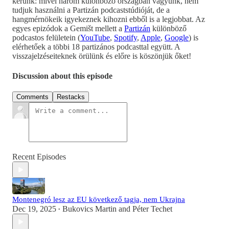
kérünk: mivel három különböző országban vagyunk, nem
tudjuk használni a Partizán podcaststúdióját, de a
hangmérnökeik igyekeznek kihozni ebből is a legjobbat. Az
egyes epizódok a Gemišt mellett a
Partizán
különböző
podcastos felületein (
YouTube
,
Spotify
,
Apple
,
Google
) is
elérhetőek a többi 18 partizános podcasttal együtt. A
visszajelzéseiteknek örülünk és előre is köszönjük őket!
Discussion about this episode
Comments
Restacks
Recent Episodes
Montenegró lesz az EU következő tagja, nem Ukrajna
Dec 19, 2025
Bukovics Martin
and
Péter Techet
•