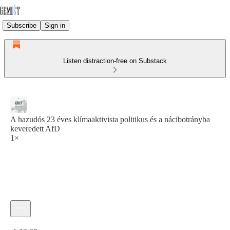
Subscribe
Sign in
Listen distraction-free on Substack
A hazudós 23 éves klímaaktivista politikus és a nácibotrányba
keveredett AfD
1×
Current time: 0:00 / Total time: -1:12:38