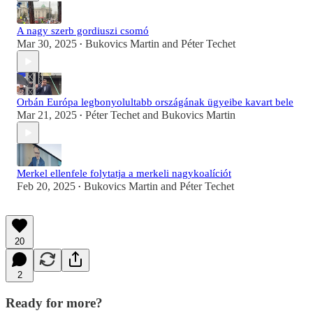
A nagy szerb gordiuszi csomó
Mar 30, 2025
Bukovics Martin
and
Péter Techet
•
Orbán Európa legbonyolultabb országának ügyeibe kavart bele
Mar 21, 2025
Péter Techet
and
Bukovics Martin
•
Merkel ellenfele folytatja a merkeli nagykoalíciót
Feb 20, 2025
Bukovics Martin
and
Péter Techet
•
20
2
Ready for more?