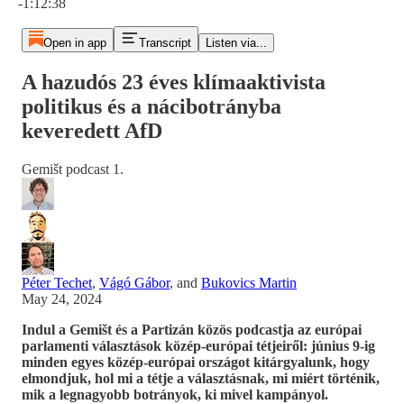
-1:12:38
Open in app
Transcript
Listen via...
A hazudós 23 éves klímaaktivista
politikus és a nácibotrányba
keveredett AfD
Gemišt podcast 1.
Péter Techet
,
Vágó Gábor
, and
Bukovics Martin
May 24, 2024
Indul a Gemišt és a Partizán közös podcastja az európai
parlamenti választások közép-európai tétjeiről: június 9-ig
minden egyes közép-európai országot kitárgyalunk, hogy
elmondjuk, hol mi a tétje a választásnak, mi miért történik,
mik a legnagyobb botrányok, ki mivel kampányol.