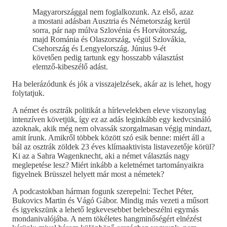
Magyarországgal nem foglalkozunk. Az első, azaz
a mostani adásban Ausztria és Németország kerül
sorra, pár nap múlva Szlovénia és Horvátország,
majd Románia és Olaszország, végül Szlovákia,
Csehország és Lengyelország. Június 9-ét
követően pedig tartunk egy hosszabb választást
elemző-kibeszélő adást.
Ha belerázódunk és jók a visszajelzések, akár az is lehet, hogy
folytatjuk.
A német és osztrák politikát a hírlevelekben eleve viszonylag
intenzíven követjük, így ez az adás leginkább egy kedvcsináló
azoknak, akik még nem olvassák szorgalmasan végig mindazt,
amit írunk. Amikről többek között szó esik benne: miért áll a
bál az osztrák zöldek 23 éves klímaaktivista listavezetője körül?
Ki az a Sahra Wagenknecht, aki a német választás nagy
meglepetése lesz? Miért inkább a keletnémet tartományaikra
figyelnek Brüsszel helyett már most a németek?
A podcastokban hárman fogunk szerepelni: Techet Péter,
Bukovics Martin és Vágó Gábor. Mindig más vezeti a műsort
és igyekszünk a lehető legkevesebbet belebeszélni egymás
mondanivalójába. A nem tökéletes hangminőségért elnézést