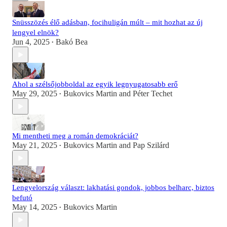
Snüsszözés élő adásban, focihuligán múlt – mit hozhat az új
lengyel elnök?
Jun 4, 2025
Bakó Bea
•
Ahol a szélsőjobboldal az egyik legnyugatosabb erő
May 29, 2025
Bukovics Martin
and
Péter Techet
•
Mi mentheti meg a román demokráciát?
May 21, 2025
Bukovics Martin
and
Pap Szilárd
•
Lengyelország választ: lakhatási gondok, jobbos belharc, biztos
befutó
May 14, 2025
Bukovics Martin
•