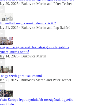
ay 29, 2025
Bukovics Martin
and
Péter Techet
•
i mentheti meg a román demokráciát?
ay 21, 2025
Bukovics Martin
and
Pap Szilárd
•
engyelország választ: lakhatási gondok, jobbos
elharc, biztos befutó
ay 14, 2025
Bukovics Martin
•
 nagy szerb gordiuszi csomó
ar 30, 2025
Bukovics Martin
and
Péter Techet
•
rbán Európa legbonyolultabb országának ügyeibe
avart bele