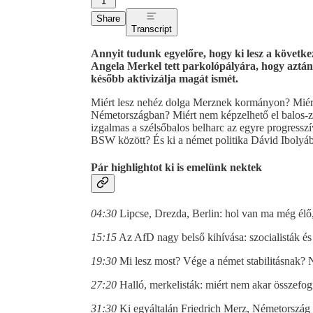
1
Share
Transcript
Annyit tudunk egyelőre, hogy ki lesz a követke
Angela Merkel tett parkolópályára, hogy aztán
később aktivizálja magát ismét.
Miért lesz nehéz dolga Merznek kormányon? Miért
Németországban? Miért nem képzelhető el balos-z
izgalmas a szélsőbalos belharc az egyre progressz
BSW között? És ki a német politika Dávid Ibolyába
Pár highlightot ki is emelünk nektek
04:30
Lipcse, Drezda, Berlin: hol van ma még élő,
15:15
Az AfD nagy belső kihívása: szocialisták és
19:30
Mi lesz most? Vége a német stabilitásnak? 
27:20
Halló, merkelisták: miért nem akar összef
31:30
Ki egyáltalán Friedrich Merz, Németország 