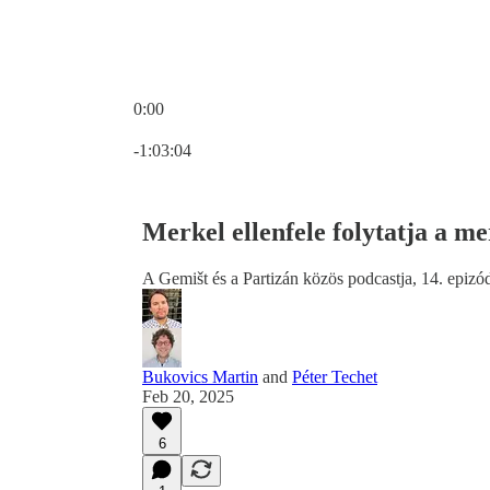
0:00
Current time: 0:00 / Total time: -1:03:04
-1:03:04
Merkel ellenfele folytatja a me
A Gemišt és a Partizán közös podcastja, 14. epizó
Bukovics Martin
and
Péter Techet
Feb 20, 2025
6