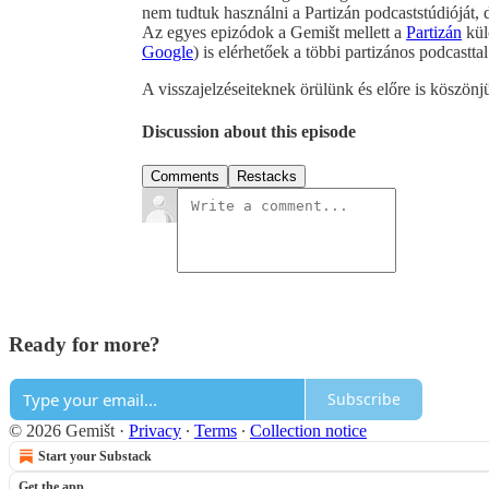
nem tudtuk használni a Partizán podcaststúdióját,
Az egyes epizódok a Gemišt mellett a
Partizán
kül
Google
) is elérhetőek a többi partizános podcasttal
A visszajelzéseiteknek örülünk és előre is köszönj
Discussion about this episode
Comments
Restacks
Ready for more?
Subscribe
© 2026 Gemišt
·
Privacy
∙
Terms
∙
Collection notice
Start your Substack
Get the app