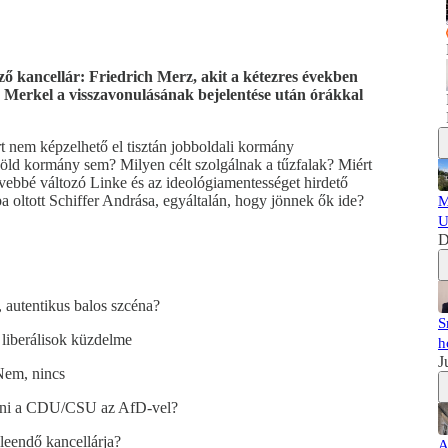
ző kancellár: Friedrich Merz, akit a kétezres években
 Merkel a visszavonulásának bejelentése után órákkal
 nem képzelhető el tisztán jobboldali kormány
öld kormány sem? Milyen célt szolgálnak a tűzfalak? Miért
ívebbé változó Linke és az ideológiamentességet hirdető
 oltott Schiffer Andrása, egyáltalán, hogy jönnek ők ide?
M
U
D
 autentikus balos szcéna?
S
 liberálisok küzdelme
h
J
Nem, nincs
ogni a CDU/CSU az AfD-vel?
leendő kancellárja?
A