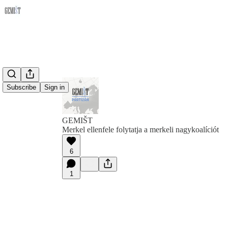
Subscribe
Sign in
GEMIŠT
Merkel ellenfele folytatja a merkeli nagykoalíciót
6
1