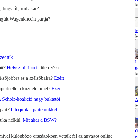
M
 hogy áll, mit akar?
ngült Wagenknecht pártja?
M
M
zedtük
L
tt?
Helyszíni riport
hitlerezéssel
b
M
élsőjobbra és a szélsőbalra?
Ezért
sőjobb elleni küzdelemmel?
Ezért
 Scholz-koalíció nagy buktatói
A
M
cpárt?
Interjúnk a pártelnökkel
tika nélkül.
Mit akar a BSW?
O
mivel különböző országokban vettük fel az anyagot online,
k