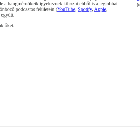
 de a hangmérnökeik igyekeznek kihozni ebből is a legjobbat.
M
önböző podcastos felületein (
YouTube
,
Spotify
,
Apple
,
 együtt.
ük őket.