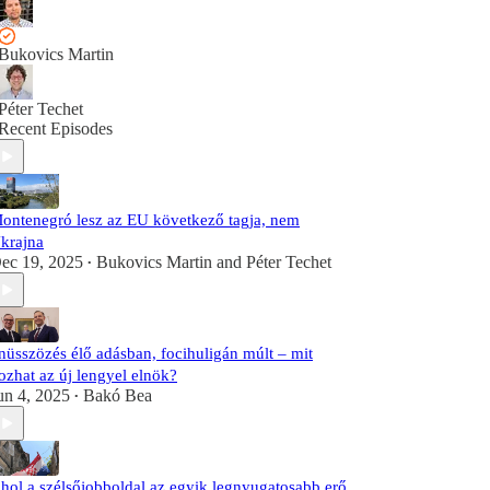
Bukovics Martin
Péter Techet
Recent Episodes
ontenegró lesz az EU következő tagja, nem
krajna
ec 19, 2025
Bukovics Martin
and
Péter Techet
•
nüsszözés élő adásban, focihuligán múlt – mit
ozhat az új lengyel elnök?
un 4, 2025
Bakó Bea
•
hol a szélsőjobboldal az egyik legnyugatosabb erő