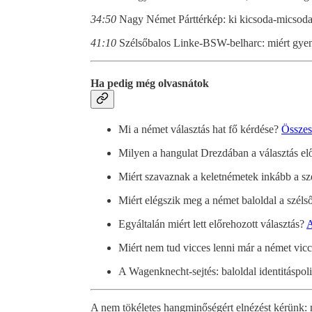
34:50
Nagy Német Párttérkép: ki kicsoda-micsoda,
41:10
Szélsőbalos Linke-BSW-belharc: miért gye
Ha pedig még olvasnátok
Mi a német választás hat fő kérdése?
Összes
Milyen a hangulat Drezdában a választás elő
Miért szavaznak a keletnémetek inkább a sz
Miért elégszik meg a német baloldal a szél
Egyáltalán miért lett előrehozott választás?
A
Miért nem tud vicces lenni már a német vic
A Wagenknecht-sejtés: baloldal identitáspoli
A nem tökéletes hangminőségért elnézést kérünk: 