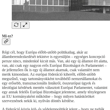
Mi ez?
Régi cél, hogy Európa előbb-utóbb politikailag, akár az
államberendezkedését tekintve is egyesüljön – egységes koncepció
persze nincs, mindenkié kicsit más. Van, aki egy új államot ért alatta,
van, aki csak egy nagyon erős Európai Bizottságot és Parlamentet –
de jellemzően ők is egy új államot akarnak, csak valamiért nem
merik kimondani. Az európai föderáció kiherélt, előbb-utóbb
megszűnő, vagy tartományokként továbbélő nemzetállamokat és
egy erősebb, transznacionális listákról, összeurópai ügyek és
ideológiai kérdések mentén választott Európai Parlamentet, valamint
egy annak felelős Európai Bizottságot jelentene, amely ténylegesen
az EU kormányaként működne – hogy milyen hatásköröket
szerveznének nekik ki, nyilván döntés kérdése.
A föderáció közös kül- és védelempolitikát jelent – hogy ne tudják