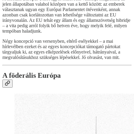
jelen állapotában valahol középen van a kettő között: az emberek
választanak ugyan egy Európai Parlamentet ötévenként, annak
azonban csak korlátozottan van lehetősége változtatni az EU
irányvonalán. Az EU tehát egy állam és egy államszövetség hibridje
– a vita pedig arról folyik bő hetven éve, hogy melyik felé, milyen
tempóban haladjunk.
Négy koncepció van versenyben, eltérő esélyekkel – a mai
hírlevélben ezeket és az egyes koncepciókat támogató pártokat
tárgyaljuk ki, az egyes elképzelések előnyeivel, hátrányaival, a
megvalósításukhoz szükséges lépésekkel. Jó olvasást, van mit.
A föderális Európa