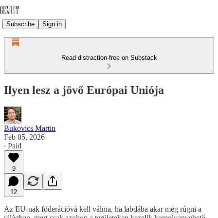
Subscribe
Sign in
Read distraction-free on Substack
Ilyen lesz a jövő Európai Uniója
Bukovics Martin
Feb 05, 2026
∙ Paid
9
12
Az EU-nak föderációvá kell válnia, ha labdába akar még rúgni a
világban, mert csak azokon a területeken kezelik komolyanvehető