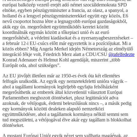
európai balközép vezető erejét adó német szociáldemokrata SPD
elnöke, egyben pénzügyminiszter a francia, az olasz, a spanyol, a
holland és a lengyel pénzügyminiszterekkel együtt egy közös, E6
nevű csoportot hozna létre a legnagyobb európai gazdaságokból,
akik egy ún. megerősített együttműködés keretei között
koordinálnák egymás között a tőkepiaci unió és az euró
megerősítését, a védelmi kiadásokat és a nyersanyagbeszerzéseket –
a február 12-i EU-csúcs előtt már egyeztetik is a pozíciójukat. Mi a
közös ebben? Míg Angela Merkel idején Németország az elmélyülő
integráció fékje volt, Friedrich Merz alatt a CDU/CSU
újrafelfedezte
Konrad Adenauer és Helmut Kohl agendáját, miszerint „több
Európát oda, ahol szükséges”.
Az EU jövőjét illetően már az 1950-es évek óta két ellentétes
felfogás uralkodik. Az egyik egy nemzetekfeletti unióra vágyik –
ahol a tagállami kormányok legfeljebb egyfajta felsőházként
megerősíthetik az emberek által közvetlenül választott Európai
Parlamentben meghozott döntéseket, plusz legitimációt adva
azoknak, de vétójoguk, érdemi beleszólásuk nincs –, a másik pedig
egy kormányok közötti dealeken alapuló nemzetközi
együttműködésre, ahol a tagállamok kormánya nélkül semmi sem
tud megszületni, a vétójogával élve akár egy tagállam is blokkolhat
döntéseket.
A mostani Európai Uniót egyik nézet sem vallhatja magáénak, az