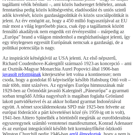
tagállami vétók bénítani –, ami közös hadsereget feltételez, annak
fenntartása pedig közös költségvetést, eladósodást és uniós szintű
adók kivetését, közös gazdaságpolitikát és közös szociálpolitikát is
jelent. Az érv emögött az, hogy a 450 millió fogyasztójával az EU
már most a világ legerősebb piaca, csak épp a tagállamok között
fennálló akadályok nem engedik ezt érvényesülni – márpedig az
„Európa” brand a világon mindenhol a megbízhatóságot jelenti, így
egy ténylegesen egyesült Európának nemcsak a gazdasági, de a
politikai potenciálja is nagy.
Az inspirációt kétségkívül az USA jelenti. Az első népszerű,
Richard Coudenhove-Kalergitől származó 1923-as koncepció – ami
az Osztrák-Magyar Monarchia Aurel Popovici által 1906-ban
javasolt reformjának
kiterjesztése lett volna a kontinensre; nem
csoda, hogy a gondolat fő képviselője később Habsburg Ottó volt –
már több, mint százéves. Az egységes Európa himnuszának már
1929-ben az Örömódát javasló Kalerginél „Páneurópa” a gyarmati
sorban tengődő Afrika nagyrészét is magában foglalta Grönland
lakott partvidékeivel és az akkor holland gyarmat Indonéziával
együtt. A német szociáldemokrata SPD már 1925-ben felvette az
európai föderációt a párt követelései közé (és 1959-ig ott is volt),
1941-ben Altiero Spinelliék a börtönből megírták az euroföderalista
egyszeregynek számító ventotenei manifesztumot, Konrad Adenauer
és az európai integrációtól később brit kormányfőként ódzkodó
Winston Churchill pedig 1946-ban
arról
álmodoztak
, hogy a nem is