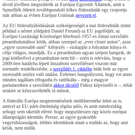
távoli jövőben megszületik az Európai Egyesült Államok, amit a
Spinelliék ötleteit továbbgondoló lelkes föderalisták egy csoportja
már abban az évben Európai Uniónak
nevezett el
.
Az EU föderalizálódásának szükségességét a mai föderalisták (mint
például a német zöldpárti Daniel Freund) az EU jogelődjét, az
Európai Gazdasági Közösséget létrehozó 1957-es római szerződés
preambulumához kötik, abban szerepel az „ever closer union”, azaz
„egyre szorosabb unió” kifejezés – ezalapján a folyamat iránya és
célja világos, mondják. Ez a preambulum ugyan szépen hangzik, de
jogi kötőerővel a preambulum nem bír – ezért is releváns, hogy a
2009-ben hatályba lépett lisszaboni szerződéssel viszont már
normatív rendelkezésbe, a
szerződés 1. cikkébe
írták bele az egyre
szorosabb unióra való utalást. Érdemes hangsúlyozni, hogy ezt anno
minden tagállam elfogadta és ratifikálta – még a magyar
parlamentben a szerződést
akkor dicsérő
Fidesz képviselői is –, tehát
senkire se kényszerítették rá mások.
A föderális Európa megteremtésének mellékterméke lehet az is,
amivel az EU-párti értelmiség régóta adós, és amit mindezidáig
sehogy sem sikerült elérni: hogy megszülessen egy közös európai
állampolgári identitás. Persze, az egyre gyakoribb
vegyesházasságok, többes identitások miatt a realitás az, hogy ami
késik, nem múlik.