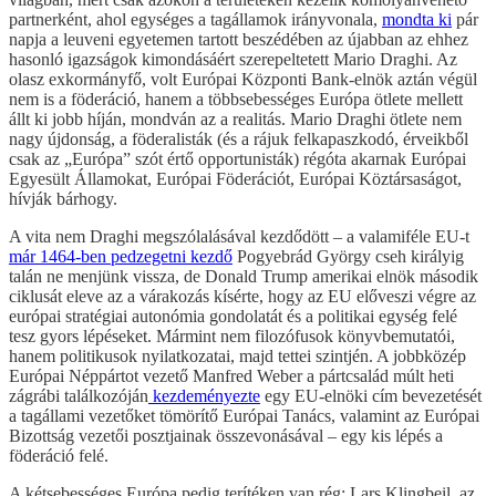
partnerként, ahol egységes a tagállamok irányvonala,
mondta ki
pár
napja a leuveni egyetemen tartott beszédében az újabban az ehhez
hasonló igazságok kimondásáért szerepeltetett Mario Draghi. Az
olasz exkormányfő, volt Európai Központi Bank-elnök aztán végül
nem is a föderáció, hanem a többsebességes Európa ötlete mellett
állt ki jobb híján, mondván az a realitás. Mario Draghi ötlete nem
nagy újdonság, a föderalisták (és a rájuk felkapaszkodó, érveikből
csak az „Európa” szót értő opportunisták) régóta akarnak Európai
Egyesült Államokat, Európai Föderációt, Európai Köztársaságot,
hívják bárhogy.
A vita nem Draghi megszólalásával kezdődött – a valamiféle EU-t
már 1464-ben pedzegetni kezdő
Pogyebrád György cseh királyig
talán ne menjünk vissza, de Donald Trump amerikai elnök második
ciklusát eleve az a várakozás kísérte, hogy az EU előveszi végre az
európai stratégiai autonómia gondolatát és a politikai egység felé
tesz gyors lépéseket. Mármint nem filozófusok könyvbemutatói,
hanem politikusok nyilatkozatai, majd tettei szintjén. A jobbközép
Európai Néppártot vezető Manfred Weber a pártcsalád múlt heti
zágrábi találkozóján
kezdeményezte
egy EU-elnöki cím bevezetését
a tagállami vezetőket tömörítő Európai Tanács, valamint az Európai
Bizottság vezetői posztjainak összevonásával – egy kis lépés a
föderáció felé.
A kétsebességes Európa pedig terítéken van rég: Lars Klingbeil, az