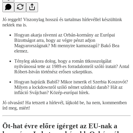
Jó reggelt! Viszonylag hosszú és tartalmas hírlevéllel készültünk
nektek ma is.
Hogyan akarja rávenni az Orbán-kormány az Európai
Bizottságot arra, hogy az végre pénzt adjon
Magyarországnak? Mi mennyire kamuszagú? Bakó Bea
elemez.
Tényleg akkora dolog, hogy a román titkosszolgálat
nyilvánossá tette az 1989-es forradalomról szóló iratait? Antal
Róbert-István történész erősen szkeptikus.
Hogyan hajrázik Babiš? Mikor ismerik el Szerbia Koszovót?
Milyen a lockdownról szóló német színházi darab? Hát az
infláció Svájcban? Közép-európai hírek.
Jó olvasást! Ha tetszett a hírlevél, lájkold be, ha nem, kommentben
írd meg, miért!
Öt-hat évre előre ígérget az EU-nak a