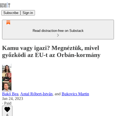
Subscribe
Sign in
Read distraction-free on Substack
Kamu vagy igazi? Megnéztük, mivel
győzködi az EU-t az Orbán-kormány
Bakó Bea
,
Antal Róbert-István
, and
Bukovics Martin
Jan 24, 2023
∙ Paid
6