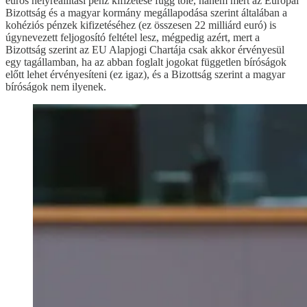
eurós helyreállítási pénz kifizetése függ tőle, hanem mert az Európai
Bizottság és a magyar kormány megállapodása szerint általában a
kohéziós pénzek kifizetéséhez (ez összesen 22 milliárd euró) is
úgynevezett feljogosító feltétel lesz, mégpedig azért, mert a
Bizottság szerint az EU Alapjogi Chartája csak akkor érvényesül
egy tagállamban, ha az abban foglalt jogokat független bíróságok
előtt lehet érvényesíteni (ez igaz), és a Bizottság szerint a magyar
bíróságok nem ilyenek.