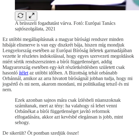
A brüsszeli fogadtatást várva. Fotó: Európai Tanács
sajtószolgálata, 2021
Ez utóbbi megállapításnak a magyar bírósági rendszer minden
hibáját elismerve is van egy diszkrét bája, hiszen míg mondjuk
Lengyelország esetében az Európai Bíróság ítéletek garmadájában
vezette le részletes indokolással, hogy egyes szervezeti megoldások
miért sértik rendszerszinten a bírói függetlenséget, addig
Magyarország esetében egy-két részletkérdésben született csak
hasonló
ítélet
az utóbbi időben. A Bizottság tehát orbánabb
Orbánnál, amikor az arra hivatott bíróságnál jobban tudja, hogy mi
jogsértő és mi nem, akarom mondani, mi politikailag tetsző és mi
nem.
Ezek azonban sajnos mára csak ízlésbeli nüanszoknak
számítanak, mert az tény: ha valahogy rá lehet venni
Orbánékat a bírói függetlenséget javító reformok
elfogadására, akkor azt kevésbé elegánsan is jobb, mint
sehogy.
De sikerült? Öt pontban szedjük össze!