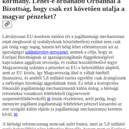
kormány. Lehet-e orbánabb Orbánnál a
Bizottság, hogy csak ezt követően utalja a
magyar pénzeket?
Látványosan EU-konform módon (és a jogállamisági mechanizmus
miatt meghozott új szabályoknak köszönhetően) ezúttal nem csak
pár óráig vagy napig, hanem két hétig lehet véleményezni azt az
igazságügyi
salátatörvény-tervezetet
, aminek a célja, hogy az
Európai Bizottságnak az igazságszolgáltatás függetlenségével
kapcsolatos aggályait orvosolja, és ezáltal hozzáférhetővé tegye
Magyarország számára a pénzeket az EU-s helyreállítási alapból,
amit az EU közös, így Magyarország által is vállalt hitelből
finanszíroz, és amiből 5,8 milliárd euróra egyelőre csak ácsingózunk
a mélységes bizottsági aggodalmak miatt. Ez tehát a korrupcióra
fókuszáló jogállamisági mechanizmustól külön dolog, a bírósági
reformokra vonatkozó feltételekről (úgynevezett
szupermérföldkövekről)
itt
írtunk részletesen, arról pedig, hogy
mennyire jogállami jogállamisági feltételeket pénzzel kizsarolni az
erre szolgáló külön eljárás (a jogállamisági mechanizmus) keretein
kívül,
itt
.
A bírósági reformcsomag nemcsak azért fontos, mert az 5,8 milliárd