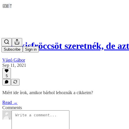
Egy kisfröccsöt szeretnék, de a
Subscribe
Sign in
Vágó Gábor
Sep 11, 2021
5
Miért ide írok, amikor bárhol lehoznák a cikkeim?
Read →
Comments