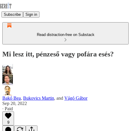
Subscribe
Sign in
Read distraction-free on Substack
Mi lesz itt, pénzeső vagy pofára esés?
Bakó Bea
,
Bukovics Martin
, and
Vágó Gábor
Sep 20, 2022
∙ Paid
9