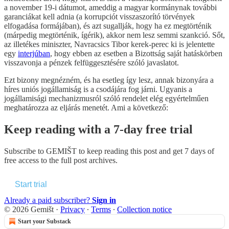
a november 19-i dátumot, ameddig a magyar kormánynak további
garanciákat kell adnia (a korrupciót visszaszorító törvények
elfogadása formájában), és azt sugallják, hogy ha ez megtörténik
(márpedig megtörténik, ígérik), akkor nem lesz semmi szankció. Sőt,
az illetékes miniszter, Navracsics Tibor kerek-perec ki is jelentette
egy
interjúban
, hogy ebben az esetben a Bizottság saját hatáskörben
visszavonja a pénzek felfüggesztésére szóló javaslatot.
Ezt bizony megnézném, és ha esetleg így lesz, annak bizonyára a
híres uniós jogállamiság is a csodájára fog járni. Ugyanis a
jogállamisági mechanizmusról szóló rendelet elég egyértelműen
meghatározza az eljárás menetét. Ami a következő:
Keep reading with a 7-day free trial
Subscribe to
GEMIŠT
to keep reading this post and get 7 days of
free access to the full post archives.
Start trial
Already a paid subscriber?
Sign in
© 2026 Gemišt
·
Privacy
∙
Terms
∙
Collection notice
Start your Substack