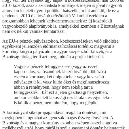
hogy von der Leyenék úgy látják, a közbeszerzéseken már 2005 és
2010 között, azaz a szocialista kormányok idején is jóval nagyobb
arányban lehetett nyerni politikai hátszéllel, mint anélkül, de ez a
tendencia 2010 óta tovább erősödött.) Valamint ezekben a
programokban lehetnek kedvezményezettek az új közérdekű
vagyonkezelő alapítványok is, amelyekkel szemben a Bizottságnak
nem ok nélkül vannak fenntartásai.
Az EU-s pénzek pályázatokon, közbeszerzéseken való elköltése
egyébként jellemzően előfinanszírozással történik: magyarul a
kormány kiírja a pályázatot, magyar közpénzből kifizeti, és a
Bizottság utólag téríti azt meg, miután a projekt teljesült.
Vagyis a pénzek felfüggesztése (vagy az ezzel
kapcsolatos, valószínűnek látszó további időhúzás)
esetén a kormány két dolgot tehet: vagy kevesebb
pályázatot ír ki, vagy kiírja őket és megfinanszírozza
abban a reményben, hogy nem sokáig tart a
felfüggesztés – bár ezt a jelen gazdasági helyzetben,
amikor csökkentett lakossági rezsiárakra és egyebekre
is költik a pénzt, nem hinném, hogy meglépik.
A kormányzat sikerpropagandával reagált a döntésre, ami
meglepően hangozhat az igencsak magas összeg fényében. A
Bizottság és a magyar kormány azonban szépen összehangolva
mellébeszél arról, hogy miről is szól a vasárnapi döntés: belengették