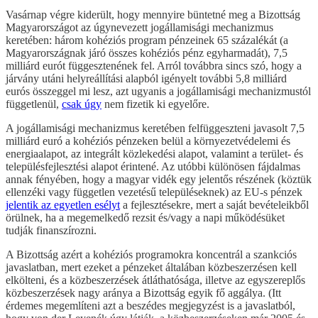
Vasárnap végre kiderült, hogy mennyire büntetné meg a Bizottság
Magyarországot az úgynevezett jogállamisági mechanizmus
keretében: három kohéziós program pénzeinek 65 százalékát (a
Magyarországnak járó összes kohéziós pénz egyharmadát), 7,5
milliárd eurót függesztenének fel. Arról továbbra sincs szó, hogy a
járvány utáni helyreállítási alapból igényelt további 5,8 milliárd
eurós összeggel mi lesz, azt ugyanis a jogállamisági mechanizmustól
függetlenül,
csak úgy
nem fizetik ki egyelőre.
A jogállamisági mechanizmus keretében felfüggeszteni javasolt 7,5
milliárd euró a kohéziós pénzeken belül a környezetvédelemi és
energiaalapot, az integrált közlekedési alapot, valamint a terület- és
településfejlesztési alapot érintené. Az utóbbi különösen fájdalmas
annak fényében, hogy a magyar vidék egy jelentős részének (köztük
ellenzéki vagy független vezetésű településeknek) az EU-s pénzek
jelentik az egyetlen esélyt
a fejlesztésekre, mert a saját bevételeikből
örülnek, ha a megemelkedő rezsit és/vagy a napi működésüket
tudják finanszírozni.
A Bizottság azért a kohéziós programokra koncentrál a szankciós
javaslatban, mert ezeket a pénzeket általában közbeszerzésen kell
elkölteni, és a közbeszerzések átláthatósága, illetve az egyszereplős
közbeszerzések nagy aránya a Bizottság egyik fő aggálya. (Itt
érdemes megemlíteni azt a beszédes megjegyzést is a javaslatból,