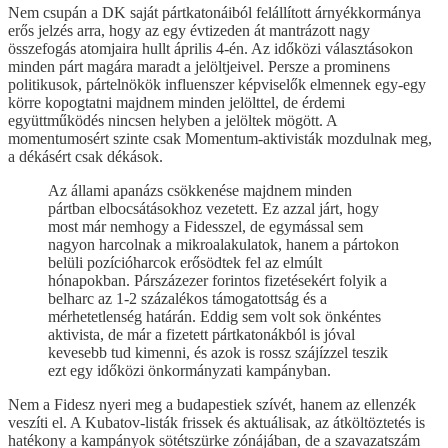
Nem csupán a DK saját pártkatonáiból felállított árnyékkormánya
erős jelzés arra, hogy az egy évtizeden át mantrázott nagy
összefogás atomjaira hullt április 4-én. Az időközi választásokon
minden párt magára maradt a jelöltjeivel. Persze a prominens
politikusok, pártelnökök influenszer képviselők elmennek egy-egy
körre kopogtatni majdnem minden jelölttel, de érdemi
együttműködés nincsen helyben a jelöltek mögött. A
momentumosért szinte csak Momentum-aktivisták mozdulnak meg,
a dékásért csak dékások.
Az állami apanázs csökkenése majdnem minden
pártban elbocsátásokhoz vezetett. Ez azzal járt, hogy
most már nemhogy a Fidesszel, de egymással sem
nagyon harcolnak a mikroalakulatok, hanem a pártokon
belüli pozícióharcok erősödtek fel az elmúlt
hónapokban. Párszázezer forintos fizetésekért folyik a
belharc az 1-2 százalékos támogatottság és a
mérhetetlenség határán. Eddig sem volt sok önkéntes
aktivista, de már a fizetett pártkatonákból is jóval
kevesebb tud kimenni, és azok is rossz szájízzel teszik
ezt egy időközi önkormányzati kampányban.
Nem a Fidesz nyeri meg a budapestiek szívét, hanem az ellenzék
veszíti el. A Kubatov-listák frissek és aktuálisak, az átköltöztetés is
hatékony a kampányok sötétszürke zónájában, de a szavazatszám