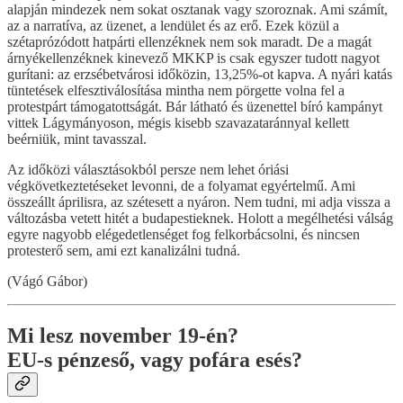
alapján mindezek nem sokat osztanak vagy szoroznak. Ami számít,
az a narratíva, az üzenet, a lendület és az erő. Ezek közül a
szétaprózódott hatpárti ellenzéknek nem sok maradt. De a magát
árnyékellenzéknek kinevező MKKP is csak egyszer tudott nagyot
gurítani: az erzsébetvárosi időközin, 13,25%-ot kapva. A nyári katás
tüntetések elfesztiválosítása mintha nem pörgette volna fel a
protestpárt támogatottságát. Bár látható és üzenettel bíró kampányt
vittek Lágymányoson, mégis kisebb szavazataránnyal kellett
beérniük, mint tavasszal.
Az időközi választásokból persze nem lehet óriási
végkövetkeztetéseket levonni, de a folyamat egyértelmű. Ami
összeállt áprilisra, az szétesett a nyáron. Nem tudni, mi adja vissza a
változásba vetett hitét a budapestieknek. Holott a megélhetési válság
egyre nagyobb elégedetlenséget fog felkorbácsolni, és nincsen
protesterő sem, ami ezt kanalizálni tudná.
(Vágó Gábor)
Mi lesz november 19-én?
EU-s pénzeső, vagy pofára esés?