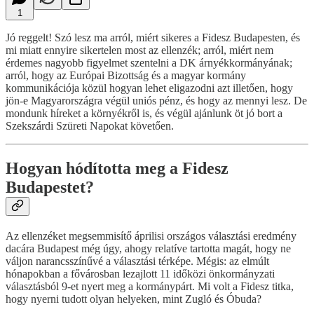
1
Jó reggelt! Szó lesz ma arról, miért sikeres a Fidesz Budapesten, és
mi miatt ennyire sikertelen most az ellenzék; arról, miért nem
érdemes nagyobb figyelmet szentelni a DK árnyékkormányának;
arról, hogy az Európai Bizottság és a magyar kormány
kommunikációja közül hogyan lehet eligazodni azt illetően, hogy
jön-e Magyarországra végül uniós pénz, és hogy az mennyi lesz. De
mondunk híreket a környékről is, és végül ajánlunk öt jó bort a
Szekszárdi Szüreti Napokat követően.
Hogyan hódította meg a Fidesz
Budapestet?
Az ellenzéket megsemmisítő áprilisi országos választási eredmény
dacára Budapest még úgy, ahogy relatíve tartotta magát, hogy ne
váljon narancsszínűvé a választási térképe. Mégis: az elmúlt
hónapokban a fővárosban lezajlott 11 időközi önkormányzati
választásból 9-et nyert meg a kormánypárt. Mi volt a Fidesz titka,
hogy nyerni tudott olyan helyeken, mint Zugló és Óbuda?