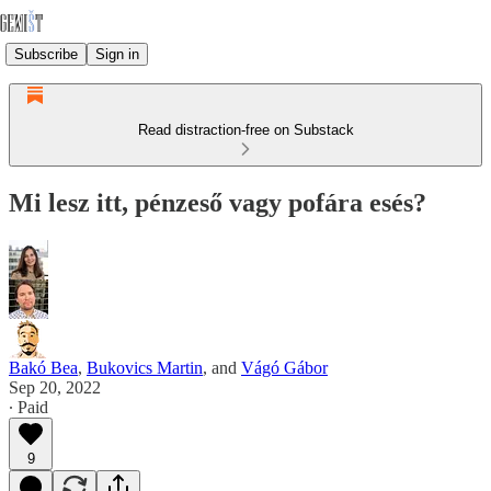
Subscribe
Sign in
Read distraction-free on Substack
Mi lesz itt, pénzeső vagy pofára esés?
Bakó Bea
,
Bukovics Martin
, and
Vágó Gábor
Sep 20, 2022
∙ Paid
9