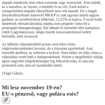
alapján mindezek nem sokat osztanak vagy szoroznak. Ami számít,
az a narratíva, az üzenet, a lendület és az erő. Ezek közül a
szétaprózódott hatpárti ellenzéknek nem sok maradt. De a magát
árnyékellenzéknek kinevező MKKP is csak egyszer tudott nagyot
gurítani: az erzsébetvárosi időközin, 13,25%-ot kapva. A nyári katás
tüntetések elfesztiválosítása mintha nem pörgette volna fel a
protestpárt támogatottságát. Bár látható és üzenettel bíró kampányt
vittek Lágymányoson, mégis kisebb szavazataránnyal kellett
beérniük, mint tavasszal.
Az időközi választásokból persze nem lehet óriási
végkövetkeztetéseket levonni, de a folyamat egyértelmű. Ami
összeállt áprilisra, az szétesett a nyáron. Nem tudni, mi adja vissza a
változásba vetett hitét a budapestieknek. Holott a megélhetési válság
egyre nagyobb elégedetlenséget fog felkorbácsolni, és nincsen
protesterő sem, ami ezt kanalizálni tudná.
(Vágó Gábor)
Mi lesz november 19-én?
EU-s pénzeső, vagy pofára esés?