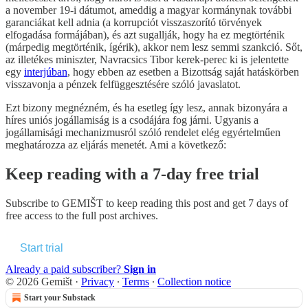
a november 19-i dátumot, ameddig a magyar kormánynak további
garanciákat kell adnia (a korrupciót visszaszorító törvények
elfogadása formájában), és azt sugallják, hogy ha ez megtörténik
(márpedig megtörténik, ígérik), akkor nem lesz semmi szankció. Sőt,
az illetékes miniszter, Navracsics Tibor kerek-perec ki is jelentette
egy
interjúban
, hogy ebben az esetben a Bizottság saját hatáskörben
visszavonja a pénzek felfüggesztésére szóló javaslatot.
Ezt bizony megnézném, és ha esetleg így lesz, annak bizonyára a
híres uniós jogállamiság is a csodájára fog járni. Ugyanis a
jogállamisági mechanizmusról szóló rendelet elég egyértelműen
meghatározza az eljárás menetét. Ami a következő:
Keep reading with a 7-day free trial
Subscribe to
GEMIŠT
to keep reading this post and get 7 days of
free access to the full post archives.
Start trial
Already a paid subscriber?
Sign in
© 2026 Gemišt
·
Privacy
∙
Terms
∙
Collection notice
Start your Substack