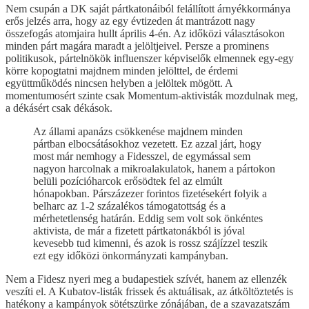
Nem csupán a DK saját pártkatonáiból felállított árnyékkormánya
erős jelzés arra, hogy az egy évtizeden át mantrázott nagy
összefogás atomjaira hullt április 4-én. Az időközi választásokon
minden párt magára maradt a jelöltjeivel. Persze a prominens
politikusok, pártelnökök influenszer képviselők elmennek egy-egy
körre kopogtatni majdnem minden jelölttel, de érdemi
együttműködés nincsen helyben a jelöltek mögött. A
momentumosért szinte csak Momentum-aktivisták mozdulnak meg,
a dékásért csak dékások.
Az állami apanázs csökkenése majdnem minden
pártban elbocsátásokhoz vezetett. Ez azzal járt, hogy
most már nemhogy a Fidesszel, de egymással sem
nagyon harcolnak a mikroalakulatok, hanem a pártokon
belüli pozícióharcok erősödtek fel az elmúlt
hónapokban. Párszázezer forintos fizetésekért folyik a
belharc az 1-2 százalékos támogatottság és a
mérhetetlenség határán. Eddig sem volt sok önkéntes
aktivista, de már a fizetett pártkatonákból is jóval
kevesebb tud kimenni, és azok is rossz szájízzel teszik
ezt egy időközi önkormányzati kampányban.
Nem a Fidesz nyeri meg a budapestiek szívét, hanem az ellenzék
veszíti el. A Kubatov-listák frissek és aktuálisak, az átköltöztetés is
hatékony a kampányok sötétszürke zónájában, de a szavazatszám