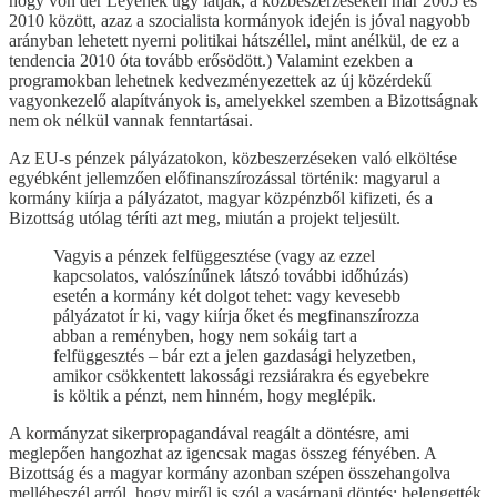
hogy von der Leyenék úgy látják, a közbeszerzéseken már 2005 és
2010 között, azaz a szocialista kormányok idején is jóval nagyobb
arányban lehetett nyerni politikai hátszéllel, mint anélkül, de ez a
tendencia 2010 óta tovább erősödött.) Valamint ezekben a
programokban lehetnek kedvezményezettek az új közérdekű
vagyonkezelő alapítványok is, amelyekkel szemben a Bizottságnak
nem ok nélkül vannak fenntartásai.
Az EU-s pénzek pályázatokon, közbeszerzéseken való elköltése
egyébként jellemzően előfinanszírozással történik: magyarul a
kormány kiírja a pályázatot, magyar közpénzből kifizeti, és a
Bizottság utólag téríti azt meg, miután a projekt teljesült.
Vagyis a pénzek felfüggesztése (vagy az ezzel
kapcsolatos, valószínűnek látszó további időhúzás)
esetén a kormány két dolgot tehet: vagy kevesebb
pályázatot ír ki, vagy kiírja őket és megfinanszírozza
abban a reményben, hogy nem sokáig tart a
felfüggesztés – bár ezt a jelen gazdasági helyzetben,
amikor csökkentett lakossági rezsiárakra és egyebekre
is költik a pénzt, nem hinném, hogy meglépik.
A kormányzat sikerpropagandával reagált a döntésre, ami
meglepően hangozhat az igencsak magas összeg fényében. A
Bizottság és a magyar kormány azonban szépen összehangolva
mellébeszél arról, hogy miről is szól a vasárnapi döntés: belengették