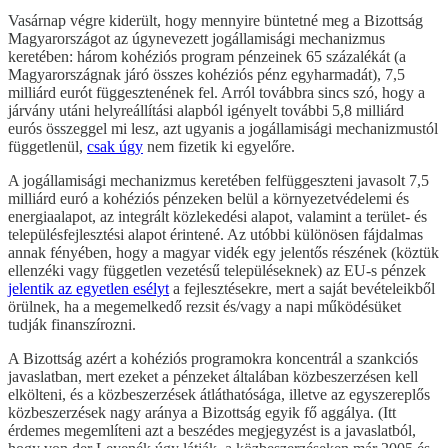
Vasárnap végre kiderült, hogy mennyire büntetné meg a Bizottság
Magyarországot az úgynevezett jogállamisági mechanizmus
keretében: három kohéziós program pénzeinek 65 százalékát (a
Magyarországnak járó összes kohéziós pénz egyharmadát), 7,5
milliárd eurót függesztenének fel. Arról továbbra sincs szó, hogy a
járvány utáni helyreállítási alapból igényelt további 5,8 milliárd
eurós összeggel mi lesz, azt ugyanis a jogállamisági mechanizmustól
függetlenül,
csak úgy
nem fizetik ki egyelőre.
A jogállamisági mechanizmus keretében felfüggeszteni javasolt 7,5
milliárd euró a kohéziós pénzeken belül a környezetvédelemi és
energiaalapot, az integrált közlekedési alapot, valamint a terület- és
településfejlesztési alapot érintené. Az utóbbi különösen fájdalmas
annak fényében, hogy a magyar vidék egy jelentős részének (köztük
ellenzéki vagy független vezetésű településeknek) az EU-s pénzek
jelentik az egyetlen esélyt
a fejlesztésekre, mert a saját bevételeikből
örülnek, ha a megemelkedő rezsit és/vagy a napi működésüket
tudják finanszírozni.
A Bizottság azért a kohéziós programokra koncentrál a szankciós
javaslatban, mert ezeket a pénzeket általában közbeszerzésen kell
elkölteni, és a közbeszerzések átláthatósága, illetve az egyszereplős
közbeszerzések nagy aránya a Bizottság egyik fő aggálya. (Itt
érdemes megemlíteni azt a beszédes megjegyzést is a javaslatból,