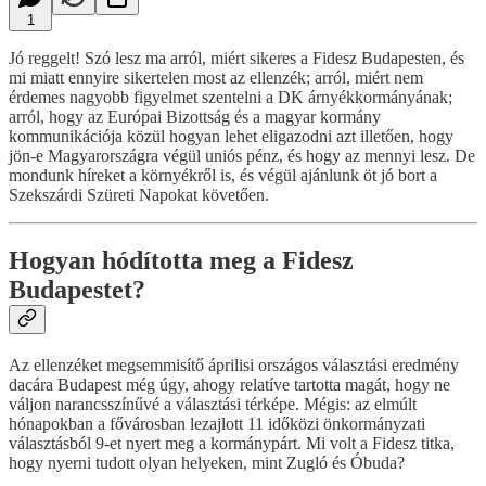
1
Jó reggelt! Szó lesz ma arról, miért sikeres a Fidesz Budapesten, és
mi miatt ennyire sikertelen most az ellenzék; arról, miért nem
érdemes nagyobb figyelmet szentelni a DK árnyékkormányának;
arról, hogy az Európai Bizottság és a magyar kormány
kommunikációja közül hogyan lehet eligazodni azt illetően, hogy
jön-e Magyarországra végül uniós pénz, és hogy az mennyi lesz. De
mondunk híreket a környékről is, és végül ajánlunk öt jó bort a
Szekszárdi Szüreti Napokat követően.
Hogyan hódította meg a Fidesz
Budapestet?
Az ellenzéket megsemmisítő áprilisi országos választási eredmény
dacára Budapest még úgy, ahogy relatíve tartotta magát, hogy ne
váljon narancsszínűvé a választási térképe. Mégis: az elmúlt
hónapokban a fővárosban lezajlott 11 időközi önkormányzati
választásból 9-et nyert meg a kormánypárt. Mi volt a Fidesz titka,
hogy nyerni tudott olyan helyeken, mint Zugló és Óbuda?