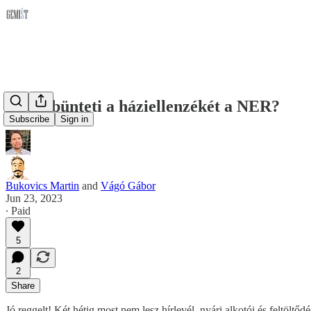
Miért bünteti a háziellenzékét a NER?
Subscribe
Sign in
Bukovics Martin
and
Vágó Gábor
Jun 23, 2023
∙ Paid
5
2
Share
Jó reggelt! Két hétig most nem lesz hírlevél, nyári alkotói és feltöltő