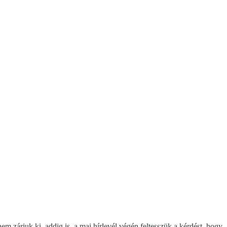
nem zárjuk ki, addig is, a mai hírlevél végén feltesszük a kérdést, hogy