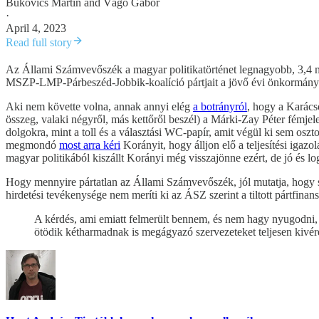
Bukovics Martin
and
Vágó Gábor
·
April 4, 2023
Read full story
Az Állami Számvevőszék a magyar politikatörténet legnagyobb, 3,4 mil
MSZP-LMP-Párbeszéd-Jobbik-koalíció pártjait a jövő évi önkormányzat
Aki nem követte volna, annak annyi elég
a botrányról
, hogy a Karács
összeg, valaki négyről, más kettőről beszél) a Márki-Zay Péter fémj
dolgokra, mint a toll és a választási WC-papír, amit végül ki sem os
megmondó
most arra kéri
Korányit, hogy álljon elő a teljesítési igazol
magyar politikából kiszállt Korányi még visszajönne ezért, de jó és l
Hogy mennyire pártatlan az Állami Számvevőszék, jól mutatja, hogy
hirdetési tevékenysége nem meríti ki az ÁSZ szerint a tiltott pártfinan
A kérdés, ami emiatt felmerült bennem, és nem hagy nyugodni, 
ötödik kétharmadnak is megágyazó szervezeteket teljesen kivér