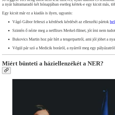
a nyár hátramaradó két hónapjában esetleg kértek-e egy kicsit más, töb
Egy kicsit már ez a kiadás is ilyen, ugyanis:
Vágó Gábor felteszi a kérdések kérdését az ellenzéki pártok
bel
Szintén ő nézte meg a netflixes Merkel-filmet, jót írni nem tudot
Bukovics Martin hoz pár hírt a tengerpartról, ami jól jöhet a ny
Végül pár szó a Medicik boráról, a nyárról meg egy pályázatról.
Miért bünteti a háziellenzékét a NER?