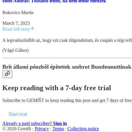
Hont András: Tisztább lenne, ha nem lenne ellenzék
Bukovics Martin
·
March 7, 2023
Read full story
A legvalószínűbb az, hogy ezt csak túlgondolom, és csupán a régi ref
(Vágó Gábor)
Brit állami pénzből építettek szobrot Bundesmuttinak 
Keep reading with a 7-day free trial
Subscribe to
GEMIŠT
to keep reading this post and get 7 days of free 
Start trial
Already a paid subscriber?
Sign in
© 2026 Gemišt
·
Privacy
∙
Terms
∙
Collection notice