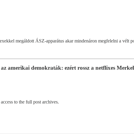
lexekkel megáldott ÁSZ-apparátus akar mindenáron megfelelni a vélt po
az amerikai demokraták: ezért rossz a netflixes Merkel
access to the full post archives.