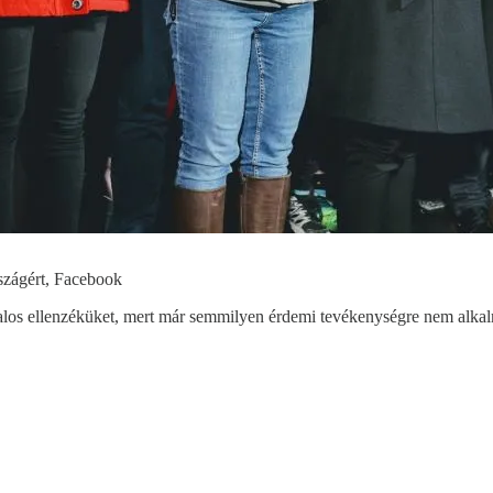
szágért, Facebook
talos ellenzéküket, mert már semmilyen érdemi tevékenységre nem alkalma