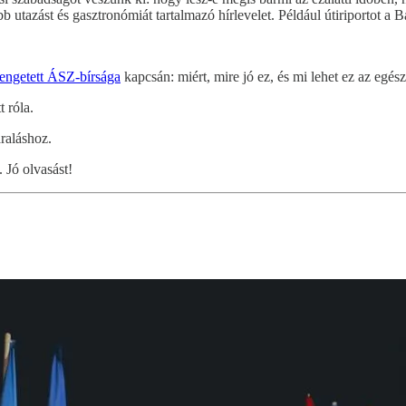
b utazást és gasztronómiát tartalmazó hírlevelet. Például útiriportot a 
engetett ÁSZ-bírsága
kapcsán: miért, mire jó ez, és mi lehet ez az egés
t róla.
araláshoz.
 Jó olvasást!