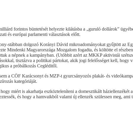
liárd forintos büntetését helyezte kilátásba a „guruló dollárok” ügyé
i és európai parlamenti választások előtt.
ony-stábban dolgozó Korányi Dávid mikroadományokat gyűjtött az Egyes
elezte Mindenki Magyarországa Mozgalom fogadta, és költötte el részb
ztottak a népnek a kampányban. (Utóbbit azért az MKKP aktivistái szétsz
ásokkal, tisztázva a politikai pártokat, akik jogi felelősséget kell, hogy
ogikus a próbálkozás Cegléditől.
 sem a CÖF Karácsonyt és MZP-t gyurcsányozós plakát- és videókampá
szírozás kategóriáját.
hogy miért is akarhatja eszközteleníteni a domesztikált háziellenzéké
eztessék, és hogy a hamvaikból valami új ellenzék szülessen meg, ami t