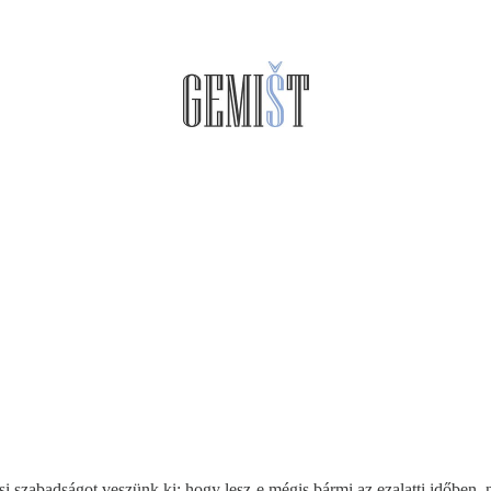
dési szabadságot veszünk ki: hogy lesz-e mégis bármi az ezalatti időben, 