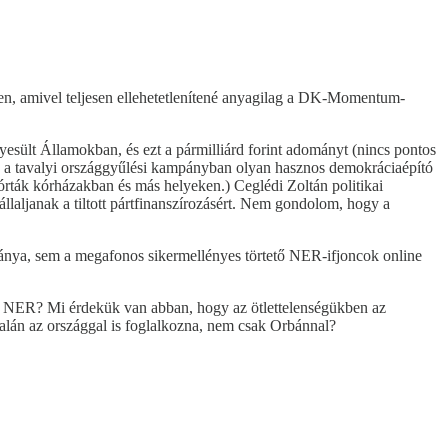
ben, amivel teljesen ellehetetlenítené anyagilag a DK-Momentum-
ült Államokban, és ezt a pármilliárd forint adományt (nincs pontos
en a tavalyi országgyűlési kampányban olyan hasznos demokráciaépító
órták kórházakban és más helyeken.) Ceglédi Zoltán politikai
 vállaljanak a tiltott pártfinanszírozásért. Nem gondolom, hogy a
nya, sem a megafonos sikermellényes törtető NER-ifjoncok online
t a NER? Mi érdekük van abban, hogy az ötlettelenségükben az
alán az országgal is foglalkozna, nem csak Orbánnal?