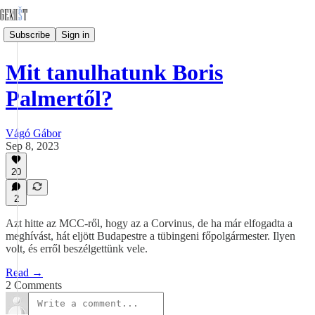
Subscribe
Sign in
Mit tanulhatunk Boris
Palmertől?
Vágó Gábor
Sep 8, 2023
20
2
Azt hitte az MCC-ről, hogy az a Corvinus, de ha már elfogadta a
meghívást, hát eljött Budapestre a tübingeni főpolgármester. Ilyen
volt, és erről beszélgettünk vele.
Read →
2 Comments