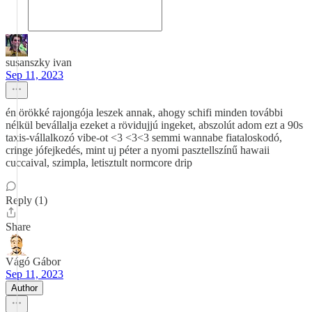
susanszky ivan
Sep 11, 2023
én örökké rajongója leszek annak, ahogy schifi minden további
nélkül bevállalja ezeket a rövidujjú ingeket, abszolút adom ezt a 90s
taxis-vállalkozó vibe-ot <3 <3<3 semmi wannabe fiataloskodó,
cringe jófejkedés, mint uj péter a nyomi pasztellszínű hawaii
cuccaival, szimpla, letisztult normcore drip
Reply (1)
Share
Vágó Gábor
Sep 11, 2023
Author