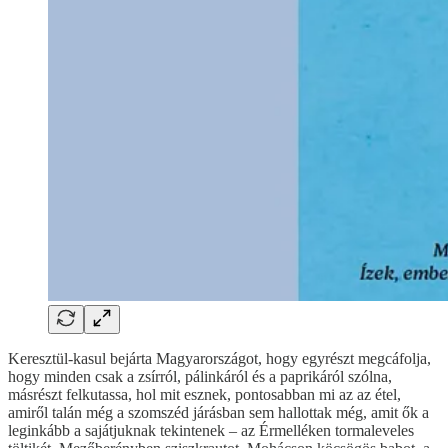
Keresztül-kasul bejárta Magyarországot, hogy egyrészt megcáfolja,
hogy minden csak a zsírról, pálinkáról és a paprikáról szólna,
másrészt felkutassa, hol mit esznek, pontosabban mi az az étel,
amiről talán még a szomszéd járásban sem hallottak még, amit ők a
leginkább a sajátjuknak tekintenek – az Érmelléken tormaleveles