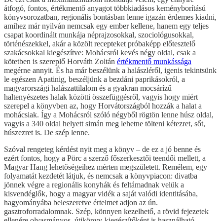
átfogó, fontos, értékmentő anyagot többkiadásos keményborítású
könyvsorozatban, regionális bontásban lenne igazán érdemes kiadni,
amihez már nyilván nemcsak egy ember kellene, hanem egy teljes
csapat koordinált munkája néprajzosokkal, szociológusokkal,
történészekkel, akár a közölt recepteket próbaképp előtesztelő
szakácsokkal kiegészítve: Mohácsról kevés négy oldal, csak a
kötetben is szereplő Horváth Zoltán
értékmentő munkássága
megérne annyit. És ha már beszélünk a halászléről, igenis tekintsünk
le egészen Apatinig, beszéljünk a bezdáni paprikásokról, a
magyarországi halászattilalom és a gyakran mocsárízű
haltenyészetes halak közötti összefüggésről, vagyis hogy miért
szerepel a könyvben az, hogy Horvátországból hozzák a halat a
mohácsiak. Így a Mohácsról szóló négyből rögtön lenne húsz oldal,
vagyis a 340 oldal helyett simán meg lehetne tölteni kétezret, sőt,
húszezret is. De szép lenne.
Szóval rengeteg kérdést nyit meg a könyv – de ez a jó benne és
ezért fontos, hogy a Pörc a szerző főszerkesztői teendői mellett, a
Magyar Hang lehetőségeihez mérten megszületett. Remélem, egy
folyamatát kezdetét látjuk, és nemcsak a könyvpiacon: divatba
jönnek végre a regionális konyhák és feltámadnak velük a
kisvendéglők, hogy a magyar vidék a saját valódi identitásába,
hagyományába beleszeretve értelmet adjon az ún.
gasztroforradalomnak. Szép, könnyen kezelhető, a rövid fejezetek
ellenére olvasmányos, útikönyv-kiegészítőként is használható