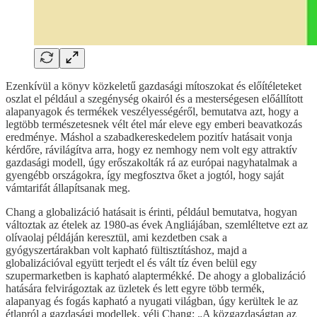
Ezenkívül a könyv közkeletű gazdasági mítoszokat és előítéleteket
oszlat el például a szegénység okairól és a mesterségesen előállított
alapanyagok és termékek veszélyességéről, bemutatva azt, hogy a
legtöbb természetesnek vélt étel már eleve egy emberi beavatkozás
eredménye. Máshol a szabadkereskedelem pozitív hatásait vonja
kérdőre, rávilágítva arra, hogy ez nemhogy nem volt egy attraktív
gazdasági modell, úgy erőszakolták rá az európai nagyhatalmak a
gyengébb országokra, így megfosztva őket a jogtól, hogy saját
vámtarifát állapítsanak meg.
Chang a globalizáció hatásait is érinti, például bemutatva, hogyan
változtak az ételek az 1980-as évek Angliájában, szemléltetve ezt az
olívaolaj példáján keresztül, ami kezdetben csak a
gyógyszertárakban volt kapható fültisztításhoz, majd a
globalizációval együtt terjedt el és vált tíz éven belül egy
szupermarketben is kapható alaptermékké. De ahogy a globalizáció
hatására felvirágoztak az üzletek és lett egyre több termék,
alapanyag és fogás kapható a nyugati világban, úgy kerültek le az
étlapról a gazdasági modellek, véli Chang: „A közgazdaságtan az