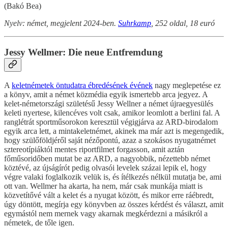
(Bakó Bea)
Nyelv: német, megjelent 2024-ben.
Suhrkamp
, 252 oldal, 18 euró
Jessy Wellmer: Die neue Entfremdung
A
keletnémetek öntudatra ébredésének évének
nagy meglepetése ez
a könyv, amit a német közmédia egyik ismertebb arca jegyez. A
kelet-németországi születésű Jessy Wellner a német újraegyesülés
keleti nyertese, kilencéves volt csak, amikor leomlott a berlini fal. A
ranglétrát sportműsorokon keresztül végigjárva az ARD-birodalom
egyik arca lett, a mintakeletnémet, akinek ma már azt is megengedik,
hogy szülőföldjéről saját nézőpontú, azaz a szokásos nyugatnémet
sztereotípiáktól mentes riportfilmet forgasson, amit aztán
főműsoridőben mutat be az ARD, a nagyobbik, nézettebb német
köztévé, az újságírót pedig olvasói levelek százai lepik el, hogy
végre valaki foglalkozik velük is, és ítélkezés nélkül mutatja be, ami
ott van. Wellmer ha akarta, ha nem, már csak munkája miatt is
közvetítővé vált a kelet és a nyugat között, és mikor erre ráébredt,
úgy döntött, megírja egy könyvben az összes kérdést és választ, amit
egymástól nem mernek vagy akarnak megkérdezni a másikról a
németek, de tőle igen.