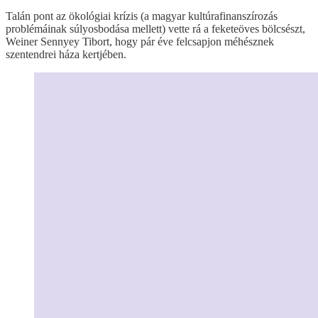
Talán pont az ökológiai krízis (a magyar kultúrafinanszírozás
problémáinak súlyosbodása mellett) vette rá a feketeöves bölcsészt,
Weiner Sennyey Tibort, hogy pár éve felcsapjon méhésznek
szentendrei háza kertjében.