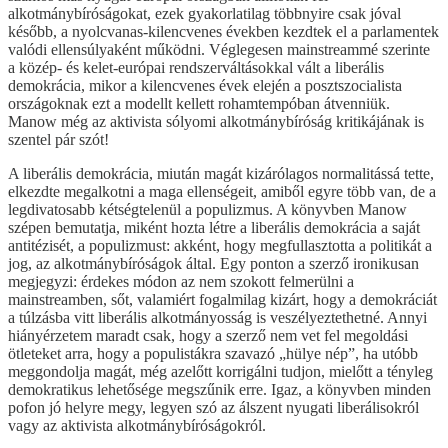
alkotmánybíróságokat, ezek gyakorlatilag többnyire csak jóval
később, a nyolcvanas-kilencvenes években kezdtek el a parlamentek
valódi ellensúlyaként működni. Véglegesen mainstreammé szerinte
a közép- és kelet-európai rendszerváltásokkal vált a liberális
demokrácia, mikor a kilencvenes évek elején a posztszocialista
országoknak ezt a modellt kellett rohamtempóban átvenniük.
Manow még az aktivista sólyomi alkotmánybíróság kritikájának is
szentel pár szót!
A liberális demokrácia, miután magát kizárólagos normalitássá tette,
elkezdte megalkotni a maga ellenségeit, amiből egyre több van, de a
legdivatosabb kétségtelenül a populizmus. A könyvben Manow
szépen bemutatja, miként hozta létre a liberális demokrácia a saját
antitézisét, a populizmust: akként, hogy megfullasztotta a politikát a
jog, az alkotmánybíróságok által. Egy ponton a szerző ironikusan
megjegyzi: érdekes módon az nem szokott felmerülni a
mainstreamben, sőt, valamiért fogalmilag kizárt, hogy a demokráciát
a túlzásba vitt liberális alkotmányosság is veszélyeztethetné. Annyi
hiányérzetem maradt csak, hogy a szerző nem vet fel megoldási
ötleteket arra, hogy a populistákra szavazó „hülye nép”, ha utóbb
meggondolja magát, még azelőtt korrigálni tudjon, mielőtt a tényleg
demokratikus lehetősége megszűnik erre. Igaz, a könyvben minden
pofon jó helyre megy, legyen szó az álszent nyugati liberálisokról
vagy az aktivista alkotmánybíróságokról.