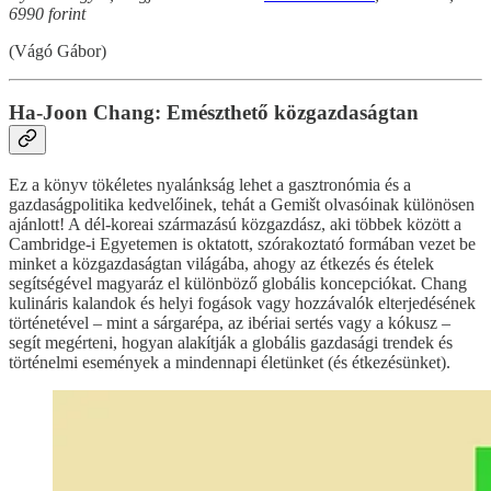
6990 forint
(Vágó Gábor)
Ha-Joon Chang: Emészthető közgazdaságtan
Ez a könyv tökéletes nyalánkság lehet a gasztronómia és a
gazdaságpolitika kedvelőinek, tehát a Gemišt olvasóinak különösen
ajánlott! A dél-koreai származású közgazdász, aki többek között a
Cambridge-i Egyetemen is oktatott, szórakoztató formában vezet be
minket a közgazdaságtan világába, ahogy az étkezés és ételek
segítségével magyaráz el különböző globális koncepciókat. Chang
kulináris kalandok és helyi fogások vagy hozzávalók elterjedésének
történetével – mint a sárgarépa, az ibériai sertés vagy a kókusz –
segít megérteni, hogyan alakítják a globális gazdasági trendek és
történelmi események a mindennapi életünket (és étkezésünket).