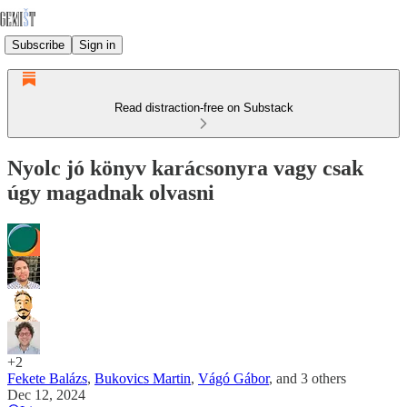
Subscribe
Sign in
Read distraction-free on Substack
Nyolc jó könyv karácsonyra vagy csak
úgy magadnak olvasni
+2
Fekete Balázs
,
Bukovics Martin
,
Vágó Gábor
, and
3 others
Dec 12, 2024