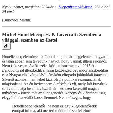
Nyelv: német, megjelent 2024-ben.
Kiepenheuer&Witsch
, 256 oldal,
24 euró
(Bukovics Martin)
Michel Houellebecq: H. P. Lovecraft: Szemben a
világgal, szemben az élettel
Houellebecq életművének főbb darabjai már megjelentek magyarul,
és talán abban sem tévedünk nagyot, hogy vannak itthon rajongói.
Nem is kevesen. Az őt széles körben ismertté tevő 2015-ös
Behódolás
jól illeszkedik a hazai közbeszéd bevándorlásszkeptikus
és a Nyugat elhalványulását tényként elfogadó jobboldali irányába.
Sikereit azonban nem lehet kizárólag a politikai rezonanciának
tulajdonítani. Az én kedvencem
A térkép és táj
, mely írói bravúrok
sorával mutatja be a művészi lélek – és ezen keresztül maga a
művészet – küzdelmét az elidegenedés, közöny és kiábrándultság
elegyéből összeálló korszellemmel. Nem kétséges, hogy
Houellebecq jelentős, ha nem ez egyik legjelentősebb
európai író ma, aki mesteri módon hozza felszínre