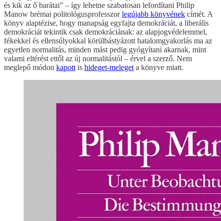
és kik az ő barátai” – így lehetne szabatosan lefordítani Philip
Manow brémai politológusprofesszor
legújabb könyvének
címét. A
könyv alaptézise, hogy manapság egyfajta demokráciát, a liberális
demokráciát tekintik csak demokráciának: az alapjogvédelemmel,
fékekkel és ellensúlyokkal körülbástyázott hatalomgyakorlás ma az
egyetlen normalitás, minden mást pedig gyógyítani akarnak, mint
valami eltérést ettől az új normalitástól – érvel a szerző. Nem
meglepő módon
kapott
is
hideget-meleget
a könyve miatt.