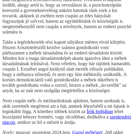
ízelítőt, ahogy arról is, hogy az orvosláson át, a pszichoterápián
keresztül a gyermeknevelésig miként hatottak ránk ezek a kis
rovarok, akiknek jó esetben nem csupán az édes hányását
fogyasztjuk jó szívvel, hanem az együttélésünk és közelségük is
megtermékenyítő nem csupán a növények, hanem az emberi psziché
számára is.
Talán a legérdekesebb rész kapott súlyához mérten rövid kifejtést.
Hiszen Arisztotelésztől kezdve számos gondolkodó vont
párhuzamot a méhek társadalma és az emberi társadalom között.
Minden kor a maga társadalomképét akarta igazolva látni a méhek
társadalmának leírásával. Nem véletlen, hogy bár rájöttek hamarabb,
csupán I. Erzsébet angol királynő alatt merték először publikálni,
hogy a méhanya nőnemű, és nem egy hím méhkirály uralkodik. A
kortárs demokráciáról való gondolkodást a méhek tükrében is
tovább gondolhatta volna a szerző, hiszen a méhek „lecserélik” az
anyát, ha az már nem szolgálja megfelelően a közösséget.
Nem csupán méh- és mézbarátoknak ajánlom, hanem azoknak is,
akik szeretnék megérteni azt a fajt, aminek létezésétől a mi fajunk is
leginkább függ. A kötethez többek között az
Írók boltjában
lehet
hozzájutni hétezer forintért, vagy olcsóbban, dedikálva a
szentendrei
piacon
, amikor az író a mézeit is árulja.
Nyelv: magyar, megjelent 2024-ben.
Gazsó méhészet
, 268 oldal,