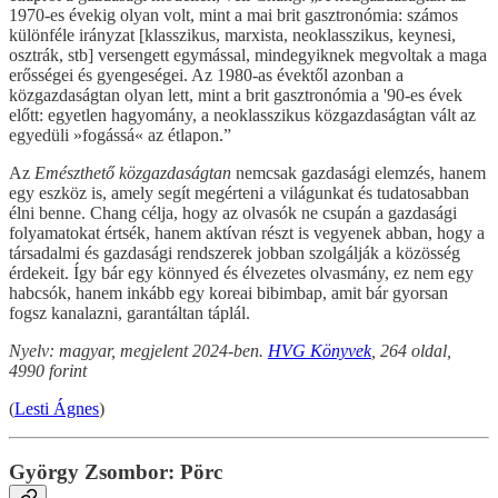
1970-es évekig olyan volt, mint a mai brit gasztronómia: számos
különféle irányzat [klasszikus, marxista, neoklasszikus, keynesi,
osztrák, stb] versengett egymással, mindegyiknek megvoltak a maga
erősségei és gyengeségei. Az 1980-as évektől azonban a
közgazdaságtan olyan lett, mint a brit gasztronómia a '90-es évek
előtt: egyetlen hagyomány, a neoklasszikus közgazdaságtan vált az
egyedüli »fogássá« az étlapon.”
Az
Emészthető közgazdaságtan
nemcsak gazdasági elemzés, hanem
egy eszköz is, amely segít megérteni a világunkat és tudatosabban
élni benne. Chang célja, hogy az olvasók ne csupán a gazdasági
folyamatokat értsék, hanem aktívan részt is vegyenek abban, hogy a
társadalmi és gazdasági rendszerek jobban szolgálják a közösség
érdekeit. Így bár egy könnyed és élvezetes olvasmány, ez nem egy
habcsók, hanem inkább egy koreai bibimbap, amit bár gyorsan
fogsz kanalazni, garantáltan táplál.
Nyelv: magyar, megjelent 2024-ben.
HVG Könyvek
, 264 oldal,
4990 forint
(
Lesti Ágnes
)
György Zsombor: Pörc