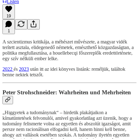
Listen
19
1
A szcientizmus kritikája, a méhészet művészete, a magyar vidék
terített asztala, elidegenedő németek, emészthető közgazdaságtan, a
politika megfullasztása, a houellebecqi főszereplők eredettörténete,
egy szív nélküli ember lelke.
2022
és
2023
után itt az idei könyves listánk: reméljük, találtok
benne nektek tetszőt.
Peter Strohschneider: Wahrheiten und Mehrheiten
„Higgyetek a tudománynak“ – hirdetik plakátjaikon a
kímatüntetések felvonulói, amivel gyakorlatilag azt üzenik, hogy a
tudomány felismerte volna az egyetlen és abszolút igazságot, amit
persze nem racionálisan elfogadni kell, hanem hinni kell benne,
ahogy azt vallások esetében szokás. A tudomány ilyetén egyetlen