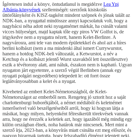
Ígéretesen indul a könyv, öntudatlanul is megidézve
Lea Ypi
Albánia-könyvének
szellemiségét: szerzőnk kisiskolás
úttörőlányként és KISZ-tagként mindent szépnek és jónak talált az
NDK-ban, a nyugattal mindössze annyi kapcsolatuk volt, hogy a
nagybácsi néha adott neki nyugatnémet márkát, ha csinált valami
vicces hülyeséget, majd kaptak tőle egy piros VW Golfot is, de
irigykedve nem a nyugatra nézett, hanem Kelet-Berlinre. A
nagyvárosra, ami tele van modern épületekkel és ahol azt a híres
berlini kolbászt (nem a ma mindenki által ismert Currywurstot,
hanem a hotdog NDK-beli változatát, a Ketwurstot, a név a
Ketchup és a kolbászt jelentő Wurst szavakból lett összeillesztve)
eszik a tévétorony alatt, ami náluk, északon nem is kapható. Ugyan
nyugaton járt egyetemre, a szerző végül Berlinben (annak egy
nyugati polgári negyedében) telepedett le: ott forrt össze
leglátványosabban a kelet és a nyugat.
Kiveheted az embert Kelet-Németországból, de Kelet-
Németországot az emberből nem. Rengeteg jó sztorit hoz a saját
charlottenburgi buborékjából, a német médiából és keletnémet
ismerőseivel való beszélgetéseiből arról, hogy ki hogyan látja a
másikat, hogy milyen, helyenként félresikerült törekvések vannak
arra, hogy ne érezzék a keletiek azt, hogy igazából még mindig egy
külön országban élnek, noha határok már nincsenek. Mert mint a
szerző írja, 2023-ban, a könyvírás miatt csinálta ezt meg először, és
nagyon bizarrnak tartotta, hogy felszabadító élményt jelentett neki,