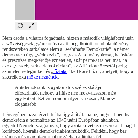
Nem csoda a viharos fogadtatás, hiszen a második világháború után
a szövetségesek gyámkodása alatt megalkotott bonni alaptörvény
rendszerében sarkalatos elem a „wehrhafte Demokratie”: a német
demokrácia úgy „védekezik”, hogy az Alkotmánybíróság hatáskörei
és presztízse megkérdőjelezhetetlen, akár pártokat is betilthat, ha
azok „veszélyesek a demokráciára”, az AfD előretörésétől pedig
szüntelen rettegni kell és „
tűzfalat
” kell köré húzni, ahelyett, hogy a
sikereik oka
mögé néznének
.
Antidemokratikus gyakorlatok széles skálája
elfogadható, nehogy a hülye nép megválasszon még
egy Hitlert. Ezt én mondom ilyen sarkosan, Manow
elegánsabb.
Lényegében azzal érvel: hiába úgy állítják ma be, hogy a liberális
demokrácia a normalitás az 1945 utáni Európában általában,
egyedül Németországra igaz, hogy azóta következetesen saját magát
korlátozó, liberális demokráciaként működik. Felidézi, hogy bár
számos más nyugat-európai országban állítottak fel