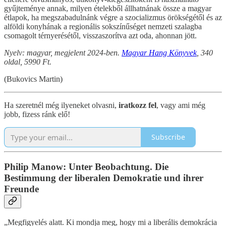
gyűjteménye annak, milyen ételekből állhatnának össze a magyar
étlapok, ha megszabadulnánk végre a szocializmus örökségétől és az
alföldi konyhának a regionális sokszínűséget nemzeti szalagba
csomagolt térnyerésétől, visszaszorítva azt oda, ahonnan jött.
Nyelv: magyar, megjelent 2024-ben.
Magyar Hang Könyvek
, 340
oldal, 5990 Ft.
(Bukovics Martin)
Ha szeretnél még ilyeneket olvasni,
iratkozz fel
, vagy ami még
jobb, fizess ránk elő!
Subscribe
Philip Manow: Unter Beobachtung. Die
Bestimmung der liberalen Demokratie und ihrer
Freunde
„Megfigyelés alatt. Ki mondja meg, hogy mi a liberális demokrácia