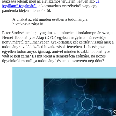
igazsága jelenik meg az élet számos területén, legyen szó
„a
jogállam“ fogalmáról
, a koronavírus veszélyeiről vagy egy
pandémia idején a teendőkről.
A vitákat az elit minden esetben a tudományra
hivatkozva zárja ki.
Peter Strohschneider, nyugalmazott müncheni irodalomprofesszor, a
Német Tudományos Alap (DFG) egykori nagyhatalmú vezetője
könyvméretű tanulmányában gyakorlatilag két kérdést vizsgál meg a
tudományra való közéleti hivatkozások fényében. Lehetséges-e
egyetlen tudományos igazság, amivel minden további tudományos
vitát le kell zárni? És mit jelent a demokrácia számára, ha közös
ügyeinkről ezentúl „a tudomány“ és nem a szuverén nép dönt?