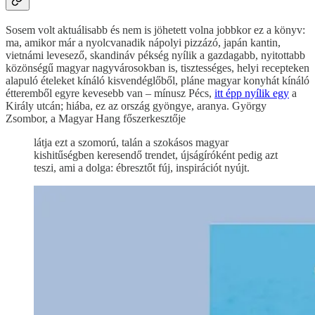
Sosem volt aktuálisabb és nem is jöhetett volna jobbkor ez a könyv:
ma, amikor már a nyolcvanadik nápolyi pizzázó, japán kantin,
vietnámi levesező, skandináv pékség nyílik a gazdagabb, nyitottabb
közönségű magyar nagyvárosokban is, tisztességes, helyi recepteken
alapuló ételeket kínáló kisvendéglőből, pláne magyar konyhát kínáló
étteremből egyre kevesebb van – mínusz Pécs,
itt épp nyílik egy
a
Király utcán; hiába, ez az ország gyöngye, aranya. György
Zsombor, a Magyar Hang főszerkesztője
látja ezt a szomorú, talán a szokásos magyar
kishitűségben keresendő trendet, újságíróként pedig azt
teszi, ami a dolga: ébresztőt fúj, inspirációt nyújt.