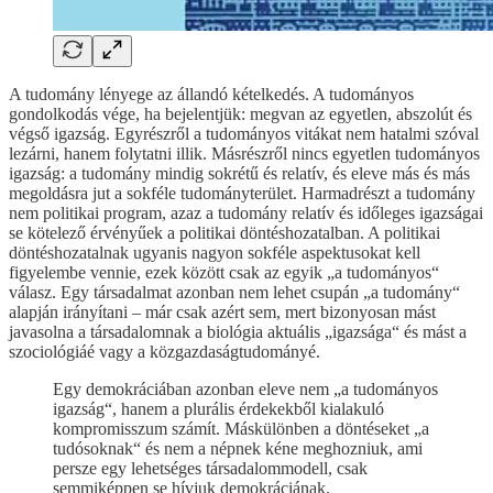
A tudomány lényege az állandó kételkedés. A tudományos
gondolkodás vége, ha bejelentjük: megvan az egyetlen, abszolút és
végső igazság. Egyrészről a tudományos vitákat nem hatalmi szóval
lezárni, hanem folytatni illik. Másrészről nincs egyetlen tudományos
igazság: a tudomány mindig sokrétű és relatív, és eleve más és más
megoldásra jut a sokféle tudományterület. Harmadrészt a tudomány
nem politikai program, azaz a tudomány relatív és időleges igazságai
se kötelező érvényűek a politikai döntéshozatalban. A politikai
döntéshozatalnak ugyanis nagyon sokféle aspektusokat kell
figyelembe vennie, ezek között csak az egyik „a tudományos“
válasz. Egy társadalmat azonban nem lehet csupán „a tudomány“
alapján irányítani – már csak azért sem, mert bizonyosan mást
javasolna a társadalomnak a biológia aktuális „igazsága“ és mást a
szociológiáé vagy a közgazdaságtudományé.
Egy demokráciában azonban eleve nem „a tudományos
igazság“, hanem a plurális érdekekből kialakuló
kompromisszum számít. Máskülönben a döntéseket „a
tudósoknak“ és nem a népnek kéne meghozniuk, ami
persze egy lehetséges társadalommodell, csak
semmiképpen se hívjuk demokráciának.