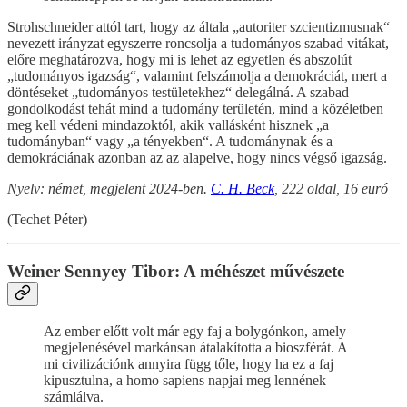
Strohschneider attól tart, hogy az általa „autoriter szcientizmusnak“
nevezett irányzat egyszerre roncsolja a tudományos szabad vitákat,
előre meghatározva, hogy mi is lehet az egyetlen és abszolút
„tudományos igazság“, valamint felszámolja a demokráciát, mert a
döntéseket „tudományos testületekhez“ delegálná. A szabad
gondolkodást tehát mind a tudomány területén, mind a közéletben
meg kell védeni mindazoktól, akik vallásként hisznek „a
tudományban“ vagy „a tényekben“. A tudománynak és a
demokráciának azonban az az alapelve, hogy nincs végső igazság.
Nyelv: német, megjelent 2024-ben.
C. H. Beck
, 222 oldal, 16 euró
(Techet Péter)
Weiner Sennyey Tibor: A méhészet művészete
Az ember előtt volt már egy faj a bolygónkon, amely
megjelenésével markánsan átalakította a bioszférát. A
mi civilizációnk annyira függ tőle, hogy ha ez a faj
kipusztulna, a homo sapiens napjai meg lennének
számlálva.