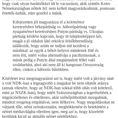
hogy csak olyan barátnőkkel ült le vacsorázni, akik szintén Kelet-
Németországban nőttek fel: nem kellett magyarázkodniuk, pontosan
értették-tudták, mire gondol a másik.
Kifejezetten jól magyarázza el a
keletnémet
keretezésben békepártiság vs. háborúpártiság vagy
nyugatnémet
keretezésben Putyin-pártiság vs. Ukrajna-
pártiság kérdése kapcsán, hogy itt tulajdonképpen két,
magát a jó oldalon látó erkölcsi felsőbbrendűség
találkozik, hogy aztán ne tudjon mit kezdeni a
másikkal: az egyik a békét helyezi mindenek fölé és
nem érti, miért volna alternatívája a pacifizmusnak, a
másik pedig a Putyin által megtámadott féllel való
szolidaritást, ahol aki nem áll ki hangosan Oroszország
ellen, cinkos a háborús bűnökben.
Kísérletet tesz megmagyarázni azt is, hogy miért volt a járvány alatt
a volt NDK-ban a legnagyobb a magukat be nem oltatók aránya
(annak ellenére, hogy az NDK-ban sokkal több oltás volt kötelező,
mint az NSZK-ban), hogy miért Szászországban a legerősebbek a
migrációellenes és elitellenes, akár szélsőjobboldali mozgalmak,
mindezt rengeteg empátiával, nem ítélkezve. Nagy megoldásokat ne
várjunk tőle, némi szórakoztatást, meghökkenést és betekintést a
német médiavilágba ellenben igen, meg azt is, hogy közelebb
kerülünk kicsit az aktuális német néplélekhez.