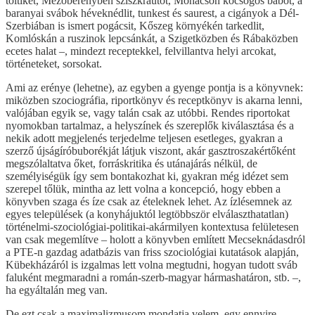
töltikét, Mezőberényben sziszkrautot, Mohácson köcsögös babot, a
baranyai svábok héveknédlit, tunkest és saurest, a cigányok a Dél-
Szerbiában is ismert pogácsit, Kőszeg környékén tarkedlit,
Komlóskán a ruszinok lepcsánkát, a Szigetközben és Rábaközben
ecetes halat –, mindezt receptekkel, felvillantva helyi arcokat,
történeteket, sorsokat.
Ami az erénye (lehetne), az egyben a gyenge pontja is a könyvnek:
miközben szociográfia, riportkönyv és receptkönyv is akarna lenni,
valójában egyik se, vagy talán csak az utóbbi. Rendes riportokat
nyomokban tartalmaz, a helyszínek és szereplők kiválasztása és a
nekik adott megjelenés terjedelme teljesen esetleges, gyakran a
szerző újságíróbuborékját látjuk viszont, akár gasztroszakértőként
megszólaltatva őket, forráskritika és utánajárás nélkül, de
személyiségük így sem bontakozhat ki, gyakran még idézet sem
szerepel tőlük, mintha az lett volna a koncepció, hogy ebben a
könyvben szaga és íze csak az ételeknek lehet. Az ízlésemnek az
egyes települések (a konyhájuktól legtöbbször elválaszthatatlan)
történelmi-szociológiai-politikai-akármilyen kontextusa felületesen
van csak megemlítve – holott a könyvben említett Mecseknádasdról
a PTE-n gazdag adatbázis van friss szociológiai kutatások alapján,
Kübekházáról is izgalmas lett volna megtudni, hogyan tudott sváb
faluként megmaradni a román-szerb-magyar hármashatáron, stb. –,
ha egyáltalán meg van.
De ezt csak a maximalizmusom mondatja velem, egy ennyire