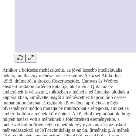
Amikor a bölcsész méhészkedik, az jóval ízesebb intellektuális
nektár, mintha egy méhész bölcsészkedne. A József Attila-díjas
költő, drámaíró, a drot.eu főszerkesztője, Hamvas és Weöres
elismert irodalomtörténeti kutatója, akit idén a Qubit az év
emberének is választott, miközben a méhei a tél álmaikat aludták a
kaptáraikban, kiművelte magát a méhészethez kapcsolódó összes
humántudományban. Legújabb könyvében aprólékos, mégis
olvasmányos módon mutatja be mindazokat a rétegeket, amiket az
emberi kultúra a méhek köré épített. A kötetből megtudhatjuk, hogy
milyen hatása volt a méheknek a földtörténeti eseményekre, a
méhészet kultúrtörténetében tehetünk egy gyors utazást az őskori
méhvadászoktól az IoT-technikákig és az ún. űrméhekig. A méhek
által megihletett zeneművekből, filmekből, versekből is kapunk