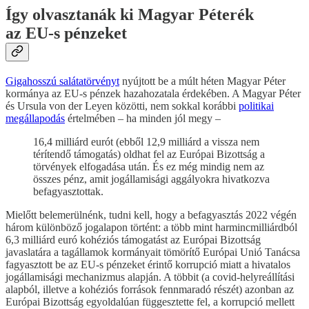
Így olvasztanák ki Magyar Péterék
az EU-s pénzeket
Gigahosszú salátatörvényt
nyújtott be a múlt héten Magyar Péter
kormánya az EU-s pénzek hazahozatala érdekében. A Magyar Péter
és Ursula von der Leyen közötti, nem sokkal korábbi
politikai
megállapodás
értelmében – ha minden jól megy –
16,4 milliárd eurót (ebből 12,9 milliárd a vissza nem
térítendő támogatás) oldhat fel az Európai Bizottság a
törvények elfogadása után. És ez még mindig nem az
összes pénz, amit jogállamisági aggályokra hivatkozva
befagyasztottak.
Mielőtt belemerülnénk, tudni kell, hogy a befagyasztás 2022 végén
három különböző jogalapon történt: a több mint harmincmilliárdból
6,3 milliárd euró kohéziós támogatást az Európai Bizottság
javaslatára a tagállamok kormányait tömörítő Európai Unió Tanácsa
fagyasztott be az EU-s pénzeket érintő korrupció miatt a hivatalos
jogállamisági mechanizmus alapján. A többit (a covid-helyreállítási
alapból, illetve a kohéziós források fennmaradó részét) azonban az
Európai Bizottság egyoldalúan függesztette fel, a korrupció mellett