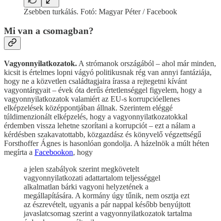
Zsebben turkálás. Fotó: Magyar Péter / Facebook
Mi van a csomagban?
Vagyonnyilatkozatok.
A strómanok országából – ahol már minden,
kicsit is értelmes lopni vágyó politikusnak rég van annyi fantáziája,
hogy ne a közvetlen családtagjaira írassa a rejtegetni kívánt
vagyontárgyait – évek óta derűs értetlenséggel figyelem, hogy a
vagyonnyilatkozatok valamiért az EU-s korrupcióellenes
elképzelések középpontjában állnak. Szerintem eléggé
túldimenzionált elképzelés, hogy a vagyonnyilatkozatokkal
érdemben vissza lehetne szorítani a korrupciót – ezt a nálam a
kérdésben szakavatottabb, közgazdász és könyvelő végzettségű
Forsthoffer Ágnes is hasonlóan gondolja. A házelnök a múlt héten
megírta a
Facebookon
, hogy
a jelen szabályok szerint megkövetelt
vagyonnyilatkozati adattartalom teljességgel
alkalmatlan bárki vagyoni helyzetének a
megállapítására. A kormány úgy tűnik, nem osztja ezt
az észrevételt, ugyanis a pár nappal később benyújtott
javaslatcsomag szerint a vagyonnyilatkozatok tartalma