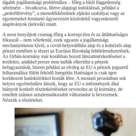
tágabb jogállamisági problémákra – főleg a bírói függetlenség
sérelmére – hivatkozva, illetve alapjogi indoklással, például a
„pedofiltörvény”, a menedékkérelmek eljárási szabályai vagy az
egyetemeket fenntartó úgynevezett közérdekű vagyonkezelő
alapítványok (kekvák) miatt.
A most benyújtott csomag főleg a korrupcióra és az átláthatóságra
fókuszál – nem véletlenül, ezek ugyanis a jogállamisági
mechanizmuson kívül, a covid-helyreállítási alap és a kohéziós alap
pénzei esetében is részei az Európai Bizottság feltételrendszerének.
Az Orbán-kormány már korábban hozott látszatintézkedéseket a
területen, amikkel persze nem tudták elkerülni a pénzek
befagyasztását, hiszen például az elvileg az EU-s pénzek jogszerű
felhasználása fölött őrködő Integritás Hatóságot is csak igen
korlátozott hatáskörökkel hozták létre. A mostani javaslatban sok
helyen egyértelműen látszik, hogy az EU-s intézmények által
hiányolt konkrét részletkérdéseket orvosolna az új kormány, de
emellett számos szisztematikusabb változtatást is bevezetnek.
Nézzük a részleteket.