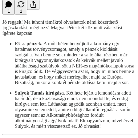
1
1
Jó reggelt! Ma itthoni témákról olvashattok némi közérthető
jogászkodást, méghozzá Magyar Péter két központi választási
ígérete kapcsán.
EU-s pénzek.
A múlt héten benyújtott a kormány egy
hatalmas törvénycsomagot, amely a pénzek kioldását
szolgálja. Van benne sok minden: a sajtó által részben már
kitárgyalt vagyonnyilatkozatok és kekvák mellett javuló
átláthatósági szabályok, sőt a NER-es magántőkealapok sorsa
is kirajzolódik. De végigveszem azt is, hogy mi nincs benne a
javaslatban, és hogy miket mérlegelhet majd az Európai
Bizottság, mikor a konkrét pénzfeloldásra kerül majd a sor.
Sulyok Tamás kirúgása.
Két hete lejárt a lemondásra adott
határidő, de a köztársasági elnök nem mondott le, és eddig
kirúgva sem lett. Láthatóan aggódik azonban emiatt, mert
olyasmire vetemedett, amire eddigi államfői regnálása során
egyszer sem: az Alkotmánybírósághoz fordult
alkotmányossági aggályok miatt! Elmagyarázom, mivel érvel
Sulyok, és miért visszatetsző ez. Jó olvasást!