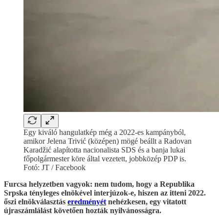
Egy kiváló hangulatkép még a 2022-es kampányból,
amikor Jelena Trivić (középen) mögé beállt a Radovan
Karadžić alapította nacionalista SDS és a banja lukai
főpolgármester köre által vezetett, jobbközép PDP is.
Fotó: JT / Facebook
Furcsa helyzetben vagyok: nem tudom, hogy a Republika
Srpska tényleges elnökével interjúzok-e, hiszen az itteni 2022.
őszi elnökválasztás
eredményét
nehézkesen, egy vitatott
újraszámlálást követően hozták nyilvánosságra.