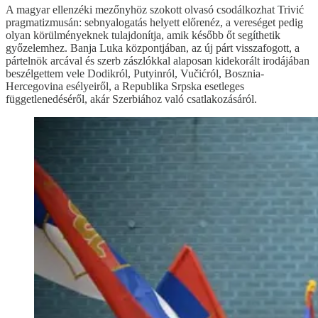
A magyar ellenzéki mezőnyhöz szokott olvasó csodálkozhat Trivić
pragmatizmusán: sebnyalogatás helyett előrenéz, a vereséget pedig
olyan körülményeknek tulajdonítja, amik később őt segíthetik
győzelemhez. Banja Luka központjában, az új párt visszafogott, a
pártelnök arcával és szerb zászlókkal alaposan kidekorált irodájában
beszélgettem vele Dodikról, Putyinról, Vučićról, Bosznia-
Hercegovina esélyeiről, a Republika Srpska esetleges
függetlenedéséről, akár Szerbiához való csatlakozásáról.