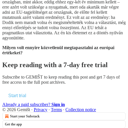
országban, mint akkor, eddig ehhez egy-két év minimum kellett –
erre azért volt szüksége a nyugatnak, mert oda akarták már végre
adni az EU-tagjelöltséget az országnak, de előtte fel kellett
mutatnunk azért valami eredményt. Ez volt az az eredmény: ha
Dodik nem maradt volna és megismételtették volna a választást, még
ennyi előrelépés se tudott volna összejönni. Az EU tehát a
pragmatikus utat választotta. Az én kis életemet ez a döntés nyilván
agyonütötte.
Milyen volt ennyire közvetlenül megtapasztalni az európai
értékeket?
Keep reading with a 7-day free trial
Subscribe to
GEMIŠT
to keep reading this post and get 7 days of
free access to the full post archives.
Start trial
Already a paid subscriber?
Sign in
© 2026 Gemišt
·
Privacy
∙
Terms
∙
Collection notice
Start your Substack
Get the app