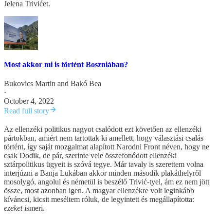
Jelena Trivićet.
Most akkor mi is történt Boszniában?
Bukovics Martin
and
Bakó Bea
·
October 4, 2022
Read full story
Az ellenzéki politikus nagyot csalódott ezt követően az ellenzéki
pártokban, amiért nem tartottak ki amellett, hogy választási csalás
történt, így saját mozgalmat alapított Narodni Front néven, hogy ne
csak Dodik, de pár, szerinte vele összefonódott ellenzéki
sztárpolitikus ügyeit is szóvá tegye. Már tavaly is szerettem volna
interjúzni a Banja Lukában akkor minden második plakáthelyről
mosolygó, angolul és németül is beszélő Trivić-tyel, ám ez nem jött
össze, most azonban igen. A magyar ellenzékre volt leginkább
kíváncsi, kicsit meséltem róluk, de legyintett és megállapította:
ezeket
ismeri.