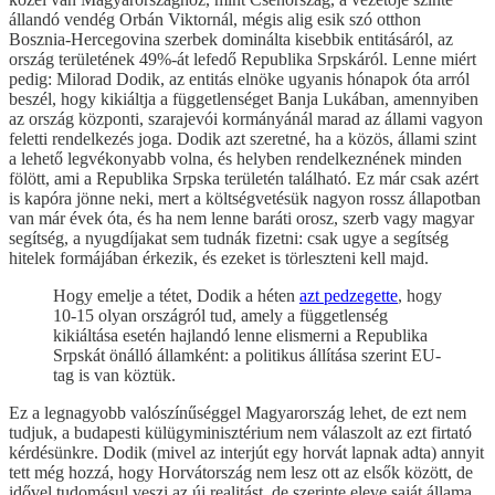
állandó vendég Orbán Viktornál, mégis alig esik szó otthon
Bosznia-Hercegovina szerbek dominálta kisebbik entitásáról, az
ország területének 49%-át lefedő Republika Srpskáról. Lenne miért
pedig: Milorad Dodik, az entitás elnöke ugyanis hónapok óta arról
beszél, hogy kikiáltja a függetlenséget Banja Lukában, amennyiben
az ország központi, szarajevói kormányánál marad az állami vagyon
feletti rendelkezés joga. Dodik azt szeretné, ha a közös, állami szint
a lehető legvékonyabb volna, és helyben rendelkeznének minden
fölött, ami a Republika Srpska területén található. Ez már csak azért
is kapóra jönne neki, mert a költségvetésük nagyon rossz állapotban
van már évek óta, és ha nem lenne baráti orosz, szerb vagy magyar
segítség, a nyugdíjakat sem tudnák fizetni: csak ugye a segítség
hitelek formájában érkezik, és ezeket is törleszteni kell majd.
Hogy emelje a tétet, Dodik a héten
azt pedzegette
, hogy
10-15 olyan országról tud, amely a függetlenség
kikiáltása esetén hajlandó lenne elismerni a Republika
Srpskát önálló államként: a politikus állítása szerint EU-
tag is van köztük.
Ez a legnagyobb valószínűséggel Magyarország lehet, de ezt nem
tudjuk, a budapesti külügyminisztérium nem válaszolt az ezt firtató
kérdésünkre. Dodik (mivel az interjút egy horvát lapnak adta) annyit
tett még hozzá, hogy Horvátország nem lesz ott az elsők között, de
idővel tudomásul veszi az új realitást, de szerinte eleve saját állama