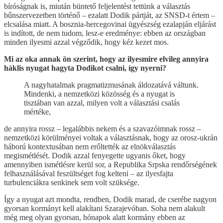
bíróságnak is, miután büntető feljelentést tettünk a választás
bűnszervezetben történő – ezalatt Dodik pártját, az SNSD-t értem –
elcsalása miatt. A bosznia-hercegovinai ügyészség ezalapján eljárást
is indított, de nem tudom, lesz-e eredménye: ebben az országban
minden ilyesmi azzal végződik, hogy kéz kezet mos.
Mi az oka annak ön szerint, hogy az ilyesmire elvileg annyira
háklis nyugat hagyta Dodikot csalni, így nyerni?
A nagyhatalmak pragmatizmusának áldozatává váltunk.
Mindenki, a nemzetközi közösség és a nyugat is
tisztában van azzal, milyen volt a választási csalás
mértéke,
de annyira rossz – legalábbis nekem és a szavazóimnak rossz –
nemzetközi körülményei voltak a választásnak, hogy az orosz-ukrán
háború kontextusában nem erőltették az elnökválasztás
megismétlését. Dodik azzal fenyegette ugyanis őket, hogy
amennyiben ismétlésre kerül sor, a Republika Srpska rendőrségének
felhasználásával feszültséget fog kelteni – az ilyesfajta
turbulenciákra senkinek sem volt szüksége.
Így a nyugat azt mondta, rendben, Dodik marad, de cserébe nagyon
gyorsan kormányt kell alakítani Szarajevóban. Soha nem alakult
még meg olyan gyorsan, hónapok alatt kormány ebben az