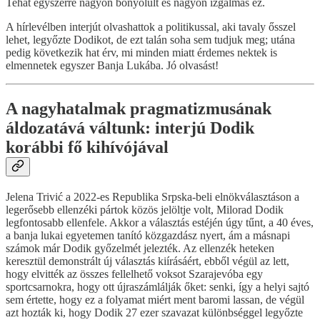
Tehát egyszerre nagyon bonyolult és nagyon izgalmas ez.
A hírlevélben interjút olvashattok a politikussal, aki tavaly ősszel
lehet, legyőzte Dodikot, de ezt talán soha sem tudjuk meg; utána
pedig következik hat érv, mi minden miatt érdemes nektek is
elmennetek egyszer Banja Lukába. Jó olvasást!
A nagyhatalmak pragmatizmusának
áldozatává váltunk: interjú Dodik
korábbi fő kihívójával
Jelena Trivić a 2022-es Republika Srpska-beli elnökválasztáson a
legerősebb ellenzéki pártok közös jelöltje volt, Milorad Dodik
legfontosabb ellenfele. Akkor a választás estéjén úgy tűnt, a 40 éves,
a banja lukai egyetemen tanító közgazdász nyert, ám a másnapi
számok már Dodik győzelmét jelezték. Az ellenzék heteken
keresztül demonstrált új választás kiírásáért, ebből végül az lett,
hogy elvitték az összes fellelhető voksot Szarajevóba egy
sportcsarnokra, hogy ott újraszámlálják őket: senki, így a helyi sajtó
sem értette, hogy ez a folyamat miért ment baromi lassan, de végül
azt hozták ki, hogy Dodik 27 ezer szavazat különbséggel legyőzte