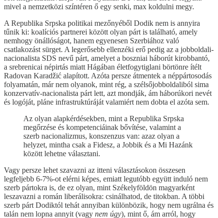
mivel a nemzetközi színtéren ő egy senki, max koldulni megy.
A Republika Srpska politikai mezőnyéből Dodik nem is annyira
tűnik ki: koalíciós partnerei között olyan párt is található, amely
nemhogy önállóságot, hanem egyenesen Szerbiához való
csatlakozást sürget. A legerősebb ellenzéki erő pedig az a jobboldali-
nacionalista SDS nevű párt, amelyet a boszniai háborút kirobbantó,
a srebrenicai népirtás miatt Hágában életfogytiglani börtönre ítélt
Radovan Karadžić alapított. Azóta persze átmentek a néppártosodás
folyamatán, már nem olyanok, mint rég, a szélsőjobboldaliból sima
konzervatív-nacionalista párt lett, azt mondják, ám háborúkori nevét
és logóját, pláne infrastruktúráját valamiért nem dobta el azóta sem.
Az olyan alapkérdésekben, mint a Republika Srpska
megőrzése és kompetenciáinak bővítése, valamint a
szerb nacionalizmus, konszenzus van: azaz olyan a
helyzet, mintha csak a Fidesz, a Jobbik és a Mi Hazánk
között lehetne választani.
Vagy persze lehet szavazni az itteni választásokon összesen
legfeljebb 6-7%-ot elérni képes, emiatt legutóbb együtt induló nem
szerb pártokra is, de ez olyan, mint Székelyföldön magyarként
leszavazni a román liberálisokra: csinálhatod, de titokban. A többi
szerb párt Dodiktól tehát annyiban különbözik, hogy nem ugrálna és
talán nem lopna annyit (vagy
nem úgy
), mint ő, ám arról, hogy