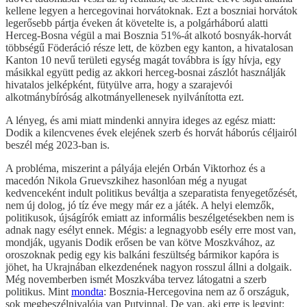
kellene legyen a hercegovinai horvátoknak. Ezt a boszniai horvátok
legerősebb pártja éveken át követelte is, a polgárháború alatti
Herceg-Bosna végül a mai Bosznia 51%-át alkotó bosnyák-horvát
többségű Föderáció része lett, de közben egy kanton, a hivatalosan
Kanton 10 nevű területi egység magát továbbra is így hívja, egy
másikkal együtt pedig az akkori herceg-bosnai zászlót használják
hivatalos jelképként, fütyülve arra, hogy a szarajevói
alkotmánybíróság alkotmányellenesek nyilvánította ezt.
A lényeg, és ami miatt mindenki annyira ideges az egész miatt:
Dodik a kilencvenes évek elejének szerb és horvát háborús céljairól
beszél még 2023-ban is.
A probléma, miszerint a pályája elején Orbán Viktorhoz és a
macedón Nikola Gruevszkihez hasonlóan még a nyugat
kedvenceként indult politikus beváltja a szeparatista fenyegetőzését,
nem új dolog, jó tíz éve megy már ez a játék. A helyi elemzők,
politikusok, újságírók emiatt az informális beszélgetésekben nem is
adnak nagy esélyt ennek. Mégis: a legnagyobb esély erre most van,
mondják, ugyanis Dodik erősen be van kötve Moszkvához, az
oroszoknak pedig egy kis balkáni feszültség bármikor kapóra is
jöhet, ha Ukrajnában elkezdenének nagyon rosszul állni a dolgaik.
Még novemberben ismét Moszkvába tervez látogatni a szerb
politikus. Mint
mondta
: Bosznia-Hercegovina nem az ő országuk,
sok megbeszélnivalója van Putyinnal. De van, aki erre is legyint: