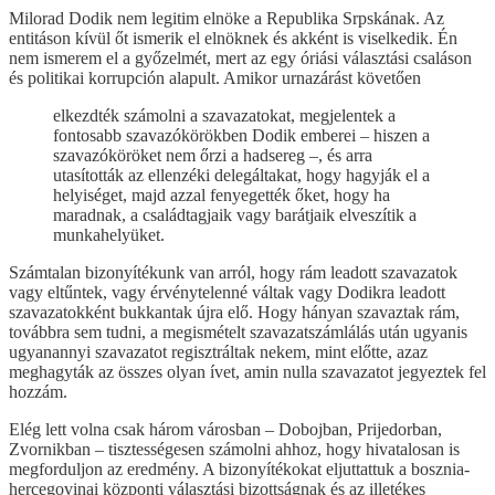
Milorad Dodik nem legitim elnöke a Republika Srpskának. Az
entitáson kívül őt ismerik el elnöknek és akként is viselkedik. Én
nem ismerem el a győzelmét, mert az egy óriási választási csaláson
és politikai korrupción alapult. Amikor urnazárást követően
elkezdték számolni a szavazatokat, megjelentek a
fontosabb szavazókörökben Dodik emberei – hiszen a
szavazóköröket nem őrzi a hadsereg –, és arra
utasították az ellenzéki delegáltakat, hogy hagyják el a
helyiséget, majd azzal fenyegették őket, hogy ha
maradnak, a családtagjaik vagy barátjaik elveszítik a
munkahelyüket.
Számtalan bizonyítékunk van arról, hogy rám leadott szavazatok
vagy eltűntek, vagy érvénytelenné váltak vagy Dodikra leadott
szavazatokként bukkantak újra elő. Hogy hányan szavaztak rám,
továbbra sem tudni, a megismételt szavazatszámlálás után ugyanis
ugyanannyi szavazatot regisztráltak nekem, mint előtte, azaz
meghagyták az összes olyan ívet, amin nulla szavazatot jegyeztek fel
hozzám.
Elég lett volna csak három városban – Dobojban, Prijedorban,
Zvornikban – tisztességesen számolni ahhoz, hogy hivatalosan is
megforduljon az eredmény. A bizonyítékokat eljuttattuk a bosznia-
hercegovinai központi választási bizottságnak és az illetékes