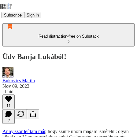
Subscribe
Sign in
Read distraction-free on Substack
Üdv Banja Lukából!
Bukovics Martin
Nov 09, 2023
∙ Paid
11
2
Annyiszor leírtam már
, hogy szinte unom magam ismételni: olyan
közel van Magyarországhoz, mint Csehország, a vezetője szinte