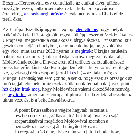
Bosznia-Hercegovina egy centralizált, az etnikai elven túllépő
ország lehessen, hallani sem akarnak – holott a nagyvárosi
értelmiség,
a strasbourgi bíróság
és valamennyire az EU is efelé
tereli őket.
Az Európai Bizottság ugyanis tegnap
jelentette be
, hogy melyik
balkáni és keleti EU-tagjelölt hogyan áll épp: eszerint Moldovával és
Ukrajnával megkezdik a csatlakozási tárgyalásokat. Ezt szimbolikus
gesztusként adják el helyben, de mindenki tudja, hogy valójában
egy vicc, mint azt már 2022 nyarán is
megírtuk
: Ukrajna területén
háború van, az ország több oblastja is orosz megszállás alatt áll,
Moldovának pedig a Dnyeszteren túli területét az ott állomásozó
orosz haderőre támaszkodva függetlenítette a helyi kormánytól egy
izé, gazdasági érdekcsoport (erről
itt
és
itt
) – azt talán még az
Európai Bizottságban sem gondolja senki, hogy ezek az országok az
unió tagjai lehetnek, amíg ezek az állapotok fennállnak. (Igaz, pont
hét elején írtuk meg
, hogy Moldovában valami elkezdődött nemrég,
és
úgy tudni
, amerikai és európai diplomaták elkezdték rábeszélni az
ukrán vezetést is a béketárgyalásokra.)
A poént Brüsszelben a végére hagyták: eszerint a
részben orosz megszállás alatt álló Ukrajnával és a saját
szeparatistáival megáldott Moldovával szemben a
nemzetközi közösség által irányított Bosznia-
Hercegovina 28 évnyi béke után sem jutott el oda, hogy