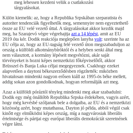
meg lehessen kezdeni velük a csatlakozási
tárgyalásokat.
Külön kiemelik: az, hogy a Republika Srpskában szeparatista és
autoriter tendenciák figyelhetők meg, semennyire nem egyeztethető
össze az EU velé vezető úttal. A tárgyalásokat akkor kezdik majd
meg, ha Szarajevó végre végrehajtja
azt a 14 lépést
, amit az EU
2019 óta kér. Dodik reakciója meglepően lanyha
volt
: szerinte ha az
EU célja az, hogy az EU-tagság felé vezető úton megszabaduljon az
ország a külföldi alkotmánybíróktól és a helyben senki által meg
nem választott, a kormány lépéseit megvétózni, akár saját
törvényeket is hozni képes nemzetközi főképviselőtől, akkor
Brüsszel és Banja Luka céljai megegyeznek. Csakhogy ezeket
alapvetően a daytoni békeszerződésben rögzítették: miközben
hivatalosan mindenki nagyon erősen kiáll az 1995-ös béke mellett,
addig sokan azon gondolkodnak, hogyan reformálják azt meg.
Azaz a külföldi póráztól tényleg mindenki meg akar szabadulni:
Dodik egy még önállóbb Republika Srpska érdekében, vagyis azért,
hogy még kevésbé szóljanak bele a dolgaiba, az EU és a nemzetközi
közösség azért, hogy mutathassa, Dayton jó példa, abból végül csak
kinőtt egy elműködni képes ország, míg a nagyvárosiak liberális
értelmisége és pártjai egy európai liberális demokráciát szeretnének
végre látni.