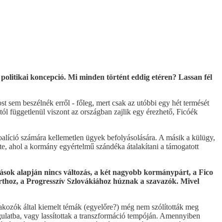
politikai koncepció. Mi minden történt eddig etéren? Lassan fél
t sem beszélnék erről - főleg, mert csak az utóbbi egy hét termését
ól függetlenül viszont az országban zajlik egy érezhető, Ficóék
oalíció számára kellemetlen ügyek befolyásolására. A másik a külügy,
lete, ahol a kormány egyértelmű szándéka átalakítani a támogatott
atások alapján nincs változás, a két nagyobb kormánypárt, a Fico
párthoz, a Progresszív Szlovákiához húznak a szavazók. Mivel
ltakozók által kiemelt témák (egyelőre?) még nem szólították meg
ngulatba, vagy lassítottak a transzformáció tempóján. Amennyiben