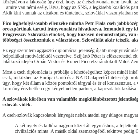
középtávon a lakosság úgy érzi, hogy az életszínvonala nem javult, a
– amire van némi esély, látva, hogy az SNS, a legkisebb koalíciós par
Akik kint vannak az utcákon és tüntetnek, szlovákiai viszonylatban 
Fico legbefolyásosabb ellenzéke mintha Petr Fiala cseh jobbközép
oroszpártinak tartott irányvonalára hivatkozva, lemondott egy kö
Progresszív Szlovákia elnökét, hogy közösen demonstrálják, van 
többséget összehozniuk a választáson, Szlovákiát akár tetszik, ak
Ez egy szerintem aggasztó diplomáciai jelenség újabb megnyilvánulása
belpolitikai motivációktól vezérelve. Szijjártó Péter is előszeretettel
találkozó idején Orbán Viktor és Robert Fico elzarándokolt Miloš Z
Most a cseh diplomácia is próbálja a lehetőségeihez képest minél inkább
csak, miközben az Európai Unió és a NATO alapvető hitelességi probl
úgy, hogy két állam a közös pontokról tárgyal és ér el konszenzust, a 
kormány érezhetően egy kényelmetlen partner, a kapcsolatok lazítása pe
A szlovákok körében van valamiféle megkülönböztetett jelentősége
szlovák vidék.
A cseh-szlovák kapcsolatok lényegét nehéz átadni egy átlagos magyaror
A két nyelv és kultúra nagyon közel áll egymáshoz, a fejletteb
civilizációs minta. A másik oldal szemszögéből tekintve pedig 