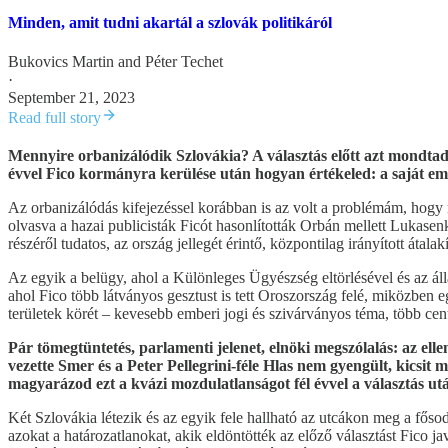
Minden, amit tudni akartál a szlovák politikáról
Bukovics Martin
and
Péter Techet
·
September 21, 2023
Read full story
Mennyire orbanizálódik Szlovákia? A választás előtt azt mondtad,
évvel Fico kormányra kerülése után hogyan értékeled: a saját em
Az orbanizálódás kifejezéssel korábban is az volt a problémám, hogy n
olvasva a hazai publicisták Ficót hasonlították Orbán mellett Lukase
részéről tudatos, az ország jellegét érintő, központilag irányított átalakí
Az egyik a belügy, ahol a Különleges Ügyészség eltörlésével és az ál
ahol Fico több látványos gesztust is tett Oroszország felé, miközben e
területek körét – kevesebb emberi jogi és szivárványos téma, több cen
Pár tömegtüntetés, parlamenti jelenet, elnöki megszólalás: az el
vezette Smer és a Peter Pellegrini-féle Hlas nem gyengült, kicsit
magyarázod ezt a kvázi mozdulatlanságot fél évvel a választás ut
Két Szlovákia létezik és az egyik fele hallható az utcákon meg a főso
azokat a határozatlanokat, akik eldöntötték az előző választást Fico