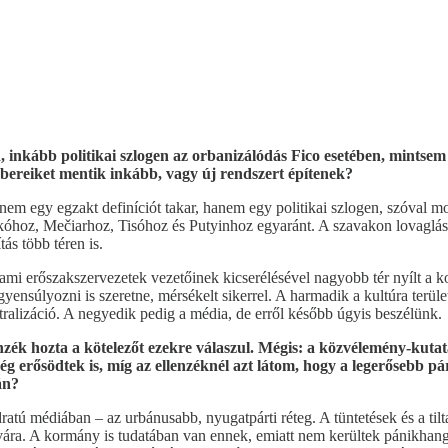
 inkább politikai szlogen az orbanizálódás Fico esetében, mintsem 
bereiket mentik inkább, vagy új rendszert építenek?
em egy egzakt definíciót takar, hanem egy politikai szlogen, szóval mos
nkóhoz, Mečiarhoz, Tisóhoz és Putyinhoz egyaránt. A szavakon lovaglást
tás több téren is.
lami erőszakszervezetek vezetőinek kicserélésével nagyobb tér nyílt a k
gyensúlyozni is szeretne, mérsékelt sikerrel. A harmadik a kultúra terü
tralizáció. A negyedik pedig a média, de erről később úgyis beszélünk.
lenzék hozta a kötelezőt ezekre válaszul. Mégis: a közvélemény-kut
 még erősödtek is, míg az ellenzéknél azt látom, hogy a legerősebb 
án?
dratú médiában – az urbánusabb, nyugatpárti réteg. A tüntetések és a ti
 javára. A kormány is tudatában van ennek, emiatt nem kerültek pánikha