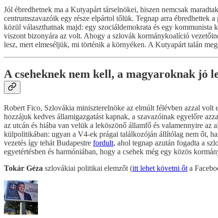
Jól ébredhetnek ma a Kutyapárt társelnökei, hiszen nemcsak maradtak a 
centrumszavazóik egy része elpártol tőlük. Tegnap arra ébredhettek a
közül választhatnak majd: egy szociáldemokrata és egy kommunista k
viszont bizonyára az volt. Ahogy a szlovák kormánykoalíció vezetőine
lesz, mert elmeséljük, mi történik a környéken. A Kutyapárt talán me
A cseheknek nem kell, a magyaroknak jó l
Robert Fico, Szlovákia miniszterelnöke az elmúlt félévben azzal volt e
hozzájuk kedves államigazgatást kapnak, a szavazóinak egyelőre azzal k
az utcán és hiába van velük a leköszönő államfő és valamennyire az al
külpolitikában: ugyan a V4-ek prágai találkozóján állítólag nem őt, ha
vezetés így tehát Budapestre
fordult
, ahol tegnap azután fogadta a sz
egyetértésben és harmóniában, hogy a csehek még egy közös kormányü
Tokár Géza
szlovákiai politikai elemzőt (
itt lehet követni őt
a Faceboo