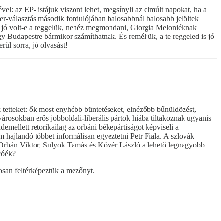
vel: az EP-listájuk viszont lehet, megsínyli az elmúlt napokat, ha a
ter-választás második fordulójában balosabbnál balosabb jelöltek
 jó volt-e a reggelük, nehéz megmondani, Giorgia Meloniéknak
y Budapestre bármikor számíthatnak. És reméljük, a te reggeled is jó
erül sorra, jó olvasást!
ak tetteket: ők most enyhébb büntetéseket, elnézőbb bűnüldözést,
városokban erős jobboldali-liberális pártok hiába tiltakoznak ugyanis
emellett retorikailag az orbáni békepártiságot képviseli a
m hajlandó többet informálisan egyeztetni Petr Fiala. A szlovák
nit Orbán Viktor, Sulyok Tamás és Kövér László a lehető legnagyobb
cóék?
posan feltérképeztük a mezőnyt.