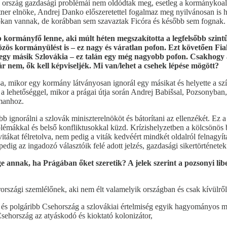
z ország gazdasági problémái nem oldódtak meg, esetleg a kormánykoalí
tner elnöke, Andrej Danko előszeretettel fogalmaz meg nyilvánosan is h
sokan vannak, de korábban sem szavaztak Ficóra és később sem fognak.
 kormányfő lenne, aki múlt héten megszakította a legfelsőbb szint
zös kormányülést is – ez nagy és váratlan pofon. Ezt követően Fia
egy másik Szlovákia – ez talán egy még nagyobb pofon. Csakhogy a
ár nem, ők kell képviseljék. Mi van/lehet a csehek lépése mögött?
, mikor egy kormány látványosan ignorál egy másikat és helyette a szí
 élt a lehetőséggel, mikor a prágai útja során Andrej Babišsal, Pozsonyb
emanhoz.
 ignorálni a szlovák miniszterelnököt és bátorítani az ellenzékét. Ez a 
émákkal és belső konfliktusokkal küzd. Krízishelyzetben a kölcsönös 
vitákat félretolva, nem pedig a viták kedvéért mindkét oldalról felnagyí
dig az ingadozó választóik felé adott jelzés, gazdasági sikertörténetek
 annak, ha Prágában őket szeretik? A jelek szerint a pozsonyi lib
szági szemlélőnek, aki nem élt valamelyik országban és csak kívülről f
b és polgáribb Csehország a szlovákiai értelmiség egyik hagyományos me
Csehország az atyáskodó és kioktató kolonizátor,