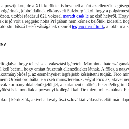
posztjukon, de a XII. kerületet is beveheti a párt az ellenzék segítségé
 polgárinak, jobboldalinak elkönyvelt Salzburg lakói, hogy a polgármes
özött, utóbbi ráadásul 821 vokssal
maradt csak le
az első helyről. Hogy
k is jó volt a reggele: noha Prágában nem kérnek belőlük, kiderült, hog
goldódni látszó belső válságának okairól
tegnap már írtunk
, a többi ma k
esz
lfoglalva, hogy teljesítse a választási ígéreteit. Mármint a hátországán
ell beérni, hogy emiatt frusztrált ellenzékieket látnak. A főleg a nagy
kotmánybíróság, az eseményeket legfeljebb késleltetni tudják. Fico mind
nem Orbánt ordibálta le a cseh miniszterelnök, végül Fico az, akivel ne
lovák kormányoldal elnökjelöltjét, a parlament elnökét, Peter Pellegri
lést is lemondtak a pozsonyi kollégáikkal. De miért, mit csinálnak Fi
kon) kérdeztük, akivel a tavaly őszi szlovákiai választás előtt már ala