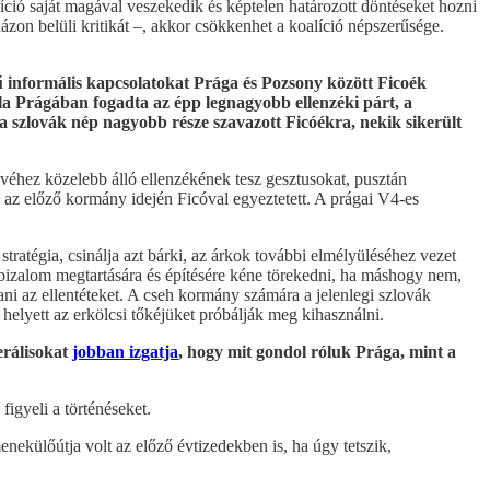
ció saját magával veszekedik és képtelen határozott döntéseket hozni
ázon belüli kritikát –, akkor csökkenhet a koalíció népszerűsége.
ű informális kapcsolatokat Prága és Pozsony között Ficoék
la Prágában fogadta az épp legnagyobb ellenzéki párt, a
 szlovák nép nagyobb része szavazott Ficóékra, nekik sikerült
véhez közelebb álló ellenzékének tesz gesztusokat, pusztán
an, az előző kormány idején Ficóval egyeztetett. A prágai V4-es
stratégia, csinálja azt bárki, az árkok további elmélyüléséhez vezet
bizalom megtartására és építésére kéne törekedni, ha máshogy nem,
tani az ellentéteket. A cseh kormány számára a jelenlegi szlovák
 helyett az erkölcsi tőkéjüket próbálják meg kihasználni.
erálisokat
jobban izgatja
, hogy mit gondol róluk Prága, mint a
igyeli a történéseket.
nekülőútja volt az előző évtizedekben is, ha úgy tetszik,