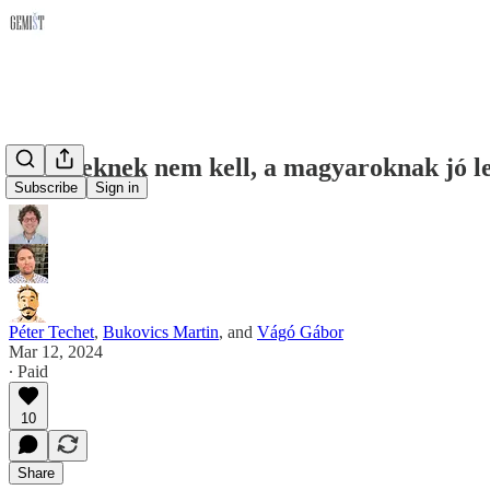
A cseheknek nem kell, a magyaroknak jó l
Subscribe
Sign in
Péter Techet
,
Bukovics Martin
, and
Vágó Gábor
Mar 12, 2024
∙ Paid
10
Share