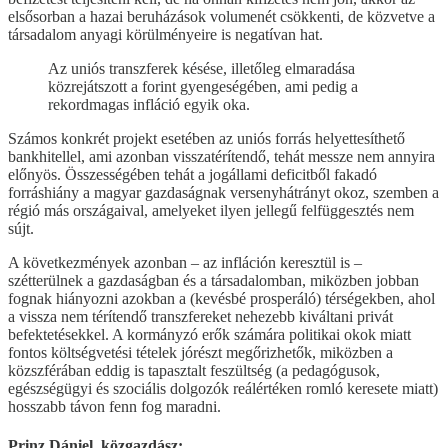
elsősorban a hazai beruházások volumenét csökkenti, de közvetve a
társadalom anyagi körülményeire is negatívan hat.
Az uniós transzferek késése, illetőleg elmaradása
közrejátszott a forint gyengeségében, ami pedig a
rekordmagas infláció egyik oka.
Számos konkrét projekt esetében az uniós forrás helyettesíthető
bankhitellel, ami azonban visszatérítendő, tehát messze nem annyira
előnyös. Összességében tehát a jogállami deficitből fakadó
forráshiány a magyar gazdaságnak versenyhátrányt okoz, szemben a
régió más országaival, amelyeket ilyen jellegű felfüggesztés nem
sújt.
A következmények azonban – az infláción keresztül is –
szétterülnek a gazdaságban és a társadalomban, miközben jobban
fognak hiányozni azokban a (kevésbé prosperáló) térségekben, ahol
a vissza nem térítendő transzfereket nehezebb kiváltani privát
befektetésekkel. A kormányzó erők számára politikai okok miatt
fontos költségvetési tételek jórészt megőrizhetők, miközben a
közszférában eddig is tapasztalt feszültség (a pedagógusok,
egészségügyi és szociális dolgozók reálértéken romló keresete miatt)
hosszabb távon fenn fog maradni.
Prinz Dániel, közgazdász: