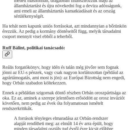
mellett máshonnan, drágábban finanszírozzuk majd az
államháztartást és újra növekedni fog a deviza adósságunk,
ami emeli az államháztartás kamatkiadásait és az ország
sérülékenységét.
Ha tehát nem kapunk uniós forrásokat, azt mindannyian a bőrünkön
érezzük. Az pedig a kormány döntéseitől függ, melyik társadalmi
csoport mennyit visel ebből a teherből.
Ruff Bálint, politikai tanácsadó:
Reális forgatókönyv, hogy idén és talán még jövőre sem fognak
jönni az EU-s pénzek, vagy csak nagyon korlátozottan (például az
agrártámogatás, ami most is jön): az Európai Bizottság nem engedi,
hogy Orbán szabadon költekezzen.
Ennek a példátlan szigornak döntő részben Orbán oroszpártisága az
oka. Ez az, aminek a szerepe jelentősen erősödött az orosz inváziót
követően, nem pedig az évek óta folyamatosan ismételt
rendszerkritikák.
A források tényleges elmaradása az Orbán-rendszer
alapját rendítheti meg: az elmúlt 14 év arra épült, hogy
minden társadalmi osztály tud évről évre kicsit előbbre