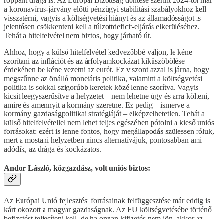
roppant drága is. Az Európai Bizottság döntése szerint 2024-től már
a koronavírus-járvány előtti pénzügyi stabilitási szabályokhoz kell
visszatérni, vagyis a költségvetési hiányt és az államadósságot is
jelentősen csökkenteni kell a túlzottdeficit-eljárás elkerüléséhez.
Tehát a hitelfelvétel nem biztos, hogy járható út.
Ahhoz, hogy a külső hitelfelvétel kedvezőbbé váljon, le kéne
szorítani az inflációt és az árfolyamkockázat kiküszöbölése
érdekében be kéne vezetni az eurót. Ez viszont azzal is járna, hogy
megszűnne az önálló monetáris politika, valamint a költségvetési
politika is sokkal szigorúbb keretek közé lenne szorítva. Vagyis –
kicsit leegyszerűsítve a helyzetet – nem lehetne úgy és arra költeni,
amire és amennyit a kormány szeretne. Ez pedig – ismerve a
kormány gazdaságpolitikai stratégiáját – elképzelhetetlen. Tehát a
külső hitelfelvétellel nem lehet teljes egészében pótolni a kieső uniós
forrásokat: ezért is lenne fontos, hogy megállapodás szülessen róluk,
mert a mostani helyzetben nincs alternatívájuk, pontosabban ami
adódik, az drága és kockázatos.
Andor László, közgazdász, volt uniós biztos:
Az Európai Unió fejlesztési forrásainak felfüggesztése már eddig is
kárt okozott a magyar gazdaságnak. Az EU költségvetésébe történő
befizetést teljesíteni kell, de ha onnan kifizetés nem jön, akkor az