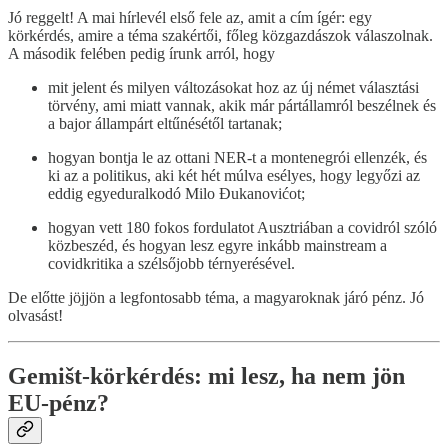
Jó reggelt! A mai hírlevél első fele az, amit a cím ígér: egy
körkérdés, amire a téma szakértői, főleg közgazdászok válaszolnak.
A második felében pedig írunk arról, hogy
mit jelent és milyen változásokat hoz az új német választási
törvény, ami miatt vannak, akik már pártállamról beszélnek és
a bajor állampárt eltűnésétől tartanak;
hogyan bontja le az ottani NER-t a montenegrói ellenzék, és
ki az a politikus, aki két hét múlva esélyes, hogy legyőzi az
eddig egyeduralkodó Milo Đukanovićot;
hogyan vett 180 fokos fordulatot Ausztriában a covidról szóló
közbeszéd, és hogyan lesz egyre inkább mainstream a
covidkritika a szélsőjobb térnyerésével.
De előtte jöjjön a legfontosabb téma, a magyaroknak járó pénz. Jó
olvasást!
Gemišt-körkérdés: mi lesz, ha nem jön
EU-pénz?