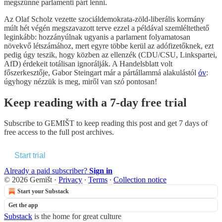
megszűnne parlamenti párt lenni.
Az Olaf Scholz vezette szociáldemokrata-zöld-liberális kormány
múlt hét végén megszavazott terve ezzel a példával szemléltethető
leginkább: hozzányúlnak ugyanis a parlament folyamatosan
növekvő létszámához, mert egyre többe kerül az adófizetőknek, ezt
pedig úgy teszik, hogy közben az ellenzék (CDU/CSU, Linkspartei,
AfD) érdekeit totálisan ignorálják. A Handelsblatt volt
főszerkesztője, Gabor Steingart már a pártállammá alakulástól
óv
:
úgyhogy nézzük is meg, miről van szó pontosan!
Keep reading with a 7-day free trial
Subscribe to
GEMIŠT
to keep reading this post and get 7 days of
free access to the full post archives.
Start trial
Already a paid subscriber?
Sign in
© 2026 Gemišt
·
Privacy
∙
Terms
∙
Collection notice
Start your Substack
Get the app
Substack
is the home for great culture