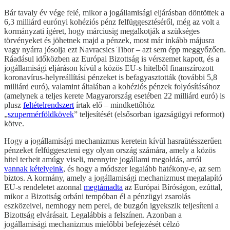
Bár tavaly év vége felé, mikor a jogállamisági eljárásban döntöttek a
6,3 milliárd eurónyi kohéziós pénz felfüggesztéséről, még az volt a
kormányzati ígéret, hogy márciusig megalkotják a szükséges
törvényeket és jöhetnek majd a pénzek, most már inkább májusra
vagy nyárra jósolja ezt Navracsics Tibor – azt sem épp meggyőzően.
Ráadásul időközben az Európai Bizottság is vérszemet kapott, és a
jogállamisági eljáráson kívül a közös EU-s hitelből finanszírozott
koronavírus-helyreállítási pénzeket is befagyasztották (további 5,8
milliárd euró), valamint általában a kohéziós pénzek folyósításához
(amelynek a teljes kerete Magyarország esetében 22 milliárd euró) is
plusz
feltételrendszert
írtak elő – mindkettőhöz
„
szupermérföldkövek
” teljesítését (elsősorban igazságügyi reformot)
kötve.
Hogy a jogállamisági mechanizmus keretein kívül hasraütésszerűen
pénzeket felfüggeszteni egy olyan ország számára, amely a közös
hitel terheit amúgy viseli, mennyire jogállami megoldás, arról
vannak kételyeink
, és hogy a módszer legalább hatékony-e, az sem
biztos. A kormány, amely a jogállamisági mechanizmust megalapító
EU-s rendeletet azonnal
megtámadta
az Európai Bíróságon, ezúttal,
mikor a Bizottság orbáni tempóban él a pénzügyi zsarolás
eszközeivel, nemhogy nem perel, de buzgón igyekszik teljesíteni a
Bizottság elvárásait. Legalábbis a felszínen. Azonban a
jogállamisági mechanizmus mielőbbi befejezését célzó