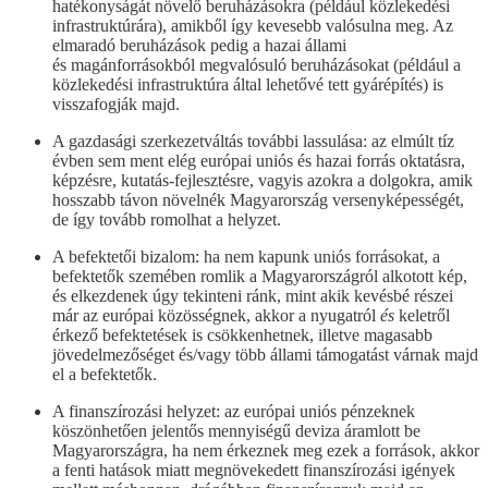
hatékonyságát növelő beruházásokra (például közlekedési
infrastruktúrára), amikből így kevesebb valósulna meg. Az
elmaradó beruházások pedig a hazai állami
és magánforrásokból megvalósuló beruházásokat (például a
közlekedési infrastruktúra által lehetővé tett gyárépítés) is
visszafogják majd.
A gazdasági szerkezetváltás további lassulása: az elmúlt tíz
évben sem ment elég európai uniós és hazai forrás oktatásra,
képzésre, kutatás-fejlesztésre, vagyis azokra a dolgokra, amik
hosszabb távon növelnék Magyarország versenyképességét,
de így tovább romolhat a helyzet.
A befektetői bizalom: ha nem kapunk uniós forrásokat, a
befektetők szemében romlik a Magyarországról alkotott kép,
és elkezdenek úgy tekinteni ránk, mint akik kevésbé részei
már az európai közösségnek, akkor a nyugatról
és
keletről
érkező befektetések is csökkenhetnek, illetve magasabb
jövedelmezőséget és/vagy több állami támogatást várnak majd
el a befektetők.
A finanszírozási helyzet: az európai uniós pénzeknek
köszönhetően jelentős mennyiségű deviza áramlott be
Magyarországra, ha nem érkeznek meg ezek a források, akkor
a fenti hatások miatt megnövekedett finanszírozási igények