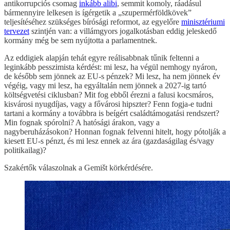
antikorrupciós csomag
inkább alibi
, semmit komoly, ráadásul
bármennyire lelkesen is ígérgetik a „szupermérföldkövek”
teljesítéséhez szükséges bírósági reformot, az egyelőre
minisztériumi
tervezet
szintjén van: a villámgyors jogalkotásban eddig jeleskedő
kormány még be sem nyújtotta a parlamentnek.
Az eddigiek alapján tehát egyre reálisabbnak tűnik feltenni a
leginkább pesszimista kérdést: mi lesz, ha végül nemhogy nyáron,
de később sem jönnek az EU-s pénzek? Mi lesz, ha nem jönnek év
végéig, vagy mi lesz, ha egyáltalán nem jönnek a 2027-ig tartó
költségvetési ciklusban? Mit fog ebből érezni a falusi kocsmáros,
kisvárosi nyugdíjas, vagy a fővárosi hipszter? Fenn fogja-e tudni
tartani a kormány a továbbra is beígért családtámogatási rendszert?
Min fognak spórolni? A hatósági árakon, vagy a
nagyberuházásokon? Honnan fognak felvenni hitelt, hogy pótolják a
kiesett EU-s pénzt, és mi lesz ennek az ára (gazdaságilag és/vagy
politikailag)?
Szakértők válaszolnak a Gemišt körkérdésére.