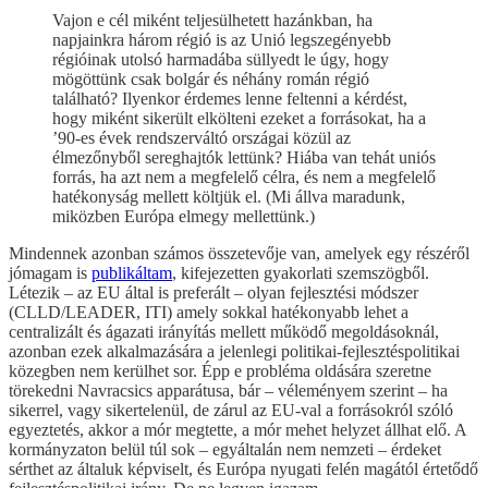
Vajon e cél miként teljesülhetett hazánkban, ha
napjainkra három régió is az Unió legszegényebb
régióinak utolsó harmadába süllyedt le úgy, hogy
mögöttünk csak bolgár és néhány román régió
található? Ilyenkor érdemes lenne feltenni a kérdést,
hogy miként sikerült elkölteni ezeket a forrásokat, ha a
’90-es évek rendszerváltó országai közül az
élmezőnyből sereghajtók lettünk? Hiába van tehát uniós
forrás, ha azt nem a megfelelő célra, és nem a megfelelő
hatékonyság mellett költjük el. (Mi állva maradunk,
miközben Európa elmegy mellettünk.)
Mindennek azonban számos összetevője van, amelyek egy részéről
jómagam is
publikáltam
, kifejezetten gyakorlati szemszögből.
Létezik – az EU által is preferált – olyan fejlesztési módszer
(CLLD/LEADER, ITI) amely sokkal hatékonyabb lehet a
centralizált és ágazati irányítás mellett működő megoldásoknál,
azonban ezek alkalmazására a jelenlegi politikai-fejlesztéspolitikai
közegben nem kerülhet sor. Épp e probléma oldására szeretne
törekedni Navracsics apparátusa, bár – véleményem szerint – ha
sikerrel, vagy sikertelenül, de zárul az EU-val a forrásokról szóló
egyeztetés, akkor a mór megtette, a mór mehet helyzet állhat elő. A
kormányzaton belül túl sok – egyáltalán nem nemzeti – érdeket
sérthet az általuk képviselt, és Európa nyugati felén magától értetődő