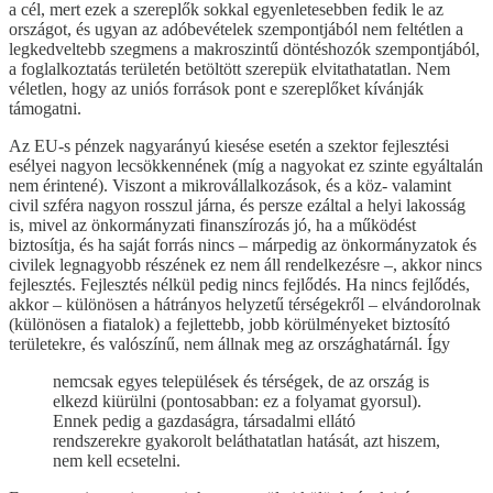
a cél, mert ezek a szereplők sokkal egyenletesebben fedik le az
országot, és ugyan az adóbevételek szempontjából nem feltétlen a
legkedveltebb szegmens a makroszintű döntéshozók szempontjából,
a foglalkoztatás területén betöltött szerepük elvitathatatlan. Nem
véletlen, hogy az uniós források pont e szereplőket kívánják
támogatni.
Az EU-s pénzek nagyarányú kiesése esetén a szektor fejlesztési
esélyei nagyon lecsökkennének (míg a nagyokat ez szinte egyáltalán
nem érintené). Viszont a mikrovállalkozások, és a köz- valamint
civil szféra nagyon rosszul járna, és persze ezáltal a helyi lakosság
is, mivel az önkormányzati finanszírozás jó, ha a működést
biztosítja, és ha saját forrás nincs – márpedig az önkormányzatok és
civilek legnagyobb részének ez nem áll rendelkezésre –, akkor nincs
fejlesztés. Fejlesztés nélkül pedig nincs fejlődés. Ha nincs fejlődés,
akkor – különösen a hátrányos helyzetű térségekről – elvándorolnak
(különösen a fiatalok) a fejlettebb, jobb körülményeket biztosító
területekre, és valószínű, nem állnak meg az országhatárnál. Így
nemcsak egyes települések és térségek, de az ország is
elkezd kiürülni (pontosabban: ez a folyamat gyorsul).
Ennek pedig a gazdaságra, társadalmi ellátó
rendszerekre gyakorolt beláthatatlan hatását, azt hiszem,
nem kell ecsetelni.