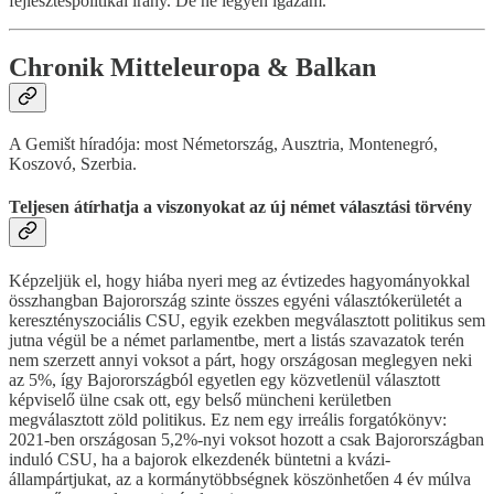
fejlesztéspolitikai irány. De ne legyen igazam.
Chronik Mitteleuropa & Balkan
A Gemišt híradója: most Németország, Ausztria, Montenegró,
Koszovó, Szerbia.
Teljesen átírhatja a viszonyokat az új német választási törvény
Képzeljük el, hogy hiába nyeri meg az évtizedes hagyományokkal
összhangban Bajorország szinte összes egyéni választókerületét a
keresztényszociális CSU, egyik ezekben megválasztott politikus sem
jutna végül be a német parlamentbe, mert a listás szavazatok terén
nem szerzett annyi voksot a párt, hogy országosan meglegyen neki
az 5%, így Bajorországból egyetlen egy közvetlenül választott
képviselő ülne csak ott, egy belső müncheni kerületben
megválasztott zöld politikus. Ez nem egy irreális forgatókönyv:
2021-ben országosan 5,2%-nyi voksot hozott a csak Bajorországban
induló CSU, ha a bajorok elkezdenék büntetni a kvázi-
állampártjukat, az a kormánytöbbségnek köszönhetően 4 év múlva