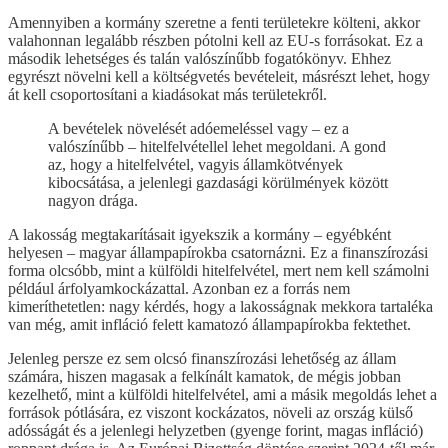
Amennyiben a kormány szeretne a fenti területekre költeni, akkor
valahonnan legalább részben pótolni kell az EU-s forrásokat. Ez a
második lehetséges és talán valószínűbb fogatókönyv. Ehhez
egyrészt növelni kell a költségvetés bevételeit, másrészt lehet, hogy
át kell csoportosítani a kiadásokat más területekről.
A bevételek növelését adóemeléssel vagy – ez a
valószínűbb – hitelfelvétellel lehet megoldani. A gond
az, hogy a hitelfelvétel, vagyis államkötvények
kibocsátása, a jelenlegi gazdasági körülmények között
nagyon drága.
A lakosság megtakarításait igyekszik a kormány – egyébként
helyesen – magyar állampapírokba csatornázni. Ez a finanszírozási
forma olcsóbb, mint a külföldi hitelfelvétel, mert nem kell számolni
például árfolyamkockázattal. Azonban ez a forrás nem
kimeríthetetlen: nagy kérdés, hogy a lakosságnak mekkora tartaléka
van még, amit infláció felett kamatozó állampapírokba fektethet.
Jelenleg persze ez sem olcsó finanszírozási lehetőség az állam
számára, hiszen magasak a felkínált kamatok, de mégis jobban
kezelhető, mint a külföldi hitelfelvétel, ami a másik megoldás lehet a
források pótlására, ez viszont kockázatos, növeli az ország külső
adósságát és a jelenlegi helyzetben (gyenge forint, magas infláció)