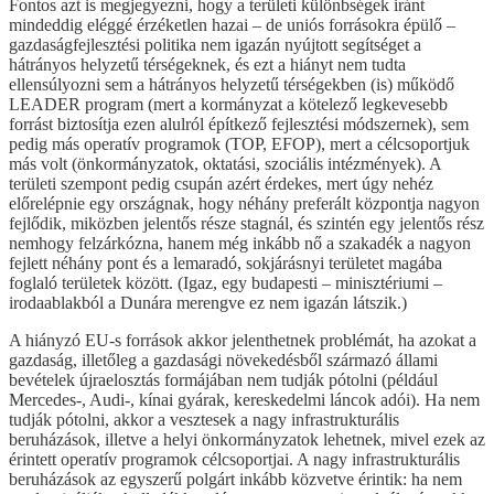
Fontos azt is megjegyezni, hogy a területi különbségek iránt
mindeddig eléggé érzéketlen hazai – de uniós forrásokra épülő –
gazdaságfejlesztési politika nem igazán nyújtott segítséget a
hátrányos helyzetű térségeknek, és ezt a hiányt nem tudta
ellensúlyozni sem a hátrányos helyzetű térségekben (is) működő
LEADER program (mert a kormányzat a kötelező legkevesebb
forrást biztosítja ezen alulról építkező fejlesztési módszernek), sem
pedig más operatív programok (TOP, EFOP), mert a célcsoportjuk
más volt (önkormányzatok, oktatási, szociális intézmények). A
területi szempont pedig csupán azért érdekes, mert úgy nehéz
előrelépnie egy országnak, hogy néhány preferált központja nagyon
fejlődik, miközben jelentős része stagnál, és szintén egy jelentős rész
nemhogy felzárkózna, hanem még inkább nő a szakadék a nagyon
fejlett néhány pont és a lemaradó, sokjárásnyi területet magába
foglaló területek között. (Igaz, egy budapesti – minisztériumi –
irodaablakból a Dunára merengve ez nem igazán látszik.)
A hiányzó EU-s források akkor jelenthetnek problémát, ha azokat a
gazdaság, illetőleg a gazdasági növekedésből származó állami
bevételek újraelosztás formájában nem tudják pótolni (például
Mercedes-, Audi-, kínai gyárak, kereskedelmi láncok adói). Ha nem
tudják pótolni, akkor a vesztesek a nagy infrastrukturális
beruházások, illetve a helyi önkormányzatok lehetnek, mivel ezek az
érintett operatív programok célcsoportjai. A nagy infrastrukturális
beruházások az egyszerű polgárt inkább közvetve érintik: ha nem