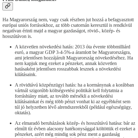
Ha Magyarország nem, vagy csak részben jut hozzá a befagyasztott
európai uniós forrásokhoz, az több csatornán keresztül is rendkívül
negatívan érinti majd a magyar gazdaságot, rövid-, közép- és
hosszútávon is.
A közvetlen növekedési hatás: 2013 óta évente többmilliárd
euró, a magyar GDP 3-4-5%-a áramlott be Magyarországra,
ami jelentősen hozzájárult Magyarország növekedéséhez. Ha
nem kapjuk meg ezeket a pénzeket, annak közvetlen
hatásaként jelentősen rosszabbak lesznek a növekedési
kilátásaink.
A rövidtávú közpénzügyi hatás: ha a kormánynak a korábban
vártnál szigorúbb költségvetési politikát kell folytatnia a
forráshiány miatt, az tovább mérsékli a növekedési
kilátásainkat és még több pénzt vonhat ki az egyébként sem
túl jó helyzetben lévő alrendszerekből (például egészségügy,
oktatás).
Az elmaradó beruházások közép- és hosszútávú hatása: bár az
elmúlt tíz évben alacsony hatékonysággal költöttük el ezeket a
pénzeket, azért még mindig sok pénz ment a gazdaság