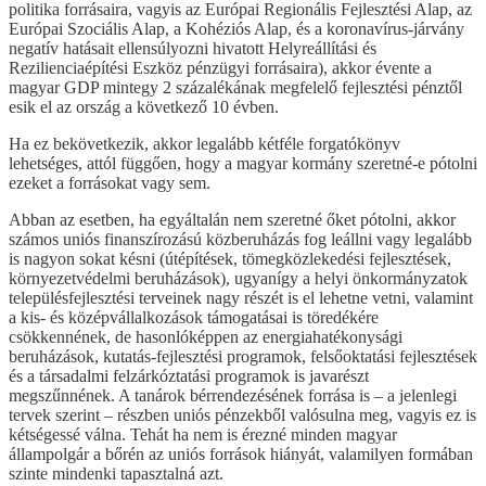
politika forrásaira, vagyis az Európai Regionális Fejlesztési Alap, az
Európai Szociális Alap, a Kohéziós Alap, és a koronavírus-járvány
negatív hatásait ellensúlyozni hivatott Helyreállítási és
Rezilienciaépítési Eszköz pénzügyi forrásaira), akkor évente a
magyar GDP mintegy 2 százalékának megfelelő fejlesztési pénztől
esik el az ország a következő 10 évben.
Ha ez bekövetkezik, akkor legalább kétféle forgatókönyv
lehetséges, attól függően, hogy a magyar kormány szeretné-e pótolni
ezeket a forrásokat vagy sem.
Abban az esetben, ha egyáltalán nem szeretné őket pótolni, akkor
számos uniós finanszírozású közberuházás fog leállni vagy legalább
is nagyon sokat késni (útépítések, tömegközlekedési fejlesztések,
környezetvédelmi beruházások), ugyanígy a helyi önkormányzatok
településfejlesztési terveinek nagy részét is el lehetne vetni, valamint
a kis- és középvállalkozások támogatásai is töredékére
csökkennének, de hasonlóképpen az energiahatékonysági
beruházások, kutatás-fejlesztési programok, felsőoktatási fejlesztések
és a társadalmi felzárkóztatási programok is javarészt
megszűnnének. A tanárok bérrendezésének forrása is – a jelenlegi
tervek szerint – részben uniós pénzekből valósulna meg, vagyis ez is
kétségessé válna. Tehát ha nem is érezné minden magyar
állampolgár a bőrén az uniós források hiányát, valamilyen formában
szinte mindenki tapasztalná azt.