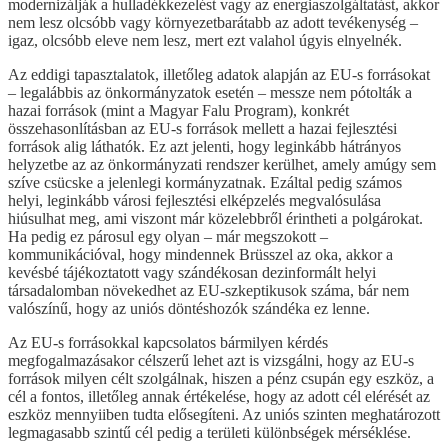
modernizálják a hulladékkezelést vagy az energiaszolgáltatást, akkor
nem lesz olcsóbb vagy környezetbarátabb az adott tevékenység –
igaz, olcsóbb eleve nem lesz, mert ezt valahol úgyis elnyelnék.
Az eddigi tapasztalatok, illetőleg adatok alapján az EU-s forrásokat
– legalábbis az önkormányzatok esetén – messze nem pótolták a
hazai források (mint a Magyar Falu Program), konkrét
összehasonlításban az EU-s források mellett a hazai fejlesztési
források alig láthatók. Ez azt jelenti, hogy leginkább hátrányos
helyzetbe az az önkormányzati rendszer kerülhet, amely amúgy sem
szíve csücske a jelenlegi kormányzatnak. Ezáltal pedig számos
helyi, leginkább városi fejlesztési elképzelés megvalósulása
hiúsulhat meg, ami viszont már közelebbről érintheti a polgárokat.
Ha pedig ez párosul egy olyan – már megszokott –
kommunikációval, hogy mindennek Brüsszel az oka, akkor a
kevésbé tájékoztatott vagy szándékosan dezinformált helyi
társadalomban növekedhet az EU-szkeptikusok száma, bár nem
valószínű, hogy az uniós döntéshozók szándéka ez lenne.
Az EU-s forrásokkal kapcsolatos bármilyen kérdés
megfogalmazásakor célszerű lehet azt is vizsgálni, hogy az EU-s
források milyen célt szolgálnak, hiszen a pénz csupán egy eszköz, a
cél a fontos, illetőleg annak értékelése, hogy az adott cél elérését az
eszköz mennyiiben tudta elősegíteni. Az uniós szinten meghatározott
legmagasabb szintű cél pedig a területi különbségek mérséklése.