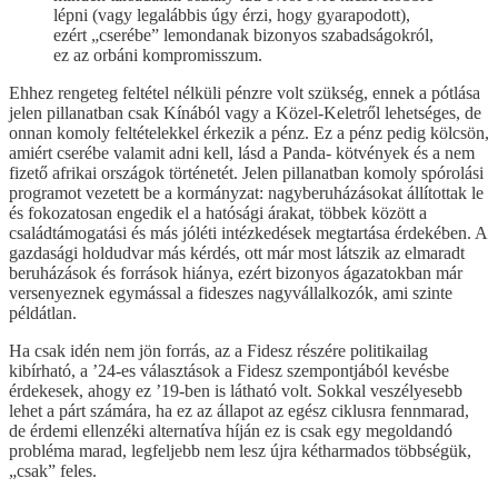
lépni (vagy legalábbis úgy érzi, hogy gyarapodott),
ezért „cserébe” lemondanak bizonyos szabadságokról,
ez az orbáni kompromisszum.
Ehhez rengeteg feltétel nélküli pénzre volt szükség, ennek a pótlása
jelen pillanatban csak Kínából vagy a Közel-Keletről lehetséges, de
onnan komoly feltételekkel érkezik a pénz. Ez a pénz pedig kölcsön,
amiért cserébe valamit adni kell, lásd a Panda- kötvények és a nem
fizető afrikai országok történetét. Jelen pillanatban komoly spórolási
programot vezetett be a kormányzat: nagyberuházásokat állítottak le
és fokozatosan engedik el a hatósági árakat, többek között a
családtámogatási és más jóléti intézkedések megtartása érdekében. A
gazdasági holdudvar más kérdés, ott már most látszik az elmaradt
beruházások és források hiánya, ezért bizonyos ágazatokban már
versenyeznek egymással a fideszes nagyvállalkozók, ami szinte
példátlan.
Ha csak idén nem jön forrás, az a Fidesz részére politikailag
kibírható, a ’24-es választások a Fidesz szempontjából kevésbe
érdekesek, ahogy ez ’19-ben is látható volt. Sokkal veszélyesebb
lehet a párt számára, ha ez az állapot az egész ciklusra fennmarad,
de érdemi ellenzéki alternatíva híján ez is csak egy megoldandó
probléma marad, legfeljebb nem lesz újra kétharmados többségük,
„csak” feles.