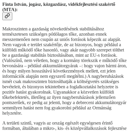
Finta István, jogász, közgazdász, vidékfejlesztési szakértő
(MTA):
Makroszinten a gazdaság növekedésének stabilitásához
természetesen szükséges pótlólagos tőke, azonban ennek
messzemenően nem csupán az uniós források képezik az alapját.
Nem vagyok e terület szakértője, de az bizonyos, hogy például a
külföldi működő tőke hasonló, vagy akár nagyobb szerepet tölthet
be a gazdasági stabilitás biztosításában, mint az EU-s források.
(Valószínű, nem véletlen, hogy a kormány törekszik e működő tőke
bevonására – például akkumulátorgyárak –: hogy vajon bármi áron,
és hogy milyen hosszútávú következmények mellett, ezt jelen
információk alapján nem egyszerű megítélni.) A nagyberuházások
ismét csak makroszinten biztosíthatják a költségvetés szükséges
bevételeit, és bizonyos tekintetben a foglalkoztatási helyzetre is
pozitív hatást gyakorolnak. Ugyanakkor a közvetlen külföldi
tőkebefektetés, illetőleg az ilyen nagyberuházások jellemzően
pontszerűek, ez pedig az jelenti, hogy a debreceni akkumulátorgyár
semmilyen hatást nem fog gyakorolni például az Ormánság
helyzetére.
A területi szintű, vagyis az ország egészét egységesen érintő
formában, általában a mikro-, kis- és középvállalkozások fejlesztése