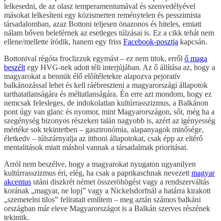
lelkesedni, de az olasz temperamentumával és szenvedélyével
másokat lelkesíteni egy közismerten reménytelen és pesszimista
társadalomban, azaz Bottoni teljesen önazonos és hiteles, emiatt
nálam bőven beleférnek az esetleges túlzásai is. Ez a cikk tehát nem
ellene/mellette íródik, hanem egy friss
Facebook-posztja
kapcsán.
Bottonival régóta froclizzuk egymást – ez nem titok, erről
ő maga
beszélt
egy HVG-nek adott téli interjújában. Az ő állítása az, hogy a
magyarokat a bennük élő előítéletekre alapozva pejoratív
balkánozással lehet és kell ráébreszteni a magyarországi állapotok
tarthatatlanságára és méltatlanságára. Én erre azt mondom, hogy ez
nemcsak felesleges, de indokolatlan kultúrrasszizmus, a Balkánon
pont úgy van glanc és nyomor, mint Magyarországon, sőt, még ha a
szegénység bizonyos részeken talán nagyobb is, azért az igényesség
mértéke sok tekintetben – gasztronómia, alapanyagok minősége,
életkedv – túlszárnyalja az itthoni állapotokat, csak épp az eltérő
mentalitások miatt máshol vannak a társadalmak prioritásai.
Arról nem beszélve, hogy a magyarokat nyugaton ugyanilyen
kultúrrasszizmus éri, elég, ha csak a paprikaschnak nevezett
magyar
akcentus
utáni diszkrét német összeröhögést vagy a rendszerváltás
korának „magyar, ne lopj” vagy a Nickelsdorfnál a határra kirakott
„szemetelni tilos” feliratait említem – meg aztán számos balkáni
országban már eleve Magyarországot is a Balkán szerves részének
tekintik.