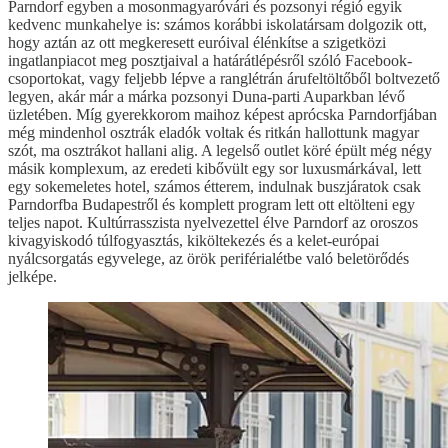
Parndorf egyben a mosonmagyaróvári és pozsonyi régió egyik
kedvenc munkahelye is: számos korábbi iskolatársam dolgozik ott,
hogy aztán az ott megkeresett euróival élénkítse a szigetközi
ingatlanpiacot meg posztjaival a határátlépésről szóló Facebook-
csoportokat, vagy feljebb lépve a ranglétrán árufeltöltőből boltvezető
legyen, akár már a márka pozsonyi Duna-parti Auparkban lévő
üzletében. Míg gyerekkorom maihoz képest aprócska Parndorfjában
még mindenhol osztrák eladók voltak és ritkán hallottunk magyar
szót, ma osztrákot hallani alig. A legelső outlet köré épült még négy
másik komplexum, az eredeti kibővült egy sor luxusmárkával, lett
egy sokemeletes hotel, számos étterem, indulnak buszjáratok csak
Parndorfba Budapestről és komplett program lett ott eltölteni egy
teljes napot. Kultúrrasszista nyelvezettel élve Parndorf az oroszos
kivagyiskodó túlfogyasztás, kiköltekezés és a kelet-európai
nyálcsorgatás egyvelege, az örök periférialétbe való beletörődés
jelképe.