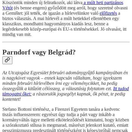
Köszöntök minden új feliratkozót, aki látva
a múlt heti partizános
Vétót
(és benne engem) győződött meg arról, hogy szeretné olvasni
a Gemištet: jól tették, de igazán a hírlevelünkre való
előfizetés
a
biztos választás. A mai hírlevél a múlt hetiekkel ellentétben egy
klasszikus, mondhatni hagyományos kiadás lesz, benne a
legérdekesebb közép-európai és EU-s történésekkel. Jó olvasást, itt
mindig van mit.
Parndorf vagy Belgrád?
Az Utcajogász Egyesület februári adománygyűjtő kampányában én
is nagykövet vagyok – ennek kapcsán vállaltam, hogy igyekszem
minden februári hírlevélben írni egy véleménycikket, ha pedig
összegyűlik a kitűzött célösszeg, a választásig folytatom ezt.
Itt tudod
támogatni őket:
a rászorulók jogsegélyt kapnak, ők pénzt, te pedig
kontentet!
Stefano Bottoni történész, a Firenzei Egyetem tanára a kedvenc
tiszás influenszerem: egyrészt úgy tudja a párt vagy inkább a
kormányváltás ügye melletti elköteleződését kimutatni, hogy közben
a szórakoztató stílusa is megmarad, másrészt jelenkort kutató, emiatt
pesszimizmusra predesztinált történészként is képes/próbál nemcsak