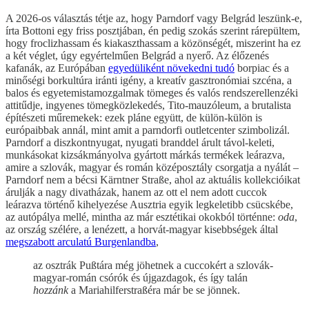
A 2026-os választás tétje az, hogy Parndorf vagy Belgrád leszünk-e,
írta Bottoni egy friss posztjában, én pedig szokás szerint rárepültem,
hogy froclizhassam és kiakaszthassam a közönségét, miszerint ha ez
a két véglet, úgy egyértelműen Belgrád a nyerő. Az élőzenés
kafanák, az Európában
egyedüliként növekedni tudó
borpiac és a
minőségi borkultúra iránti igény, a kreatív gasztronómiai szcéna, a
balos és egyetemistamozgalmak tömeges és valós rendszerellenzéki
attitűdje, ingyenes tömegközlekedés, Tito-mauzóleum, a brutalista
építészeti műremekek: ezek pláne együtt, de külön-külön is
európaibbak annál, mint amit a parndorfi outletcenter szimbolizál.
Parndorf a diszkontnyugat, nyugati branddel árult távol-keleti,
munkásokat kizsákmányolva gyártott márkás termékek leárazva,
amire a szlovák, magyar és román középosztály csorgatja a nyálát –
Parndorf nem a bécsi Kärntner Straße, ahol az aktuális kollekcióikat
árulják a nagy divatházak, hanem az ott el nem adott cuccok
leárazva történő kihelyezése Ausztria egyik legkeletibb csücskébe,
az autópálya mellé, mintha az már esztétikai okokból történne:
oda
,
az ország szélére, a lenézett, a horvát-magyar kisebbségek által
megszabott arculatú Burgenlandba
,
az osztrák Pußtára még jöhetnek a cuccokért a szlovák-
magyar-román csórók és újgazdagok, és így talán
hozzánk
a Mariahilferstraßéra már be se jönnek.