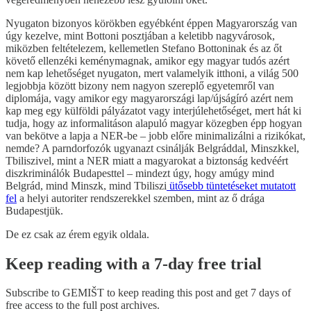
Nyugaton bizonyos körökben egyébként éppen Magyarország van
úgy kezelve, mint Bottoni posztjában a keletibb nagyvárosok,
miközben feltételezem, kellemetlen Stefano Bottoninak és az őt
követő ellenzéki keménymagnak, amikor egy magyar tudós azért
nem kap lehetőséget nyugaton, mert valamelyik itthoni, a világ 500
legjobbja között bizony nem nagyon szereplő egyetemről van
diplomája, vagy amikor egy magyarországi lap/újságíró azért nem
kap meg egy külföldi pályázatot vagy interjúlehetőséget, mert hát ki
tudja, hogy az informalitáson alapuló magyar közegben épp hogyan
van bekötve a lapja a NER-be – jobb előre minimalizálni a rizikókat,
nemde? A parndorfozók ugyanazt csinálják Belgráddal, Minszkkel,
Tbiliszivel, mint a NER miatt a magyarokat a biztonság kedvéért
diszkriminálók Budapesttel – mindezt úgy, hogy amúgy mind
Belgrád, mind Minszk, mind Tbiliszi
ütősebb tüntetéseket mutatott
fel
a helyi autoriter rendszerekkel szemben, mint az ő drága
Budapestjük.
De ez csak az érem egyik oldala.
Keep reading with a 7-day free trial
Subscribe to
GEMIŠT
to keep reading this post and get 7 days of
free access to the full post archives.