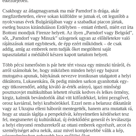
étkezdéjében.
Csakhogy az átlagmagyarnak ma már Parndorf is drága, akár
megfizethetetlen, eleve sokan külföldre se jutnak el, ott legutóbb a
nyolcvanas évek Bulgáriájában vagy a szabadkai piacon jártak,
esetleg buszos kiránduláson Erdélyben – emiatt érthető, miért ezt írta
Bottoni mondjuk Firenze helyett. Az ilyen „Parndorf vagy Belgrád”,
sőt, „Parndorf vagy Minszk” szlogenek ugyan az előítéletekre való
rájátszásuk miatt egybitesek, de épp ezért működnek – de csak
addig, amíg az emberek nem tudják őket megtölteni saját
tapasztalattal a médiából készen kapott tartalom helyett.
Több pécsi ismerősöm is pár hete tért vissza egy minszki túráról, és
arról számoltak be, hogy miközben minden helyi egy bajszot
mutogatva apunak, bátykának nevezve ironikusan utalgatott a helyi
diktátorra, Lukasenkára, ők pedig minden sarkon gyanítottak egy-
egy titkosrendőrt, addig kiváló ár-érték arányú, igazi minőségi
posztszovjet multikultiban lehetett részük kedves és lelkes örmény,
kirgiz, kalmük bevándorlók által vitt kifőzdékkel, krími pezsgővel,
orosz kaviárral, helyi kraftsörökkel. Ezzel nem a belarusz diktatúrát
vagy az Ukrajna elleni háborút mentegették, hanem arra mutattak rá,
hogy az utazás tágítja a perspektívát, kényelmetlen kérdéseket tesz
fel, megismertet új kultúrákkal, új érdeklődést generál és leválasztja
a helyi elnyomó rendszerekről az ottani emberek egyrészét, arcot és
személyiséget adva nekik, azaz mivel komplexebbé válik a kép,
végeredményben nehezebb lesz gyűlölni őket.