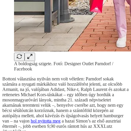
A boldogság szigete. Fotó: Designer Outlet Parndorf /
Facebook
Bottoni választása nyilván nem volt véletlen: Parndorf sokak
számára a nyugati márkákhoz való hozzáférést jelenti, az olcsóbb
Armanit, na jó, valójában Adidast, Nike-t, Ralph Laurent és azokat a
rettenetes Michael Kors-táskákat – egy időben úgy hordták a
mosonmagyaróvári lányok, mintha 21. századi népviseletet
akarnának teremteni velük –, benyelve cserébe azt, hogy nem egy
bécsi sétálóutcán korzóznak, hanem a szántóföld közepén az
autópálya mellett, ahol kávézás és újságolvasás helyett hamburger
van – na vajon
hol nyitotta meg
a hazai Simon’s az első ausztriai
éttermét –, jobb esetben 9,90 eurós rántott hús az XXXLutz