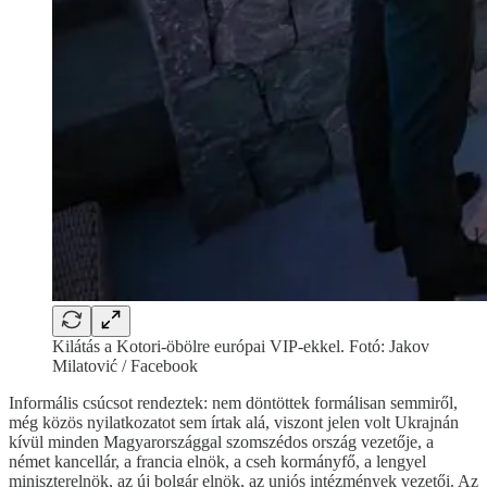
Kilátás a Kotori-öbölre európai VIP-ekkel. Fotó: Jakov
Milatović / Facebook
Informális csúcsot rendeztek: nem döntöttek formálisan semmiről,
még közös nyilatkozatot sem írtak alá, viszont jelen volt Ukrajnán
kívül minden Magyarországgal szomszédos ország vezetője, a
német kancellár, a francia elnök, a cseh kormányfő, a lengyel
miniszterelnök, az új bolgár elnök, az uniós intézmények vezetői. Az