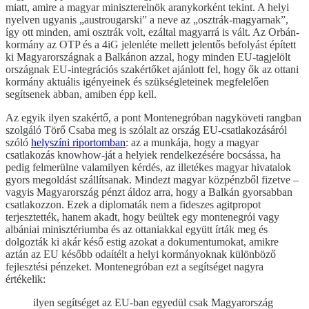
miatt, amire a magyar miniszterelnök aranykorként tekint. A helyi
nyelven ugyanis „austrougarski” a neve az „osztrák-magyarnak”,
így ott minden, ami osztrák volt, ezáltal magyarrá is vált. Az Orbán-
kormány az OTP és a 4iG jelenléte mellett jelentős befolyást épített
ki Magyarországnak a Balkánon azzal, hogy minden EU-tagjelölt
országnak EU-integrációs szakértőket ajánlott fel, hogy ők az ottani
kormány aktuális igényeinek és szükségleteinek megfelelően
segítsenek abban, amiben épp kell.
Az egyik ilyen szakértő, a pont Montenegróban nagyköveti rangban
szolgáló Törő Csaba meg is szólalt az ország EU-csatlakozásáról
szóló
helyszíni riportomban
: az a munkája, hogy a magyar
csatlakozás knowhow-ját a helyiek rendelkezésére bocsássa, ha
pedig felmerülne valamilyen kérdés, az illetékes magyar hivatalok
gyors megoldást szállítsanak. Mindezt magyar közpénzből fizetve –
vagyis Magyarország pénzt áldoz arra, hogy a Balkán gyorsabban
csatlakozzon. Ezek a diplomaták nem a fideszes agitpropot
terjesztették, hanem akadt, hogy beültek egy montenegrói vagy
albániai minisztériumba és az ottaniakkal együtt írták meg és
dolgozták ki akár késő estig azokat a dokumentumokat, amikre
aztán az EU később odaítélt a helyi kormányoknak különböző
fejlesztési pénzeket. Montenegróban ezt a segítséget nagyra
értékelik:
ilyen segítséget az EU-ban egyedül csak Magyarország