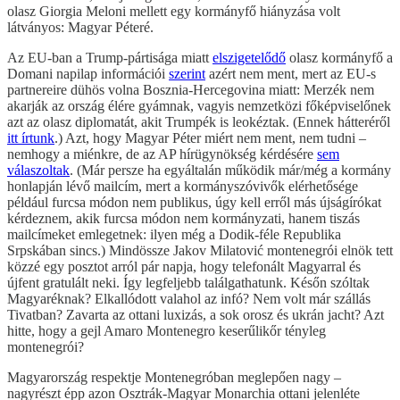
olasz Giorgia Meloni mellett egy kormányfő hiányzása volt
látványos: Magyar Péteré.
Az EU-ban a Trump-pártisága miatt
elszigetelődő
olasz kormányfő a
Domani napilap információi
szerint
azért nem ment, mert az EU-s
partnereire dühös volna Bosznia-Hercegovina miatt: Merzék nem
akarják az ország élére gyámnak, vagyis nemzetközi főképviselőnek
azt az olasz diplomatát, akit Trumpék is leokéztak. (Ennek hátteréről
itt írtunk
.) Azt, hogy Magyar Péter miért nem ment, nem tudni –
nemhogy a miénkre, de az AP hírügynökség kérdésére
sem
válaszoltak
. (Már persze ha egyáltalán működik már/még a kormány
honlapján lévő mailcím, mert a kormányszóvivők elérhetősége
például furcsa módon nem publikus, úgy kell erről más újságírókat
kérdeznem, akik furcsa módon nem kormányzati, hanem tiszás
mailcímeket emlegetnek: ilyen még a Dodik-féle Republika
Srpskában sincs.) Mindössze Jakov Milatović montenegrói elnök tett
közzé egy posztot arról pár napja, hogy telefonált Magyarral és
újfent gratulált neki. Így legfeljebb találgathatunk. Későn szóltak
Magyaréknak? Elkallódott valahol az infó? Nem volt már szállás
Tivatban? Zavarta az ottani luxizás, a sok orosz és ukrán jacht? Azt
hitte, hogy a gejl Amaro Montenegro keserűlikőr tényleg
montenegrói?
Magyarország respektje Montenegróban meglepően nagy –
nagyrészt épp azon Osztrák-Magyar Monarchia ottani jelenléte