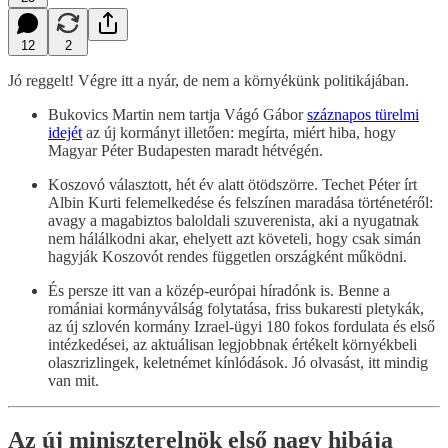
12
2
Jó reggelt! Végre itt a nyár, de nem a környékünk politikájában.
Bukovics Martin nem tartja Vágó Gábor
száznapos türelmi
idejét
az új kormányt illetően: megírta, miért hiba, hogy
Magyar Péter Budapesten maradt hétvégén.
Koszovó választott, hét év alatt ötödszörre. Techet Péter írt
Albin Kurti felemelkedése és felszínen maradása történetéről:
avagy a magabiztos baloldali szuverenista, aki a nyugatnak
nem hálálkodni akar, ehelyett azt követeli, hogy csak simán
hagyják Koszovót rendes független országként működni.
És persze itt van a közép-európai híradónk is. Benne a
romániai kormányválság folytatása, friss bukaresti pletykák,
az új szlovén kormány Izrael-ügyi 180 fokos fordulata és első
intézkedései, az aktuálisan legjobbnak értékelt környékbeli
olaszrizlingek, keletnémet kínlódások. Jó olvasást, itt mindig
van mit.
Az új miniszterelnök első nagy hibája