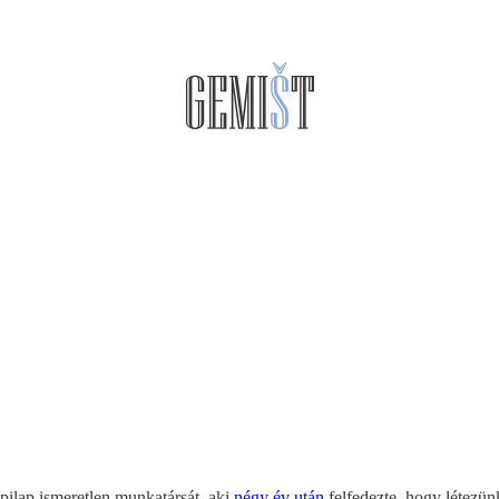
pilap ismeretlen munkatársát, aki
négy év után
felfedezte, hogy létezün