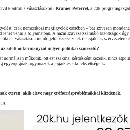
civil kontroll a választásokon?
Kramer Péterrel
, a 20k programigazgat
gyelést, csak nemzetközi megfigyelők esetében – bár szívesen mondanám
zt lehet venni a folyamatban. A hazai szavazatszámláló bizottságok úgy
akiket a választáson induló jelölőszervezetek delegálnak, szervezetenkén
y az adott önkormányzat milyen politikai színezetű?
t normálisan működik, ott ezt szakmai kérdésként kezelik, nincs átpoliti
g egyenjogúak, ugyanazok a jogaik és a kötelezettségeik.
oknak etéren, akik eleve nagy erőforrásproblémákkal küzdenek.
van.