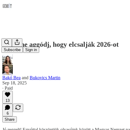
Ezért ne aggódj, hogy elcsalják 2026-ot
Subscribe
Sign in
Bakó Bea
and
Bukovics Martin
Sep 18, 2025
∙ Paid
13
6
Share
Jó reggelt! Egyúttal köszöntjük olvasóink között a Magyar Nemzet na