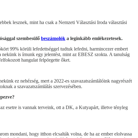
bbek lesznek, mint ha csak a Nemzeti Választási Iroda választási
lósággal szembesülő
beszámolók
a leginkább emlékezetesek.
kört 99% körüli lefedettséggel tudtuk lefedni, harmincezer embert
na nekünk is írnunk egy jelentést, mint az EBESZ szokta. A tanulság
elfokozott hangulat felpörgette őket.
 – nekünk ez nehézség, mert a 2022-es szavazatszámlálóink nagyrészét
rtoknak a szavazatszámlálás szervezésében.
épezve?
esetre is vannak terveink, ott a DK, a Kutyapárt, illetve tényleg
karom mondani, hogy itthon elcsalták volna, de ha az ember elolvassa