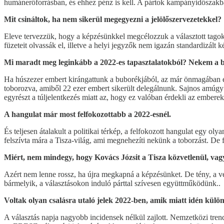
humánerőforrásban, és ehhez pénz is kell. A pártok kampányidőszakban
Mit csináltok, ha nem sikerül megegyezni a jelölőszervezetekkel?
Eleve tervezzük, hogy a képzésünkkel megcélozzuk a választott tagoka
füzeteit olvassák el, illetve a helyi jegyzők nem igazán standardizált 
Mi maradt meg leginkább a 2022-es tapasztalatokból? Nekem a bu
Ha húszezer embert kirángattunk a buborékjából, az már önmagában egy
toborozva, amiből 22 ezer embert sikerült delegálnunk. Sajnos amúgy p
egyrészt a túljelentkezés miatt az, hogy ez valóban érdekli az emberek
A hangulat már most felfokozottabb a 2022-esnél.
És teljesen átalakult a politikai térkép, a felfokozott hangulat egy 
felszívta mára a Tisza-világ, ami megnehezíti nekünk a toborzást. De
Miért, nem mindegy, hogy Kovács Józsit a Tisza közvetlenül, vagy 
Azért nem lenne rossz, ha újra megkapná a képzésünket. De tény, a vé
bármelyik, a választásokon induló párttal szívesen együttműködünk..
Voltak olyan csalásra utaló jelek 2022-ben, amik miatt idén külön
A választás napja nagyobb incidensek nélkül zajlott. Nemzetközi trend