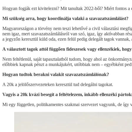
Hogyan fogják ezt kivitelezni? Mit tanultak 2022-ből? Miért fontos a 
Mi szükség arra, hogy koordinálja valaki a szavazatszámlálást?
Magyarországon a törvény nem teszi lehetővé a civil választási megfi
nem igaz, mert szavazatszámlálásról van szó, igaz, így aktívabban rés
a jegyzőn keresztül küld oda, ezen felül pedig delegált tagok vannak, 
A választott tagok attól függően fideszesek vagy ellenzékiek, hog
Nem feltétlenül, saját tapasztalatból tudom, hogy ahol az önkormányza
előbbiek kapnak pénzt a munkájukért, utóbbiak nem – egyébként pedi
Hogyan tudtok berakni valakit szavazatszámlálónak?
A 20k a jelölőszervezeteken keresztül tud delegálni tagokat.
Vagyis a 20k kvázi besegít a feltételezem, inkább ellenzéki párt
Mi egy független, politikamentes szakmai szervezet vagyunk, de így 