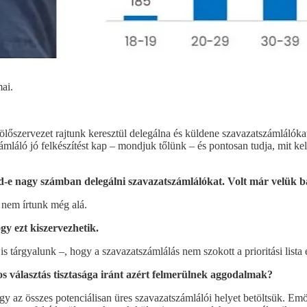
ai.
lölőszervezet rajtunk keresztül delegálna és küldene szavazatszámlálókat
láló jó felkészítést kap – mondjuk tőlünk – és pontosan tudja, mit kell 
ud-e nagy számban delegálni szavazatszámlálókat. Volt már velük b
t nem írtunk még alá.
gy ezt kiszervezhetik.
s tárgyalunk –, hogy a szavazatszámlálás nem szokott a prioritási lista é
s választás tisztasága iránt azért felmerülnek aggodalmak?
gy az összes potenciálisan üres szavazatszámlálói helyet betöltsük. Emö