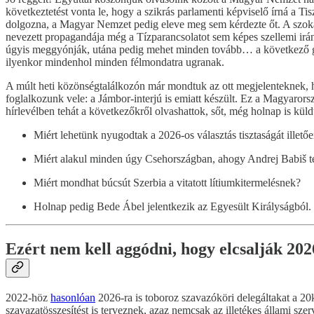
következtetést vonta le, hogy a szikrás parlamenti képviselő írná a T
dolgozna, a Magyar Nemzet pedig eleve meg sem kérdezte őt. A szoká
nevezett propagandája még a Tízparancsolatot sem képes szellemi iránytű
úgyis meggyónják, utána pedig mehet minden tovább… a következő gyónás
ilyenkor mindenhol minden félmondatra ugranak.
A múlt heti közönségtalálkozón már mondtuk az ott megjelenteknek, ho
foglalkozunk vele: a Jámbor-interjú is emiatt készült. Ez a Magyarors
hírlevélben tehát a következőkről olvashattok, sőt, még holnap is kül
Miért lehetünk nyugodtak a 2026-os választás tisztaságát illető
Miért alakul minden úgy Csehországban, ahogy Andrej Babiš t
Miért mondhat búcsút Szerbia a vitatott lítiumkitermelésnek?
Holnap pedig Bede Ábel jelentkezik az Egyesült Királyságból. 
Ezért nem kell aggódni, hogy elcsalják 202
2022-höz
hasonlóan
2026-ra is toboroz szavazóköri delegáltakat a 20
szavazatösszesítést is terveznek, azaz nemcsak az illetékes állami sze