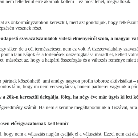
 nem feltétlenül erre akarnak költeni – ez most lehet, megváltozik.
t az önkormányzatokon keresztül, mert azt gondoljuk, hogy felkészülte
képzésén vesznek részt.
dapesti szavazatszámlálók vidéki élményeiről szóló, a magyar va
 siker, de a cél természetesen nem ez volt. A tízezervalahány szavazó
ont a tanulságok és a történések összefoglalása maradt el, kellett vol
et, másrészt az, hogy a hatpárti összefogás és a változás reménye miatt f
olyan pártnak köszönhető, ami amúgy nagyon profin toboroz aktivistákat
 fontos látni, hogy mi nem versenytársai, hanem partnerei vagyunk a pá
a 20k-n keresztül delegálja, főleg, ha négy éve már úgyis ki lett k
geredmény számít. Ha nem sikerülne megállapodnunk a Tiszával, arra az 
ösen elővigyázatosnak kell lenni?
, hogy nem a választás napján csalják el a választást. Ezzel nem azt a