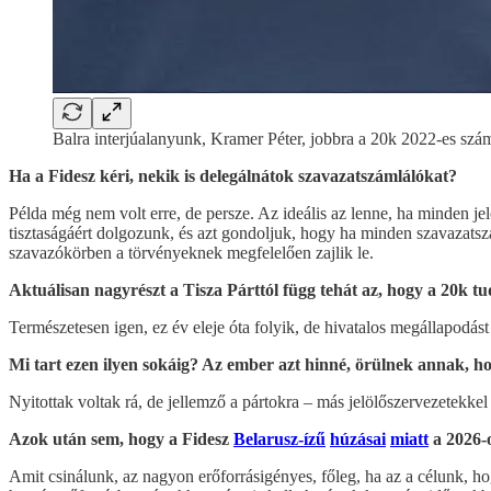
Balra interjúalanyunk, Kramer Péter, jobbra a 20k 2022-es szám
Ha a Fidesz kéri, nekik is delegálnátok szavazatszámlálókat?
Példa még nem volt erre, de persze. Az ideális az lenne, ha minden je
tisztaságáért dolgozunk, és azt gondoljuk, hogy ha minden szavazatszám
szavazókörben a törvényeknek megfelelően zajlik le.
Aktuálisan nagyrészt a Tisza Párttól függ tehát az, hogy a 20k t
Természetesen igen, ez év eleje óta folyik, de hivatalos megállapodás
Mi tart ezen ilyen sokáig? Az ember azt hinné, örülnek annak, ho
Nyitottak voltak rá, de jellemző a pártokra – más jelölőszervezetekkel i
Azok után sem, hogy a Fidesz
Belarusz-ízű
húzásai
miatt
a 2026-o
Amit csinálunk, az nagyon erőforrásigényes, főleg, ha az a célunk, ho