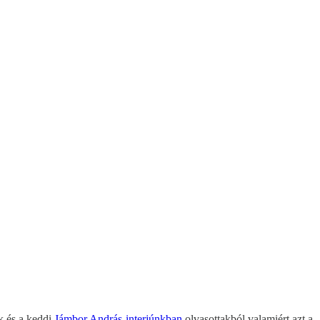
k és a keddi
Jámbor András-interjúnkban
olvasottakból valamiért azt a