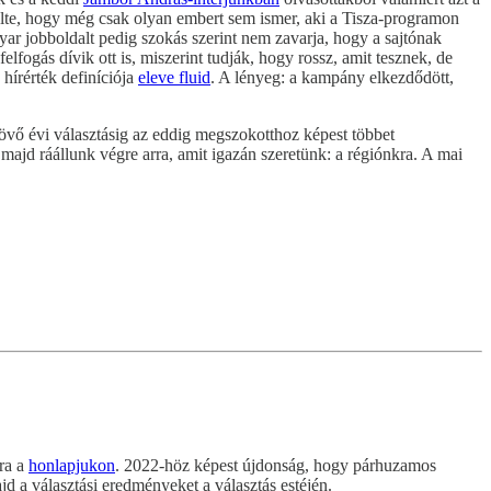
özölte, hogy még csak olyan embert sem ismer, aki a Tisza-programon
r jobboldalt pedig szokás szerint nem zavarja, hogy a sajtónak
lfogás dívik ott is, miszerint tudják, hogy rossz, amit tesznek, de
hírérték definíciója
eleve fluid
. A lényeg: a kampány elkezdődött,
övő évi választásig az eddig megszokotthoz képest többet
majd ráállunk végre arra, amit igazán szeretünk: a régiónkra. A mai
ára a
honlapjukon
. 2022-höz képest újdonság, hogy párhuzamos
jd a választási eredményeket a választás estéjén.