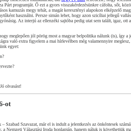
isza Párt programját. Ő ezt a gyors visszakérdezésünkre cáfolta, sőt, k
sos kamuzás megy tehát, a magát keresztényi alapokon elképzelő magya
ként használni. Persze simán lehet, hogy azon szicíliai jellegű vallásfe
ig. Az interjú az ellenzéki sajtóba pedig utat sem talált, igaz, ott a 
gy meglepően jól pörög most a magyar belpolitika nálunk (is), így a j
zágra való extra figyelem a mai hírlevélben még valamennyire meglesz, 
dünk egyet:
en?
ervezte?
Jó olvasást!
6-ot
k – Szabad Szavazat, már el is indult a jelentkezés az önkéntesek szám
rv, a Nemzeti Választási Iroda honlapján, hanem náluk is követhetjük ma